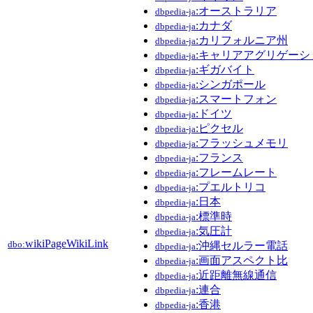
:オーストラリア
dbpedia-ja
:カナダ
dbpedia-ja
:カリフォルニア州
dbpedia-ja
:キャリアアグリゲーシ
dbpedia-ja
:ギガバイト
dbpedia-ja
:シンガポール
dbpedia-ja
:スマートフォン
dbpedia-ja
:ドイツ
dbpedia-ja
:ピクセル
dbpedia-ja
:フラッシュメモリ
dbpedia-ja
:フランス
dbpedia-ja
:フレームレート
dbpedia-ja
:プエルトリコ
dbpedia-ja
:日本
dbpedia-ja
:標準時
dbpedia-ja
:気圧計
dbpedia-ja
wikiPageWikiLink
dbo:
:沖縄セルラー電話
dbpedia-ja
:画面アスペクト比
dbpedia-ja
:近距離無線通信
dbpedia-ja
:連合
dbpedia-ja
:香港
dbpedia-ja