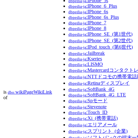
:IPhone_5s
dbpedia-ja
:IPhone_6_Plus
dbpedia-ja
:IPhone_6s
dbpedia-ja
:IPhone_6s_Plus
dbpedia-ja
:IPhone_7
dbpedia-ja
:IPhone_8
dbpedia-ja
:IPhone_SE_(第1世代)
dbpedia-ja
:IPhone_SE_(第2世代)
dbpedia-ja
:IPod_touch_(第6世代)
dbpedia-ja
:Jailbreak
dbpedia-ja
:Kseries
dbpedia-ja
:LISMO
dbpedia-ja
:Mastercardコンタクト
dbpedia-ja
:NTTドコモの携帯電
dbpedia-ja
:Retinaディスプレイ
dbpedia-ja
:SoftBank_4G
dbpedia-ja
is
wikiPageWikiLink
dbo:
:SoftBank_4G_LTE
dbpedia-ja
of
:Spモード
dbpedia-ja
:Stevenote
dbpedia-ja
:Touch_ID
dbpedia-ja
:Xi_(携帯電話)
dbpedia-ja
:エリアメール
dbpedia-ja
:スプリント_(企業)
dbpedia-ja
:ソフトバンクの端末一
dbpedia-ja