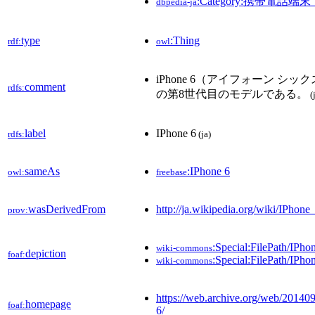
:Category:携帯電話端末
dbpedia-ja
type
:Thing
rdf:
owl
iPhone 6（アイフォーン シック
comment
rdfs:
の第8世代目のモデルである。
(
label
IPhone 6
rdfs:
(ja)
sameAs
:IPhone 6
owl:
freebase
wasDerivedFrom
http://ja.wikipedia.org/wiki/IPho
prov:
:Special:FilePath/IPho
wiki-commons
depiction
foaf:
:Special:FilePath/IPh
wiki-commons
https://web.archive.org/web/20140
homepage
foaf:
6/