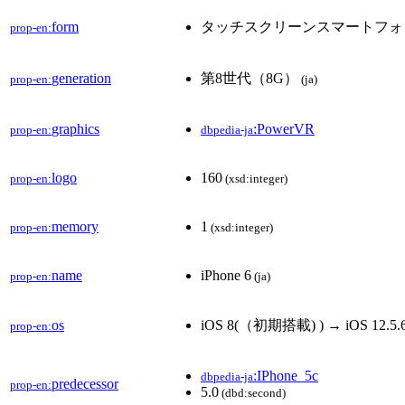
form
タッチスクリーンスマートフォ
prop-en:
generation
第8世代（8G）
prop-en:
(ja)
graphics
:PowerVR
prop-en:
dbpedia-ja
logo
160
prop-en:
(xsd:integer)
memory
1
prop-en:
(xsd:integer)
name
iPhone 6
prop-en:
(ja)
os
iOS 8(（初期搭載) ) → iOS 12.5.
prop-en:
:IPhone_5c
dbpedia-ja
predecessor
prop-en:
5.0
(dbd:second)