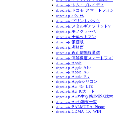
:トム・ブレイディ
dbpedia-ja
:ドコモ_スマートフォ
dbpedia-ja
:パケ死
dbpedia-ja
:プリントパック
dbpedia-ja
:メタルギアソリッドV
dbpedia-ja
:モノクラ〜ベ
dbpedia-ja
:千葉ットマン
dbpedia-ja
:廉価版
dbpedia-ja
:洲崎西
dbpedia-ja
:近距離無線通信
dbpedia-ja
:高解像度スマートフ
dbpedia-ja
:Apple
dbpedia-ja
:Apple_A10
dbpedia-ja
:Apple_A8
dbpedia-ja
:Apple_Pay
dbpedia-ja
:Appleシリコン
dbpedia-ja
:Au_4G_LTE
dbpedia-ja
:Au_ICカード
dbpedia-ja
:Auの主な携帯電話端
dbpedia-ja
:Auの端末一覧
dbpedia-ja
:BALMUDA_Phone
dbpedia-ja
:CDMA_1X_WIN
dbpedia-ja