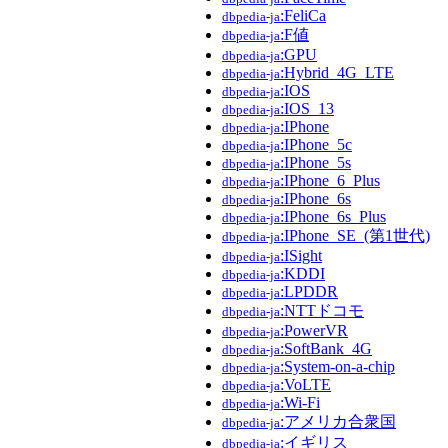
:FeliCa
dbpedia-ja
:F値
dbpedia-ja
:GPU
dbpedia-ja
:Hybrid_4G_LTE
dbpedia-ja
:IOS
dbpedia-ja
:IOS_13
dbpedia-ja
:IPhone
dbpedia-ja
:IPhone_5c
dbpedia-ja
:IPhone_5s
dbpedia-ja
:IPhone_6_Plus
dbpedia-ja
:IPhone_6s
dbpedia-ja
:IPhone_6s_Plus
dbpedia-ja
:IPhone_SE_(第1世代)
dbpedia-ja
:ISight
dbpedia-ja
:KDDI
dbpedia-ja
:LPDDR
dbpedia-ja
:NTTドコモ
dbpedia-ja
:PowerVR
dbpedia-ja
:SoftBank_4G
dbpedia-ja
:System-on-a-chip
dbpedia-ja
:VoLTE
dbpedia-ja
:Wi-Fi
dbpedia-ja
:アメリカ合衆国
dbpedia-ja
:イギリス
dbpedia-ja