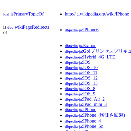
isPrimaryTopicOf
http://ja.wikipedia.org/wiki/IPhone
foaf:
is
wikiPageRedirects
dbo:
:IPhone6
dbpedia-ja
of
:Exmor
dbpedia-ja
:Go!プリンセスプリキ
dbpedia-ja
:Hybrid_4G_LTE
dbpedia-ja
:IOS
dbpedia-ja
:IOS_10
dbpedia-ja
:IOS_11
dbpedia-ja
:IOS_12
dbpedia-ja
:IOS_13
dbpedia-ja
:IOS_8
dbpedia-ja
:IOS_9
dbpedia-ja
:IPad_Air_2
dbpedia-ja
:IPad_mini_3
dbpedia-ja
:IPhone
dbpedia-ja
:IPhone_(曖昧さ回避)
dbpedia-ja
:IPhone_4
dbpedia-ja
:IPhone_5c
dbpedia-ja