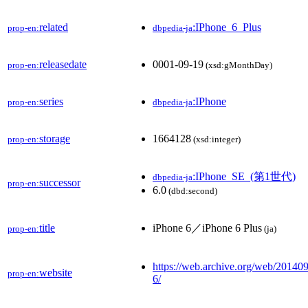
related
:IPhone_6_Plus
prop-en:
dbpedia-ja
releasedate
0001-09-19
prop-en:
(xsd:gMonthDay)
series
:IPhone
prop-en:
dbpedia-ja
storage
1664128
prop-en:
(xsd:integer)
:IPhone_SE_(第1世代)
dbpedia-ja
successor
prop-en:
6.0
(dbd:second)
title
iPhone 6／iPhone 6 Plus
prop-en:
(ja)
https://web.archive.org/web/20140
website
prop-en:
6/