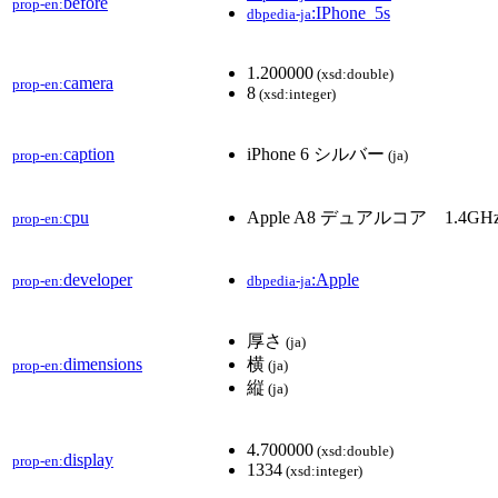
before
prop-en:
:IPhone_5s
dbpedia-ja
1.200000
(xsd:double)
camera
prop-en:
8
(xsd:integer)
caption
iPhone 6 シルバー
prop-en:
(ja)
cpu
Apple A8 デュアルコア 1.4GH
prop-en:
developer
:Apple
prop-en:
dbpedia-ja
厚さ
(ja)
dimensions
横
prop-en:
(ja)
縦
(ja)
4.700000
(xsd:double)
display
prop-en:
1334
(xsd:integer)