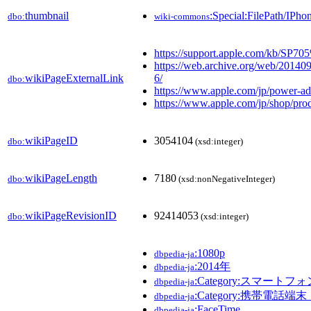
thumbnail
:Special:FilePath/IP
dbo:
wiki-commons
https://support.apple.com/kb/SP70
https://web.archive.org/web/20140
wikiPageExternalLink
6/
dbo:
https://www.apple.com/jp/power-ad
https://www.apple.com/jp/shop/p
wikiPageID
3054104
dbo:
(xsd:integer)
wikiPageLength
7180
dbo:
(xsd:nonNegativeInteger)
wikiPageRevisionID
92414053
dbo:
(xsd:integer)
:1080p
dbpedia-ja
:2014年
dbpedia-ja
:Category:スマートフォ
dbpedia-ja
:Category:携帯電話端末_(
dbpedia-ja
:FaceTime
dbpedia-ja