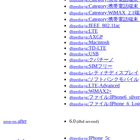
:Category:携帯電話端末
dbpedia-ja
:Category:WiMAX_2.1端
dbpedia-ja
:Category:携帯電話端末
dbpedia-ja
:IEEE_802.11ac
dbpedia-ja
:LTE
dbpedia-ja
:AXGP
dbpedia-ja
:Macintosh
dbpedia-ja
:TD-LTE
dbpedia-ja
:USB
dbpedia-ja
:クパチーノ
dbpedia-ja
:SIMフリー
dbpedia-ja
:レティナディスプレイ
dbpedia-ja
:ソフトバンクモバイル
dbpedia-ja
:LTE-Advanced
dbpedia-ja
:WiMAX2+
dbpedia-ja
:ファイル:IPhone6_silver_f
dbpedia-ja
:ファイル:IPhone_6_Logo
dbpedia-ja
after
6.0
prop-en:
(dbd:second)
:IPhone_5c
dbpedia-ja