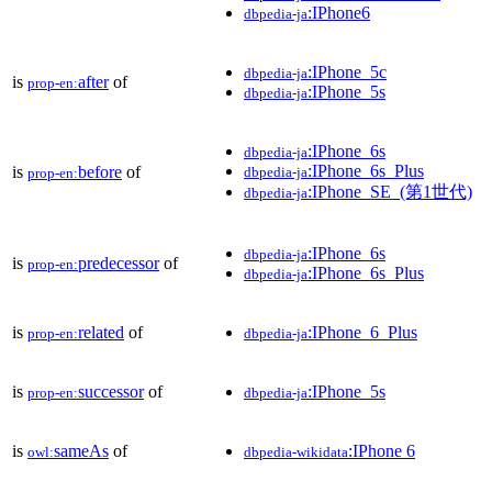
:IPhone6
dbpedia-ja
:IPhone_5c
dbpedia-ja
is
after
of
prop-en:
:IPhone_5s
dbpedia-ja
:IPhone_6s
dbpedia-ja
:IPhone_6s_Plus
is
before
of
dbpedia-ja
prop-en:
:IPhone_SE_(第1世代)
dbpedia-ja
:IPhone_6s
dbpedia-ja
is
predecessor
of
prop-en:
:IPhone_6s_Plus
dbpedia-ja
is
related
of
:IPhone_6_Plus
prop-en:
dbpedia-ja
is
successor
of
:IPhone_5s
prop-en:
dbpedia-ja
is
sameAs
of
:IPhone 6
owl:
dbpedia-wikidata