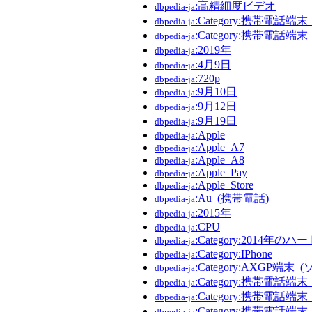
:高精細度ビデオ
dbpedia-ja
:Category:携帯電話端
dbpedia-ja
:Category:携帯電話
dbpedia-ja
:2019年
dbpedia-ja
:4月9日
dbpedia-ja
:720p
dbpedia-ja
:9月10日
dbpedia-ja
:9月12日
dbpedia-ja
:9月19日
dbpedia-ja
:Apple
dbpedia-ja
:Apple_A7
dbpedia-ja
:Apple_A8
dbpedia-ja
:Apple_Pay
dbpedia-ja
:Apple_Store
dbpedia-ja
:Au_(携帯電話)
dbpedia-ja
:2015年
dbpedia-ja
:CPU
dbpedia-ja
:Category:2014年の
dbpedia-ja
:Category:IPhone
dbpedia-ja
:Category:AXGP端末
dbpedia-ja
:Category:携帯電話端末
dbpedia-ja
:Category:携帯電話端
dbpedia-ja
:Category:携帯電話端末_
dbpedia-ja