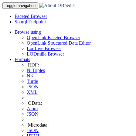
Toggle navigation
Faceted Browser
Sparql Endpoint
Browse using
OpenLink Faceted Browser
OpenLink Structured Data Editor
LodLive Browser
LODmilla Browser
Formats
RDF:
N-Triples
N3
Turtle
JSON
XML
OData:
Atom
JSON
Microdata:
JSON
HTML