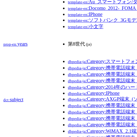
:Au_スマートフォン/
template-en
:Docomo_2012-_FO
template-en
:IPhone
template-en
:ソフトバンク_3Gモデル
template-en
:小文字
template-en
years
第8世代
prop-en:
(ja)
:Category:スマートフォ
dbpedia-ja
:Category:携帯電話端末_(
dbpedia-ja
:Category:携帯電話端
dbpedia-ja
:Category:携帯電話
dbpedia-ja
:Category:2014年の
dbpedia-ja
:Category:IPhone
dbpedia-ja
:Category:AXGP端末
subject
dbpedia-ja
dct:
:Category:携帯電話端末
dbpedia-ja
:Category:携帯電話端
dbpedia-ja
:Category:携帯電話端末_
dbpedia-ja
:Category:携帯電話端末
dbpedia-ja
:Category:WiMAX_2.1端
dbpedia-ja