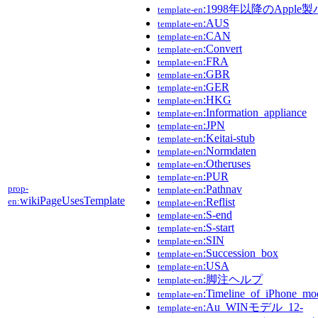
:1998年以降のAppl
template-en
:AUS
template-en
:CAN
template-en
:Convert
template-en
:FRA
template-en
:GBR
template-en
:GER
template-en
:HKG
template-en
:Information_appliance
template-en
:JPN
template-en
:Keitai-stub
template-en
:Normdaten
template-en
:Otheruses
template-en
:PUR
template-en
prop-
:Pathnav
template-en
wikiPageUsesTemplate
en:
:Reflist
template-en
:S-end
template-en
:S-start
template-en
:SIN
template-en
:Succession_box
template-en
:USA
template-en
:脚注ヘルプ
template-en
:Timeline_of_iPhone_mo
template-en
:Au_WINモデル_12-
template-en