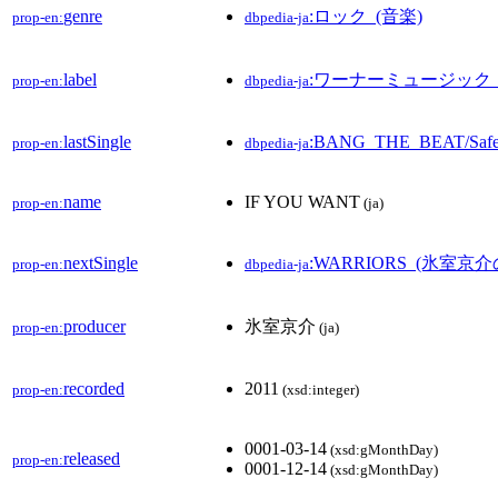
genre
:ロック_(音楽)
prop-en:
dbpedia-ja
label
:ワーナーミュージック
prop-en:
dbpedia-ja
lastSingle
:BANG_THE_BEAT/Safe
prop-en:
dbpedia-ja
name
IF YOU WANT
prop-en:
(ja)
nextSingle
:WARRIORS_(氷室京介
prop-en:
dbpedia-ja
producer
氷室京介
prop-en:
(ja)
recorded
2011
prop-en:
(xsd:integer)
0001-03-14
(xsd:gMonthDay)
released
prop-en:
0001-12-14
(xsd:gMonthDay)