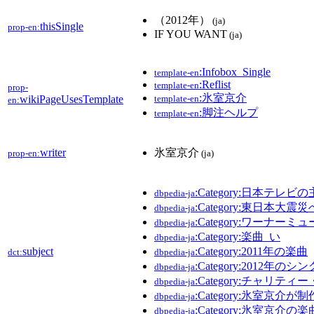
（2012年）
(ja)
thisSingle
prop-en:
IF YOU WANT
(ja)
:Infobox_Single
template-en
:Reflist
template-en
prop-
:氷室京介
wikiPageUsesTemplate
template-en
en:
:脚注ヘルプ
template-en
writer
氷室京介
prop-en:
(ja)
:Category:日本テレビ
dbpedia-ja
:Category:東日本
dbpedia-ja
:Category:ワーナ
dbpedia-ja
:Category:楽曲_い
dbpedia-ja
subject
:Category:2011年の楽曲
dct:
dbpedia-ja
:Category:2012年のシ
dbpedia-ja
:Category:チャリテ
dbpedia-ja
:Category:氷室京介
dbpedia-ja
:Category:氷室京介の楽
dbpedia-ja