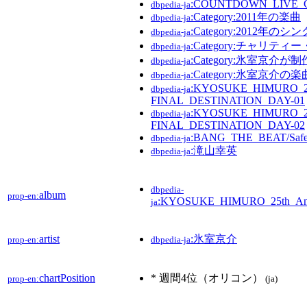
:COUNTDOWN_LIVE_C
dbpedia-ja
:Category:2011年の楽曲
dbpedia-ja
:Category:2012年のシ
dbpedia-ja
:Category:チャリテ
dbpedia-ja
:Category:氷室京介
dbpedia-ja
:Category:氷室京介の楽
dbpedia-ja
:KYOSUKE_HIMURO_25
dbpedia-ja
FINAL_DESTINATION_DAY-01
:KYOSUKE_HIMURO_25
dbpedia-ja
FINAL_DESTINATION_DAY-02
:BANG_THE_BEAT/Safe
dbpedia-ja
:滝山幸英
dbpedia-ja
dbpedia-
album
prop-en:
:KYOSUKE_HIMURO_25th_A
ja
artist
:氷室京介
prop-en:
dbpedia-ja
chartPosition
* 週間4位（オリコン）
prop-en:
(ja)