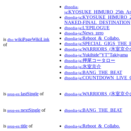
dbpedia-
:KYOSUKE_HIMURO_25th_A
ja
:KYOSUKE_HIMURO_25
dbpedia-ja
NAKED-FINAL_DESTINATION
:L'EPILOGUE
dbpedia-ja
:News_zero
dbpedia-ja
:Reboot_&_Collabo.
dbpedia-ja
is
wikiPageWikiLink
dbo:
:SPECIAL_GIGS_TH
dbpedia-ja
of
:WARRIORS_(氷室京介
dbpedia-ja
:Yukihide"YT"Takiyama
dbpedia-ja
:押尾コータロー
dbpedia-ja
:氷室京介
dbpedia-ja
:BANG_THE_BEAT
dbpedia-ja
:COUNTDOWN_LIVE_C
dbpedia-ja
is
lastSingle
of
:WARRIORS_(氷室京介
prop-en:
dbpedia-ja
is
nextSingle
of
:BANG_THE_BEAT
prop-en:
dbpedia-ja
is
title
of
:Reboot_&_Collabo.
prop-en:
dbpedia-ja