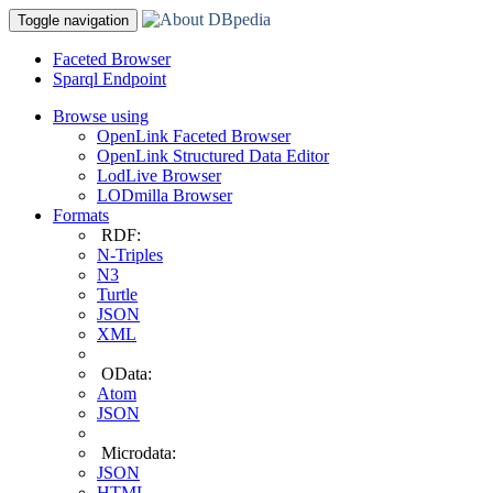
Toggle navigation
Faceted Browser
Sparql Endpoint
Browse using
OpenLink Faceted Browser
OpenLink Structured Data Editor
LodLive Browser
LODmilla Browser
Formats
RDF:
N-Triples
N3
Turtle
JSON
XML
OData:
Atom
JSON
Microdata:
JSON
HTML