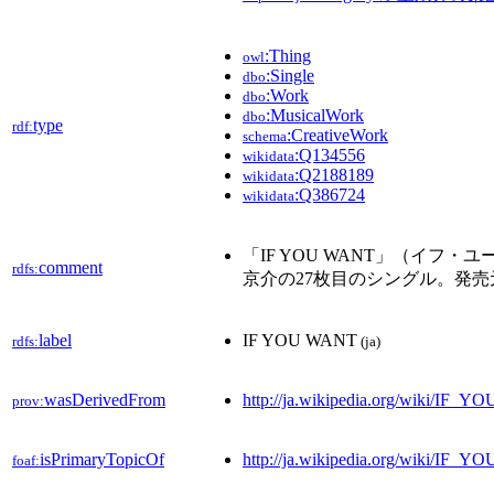
:Thing
owl
:Single
dbo
:Work
dbo
:MusicalWork
dbo
type
rdf:
:CreativeWork
schema
:Q134556
wikidata
:Q2188189
wikidata
:Q386724
wikidata
「IF YOU WANT」（イフ・
comment
rdfs:
京介の27枚目のシングル。発
label
IF YOU WANT
rdfs:
(ja)
wasDerivedFrom
http://ja.wikipedia.org/wiki/I
prov:
isPrimaryTopicOf
http://ja.wikipedia.org/wiki/IF
foaf: