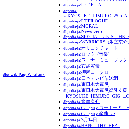
:I・DE・A
dbpedia-ja
dbpedia-
:KYOSUKE_HIMURO_25th_A
ja
:L'EPILOGUE
dbpedia-ja
:MORAL
dbpedia-ja
:News_zero
dbpedia-ja
:SPECIAL_GIGS_TH
dbpedia-ja
:WARRIORS_(氷室京介
dbpedia-ja
:オリコンチャート
dbpedia-ja
:ロック_(音楽)
dbpedia-ja
:ワーナーミュージック
dbpedia-ja
:布袋寅泰
dbpedia-ja
:押尾コータロー
dbpedia-ja
wikiPageWikiLink
dbo:
:日本テレビ放送網
dbpedia-ja
:東日本大震災
dbpedia-ja
:東日本大震災復興支援
dbpedia-ja
_KYOSUKE_HIMURO_GIG_...OM
:氷室京介
dbpedia-ja
:Category:ワーナ
dbpedia-ja
:Category:楽曲_い
dbpedia-ja
:3月14日
dbpedia-ja
:BANG_THE_BEAT
dbpedia-ja