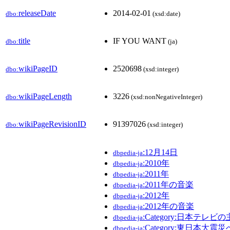
releaseDate
2014-02-01
dbo:
(xsd:date)
title
IF YOU WANT
dbo:
(ja)
wikiPageID
2520698
dbo:
(xsd:integer)
wikiPageLength
3226
dbo:
(xsd:nonNegativeInteger)
wikiPageRevisionID
91397026
dbo:
(xsd:integer)
:12月14日
dbpedia-ja
:2010年
dbpedia-ja
:2011年
dbpedia-ja
:2011年の音楽
dbpedia-ja
:2012年
dbpedia-ja
:2012年の音楽
dbpedia-ja
:Category:日本テレビ
dbpedia-ja
:Category:東日本
dbpedia-ja