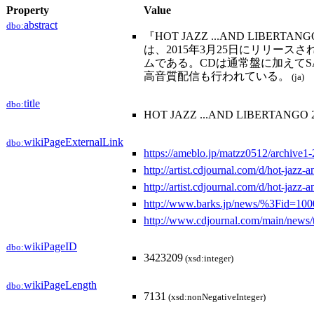
Property
Value
abstract
dbo:
『HOT JAZZ ...AND LIBER
は、2015年3月25日にリリース
ムである。CDは通常盤に加えてSA-
高音質配信も行われている。
(ja)
title
dbo:
HOT JAZZ ...AND LIBERTANGO 
wikiPageExternalLink
dbo:
https://ameblo.jp/matzz0512/archive1
http://artist.cdjournal.com/d/hot-jaz
http://artist.cdjournal.com/d/hot-jaz
http://www.barks.jp/news/%3Fid=10
http://www.cdjournal.com/main/news/
wikiPageID
dbo:
3423209
(xsd:integer)
wikiPageLength
dbo:
7131
(xsd:nonNegativeInteger)