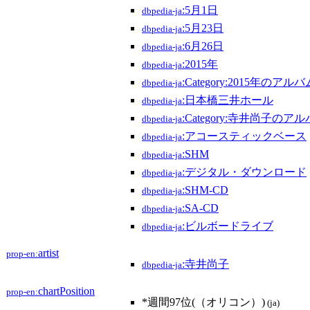
:5月1日
dbpedia-ja
:5月23日
dbpedia-ja
:6月26日
dbpedia-ja
:2015年
dbpedia-ja
:Category:2015年のアルバ
dbpedia-ja
:日本橋三井ホール
dbpedia-ja
:Category:寺井尚子のア
dbpedia-ja
:アコースティックベース
dbpedia-ja
:SHM
dbpedia-ja
:デジタル・ダウンロード
dbpedia-ja
:SHM-CD
dbpedia-ja
:SA-CD
dbpedia-ja
:ビルボードライブ
dbpedia-ja
artist
prop-en:
:寺井尚子
dbpedia-ja
chartPosition
prop-en:
*週間97位(（オリコン）)
(ja)