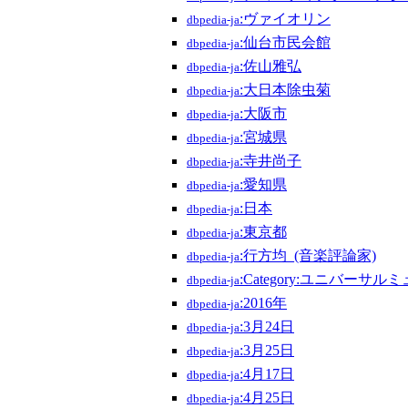
:ヴァイオリン
dbpedia-ja
:仙台市民会館
dbpedia-ja
:佐山雅弘
dbpedia-ja
:大日本除虫菊
dbpedia-ja
:大阪市
dbpedia-ja
:宮城県
dbpedia-ja
:寺井尚子
dbpedia-ja
:愛知県
dbpedia-ja
:日本
dbpedia-ja
:東京都
dbpedia-ja
:行方均_(音楽評論家)
dbpedia-ja
:Category:ユニバー
dbpedia-ja
:2016年
dbpedia-ja
:3月24日
dbpedia-ja
:3月25日
dbpedia-ja
:4月17日
dbpedia-ja
:4月25日
dbpedia-ja