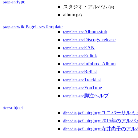
type
prop-en:
スタジオ・アルバム
(ja)
album
(ja)
wikiPageUsesTemplate
prop-en:
:Album-stub
template-en
:Discogs_release
template-en
:EAN
template-en
:Enlink
template-en
:Infobox_Album
template-en
:Reflist
template-en
:Tracklist
template-en
:YouTube
template-en
:脚注ヘルプ
template-en
subject
dct:
:Category:ユニバー
dbpedia-ja
:Category:2015年のアルバ
dbpedia-ja
:Category:寺井尚子のア
dbpedia-ja