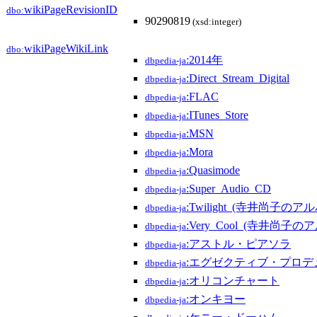
wikiPageRevisionID
dbo:
90290819
(xsd:integer)
wikiPageWikiLink
dbo:
:2014年
dbpedia-ja
:Direct_Stream_Digital
dbpedia-ja
:FLAC
dbpedia-ja
:ITunes_Store
dbpedia-ja
:MSN
dbpedia-ja
:Mora
dbpedia-ja
:Quasimode
dbpedia-ja
:Super_Audio_CD
dbpedia-ja
:Twilight_(寺井尚子のア
dbpedia-ja
:Very_Cool_(寺井尚子の
dbpedia-ja
:アストル・ピアソラ
dbpedia-ja
:エグゼクティブ・プロデ
dbpedia-ja
:オリコンチャート
dbpedia-ja
:オンキヨー
dbpedia-ja