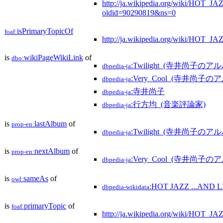
http://ja.wikipedia.org/wiki/HO
oldid=90290819&ns=0
isPrimaryTopicOf
foaf:
http://ja.wikipedia.org/wiki/HO
is
wikiPageWikiLink
of
dbo:
:Twilight_(寺井尚子のア
dbpedia-ja
:Very_Cool_(寺井尚子の
dbpedia-ja
:寺井尚子
dbpedia-ja
:行方均_(音楽評論家)
dbpedia-ja
is
lastAlbum
of
prop-en:
:Twilight_(寺井尚子のア
dbpedia-ja
is
nextAlbum
of
prop-en:
:Very_Cool_(寺井尚子の
dbpedia-ja
is
sameAs
of
owl:
:HOT JAZZ ...AND 
dbpedia-wikidata
is
primaryTopic
of
foaf:
http://ja.wikipedia.org/wiki/HO