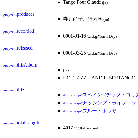
Tango Pour Claude
(ja)
producer
prop-en:
寺井尚子、行方均
(ja)
recorded
prop-en:
0001-01-16
(xsd:gMonthDay)
released
prop-en:
0001-03-25
(xsd:gMonthDay)
thisAlbum
prop-en:
(ja)
HOT JAZZ ...AND LIBERTANGO 
title
prop-en:
:スペイン_(チック・コリ
dbpedia-ja
:ナッシング・ライク・ザ
dbpedia-ja
:ブルー・ボッサ
dbpedia-ja
totalLength
prop-en:
4017.0
(dbd:second)