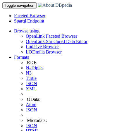
Toggle navigation
Faceted Browser
Sparql Endpoint
Browse using
OpenLink Faceted Browser
OpenLink Structured Data Editor
LodLive Browser
LODmilla Browser
Formats
RDF:
N-Triples
N3
Turtle
JSON
XML
OData:
Atom
JSON
Microdata:
JSON
HTML