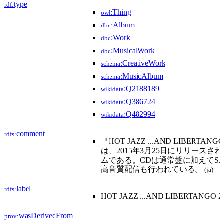
type
rdf:
:Thing
owl
:Album
dbo
:Work
dbo
:MusicalWork
dbo
:CreativeWork
schema
:MusicAlbum
schema
:Q2188189
wikidata
:Q386724
wikidata
:Q482994
wikidata
comment
rdfs:
『HOT JAZZ ...AND LIBER
は、2015年3月25日にリリース
ムである。CDは通常盤に加えてSA-
高音質配信も行われている。
(ja)
label
rdfs:
HOT JAZZ ...AND LIBERTANGO 
wasDerivedFrom
prov: