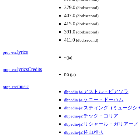
379.0
(dbd:second)
407.0
(dbd:second)
415.0
(dbd:second)
391.0
(dbd:second)
411.0
(dbd:second)
lyrics
prop-en:
-
(ja)
lyricsCredits
prop-en:
no
(ja)
music
prop-en:
:アストル・ピアソラ
dbpedia-ja
:ケニー・ドーハム
dbpedia-ja
:スティング_(ミュージシ
dbpedia-ja
:チック・コリア
dbpedia-ja
:リシャール・ガリアーノ
dbpedia-ja
:佐山雅弘
dbpedia-ja