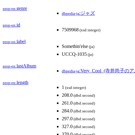
genre
prop-en:
:ジャズ
dbpedia-ja
id
prop-en:
7509968
(xsd:integer)
label
prop-en:
Somethin'else
(ja)
UCCQ-1035
(ja)
lastAlbum
prop-en:
:Very_Cool_(寺井尚子の
dbpedia-ja
length
prop-en:
1
(xsd:integer)
208.0
(dbd:second)
261.0
(dbd:second)
284.0
(dbd:second)
297.0
(dbd:second)
327.0
(dbd:second)
370.0
(dbd:second)