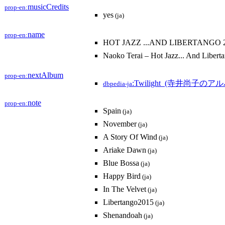
musicCredits
prop-en:
yes
(ja)
name
prop-en:
HOT JAZZ ...AND LIBERTANGO 
Naoko Terai – Hot Jazz... And Libert
nextAlbum
prop-en:
:Twilight_(寺井尚子のア
dbpedia-ja
note
prop-en:
Spain
(ja)
November
(ja)
A Story Of Wind
(ja)
Ariake Dawn
(ja)
Blue Bossa
(ja)
Happy Bird
(ja)
In The Velvet
(ja)
Libertango2015
(ja)
Shenandoah
(ja)