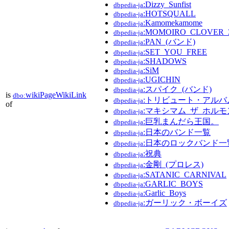
:Dizzy_Sunfist
dbpedia-ja
:HOTSQUALL
dbpedia-ja
:Kamomekamome
dbpedia-ja
:MOMOIRO_CLOVER_
dbpedia-ja
:PAN_(バンド)
dbpedia-ja
:SET_YOU_FREE
dbpedia-ja
:SHADOWS
dbpedia-ja
:SiM
dbpedia-ja
:UGICHIN
dbpedia-ja
:スパイク_(バンド)
dbpedia-ja
is
wikiPageWikiLink
dbo:
:トリビュート・アルバ
dbpedia-ja
of
:マキシマム_ザ_ホルモ
dbpedia-ja
:巨乳まんだら王国。
dbpedia-ja
:日本のバンド一覧
dbpedia-ja
:日本のロックバンド一
dbpedia-ja
:祝典
dbpedia-ja
:金剛_(プロレス)
dbpedia-ja
:SATANIC_CARNIVAL
dbpedia-ja
:GARLIC_BOYS
dbpedia-ja
:Garlic_Boys
dbpedia-ja
:ガーリック・ボーイズ
dbpedia-ja