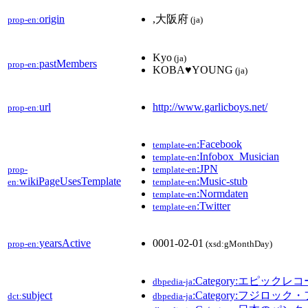
origin
,大阪府
prop-en:
(ja)
Kyo
(ja)
pastMembers
prop-en:
KOBA♥YOUNG
(ja)
url
http://www.garlicboys.net/
prop-en:
:Facebook
template-en
:Infobox_Musician
template-en
:JPN
prop-
template-en
wikiPageUsesTemplate
:Music-stub
en:
template-en
:Normdaten
template-en
:Twitter
template-en
yearsActive
0001-02-01
prop-en:
(xsd:gMonthDay)
:Category:エピッ
dbpedia-ja
subject
:Category:フジロ
dct:
dbpedia-ja