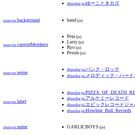
:ゆーこときカズ
dbpedia-ja
background
band
prop-en:
(ja)
Peta
(ja)
Larry
(ja)
currentMembers
prop-en:
Ryo
(ja)
Pessin
(ja)
:パンク・ロック
dbpedia-ja
genre
prop-en:
:メロディック・ハード
dbpedia-ja
:PIZZA_OF_DEATH_R
dbpedia-ja
:アルケミーレコード
dbpedia-ja
label
prop-en:
:エピックレコードジャ
dbpedia-ja
:Howling_Bull_Records
dbpedia-ja
name
GARLICBOYS
prop-en:
(ja)