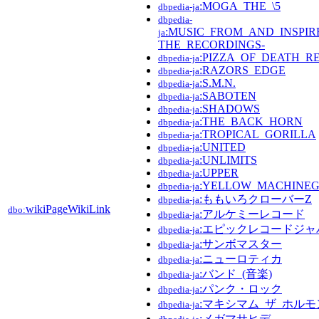
:MOGA_THE_\5
dbpedia-ja
dbpedia-
:MUSIC_FROM_AND_INSPI
ja
THE_RECORDINGS-
:PIZZA_OF_DEATH_R
dbpedia-ja
:RAZORS_EDGE
dbpedia-ja
:S.M.N.
dbpedia-ja
:SABOTEN
dbpedia-ja
:SHADOWS
dbpedia-ja
:THE_BACK_HORN
dbpedia-ja
:TROPICAL_GORILLA
dbpedia-ja
:UNITED
dbpedia-ja
:UNLIMITS
dbpedia-ja
:UPPER
dbpedia-ja
:YELLOW_MACHINE
dbpedia-ja
:ももいろクローバーZ
dbpedia-ja
wikiPageWikiLink
dbo:
:アルケミーレコード
dbpedia-ja
:エピックレコードジャ
dbpedia-ja
:サンボマスター
dbpedia-ja
:ニューロティカ
dbpedia-ja
:バンド_(音楽)
dbpedia-ja
:パンク・ロック
dbpedia-ja
:マキシマム_ザ_ホルモ
dbpedia-ja
:メガマサヒデ