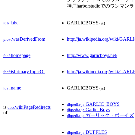
神戸harborstudioでのワ
label
GARLICBOYS
rdfs:
(ja)
wasDerivedFrom
http://ja.wikipedia.org/wiki/G
prov:
homepage
http://www.garlicboys.net/
foaf:
isPrimaryTopicOf
http://ja.wikipedia.org/wiki/GA
foaf:
name
GARLICBOYS
foaf:
(ja)
:GARLIC_BOYS
dbpedia-ja
is
wikiPageRedirects
dbo:
:Garlic_Boys
dbpedia-ja
of
:ガーリック・ボーイズ
dbpedia-ja
:DUFFLES
dbpedia-ja