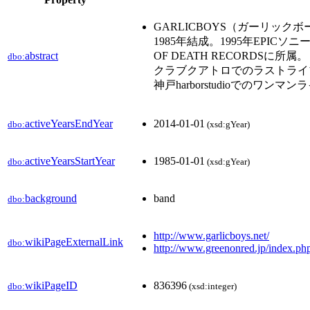
GARLICBOYS（ガーリッ
1985年結成。1995年EPICソ
abstract
OF DEATH RECORDSに所
dbo:
クラブクアトロでのラストライブ
神戸harborstudioでのワ
activeYearsEndYear
2014-01-01
dbo:
(xsd:gYear)
activeYearsStartYear
1985-01-01
dbo:
(xsd:gYear)
background
band
dbo:
http://www.garlicboys.net/
wikiPageExternalLink
dbo:
http://www.greenonred.jp/index
wikiPageID
836396
dbo:
(xsd:integer)