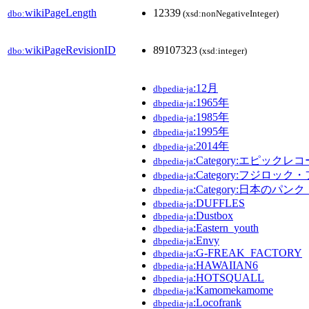
wikiPageLength
12339
dbo:
(xsd:nonNegativeInteger)
wikiPageRevisionID
89107323
dbo:
(xsd:integer)
:12月
dbpedia-ja
:1965年
dbpedia-ja
:1985年
dbpedia-ja
:1995年
dbpedia-ja
:2014年
dbpedia-ja
:Category:エピッ
dbpedia-ja
:Category:フジロ
dbpedia-ja
:Category:日本の
dbpedia-ja
:DUFFLES
dbpedia-ja
:Dustbox
dbpedia-ja
:Eastern_youth
dbpedia-ja
:Envy
dbpedia-ja
:G-FREAK_FACTORY
dbpedia-ja
:HAWAIIAN6
dbpedia-ja
:HOTSQUALL
dbpedia-ja
:Kamomekamome
dbpedia-ja
:Locofrank
dbpedia-ja