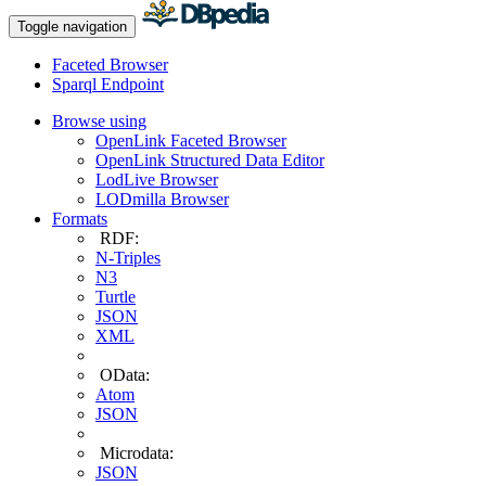
Toggle navigation
Faceted Browser
Sparql Endpoint
Browse using
OpenLink Faceted Browser
OpenLink Structured Data Editor
LodLive Browser
LODmilla Browser
Formats
RDF:
N-Triples
N3
Turtle
JSON
XML
OData:
Atom
JSON
Microdata:
JSON