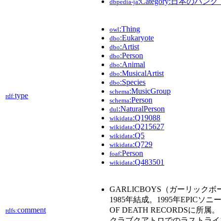
:Category:日本の
dbpedia-ja
:Thing
owl
:Eukaryote
dbo
:Artist
dbo
:Person
dbo
:Animal
dbo
:MusicalArtist
dbo
:Species
dbo
:MusicGroup
schema
type
rdf:
:Person
schema
:NaturalPerson
dul
:Q19088
wikidata
:Q215627
wikidata
:Q5
wikidata
:Q729
wikidata
:Person
foaf
:Q483501
wikidata
GARLICBOYS（ガーリッ
1985年結成。1995年EPICソ
comment
OF DEATH RECORDSに所
rdfs:
クラブクアトロでのラストライブ