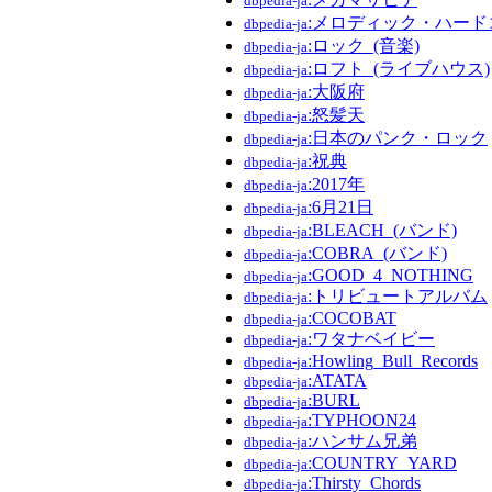
dbpedia-ja
:メロディック・ハード
dbpedia-ja
:ロック_(音楽)
dbpedia-ja
:ロフト_(ライブハウス)
dbpedia-ja
:大阪府
dbpedia-ja
:怒髪天
dbpedia-ja
:日本のパンク・ロック
dbpedia-ja
:祝典
dbpedia-ja
:2017年
dbpedia-ja
:6月21日
dbpedia-ja
:BLEACH_(バンド)
dbpedia-ja
:COBRA_(バンド)
dbpedia-ja
:GOOD_4_NOTHING
dbpedia-ja
:トリビュートアルバム
dbpedia-ja
:COCOBAT
dbpedia-ja
:ワタナベイビー
dbpedia-ja
:Howling_Bull_Records
dbpedia-ja
:ATATA
dbpedia-ja
:BURL
dbpedia-ja
:TYPHOON24
dbpedia-ja
:ハンサム兄弟
dbpedia-ja
:COUNTRY_YARD
dbpedia-ja
:Thirsty_Chords
dbpedia-ja