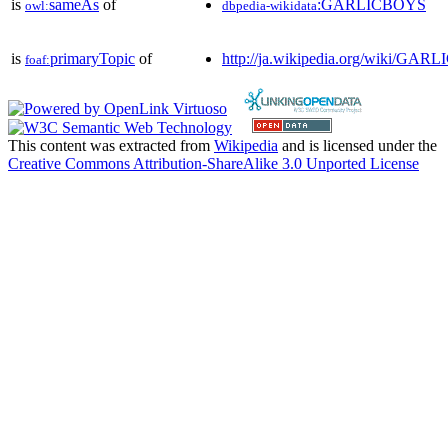
is
sameAs
of
:GARLICBOYS
owl:
dbpedia-wikidata
is
primaryTopic
of
http://ja.wikipedia.org/wiki/GA
foaf:
This content was extracted from
Wikipedia
and is licensed under the
Creative Commons Attribution-ShareAlike 3.0 Unported License