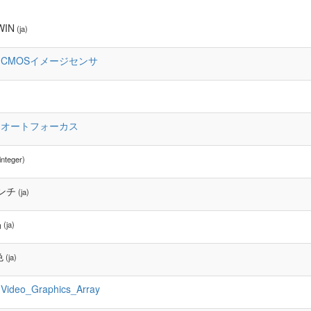
WIN
(ja)
:CMOSイメージセンサ
:オートフォーカス
integer)
インチ
(ja)
晶
(ja)
色
(ja)
:Video_Graphics_Array