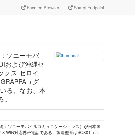
Faceted Browser
Sparql Endpoint
現：ソニーモバ
DIおよび沖縄セ
エックス ゼロイ
GRAPPA（グ
ている。なお、本
る。
（現：ソニーモバイルコミュニケーションズ）が日本国
X WIN対応携帯電話である。製造型番はSOX01（エ