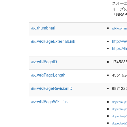
スオーエ
リーズの
「GRA
thumbnail
dbo:
wiki-comm
wikiPageExternalLink
http://w
dbo:
https://
wikiPageID
174523
dbo:
wikiPageLength
4351
dbo:
(xs
wikiPageRevisionID
687122
dbo:
wikiPageWikiLink
dbo:
dbpedia-ja
dbpedia-ja
dbpedia-ja
dbpedia-ja