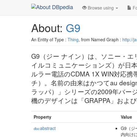
Browse using
Fo
About:
G9
An Entity of Type :
Thing
, from Named Graph :
http://
G9（ジー ナイン）は、ソニー・
イルコミュニケーションズ）が日本
ルラー電話のCDMA 1X WIN対
チ）。名前の由来はかつてau desig
ラッパ）」シリーズの2009年バージ
機のデザインは「GRAPPA」および
Property
Value
abstract
G9（
dbo:
内向けに