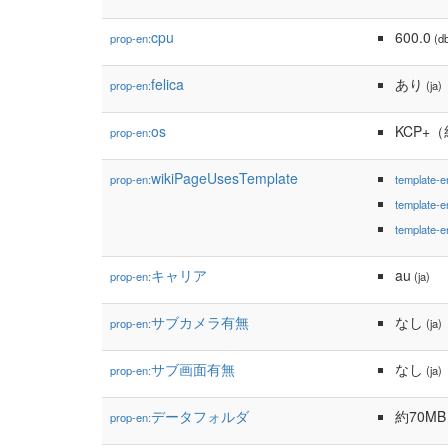
cpu
600.0
prop-en:
(db
felica
あり
prop-en:
(ja)
os
KCP+
prop-en:
wikiPageUsesTemplate
prop-en:
template-e
template-e
template-e
キャリア
au
prop-en:
(ja)
サブカメラ有無
なし
prop-en:
(ja)
サブ画面有無
なし
prop-en:
(ja)
データフォルダ
約70MB
prop-en: