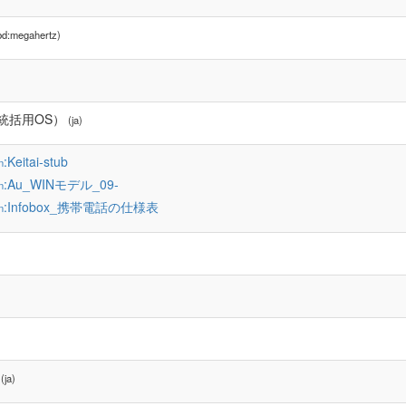
d:megahertz)
（統括用OS）
(ja)
:Keitai-stub
n
:Au_WINモデル_09-
n
:Infobox_携帯電話の仕様表
n
(ja)