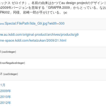
ックス ゼロイチ）。名前の由来はかつてau design projectのデザ
2009年バージョンを意味する「GRAPPA 2009」からとっている。な
PPA002」同様、岩崎一郎が手がけている。
(ja)
:Special:FilePath/Iida_G9.jpg?width=300
ons
ww.au.kddi.com/original-product/archives/products/g9
time-space.kddi.com/ketaizukan/2009/21.html
8
(xsd:integer)
d:nonNegativeInteger)
51
(xsd:integer)
:1月
:2009年
:2010年
:2012年