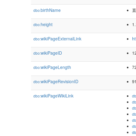
birthName
直
dbo:
height
1
dbo:
wikiPageExternalLink
ht
dbo:
wikiPageID
1
dbo:
wikiPageLength
7
dbo:
wikiPageRevisionID
9
dbo:
wikiPageWikiLink
dbo:
db
db
db
db
db
db
db