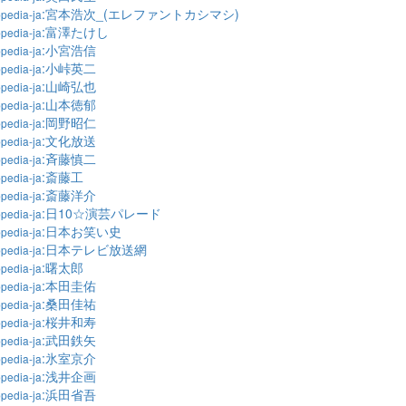
:宮本浩次_(エレファントカシマシ)
pedia-ja
:富澤たけし
pedia-ja
:小宮浩信
pedia-ja
:小峠英二
pedia-ja
:山崎弘也
pedia-ja
:山本徳郁
pedia-ja
:岡野昭仁
pedia-ja
:文化放送
pedia-ja
:斉藤慎二
pedia-ja
:斎藤工
pedia-ja
:斎藤洋介
pedia-ja
:日10☆演芸パレード
pedia-ja
:日本お笑い史
pedia-ja
:日本テレビ放送網
pedia-ja
:曙太郎
pedia-ja
:本田圭佑
pedia-ja
:桑田佳祐
pedia-ja
:桜井和寿
pedia-ja
:武田鉄矢
pedia-ja
:氷室京介
pedia-ja
:浅井企画
pedia-ja
:浜田省吾
pedia-ja