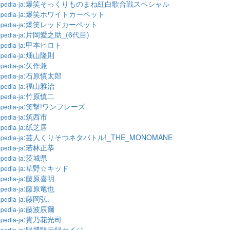
:爆笑そっくりものまね紅白歌合戦スペシャル
pedia-ja
:爆笑ホワイトカーペット
pedia-ja
:爆笑レッドカーペット
pedia-ja
:片岡愛之助_(6代目)
pedia-ja
:甲本ヒロト
pedia-ja
:畑山隆則
pedia-ja
:矢作兼
pedia-ja
:石原慎太郎
pedia-ja
:福山雅治
pedia-ja
:竹原慎二
pedia-ja
:笑撃!ワンフレーズ
pedia-ja
:筑西市
pedia-ja
:紙芝居
pedia-ja
:芸人くりそつネタバトル!_THE_MONOMANE
pedia-ja
:若林正恭
pedia-ja
:茨城県
pedia-ja
:草野☆キッド
pedia-ja
:藤原喜明
pedia-ja
:藤原竜也
pedia-ja
:藤岡弘、
pedia-ja
:藤波辰爾
pedia-ja
:貴乃花光司
pedia-ja
:賭博黙示録カイジ
pedia-ja