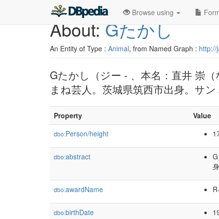
Browse using
Form
About:
Gたかし
An Entity of Type :
Animal
, from Named Graph :
http:/
Gたかし（ジー - 、本名：直井 崇（
まね芸人。茨城県筑西市出身。サン
Property
Value
Person/height
1
dbo:
abstract
G
dbo:
awardName
R
dbo:
birthDate
1
dbo: