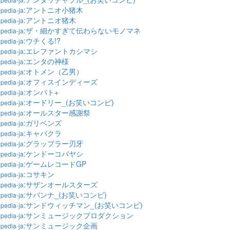
:アントニオ小猪木
pedia-ja
:アントニオ猪木
pedia-ja
:ザ・細かすぎて伝わらないモノマネ
pedia-ja
:ウチくる!?
pedia-ja
:エレファントカシマシ
pedia-ja
:エンタの神様
pedia-ja
:オトメン（乙男）
pedia-ja
:オフィスインディーズ
pedia-ja
:オンバト+
pedia-ja
:オードリー_(お笑いコンビ)
pedia-ja
:オールスター感謝祭
pedia-ja
:ガリベンズ
pedia-ja
:キャバクラ
pedia-ja
:グラップラー刃牙
pedia-ja
:ケンドーコバヤシ
pedia-ja
:ゲームレコードGP
pedia-ja
:コサキン
pedia-ja
:サザンオールスターズ
pedia-ja
:サバンナ_(お笑いコンビ)
pedia-ja
:サンドウィッチマン_(お笑いコンビ)
pedia-ja
:サンミュージックプロダクション
pedia-ja
:サンミュージック企画
pedia-ja