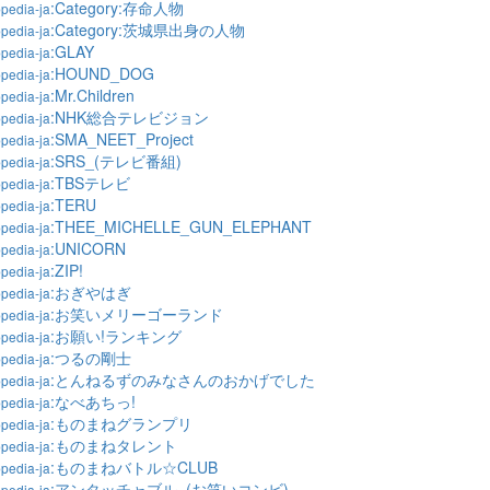
:Category:存命人物
pedia-ja
:Category:茨城県出身の人物
pedia-ja
:GLAY
pedia-ja
:HOUND_DOG
pedia-ja
:Mr.Children
pedia-ja
:NHK総合テレビジョン
pedia-ja
:SMA_NEET_Project
pedia-ja
:SRS_(テレビ番組)
pedia-ja
:TBSテレビ
pedia-ja
:TERU
pedia-ja
:THEE_MICHELLE_GUN_ELEPHANT
pedia-ja
:UNICORN
pedia-ja
:ZIP!
pedia-ja
:おぎやはぎ
pedia-ja
:お笑いメリーゴーランド
pedia-ja
:お願い!ランキング
pedia-ja
:つるの剛士
pedia-ja
:とんねるずのみなさんのおかげでした
pedia-ja
:なべあちっ!
pedia-ja
:ものまねグランプリ
pedia-ja
:ものまねタレント
pedia-ja
:ものまねバトル☆CLUB
pedia-ja
:アンタッチャブル_(お笑いコンビ)
pedia-ja