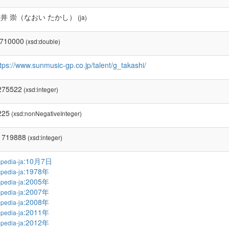
井 崇（なおい たかし）
(ja)
.710000
(xsd:double)
tps://www.sunmusic-gp.co.jp/talent/g_takashi/
275522
(xsd:integer)
225
(xsd:nonNegativeInteger)
1719888
(xsd:integer)
:10月7日
pedia-ja
:1978年
pedia-ja
:2005年
pedia-ja
:2007年
pedia-ja
:2008年
pedia-ja
:2011年
pedia-ja
:2012年
pedia-ja