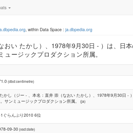
ats
/ja.dbpedia.org
, within Data Space :
ja.dbpedia.org
なおい たかし）、1978年9月30日 - ）は、
ミュージックプロダクション所属。
71.0
(dbd:centimetre)
たかし（ジー - 、本名：直井 崇（なおい たかし）、1978年9月30日
身。サンミュージックプロダクション所属。
(ja)
-1ぐらんぷり2010 6位
978-09-30
(xsd:date)