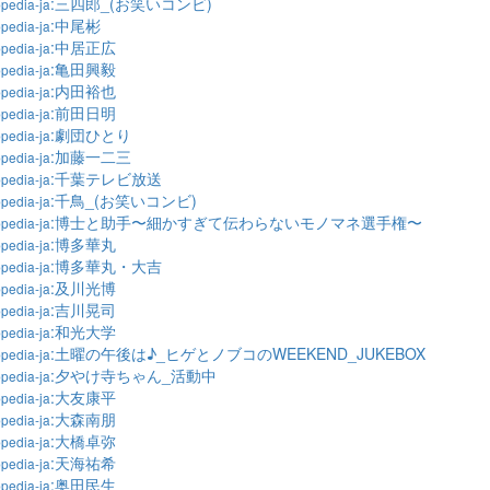
:三四郎_(お笑いコンビ)
pedia-ja
:中尾彬
pedia-ja
:中居正広
pedia-ja
:亀田興毅
pedia-ja
:内田裕也
pedia-ja
:前田日明
pedia-ja
:劇団ひとり
pedia-ja
:加藤一二三
pedia-ja
:千葉テレビ放送
pedia-ja
:千鳥_(お笑いコンビ)
pedia-ja
:博士と助手〜細かすぎて伝わらないモノマネ選手権〜
pedia-ja
:博多華丸
pedia-ja
:博多華丸・大吉
pedia-ja
:及川光博
pedia-ja
:吉川晃司
pedia-ja
:和光大学
pedia-ja
:土曜の午後は♪_ヒゲとノブコのWEEKEND_JUKEBOX
pedia-ja
:夕やけ寺ちゃん_活動中
pedia-ja
:大友康平
pedia-ja
:大森南朋
pedia-ja
:大橋卓弥
pedia-ja
:天海祐希
pedia-ja
:奥田民生
pedia-ja