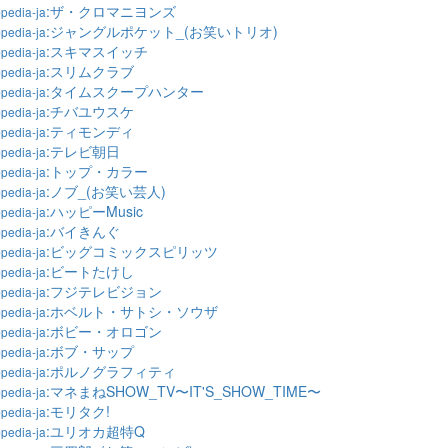
:ザ・クロマニヨンズ
pedia-ja
:ジャングルポケット_(お笑いトリオ)
pedia-ja
:スキマスイッチ
pedia-ja
:スリムクラブ
pedia-ja
:タイムスクープハンター
pedia-ja
:チバユウスケ
pedia-ja
:ティモンディ
pedia-ja
:テレビ朝日
pedia-ja
:トップ・カラー
pedia-ja
:ノブ_(お笑い芸人)
pedia-ja
:ハッピーMusic
pedia-ja
:バイきんぐ
pedia-ja
:ビッグコミックスピリッツ
pedia-ja
:ビートたけし
pedia-ja
:フジテレビジョン
pedia-ja
:ホベルト・サトシ・ソウザ
pedia-ja
:ボビー・オロゴン
pedia-ja
:ボブ・サップ
pedia-ja
:ポルノグラフィティ
pedia-ja
:マネまねSHOW_TV〜IT'S_SHOW_TIME〜
pedia-ja
:モリタク!
pedia-ja
:ユリオカ超特Q
pedia-ja