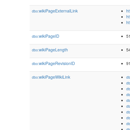
wikiPageExternalLink
h
dbo:
ht
ht
wikiPageID
5
dbo:
wikiPageLength
5
dbo:
wikiPageRevisionID
9
dbo:
wikiPageWikiLink
dbo:
db
db
db
db
db
db
db
db
db
db