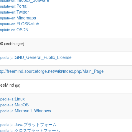
:Infobox_Software
mplate-en
:Portal
mplate-en
:Twitter
mplate-en
:Mindmaps
mplate-en
:FLOSS-stub
mplate-en
:OSDN
mplate-en
00
(xsd:integer)
:GNU_General_Public_License
pedia-ja
ttp://freemind.sourceforge.net/wiki/index.php/Main_Page
reeMind
(ja)
:Linux
pedia-ja
:MacOS
pedia-ja
:Microsoft_Windows
pedia-ja
:Javaプラットフォーム
pedia-ja
:クロスプラットフォーム
pedia-ja