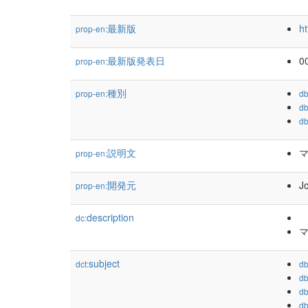
最新版
ht
prop-en:
最新版発表日
0
prop-en:
種別
prop-en:
db
db
db
説明文
prop-en:
開発元
Jo
prop-en:
description
dc:
subject
dct:
db
db
db
db