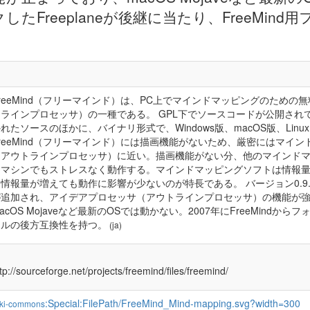
クしたFreeplaneが後継に当たり、FreeMin
FreeMind（フリーマインド）は、PC上でマインドマッピングのため
トラインプロセッサ）の一種である。 GPL下でソースコードが公開されて
れたソースのほかに、バイナリ形式で、Windows版、macOS版、Linux (Ub
FreeMind（フリーマインド）には描画機能がないため、厳密にはマイ
（アウトラインプロセッサ）に近い。描画機能がない分、他のマインド
なマシンでもストレスなく動作する。マインドマッピングソフトは情報量が増
は情報量が増えても動作に影響が少ないのが特長である。 バージョン0.
が追加され、アイデアプロセッサ（アウトラインプロセッサ）の機能が強化
acOS Mojaveなど最新のOSでは動かない。2007年にFreeMindからフ
イルの後方互換性を持つ。
(ja)
tp://sourceforge.net/projects/freemind/files/freemind/
:Special:FilePath/FreeMind_Mind-mapping.svg?width=300
ki-commons