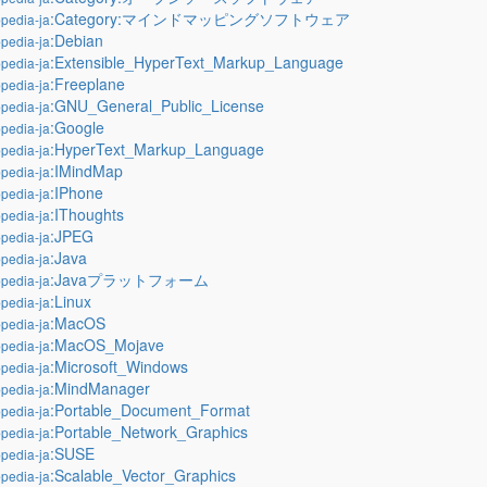
:Category:マインドマッピングソフトウェア
pedia-ja
:Debian
pedia-ja
:Extensible_HyperText_Markup_Language
pedia-ja
:Freeplane
pedia-ja
:GNU_General_Public_License
pedia-ja
:Google
pedia-ja
:HyperText_Markup_Language
pedia-ja
:IMindMap
pedia-ja
:IPhone
pedia-ja
:IThoughts
pedia-ja
:JPEG
pedia-ja
:Java
pedia-ja
:Javaプラットフォーム
pedia-ja
:Linux
pedia-ja
:MacOS
pedia-ja
:MacOS_Mojave
pedia-ja
:Microsoft_Windows
pedia-ja
:MindManager
pedia-ja
:Portable_Document_Format
pedia-ja
:Portable_Network_Graphics
pedia-ja
:SUSE
pedia-ja
:Scalable_Vector_Graphics
pedia-ja