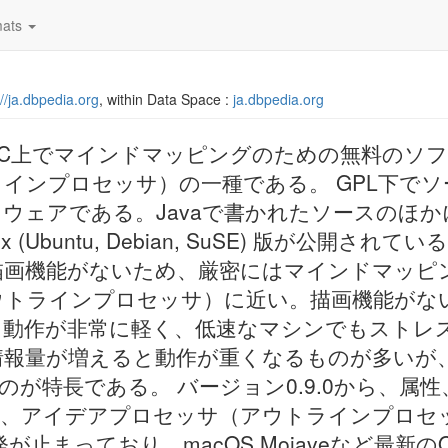
ats
://ja.dbpedia.org
, within Data Space :
ja.dbpedia.org
は、PC上でマインドマッピングのための無料のソ
インプロセッサ）の一種である。 GPL下でソ
ウェアである。Javaで書かれたソースのほか
 (Ubuntu, Debian, SuSE) 版が公開されてい
には描画機能がないため、厳密にはマインドマッ
ウトラインプロセッサ）に近い。描画機能がな
、動作が非常に軽く、低速なマシンでもストレ
量が増えると動作が重くなるものが多いが、Fr
が特長である。 バージョン0.9.0から、属
れ、アイデアプロセッサ（アウトラインプロセ
が止まっており、macOS Mojaveなど最新