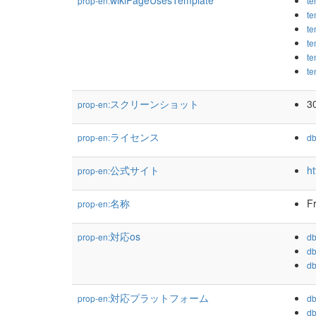
wikiPageUsesTemplate
prop-en:
te
te
te
te
te
te
スクリーンショット
3
prop-en:
ライセンス
prop-en:
db
公式サイト
h
prop-en:
名称
F
prop-en:
対応os
prop-en:
db
db
db
対応プラットフォーム
prop-en:
db
db