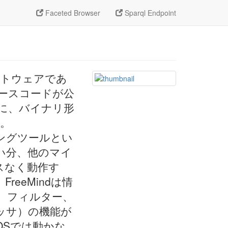
Faceted Browser
Sparql Endpoint
フトウェアであ
ースコードが公
に、バイナリ形
る。
ピングツールとい
い分、他のマイ
スなく動作す
eeMindは情
性、フィルター、
ッサ）の機能が
のOSでは動かな