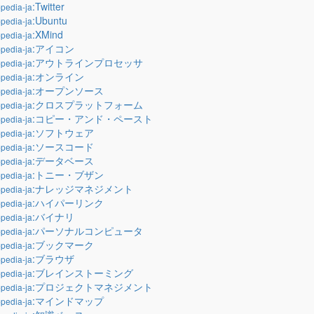
:Twitter
pedia-ja
:Ubuntu
pedia-ja
:XMind
pedia-ja
:アイコン
pedia-ja
:アウトラインプロセッサ
pedia-ja
:オンライン
pedia-ja
:オープンソース
pedia-ja
:クロスプラットフォーム
pedia-ja
:コピー・アンド・ペースト
pedia-ja
:ソフトウェア
pedia-ja
:ソースコード
pedia-ja
:データベース
pedia-ja
:トニー・ブザン
pedia-ja
:ナレッジマネジメント
pedia-ja
:ハイパーリンク
pedia-ja
:バイナリ
pedia-ja
:パーソナルコンピュータ
pedia-ja
:ブックマーク
pedia-ja
:ブラウザ
pedia-ja
:ブレインストーミング
pedia-ja
:プロジェクトマネジメント
pedia-ja
:マインドマップ
pedia-ja