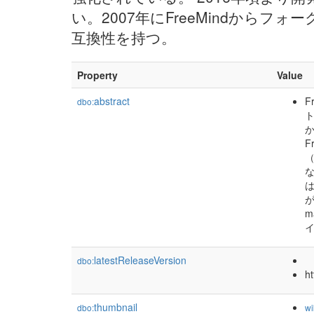
い。2007年にFreeMindからフォー
互換性を持つ。
Property
Value
abstract
dbo:
か
m
latestReleaseVersion
dbo:
ht
thumbnail
dbo:
wi