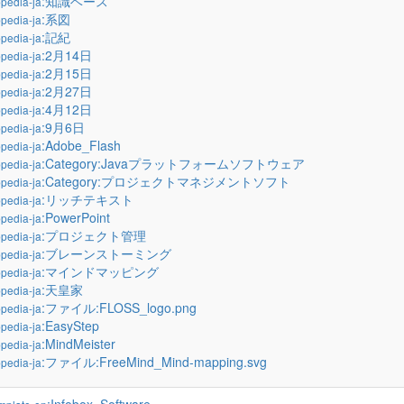
:知識ベース
pedia-ja
:系図
pedia-ja
:記紀
pedia-ja
:2月14日
pedia-ja
:2月15日
pedia-ja
:2月27日
pedia-ja
:4月12日
pedia-ja
:9月6日
pedia-ja
:Adobe_Flash
pedia-ja
:Category:Javaプラットフォームソフトウェア
pedia-ja
:Category:プロジェクトマネジメントソフト
pedia-ja
:リッチテキスト
pedia-ja
:PowerPoint
pedia-ja
:プロジェクト管理
pedia-ja
:ブレーンストーミング
pedia-ja
:マインドマッピング
pedia-ja
:天皇家
pedia-ja
:ファイル:FLOSS_logo.png
pedia-ja
:EasyStep
pedia-ja
:MindMeister
pedia-ja
:ファイル:FreeMind_Mind-mapping.svg
pedia-ja