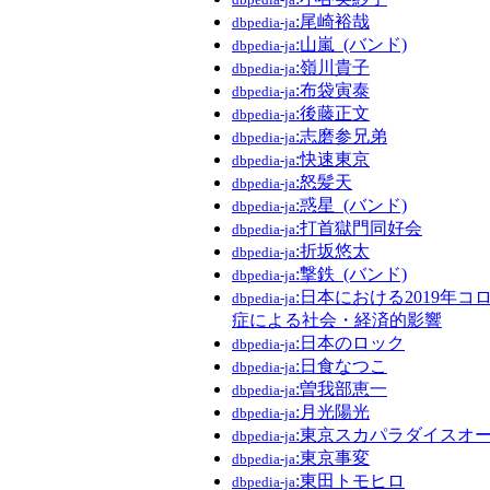
:尾崎裕哉
dbpedia-ja
:山嵐_(バンド)
dbpedia-ja
:嶺川貴子
dbpedia-ja
:布袋寅泰
dbpedia-ja
:後藤正文
dbpedia-ja
:志磨参兄弟
dbpedia-ja
:快速東京
dbpedia-ja
:怒髪天
dbpedia-ja
:惑星_(バンド)
dbpedia-ja
:打首獄門同好会
dbpedia-ja
:折坂悠太
dbpedia-ja
:撃鉄_(バンド)
dbpedia-ja
:日本における2019年
dbpedia-ja
症による社会・経済的影響
:日本のロック
dbpedia-ja
:日食なつこ
dbpedia-ja
:曽我部恵一
dbpedia-ja
:月光陽光
dbpedia-ja
:東京スカパラダイスオ
dbpedia-ja
:東京事変
dbpedia-ja
:東田トモヒロ
dbpedia-ja