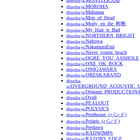
:MONSTER大陸
dbpedia-ja
:MOROHA
dbpedia-ja
:Mabanua
dbpedia-ja
:Mop_of_Head
dbpedia-ja
:Mudy_on_the_昨晩
dbpedia-ja
:My_Hair_is_Bad
dbpedia-ja
:NORTHERN_BRIGHT
dbpedia-ja
:Nabowa
dbpedia-ja
:NakamuraEmi
dbpedia-ja
:Never_young_beach
dbpedia-ja
:OGRE_YOU_ASSHOLE
dbpedia-ja
:ONE_OK_ROCK
dbpedia-ja
:ONIGAWARA
dbpedia-ja
:ORESKABAND
dbpedia-ja
dbpedia-
:OVERGROUND_ACOUSTIC
ja
:Origami_PRODUCTION
dbpedia-ja
:Ovall
dbpedia-ja
:PEALOUT
dbpedia-ja
:POLYSICS
dbpedia-ja
:Penthouse_(バンド)
dbpedia-ja
:Polaris_(バンド)
dbpedia-ja
:Predawn
dbpedia-ja
:RADWIMPS
dbpedia-ja
:RAZORS_EDGE
dbpedia-ja