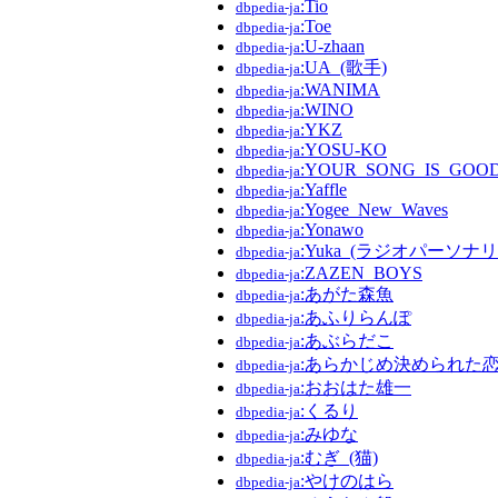
:Tio
dbpedia-ja
:Toe
dbpedia-ja
:U-zhaan
dbpedia-ja
:UA_(歌手)
dbpedia-ja
:WANIMA
dbpedia-ja
:WINO
dbpedia-ja
:YKZ
dbpedia-ja
:YOSU-KO
dbpedia-ja
:YOUR_SONG_IS_GOO
dbpedia-ja
:Yaffle
dbpedia-ja
:Yogee_New_Waves
dbpedia-ja
:Yonawo
dbpedia-ja
:Yuka_(ラジオパーソナ
dbpedia-ja
:ZAZEN_BOYS
dbpedia-ja
:あがた森魚
dbpedia-ja
:あふりらんぽ
dbpedia-ja
:あぶらだこ
dbpedia-ja
:あらかじめ決められた
dbpedia-ja
:おおはた雄一
dbpedia-ja
:くるり
dbpedia-ja
:みゆな
dbpedia-ja
:むぎ_(猫)
dbpedia-ja
:やけのはら
dbpedia-ja