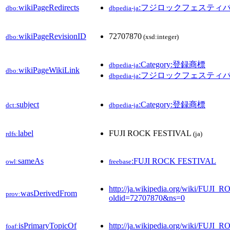
wikiPageRedirects
:フジロックフェスティ
dbo:
dbpedia-ja
wikiPageRevisionID
72707870
dbo:
(xsd:integer)
:Category:登録商標
dbpedia-ja
wikiPageWikiLink
dbo:
:フジロックフェスティ
dbpedia-ja
subject
:Category:登録商標
dct:
dbpedia-ja
label
FUJI ROCK FESTIVAL
rdfs:
(ja)
sameAs
:FUJI ROCK FESTIVAL
owl:
freebase
http://ja.wikipedia.org/wiki/FUJ
wasDerivedFrom
prov:
oldid=72707870&ns=0
isPrimaryTopicOf
http://ja.wikipedia.org/wiki/FUJ
foaf: