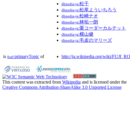
:松千
dbpedia-ja
:松尾よういちろう
dbpedia-ja
:松崎ナオ
dbpedia-ja
:林拓一朗
dbpedia-ja
:栗コーダーカルテット
dbpedia-ja
:横山健
dbpedia-ja
:毛皮のマリーズ
dbpedia-ja
is
primaryTopic
of
http://ja.wikipedia.org/wiki/FUJ
foaf:
This content was extracted from
Wikipedia
and is licensed under the
Creative Commons Attribution-ShareAlike 3.0 Unported License