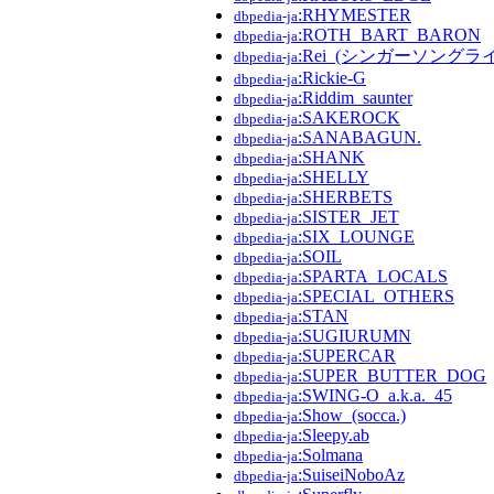
:RHYMESTER
dbpedia-ja
:ROTH_BART_BARON
dbpedia-ja
:Rei_(シンガーソングラ
dbpedia-ja
:Rickie-G
dbpedia-ja
:Riddim_saunter
dbpedia-ja
:SAKEROCK
dbpedia-ja
:SANABAGUN.
dbpedia-ja
:SHANK
dbpedia-ja
:SHELLY
dbpedia-ja
:SHERBETS
dbpedia-ja
:SISTER_JET
dbpedia-ja
:SIX_LOUNGE
dbpedia-ja
:SOIL
dbpedia-ja
:SPARTA_LOCALS
dbpedia-ja
:SPECIAL_OTHERS
dbpedia-ja
:STAN
dbpedia-ja
:SUGIURUMN
dbpedia-ja
:SUPERCAR
dbpedia-ja
:SUPER_BUTTER_DOG
dbpedia-ja
:SWING-O_a.k.a._45
dbpedia-ja
:Show_(socca.)
dbpedia-ja
:Sleepy.ab
dbpedia-ja
:Solmana
dbpedia-ja
:SuiseiNoboAz
dbpedia-ja