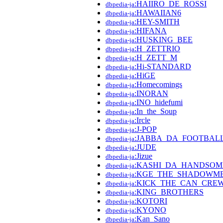
:HAIIRO_DE_ROSSI
dbpedia-ja
:HAWAIIAN6
dbpedia-ja
:HEY-SMITH
dbpedia-ja
:HIFANA
dbpedia-ja
:HUSKING_BEE
dbpedia-ja
:H_ZETTRIO
dbpedia-ja
:H_ZETT_M
dbpedia-ja
:Hi-STANDARD
dbpedia-ja
:HiGE
dbpedia-ja
:Homecomings
dbpedia-ja
:INORAN
dbpedia-ja
:INO_hidefumi
dbpedia-ja
:In_the_Soup
dbpedia-ja
:Ircle
dbpedia-ja
:J-POP
dbpedia-ja
:JABBA_DA_FOOTBAL
dbpedia-ja
:JUDE
dbpedia-ja
:Jizue
dbpedia-ja
:KASHI_DA_HANDSOM
dbpedia-ja
:KGE_THE_SHADOWM
dbpedia-ja
:KICK_THE_CAN_CRE
dbpedia-ja
:KING_BROTHERS
dbpedia-ja
:KOTORI
dbpedia-ja
:KYONO
dbpedia-ja
:Kan_Sano
dbpedia-ja