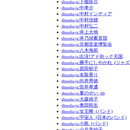
:下畑良介
dbpedia-ja
:中孝介
dbpedia-ja
:中村インディア
dbpedia-ja
:中村佳穂
dbpedia-ja
:中村弘二
dbpedia-ja
:井上大地
dbpedia-ja
:井乃頭蓄音団
dbpedia-ja
:京都音楽博覧会
dbpedia-ja
:八木海莉
dbpedia-ja
:出没!アド街ック天国
dbpedia-ja
:勝手にしやがれ_(ジャズ
dbpedia-ja
:原田郁子
dbpedia-ja
:名取香り
dbpedia-ja
:向井秀徳
dbpedia-ja
:告井孝通
dbpedia-ja
:夏のせい_ep
dbpedia-ja
:大森靖子
dbpedia-ja
:奥田民生
dbpedia-ja
:女王蜂_(バンド)
dbpedia-ja
:宇宙人_(日本のバンド)
dbpedia-ja
:小島_(バンド)
dbpedia-ja
:小谷美紗子
dbpedia-ja