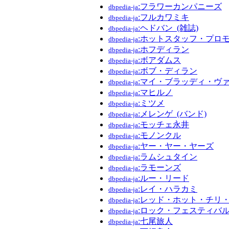
:フラワーカンパニーズ
dbpedia-ja
:フルカワミキ
dbpedia-ja
:ヘドバン_(雑誌)
dbpedia-ja
:ホットスタッフ・プロ
dbpedia-ja
:ホフディラン
dbpedia-ja
:ボアダムス
dbpedia-ja
:ボブ・ディラン
dbpedia-ja
:マイ・ブラッディ・ヴ
dbpedia-ja
:マヒルノ
dbpedia-ja
:ミツメ
dbpedia-ja
:メレンゲ_(バンド)
dbpedia-ja
:モッチェ永井
dbpedia-ja
:モノンクル
dbpedia-ja
:ヤー・ヤー・ヤーズ
dbpedia-ja
:ラムシュタイン
dbpedia-ja
:ラモーンズ
dbpedia-ja
:ルー・リード
dbpedia-ja
:レイ・ハラカミ
dbpedia-ja
:レッド・ホット・チリ
dbpedia-ja
:ロック・フェスティバ
dbpedia-ja
:七尾旅人
dbpedia-ja