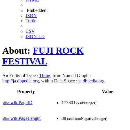
Embedded:
JSON
Turtle
CSV
JSON-LD
About:
FUJI ROCK
FESTIVAL
An Entity of Type :
Thing
, from Named Graph :
http://ja.dbpedia.org
, within Data Space :
ja.dbpedia.org
Property
Value
wikiPageID
177801
dbo:
(xsd:integer)
wikiPageLength
38
dbo:
(xsd:nonNegativeInteger)