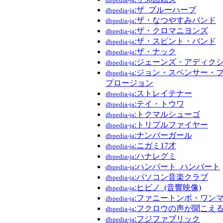
:ザ_ブルーハーブ
dbpedia-ja
:ザ・なつやすみバンド
dbpedia-ja
:ザ・クロマニヨンズ
dbpedia-ja
:ザ・スピント・バンド
dbpedia-ja
:ザ・ナック
dbpedia-ja
:ジェーンズ・アディク
dbpedia-ja
:ジョン・スペンサー・
dbpedia-ja
プロージョン
:ストレイテナー
dbpedia-ja
:テイ・トウワ
dbpedia-ja
:トクマルシューゴ
dbpedia-ja
:トリプルファイヤー
dbpedia-ja
:ナンバーガール
dbpedia-ja
:ニガミ17才
dbpedia-ja
:ハナレグミ
dbpedia-ja
:ハンバート_ハンバート
dbpedia-ja
:パソコン音楽クラブ
dbpedia-ja
:ヒビノ_(音響映像)
dbpedia-ja
:ファニートンボ・ワン
dbpedia-ja
:フクロウの声が聞こえ
dbpedia-ja
:フジファブリック
dbpedia-ja