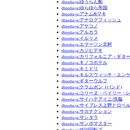
:ゆうらん船
dbpedia-ja
:ゆらゆら帝国
dbpedia-ja
:アナム&マキ
dbpedia-ja
:アナログフィッシュ
dbpedia-ja
:アヤコノ
dbpedia-ja
:アルカラ
dbpedia-ja
:イルリメ
dbpedia-ja
:エマーソン北村
dbpedia-ja
:カジヒデキ
dbpedia-ja
:カリフォルニア・ギタ
dbpedia-ja
:キノコホテル
dbpedia-ja
:キミドリ
dbpedia-ja
:キルスウィッチ・エン
dbpedia-ja
:ギターウルフ
dbpedia-ja
:クラムボン_(バンド)
dbpedia-ja
:コリーヌ・ベイリー・
dbpedia-ja
:サイハテアイニ/洗脳
dbpedia-ja
:サイプレス上野とロベ
dbpedia-ja
:サカナクション
dbpedia-ja
:サンタラ
dbpedia-ja
:サンボマスター
dbpedia-ja
:ザ50回転ズ
dbpedia-ja