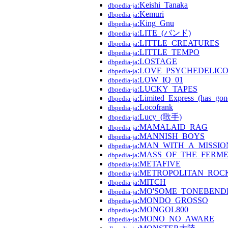
:Keishi_Tanaka
dbpedia-ja
:Kemuri
dbpedia-ja
:King_Gnu
dbpedia-ja
:LITE_(バンド)
dbpedia-ja
:LITTLE_CREATURES
dbpedia-ja
:LITTLE_TEMPO
dbpedia-ja
:LOSTAGE
dbpedia-ja
:LOVE_PSYCHEDELIC
dbpedia-ja
:LOW_IQ_01
dbpedia-ja
:LUCKY_TAPES
dbpedia-ja
:Limited_Express_(has_gon
dbpedia-ja
:Locofrank
dbpedia-ja
:Lucy_(歌手)
dbpedia-ja
:MAMALAID_RAG
dbpedia-ja
:MANNISH_BOYS
dbpedia-ja
:MAN_WITH_A_MISSIO
dbpedia-ja
:MASS_OF_THE_FERM
dbpedia-ja
:METAFIVE
dbpedia-ja
:METROPOLITAN_ROCK
dbpedia-ja
:MITCH
dbpedia-ja
:MO'SOME_TONEBEND
dbpedia-ja
:MONDO_GROSSO
dbpedia-ja
:MONGOL800
dbpedia-ja
:MONO_NO_AWARE
dbpedia-ja