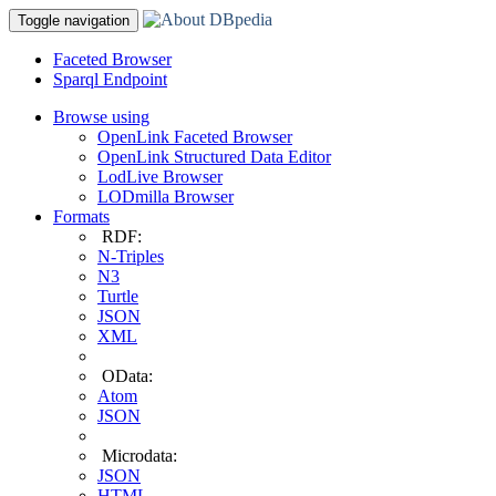
Toggle navigation
Faceted Browser
Sparql Endpoint
Browse using
OpenLink Faceted Browser
OpenLink Structured Data Editor
LodLive Browser
LODmilla Browser
Formats
RDF:
N-Triples
N3
Turtle
JSON
XML
OData:
Atom
JSON
Microdata:
JSON
HTML