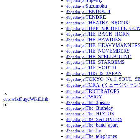
:Superfly
dbpedia-ja
:Suzumoku
dbpedia-ja
:TENDOUJI
dbpedia-ja
:TENDRE
dbpedia-ja
:THEATRE_BROOK
dbpedia-ja
:THEE_MICHELLE_GU
dbpedia-ja
:THE_BACK_HORN
dbpedia-ja
:THE_BAWDIES
dbpedia-ja
:THE_HEAVYMANNER
dbpedia-ja
:THE_NOVEMBERS
dbpedia-ja
:THE_SPELLBOUND
dbpedia-ja
:THE_STARBEMS
dbpedia-ja
:THE_YOUTH
dbpedia-ja
:THIS_IS_JAPAN
dbpedia-ja
:TOKYO_No.1_SOUL_S
dbpedia-ja
:TORA_(ミュージシャン
dbpedia-ja
:TRICERATOPS
dbpedia-ja
is
:TWIGY
dbpedia-ja
wikiPageWikiLink
dbo:
:The_3peace
dbpedia-ja
of
:The_Birthday
dbpedia-ja
:The_HIATUS
dbpedia-ja
:The_SALOVERS
dbpedia-ja
:The_band_apart
dbpedia-ja
:The_fin.
dbpedia-ja
:The_telephones
dbpedia-ja