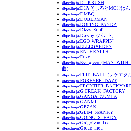
:DJ_KRUSH
dbpedia-ja
:DJみそしるとMCごはん
dbpedia-ja
:DMBQ
dbpedia-ja
:DOBERMAN
dbpedia-ja
:DOPING_PANDA
dbpedia-ja
:Dizzy_Sunfist
dbpedia-ja
:Downy_(バンド)
dbpedia-ja
:EGO-WRAPPIN'
dbpedia-ja
:ELLEGARDEN
dbpedia-ja
:ENTHRALLS
dbpedia-ja
:Envy
dbpedia-ja
:Evergreen_(MAN_WIT
dbpedia-ja
曲)
:FIRE_BALL_(レゲエグ
dbpedia-ja
:FOREVER_DAZE
dbpedia-ja
:FRONTIER_BACKYAR
dbpedia-ja
:G-FREAK_FACTORY
dbpedia-ja
:GANGA_ZUMBA
dbpedia-ja
:GANMI
dbpedia-ja
:GEZAN
dbpedia-ja
:GLIM_SPANKY
dbpedia-ja
:GOING_STEADY
dbpedia-ja
:Go!go!vanillas
dbpedia-ja
:Group_inou
dbpedia-ja