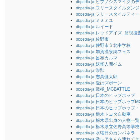
:ヒプノシスマイクの
dbpedia-ja
:フリースタイルダンジ
dbpedia-ja
:フリースタイルティ
dbpedia-ja
:ミミミユ
dbpedia-ja
:ルイード
dbpedia-ja
:レッドアイズ_監視捜
dbpedia-ja
:佐野市
dbpedia-ja
:佐野市立北中学校
dbpedia-ja
:加賀温泉郷フェス
dbpedia-ja
:呂布カルマ
dbpedia-ja
:妖怪人間ベム
dbpedia-ja
:崇勲
dbpedia-ja
:志真健太郎
dbpedia-ja
:愛はズボーン
dbpedia-ja
:戦極_MCBATTLE
dbpedia-ja
:日本のヒップホップ
dbpedia-ja
:日本のヒップホップM
dbpedia-ja
:日本のヒップホップ
dbpedia-ja
:栃木トヨタ自動車
dbpedia-ja
:栃木県出身の人物一覧
dbpedia-ja
:栃木県立佐野高等学
dbpedia-ja
:水曜日のカンパネラ
dbpedia-ja
:激レアさんを連れてき
dbpedia-ja