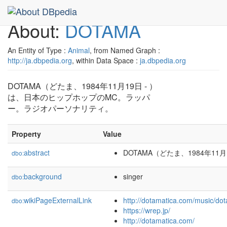
About:
DOTAMA
An Entity of Type :
Animal
, from Named Graph :
http://ja.dbpedia.org
, within Data Space :
ja.dbpedia.org
DOTAMA（どたま、1984年11月19日 - ）
は、日本のヒップホップのMC。ラッパ
ー。ラジオパーソナリティ。
Property
Value
abstract
DOTAMA（どたま、1984年
dbo:
background
singer
dbo:
wikiPageExternalLink
http://dotamatica.com/mus
dbo:
https://wrep.jp/
http://dotamatica.com/