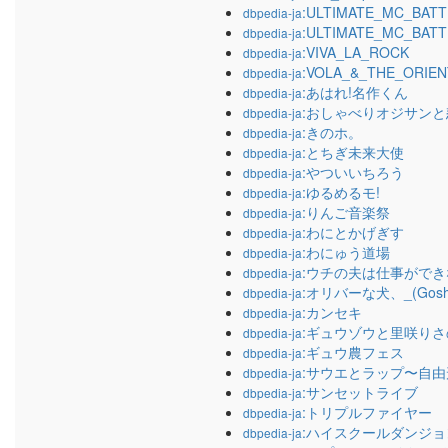
:ULTIMATE_MC_BATT
dbpedia-ja
:ULTIMATE_MC_BAT
dbpedia-ja
:VIVA_LA_ROCK
dbpedia-ja
:VOLA_&_THE_ORIE
dbpedia-ja
:あはれ!名作くん
dbpedia-ja
:おしゃべりオジサン
dbpedia-ja
:きのホ。
dbpedia-ja
:とちぎ未来大使
dbpedia-ja
:やついいちろう
dbpedia-ja
:ゆるめるモ!
dbpedia-ja
:りんご音楽祭
dbpedia-ja
:わにとかげぎす
dbpedia-ja
:わにゅう道場
dbpedia-ja
:ウチの夫は仕事ができ
dbpedia-ja
:オリバーな犬、_(Gos
dbpedia-ja
:カンセキ
dbpedia-ja
:ギュウゾウと里咲りさ
dbpedia-ja
:ギュウ農フェス
dbpedia-ja
:サウエとラップ〜自由
dbpedia-ja
:サンセットライブ
dbpedia-ja
:トリプルファイヤー
dbpedia-ja
:ハイスクールダンジョ
dbpedia-ja