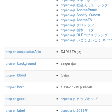
:社会人ミュージック
dbpedia-ja
:AbemaPrime
dbpedia-ja
:Spotify_O-nest
dbpedia-ja
:AbemaTV
dbpedia-ja
:クロレッツ
dbpedia-ja
:栃木トヨタ
dbpedia-ja
:DLEパブリッシング
dbpedia-ja
:いとうせいこう_is_the
dbpedia-ja
associatedActs
DJ YU-TA
prop-en:
(ja)
background
singer
prop-en:
(ja)
blood
O
prop-en:
(ja)
born
1984-11-19
prop-en:
(xsd:date)
genre
:ヒップホップ
prop-en:
dbpedia-ja
label
:2019年
prop-en:
dbpedia-ja