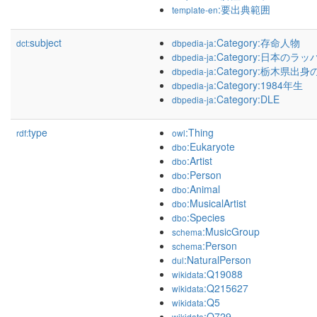
:要出典範囲
template-en
subject
:Category:存命人物
dct:
dbpedia-ja
:Category:日本のラッ
dbpedia-ja
:Category:栃木県出
dbpedia-ja
:Category:1984年生
dbpedia-ja
:Category:DLE
dbpedia-ja
type
:Thing
rdf:
owl
:Eukaryote
dbo
:Artist
dbo
:Person
dbo
:Animal
dbo
:MusicalArtist
dbo
:Species
dbo
:MusicGroup
schema
:Person
schema
:NaturalPerson
dul
:Q19088
wikidata
:Q215627
wikidata
:Q5
wikidata
:Q729
wikidata