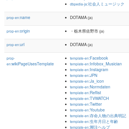
:社会人ミュージック
dbpedia-ja
name
DOTAMA
prop-en:
(ja)
origin
・栃木県佐野市
prop-en:
(ja)
url
DOTAMA
prop-en:
(ja)
:Facebook
prop-
template-en
wikiPageUsesTemplate
:Infobox_Musician
en:
template-en
:Instagram
template-en
:JPN
template-en
:Ja_icon
template-en
:Normdaten
template-en
:Reflist
template-en
:TVWATCH
template-en
:Twitter
template-en
:Youtube
template-en
:存命人物の出典明記
template-en
:生年月日と年齢
template-en
:脚注ヘルプ
template-en