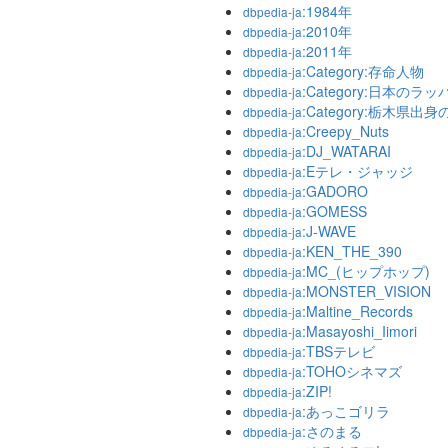
:1984年
dbpedia-ja
:2010年
dbpedia-ja
:2011年
dbpedia-ja
:Category:存命人物
dbpedia-ja
:Category:日本のラッ
dbpedia-ja
:Category:栃木県出
dbpedia-ja
:Creepy_Nuts
dbpedia-ja
:DJ_WATARAI
dbpedia-ja
:Eテレ・ジャッジ
dbpedia-ja
:GADORO
dbpedia-ja
:GOMESS
dbpedia-ja
:J-WAVE
dbpedia-ja
:KEN_THE_390
dbpedia-ja
:MC_(ヒップホップ)
dbpedia-ja
:MONSTER_VISION
dbpedia-ja
:Maltine_Records
dbpedia-ja
:Masayoshi_Iimori
dbpedia-ja
:TBSテレビ
dbpedia-ja
:TOHOシネマズ
dbpedia-ja
:ZIP!
dbpedia-ja
:あっこゴリラ
dbpedia-ja
:さのまる
dbpedia-ja