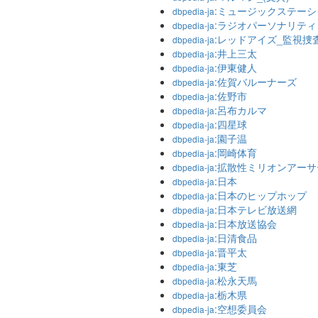
:ミュージックステーシ
dbpedia-ja
:ラジオパーソナリティ
dbpedia-ja
:レッドアイズ_監視捜
dbpedia-ja
:井上三太
dbpedia-ja
:伊東健人
dbpedia-ja
:佐賀バルーナーズ
dbpedia-ja
:佐野市
dbpedia-ja
:呂布カルマ
dbpedia-ja
:四星球
dbpedia-ja
:園子温
dbpedia-ja
:岡崎体育
dbpedia-ja
:拡散性ミリオンアーサ
dbpedia-ja
:日本
dbpedia-ja
:日本のヒップホップ
dbpedia-ja
:日本テレビ放送網
dbpedia-ja
:日本放送協会
dbpedia-ja
:日清食品
dbpedia-ja
:晋平太
dbpedia-ja
:東芝
dbpedia-ja
:松永天馬
dbpedia-ja
:栃木県
dbpedia-ja
:空想委員会
dbpedia-ja