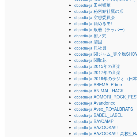
:田村響華
dbpedia-ja
:秘密結社鷹の爪
dbpedia-ja
:空想委員会
dbpedia-ja
:箱めるモ!
dbpedia-ja
:般若_(ラッパー)
dbpedia-ja
:術ノ穴
dbpedia-ja
:裂固
dbpedia-ja
:貝社員
dbpedia-ja
:関ジャム_完全燃SHO
dbpedia-ja
:関取花
dbpedia-ja
:2015年の音楽
dbpedia-ja
:2017年の音楽
dbpedia-ja
:2019年のラジオ_(日本
dbpedia-ja
:ABEMA_Prime
dbpedia-ja
:ANIMAL_HACK
dbpedia-ja
:AOMORI_ROCK_FES
dbpedia-ja
:Avandoned
dbpedia-ja
:Avex_ROYALBRATS
dbpedia-ja
:BABEL_LABEL
dbpedia-ja
:BAYCAMP
dbpedia-ja
:BAZOOKA!!!
dbpedia-ja
:BAZOOKA!!!_高校生
dbpedia-ja