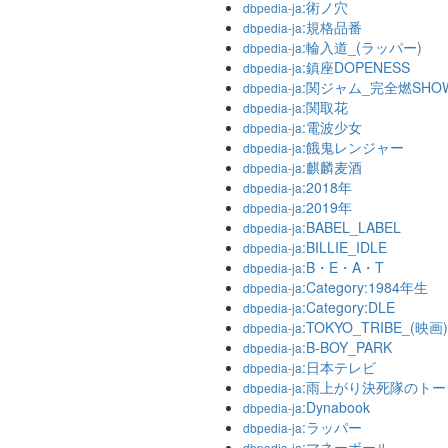
:術ノ穴
dbpedia-ja
:規格品番
dbpedia-ja
:輪入道_(ラッパー)
dbpedia-ja
:鎮座DOPENESS
dbpedia-ja
:関ジャム_完全燃SHO
dbpedia-ja
:関取花
dbpedia-ja
:電波少女
dbpedia-ja
:餓鬼レンジャー
dbpedia-ja
:麒麟麦酒
dbpedia-ja
:2018年
dbpedia-ja
:2019年
dbpedia-ja
:BABEL_LABEL
dbpedia-ja
:BILLIE_IDLE
dbpedia-ja
:B・E・A・T
dbpedia-ja
:Category:1984年生
dbpedia-ja
:Category:DLE
dbpedia-ja
:TOKYO_TRIBE_(映画)
dbpedia-ja
:B-BOY_PARK
dbpedia-ja
:日本テレビ
dbpedia-ja
:雨上がり決死隊のトー
dbpedia-ja
:Dynabook
dbpedia-ja
:ラッパー
dbpedia-ja
:マネーボール
dbpedia-ja