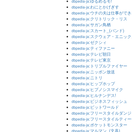
:ゆるめるモ!
dbpedia-ja
:わにとかげぎす
dbpedia-ja
:ウチの夫は仕事ができ
dbpedia-ja
:クリトリック・リス
dbpedia-ja
:サガン鳥栖
dbpedia-ja
:スカート_(バンド)
dbpedia-ja
:スクウェア・エニック
dbpedia-ja
:ゼクシィ
dbpedia-ja
:ティファニー
dbpedia-ja
:テレビ朝日
dbpedia-ja
:テレビ東京
dbpedia-ja
:トリプルファイヤー
dbpedia-ja
:ニッポン放送
dbpedia-ja
:ニトリ
dbpedia-ja
:ヒップホップ
dbpedia-ja
:ヒプノシスマイク
dbpedia-ja
:ヒルナンデス!
dbpedia-ja
:ビジネスフィッシュ
dbpedia-ja
:ビットワールド
dbpedia-ja
:フリースタイルダンジ
dbpedia-ja
:フリースタイルティ
dbpedia-ja
:ポケットモンスター
dbpedia-ja
:マルマン_(文具)
dbpedia-ja