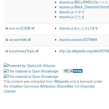
:BELLRING少女ハート
dbpedia-ja
:Black_Diamond-from2
dbpedia-ja
:ドタマ
dbpedia-ja
:どたま
dbpedia-ja
is
出演者
of
:わにとかげぎす
prop-en:
dbpedia-ja
is
sameAs
of
:DOTAMA
owl:
dbpedia-wikidata
is
primaryTopic
of
http://ja.wikipedia.org/wiki/DOT
foaf:
This content was extracted from
Wikipedia
and is licensed under
the
Creative Commons Attribution-ShareAlike 3.0 Unported
License