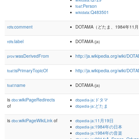
:Person
foaf
:Q483501
wikidata
comment
DOTAMA（どたま、1984年
rdfs:
label
DOTAMA
rdfs:
(ja)
wasDerivedFrom
http://ja.wikipedia.org/wiki/D
prov:
isPrimaryTopicOf
http://ja.wikipedia.org/wiki/DOT
foaf:
name
DOTAMA
foaf:
(ja)
is
wikiPageRedirects
:ドタマ
dbo:
dbpedia-ja
of
:どたま
dbpedia-ja
is
wikiPageWikiLink
of
:11月19日
dbo:
dbpedia-ja
:1984年の日本
dbpedia-ja
:1984年の音楽
dbpedia-ja