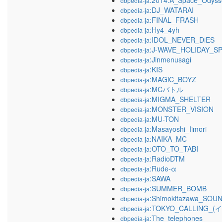
:2014:A_Space_O
dbpedia-ja
:DJ_WATARAI
dbpedia-ja
:FINAL_FRASH
dbpedia-ja
:Hy4_4yh
dbpedia-ja
:IDOL_NEVER_DiES
dbpedia-ja
:J-WAVE_HOLIDAY_S
dbpedia-ja
:Jinmenusagi
dbpedia-ja
:KIS
dbpedia-ja
:MAGiC_BOYZ
dbpedia-ja
:MCバトル
dbpedia-ja
:MIGMA_SHELTER
dbpedia-ja
:MONSTER_VISION
dbpedia-ja
:MU-TON
dbpedia-ja
:Masayoshi_Iimori
dbpedia-ja
:NAIKA_MC
dbpedia-ja
:OTO_TO_TABI
dbpedia-ja
:RadioDTM
dbpedia-ja
:Rude-α
dbpedia-ja
:SAWA
dbpedia-ja
:SUMMER_BOMB
dbpedia-ja
:Shimokitazawa_SOU
dbpedia-ja
:TOKYO_CALLING_
dbpedia-ja
:The_telephones
dbpedia-ja