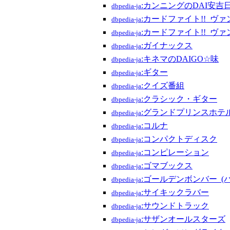
:カンニングのDAI安吉日
dbpedia-ja
:カードファイト!!_ヴ
dbpedia-ja
:カードファイト!!_ヴァ
dbpedia-ja
:ガイナックス
dbpedia-ja
:キネマのDAIGO☆味
dbpedia-ja
:ギター
dbpedia-ja
:クイズ番組
dbpedia-ja
:クラシック・ギター
dbpedia-ja
:グランドプリンスホテ
dbpedia-ja
:コルナ
dbpedia-ja
:コンパクトディスク
dbpedia-ja
:コンピレーション
dbpedia-ja
:ゴマブックス
dbpedia-ja
:ゴールデンボンバー_(
dbpedia-ja
:サイキックラバー
dbpedia-ja
:サウンドトラック
dbpedia-ja
:サザンオールスターズ
dbpedia-ja