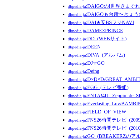
:DAIGOの!世界きま
dbpedia-ja
:DAIGOも台所〜きょ
dbpedia-ja
:DAI★安BSフジNAVI
dbpedia-ja
:DAME×PRINCE
dbpedia-ja
:DD_(WEBサイト)
dbpedia-ja
:DEEN
dbpedia-ja
:DIVA_(アルバム)
dbpedia-ja
:DJ☆GO
dbpedia-ja
:Deing
dbpedia-ja
:D×D×D/GREAT_AMBITIO
dbpedia-ja
:EGG_(テレビ番組)
dbpedia-ja
:ENTA!4U._Zeppin_de
dbpedia-ja
:Everlasting_Luv/
dbpedia-ja
:FIELD_OF_VIEW
dbpedia-ja
:FNS26時間テレビ_(200
dbpedia-ja
:FNS26時間テレビ_(201
dbpedia-ja
:GO_(BREAKERZのア
dbpedia-ja