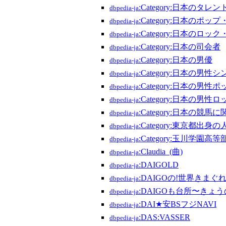
:Category:日本のタレン
dbpedia-ja
:Category:日本のポ
dbpedia-ja
:Category:日本のロ
dbpedia-ja
:Category:日本の司会者
dbpedia-ja
:Category:日本の男優
dbpedia-ja
:Category:日本の
dbpedia-ja
:Category:日本の男性
dbpedia-ja
:Category:日本の男性
dbpedia-ja
:Category:日本の競馬
dbpedia-ja
:Category:東京都出身の
dbpedia-ja
:Category:玉川学園
dbpedia-ja
:Claudia_(曲)
dbpedia-ja
:DAIGOLD
dbpedia-ja
:DAIGOの!世界きま
dbpedia-ja
:DAIGOも台所〜きょ
dbpedia-ja
:DAI★安BSフジNAVI
dbpedia-ja
:DAS:VASSER
dbpedia-ja