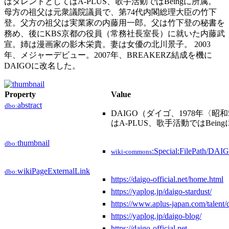
はタレントとしてはA-PLUS、歌手活動ではBeingに所属。
母方の祖父は元衆議院議員で、第74代内閣総理大臣の竹下
登。父方の祖父は実業家の内藤用一郎。父は竹下登の秘書を
務め、後にKBS京都の役員（常務社長室長）に就いた内藤武
宣。姉は漫画家の影木栄貴。妻は女優の北川景子。 2003
年、メジャーデビュー。2007年、BREAKERZ結成を機に
DAIGOに改名した。
Property
Value
abstract
dbo:
DAIGO（ダイゴ、1978年〈
はA-PLUS、歌手活動ではB
thumbnail
dbo:
:Special:FilePath/DAI
wiki-commons
wikiPageExternalLink
dbo:
https://daigo-official.net/home.html
https://yaplog.jp/daigo-stardust/
https://www.aplus-japan.
https://yaplog.jp/daigo-blog/
https://daigo-official.net