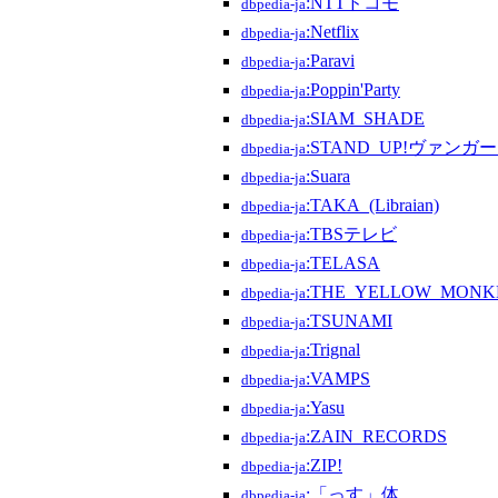
:NTTドコモ
dbpedia-ja
:Netflix
dbpedia-ja
:Paravi
dbpedia-ja
:Poppin'Party
dbpedia-ja
:SIAM_SHADE
dbpedia-ja
:STAND_UP!ヴァンガ
dbpedia-ja
:Suara
dbpedia-ja
:TAKA_(Libraian)
dbpedia-ja
:TBSテレビ
dbpedia-ja
:TELASA
dbpedia-ja
:THE_YELLOW_MONK
dbpedia-ja
:TSUNAMI
dbpedia-ja
:Trignal
dbpedia-ja
:VAMPS
dbpedia-ja
:Yasu
dbpedia-ja
:ZAIN_RECORDS
dbpedia-ja
:ZIP!
dbpedia-ja
:「っす」体
dbpedia-ja