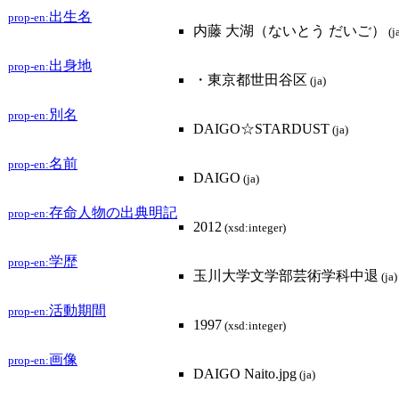
出生名
prop-en:
内藤 大湖（ないとう だいご）
(j
出身地
prop-en:
・東京都世田谷区
(ja)
別名
prop-en:
DAIGO☆STARDUST
(ja)
名前
prop-en:
DAIGO
(ja)
存命人物の出典明記
prop-en:
2012
(xsd:integer)
学歴
prop-en:
玉川大学文学部芸術学科中退
(ja)
活動期間
prop-en:
1997
(xsd:integer)
画像
prop-en:
DAIGO Naito.jpg
(ja)