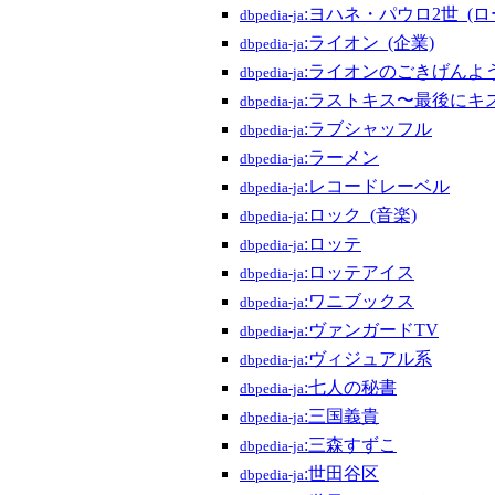
:ヨハネ・パウロ2世_(ロ
dbpedia-ja
:ライオン_(企業)
dbpedia-ja
:ライオンのごきげんよ
dbpedia-ja
:ラストキス〜最後にキ
dbpedia-ja
:ラブシャッフル
dbpedia-ja
:ラーメン
dbpedia-ja
:レコードレーベル
dbpedia-ja
:ロック_(音楽)
dbpedia-ja
:ロッテ
dbpedia-ja
:ロッテアイス
dbpedia-ja
:ワニブックス
dbpedia-ja
:ヴァンガードTV
dbpedia-ja
:ヴィジュアル系
dbpedia-ja
:七人の秘書
dbpedia-ja
:三国義貴
dbpedia-ja
:三森すずこ
dbpedia-ja
:世田谷区
dbpedia-ja