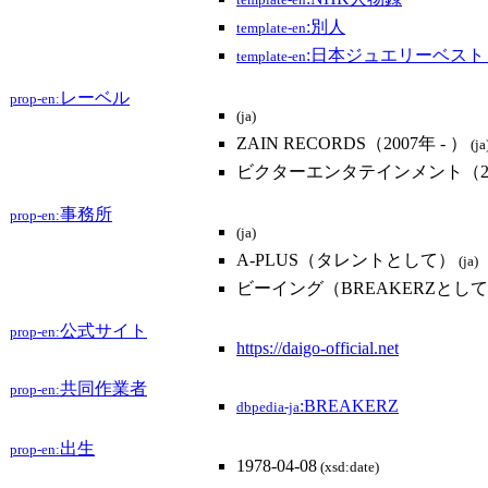
template-en
:別人
template-en
:日本ジュエリーベス
template-en
レーベル
prop-en:
(ja)
ZAIN RECORDS（2007年 - ）
(ja
ビクターエンタテインメント（2003
事務所
prop-en:
(ja)
A-PLUS（タレントとして）
(ja)
ビーイング（BREAKERZとし
公式サイト
prop-en:
https://daigo-official.net
共同作業者
prop-en:
:BREAKERZ
dbpedia-ja
出生
prop-en:
1978-04-08
(xsd:date)