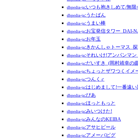
:いつも抱きしめて/無限∞
dbpedia-ja
:うたばん
dbpedia-ja
:うまい棒
dbpedia-ja
:お宝発信タワー_DAI-N
dbpedia-ja
:お年玉
dbpedia-ja
:きかんしゃトーマス_
dbpedia-ja
:それいけ!アンパンマ
dbpedia-ja
:だいすき_(岡村靖幸の曲
dbpedia-ja
:ちょっとザワつくイメ
dbpedia-ja
:つんく♂
dbpedia-ja
:はじめまして!一番遠
dbpedia-ja
:ぴあ
dbpedia-ja
:ほっともっと
dbpedia-ja
:みいつけた!
dbpedia-ja
:みんなのKEIBA
dbpedia-ja
:アサヒビール
dbpedia-ja
:アメーバピグ
dbpedia-ja