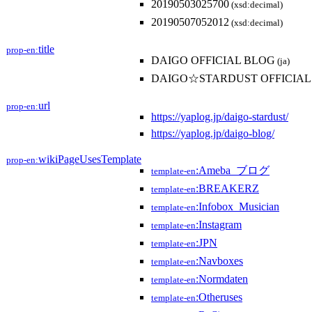
20190503025700
(xsd:decimal)
20190507052012
(xsd:decimal)
title
prop-en:
DAIGO OFFICIAL BLOG
(ja)
DAIGO☆STARDUST OFFICIAL
url
prop-en:
https://yaplog.jp/daigo-stardust/
https://yaplog.jp/daigo-blog/
wikiPageUsesTemplate
prop-en:
:Ameba_ブログ
template-en
:BREAKERZ
template-en
:Infobox_Musician
template-en
:Instagram
template-en
:JPN
template-en
:Navboxes
template-en
:Normdaten
template-en
:Otheruses
template-en