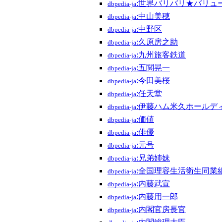
:世界バリバリ★バリュ
dbpedia-ja
:中山美穂
dbpedia-ja
:中野区
dbpedia-ja
:久原房之助
dbpedia-ja
:九州旅客鉄道
dbpedia-ja
:五関晃一
dbpedia-ja
:今田美桜
dbpedia-ja
:任天堂
dbpedia-ja
:伊藤ハム米久ホールデ
dbpedia-ja
:価値
dbpedia-ja
:俳優
dbpedia-ja
:元号
dbpedia-ja
:兄弟姉妹
dbpedia-ja
:全国理容生活衛生同業
dbpedia-ja
:内藤武宣
dbpedia-ja
:内藤用一郎
dbpedia-ja
:内閣官房長官
dbpedia-ja