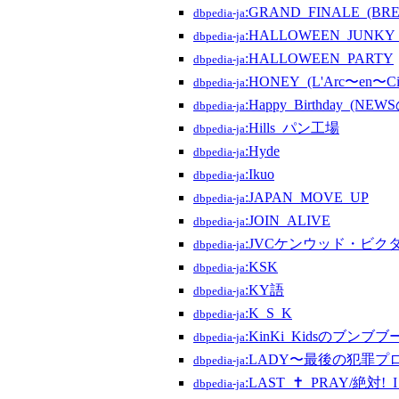
:GRAND_FINALE_(B
dbpedia-ja
:HALLOWEEN_JUNKY
dbpedia-ja
:HALLOWEEN_PARTY
dbpedia-ja
:HONEY_(L'Arc〜en〜C
dbpedia-ja
:Happy_Birthday_(NEW
dbpedia-ja
:Hills_パン工場
dbpedia-ja
:Hyde
dbpedia-ja
:Ikuo
dbpedia-ja
:JAPAN_MOVE_UP
dbpedia-ja
:JOIN_ALIVE
dbpedia-ja
:JVCケンウッド・ビ
dbpedia-ja
:KSK
dbpedia-ja
:KY語
dbpedia-ja
:K_S_K
dbpedia-ja
:KinKi_Kidsのブンブブ
dbpedia-ja
:LADY〜最後の犯罪プ
dbpedia-ja
:LAST_✝_PRAY/絶対!_
dbpedia-ja