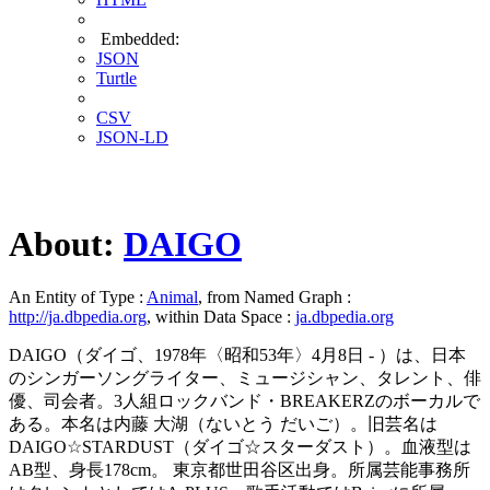
Embedded:
JSON
Turtle
CSV
JSON-LD
About:
DAIGO
An Entity of Type :
Animal
, from Named Graph :
http://ja.dbpedia.org
, within Data Space :
ja.dbpedia.org
DAIGO（ダイゴ、1978年〈昭和53年〉4月8日 - ）は、日本
のシンガーソングライター、ミュージシャン、タレント、俳
優、司会者。3人組ロックバンド・BREAKERZのボーカルで
ある。本名は内藤 大湖（ないとう だいご）。旧芸名は
DAIGO☆STARDUST（ダイゴ☆スターダスト）。血液型は
AB型、身長178cm。 東京都世田谷区出身。所属芸能事務所