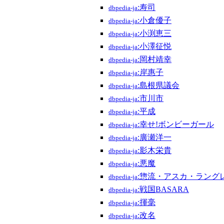
:寿司
dbpedia-ja
:小倉優子
dbpedia-ja
:小渕恵三
dbpedia-ja
:小澤征悦
dbpedia-ja
:岡村靖幸
dbpedia-ja
:岸惠子
dbpedia-ja
:島根県議会
dbpedia-ja
:市川市
dbpedia-ja
:平成
dbpedia-ja
:幸せ!ボンビーガール
dbpedia-ja
:廣瀬洋一
dbpedia-ja
:影木栄貴
dbpedia-ja
:悪魔
dbpedia-ja
:惣流・アスカ・ラング
dbpedia-ja
:戦国BASARA
dbpedia-ja
:揮毫
dbpedia-ja
:改名
dbpedia-ja