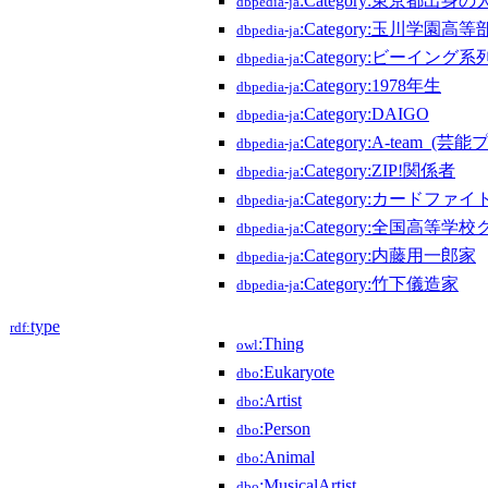
:Category:東京都出身の
dbpedia-ja
:Category:玉川学園
dbpedia-ja
:Category:ビーイング
dbpedia-ja
:Category:1978年生
dbpedia-ja
:Category:DAIGO
dbpedia-ja
:Category:A-team_
dbpedia-ja
:Category:ZIP!関係者
dbpedia-ja
:Category:カードフ
dbpedia-ja
:Category:全国高等
dbpedia-ja
:Category:内藤用一郎家
dbpedia-ja
:Category:竹下儀造家
dbpedia-ja
type
rdf:
:Thing
owl
:Eukaryote
dbo
:Artist
dbo
:Person
dbo
:Animal
dbo
:MusicalArtist
dbo