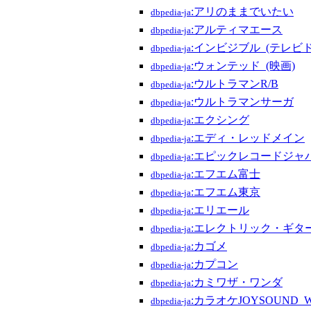
:アリのままでいたい
dbpedia-ja
:アルティマエース
dbpedia-ja
:インビジブル_(テレビ
dbpedia-ja
:ウォンテッド_(映画)
dbpedia-ja
:ウルトラマンR/B
dbpedia-ja
:ウルトラマンサーガ
dbpedia-ja
:エクシング
dbpedia-ja
:エディ・レッドメイン
dbpedia-ja
:エピックレコードジャ
dbpedia-ja
:エフエム富士
dbpedia-ja
:エフエム東京
dbpedia-ja
:エリエール
dbpedia-ja
:エレクトリック・ギタ
dbpedia-ja
:カゴメ
dbpedia-ja
:カプコン
dbpedia-ja
:カミワザ・ワンダ
dbpedia-ja
:カラオケJOYSOUND_W
dbpedia-ja