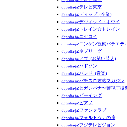
dbpedia-ja
:テレビ東京
dbpedia-ja
:ディップ_(企業)
dbpedia-ja
:デヴィッド・ボウイ
dbpedia-ja
:トレイン☆トレイン
dbpedia-ja
:ニセコイ
dbpedia-ja
:ニンゲン観察バラエテ
dbpedia-ja
:ネプリーグ
dbpedia-ja
:ノブ_(お笑い芸人)
dbpedia-ja
:ハドソン
dbpedia-ja
:バンド_(音楽)
dbpedia-ja
:パチスロ攻略マガジン
dbpedia-ja
:ヒガンバナ〜警視庁捜
dbpedia-ja
:ビーイング
dbpedia-ja
:ピアノ
dbpedia-ja
:ファンクラブ
dbpedia-ja
:フォルトゥナの瞳
dbpedia-ja
:フジテレビジョン
dbpedia-ja