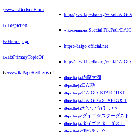
wasDerivedFrom
prov:
http://ja.wikipedia.org/wiki/DAI
depiction
foaf:
:Special:FilePath/DAI
wiki-commons
homepage
foaf:
https://daigo-official.net
isPrimaryTopicOf
foaf:
http://ja.wikipedia.org/wiki/DAIGO
is
wikiPageRedirects
of
dbo:
:内藤大湖
dbpedia-ja
:DAI語
dbpedia-ja
:DAIGO_STARDUST
dbpedia-ja
:DAIGO☆STARDUST
dbpedia-ja
:だいご☆ほしくず
dbpedia-ja
:ダイゴ☆スターダスト
dbpedia-ja
:ダイゴスターダスト
dbpedia-ja
:泡賀剥ヶ介
dbpedia-ja