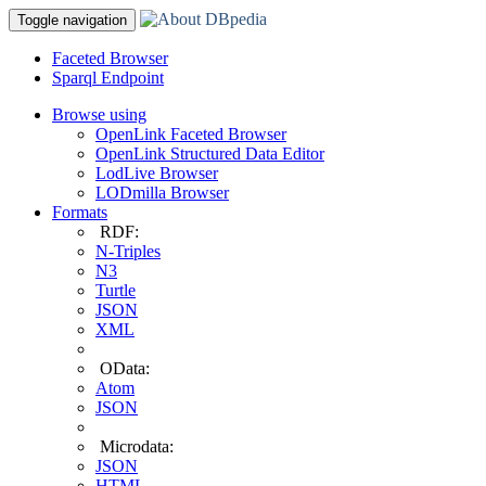
Toggle navigation
Faceted Browser
Sparql Endpoint
Browse using
OpenLink Faceted Browser
OpenLink Structured Data Editor
LodLive Browser
LODmilla Browser
Formats
RDF:
N-Triples
N3
Turtle
JSON
XML
OData:
Atom
JSON
Microdata:
JSON
HTML