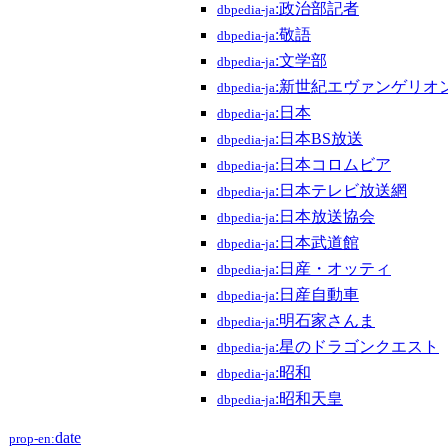
:政治部記者
dbpedia-ja
:敬語
dbpedia-ja
:文学部
dbpedia-ja
:新世紀エヴァンゲリオ
dbpedia-ja
:日本
dbpedia-ja
:日本BS放送
dbpedia-ja
:日本コロムビア
dbpedia-ja
:日本テレビ放送網
dbpedia-ja
:日本放送協会
dbpedia-ja
:日本武道館
dbpedia-ja
:日産・オッティ
dbpedia-ja
:日産自動車
dbpedia-ja
:明石家さんま
dbpedia-ja
:星のドラゴンクエスト
dbpedia-ja
:昭和
dbpedia-ja
:昭和天皇
dbpedia-ja
date
prop-en: