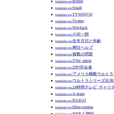
:Reflist
template-en
:Small
template-en
:TVWATCH
template-en
:Twitter
template-en
:Wayback
template-en
:小沢一郎
template-en
:生年月日と年齢
template-en
:脚注ヘルプ
template-en
:複数の問題
template-en
:TVer_talent
template-en
:ZIP!司会者
template-en
:アメリカ横断ウルトラ
template-en
:ウルトラシリーズ出演
template-en
:24時間テレビ_チャ
template-en
:A-team
template-en
:DAIGO
template-en
:Hlist-comma
template-en
:NHK人物録