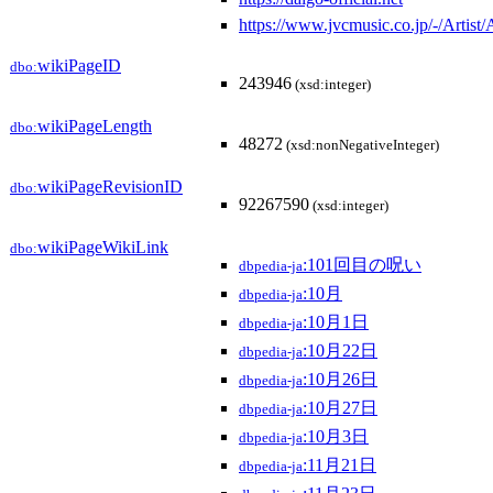
https://www.jvcmusic.co.
wikiPageID
dbo:
243946
(xsd:integer)
wikiPageLength
dbo:
48272
(xsd:nonNegativeInteger)
wikiPageRevisionID
dbo:
92267590
(xsd:integer)
wikiPageWikiLink
dbo:
:101回目の呪い
dbpedia-ja
:10月
dbpedia-ja
:10月1日
dbpedia-ja
:10月22日
dbpedia-ja
:10月26日
dbpedia-ja
:10月27日
dbpedia-ja
:10月3日
dbpedia-ja
:11月21日
dbpedia-ja