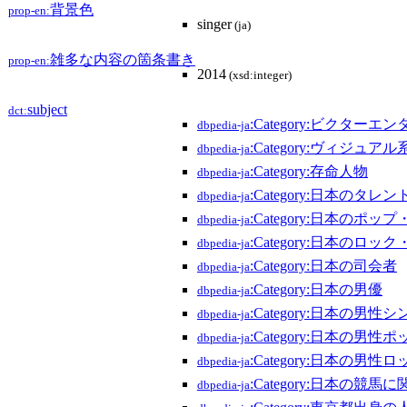
背景色
prop-en:
singer
(ja)
雑多な内容の箇条書き
prop-en:
2014
(xsd:integer)
subject
dct:
:Category:ビクタ
dbpedia-ja
:Category:ヴィジュ
dbpedia-ja
:Category:存命人物
dbpedia-ja
:Category:日本のタレン
dbpedia-ja
:Category:日本のポ
dbpedia-ja
:Category:日本のロ
dbpedia-ja
:Category:日本の司会者
dbpedia-ja
:Category:日本の男優
dbpedia-ja
:Category:日本の
dbpedia-ja
:Category:日本の男性
dbpedia-ja
:Category:日本の男性
dbpedia-ja
:Category:日本の競馬
dbpedia-ja