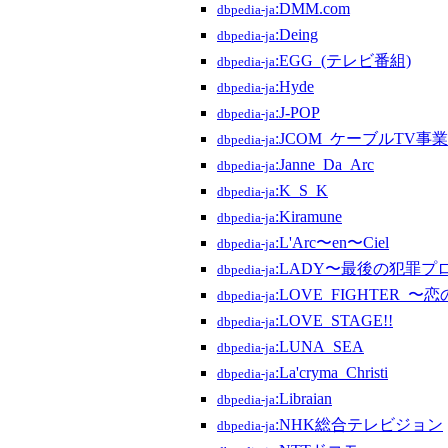
:DMM.com
dbpedia-ja
:Deing
dbpedia-ja
:EGG_(テレビ番組)
dbpedia-ja
:Hyde
dbpedia-ja
:J-POP
dbpedia-ja
:JCOM_ケーブルTV事
dbpedia-ja
:Janne_Da_Arc
dbpedia-ja
:K_S_K
dbpedia-ja
:Kiramune
dbpedia-ja
:L'Arc〜en〜Ciel
dbpedia-ja
:LADY〜最後の犯罪プ
dbpedia-ja
:LOVE_FIGHTER_
dbpedia-ja
:LOVE_STAGE!!
dbpedia-ja
:LUNA_SEA
dbpedia-ja
:La'cryma_Christi
dbpedia-ja
:Libraian
dbpedia-ja
:NHK総合テレビジョン
dbpedia-ja