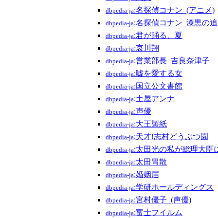
:名探偵コナン_(アニメ)
dbpedia-ja
:名探偵コナン_漆黒の
dbpedia-ja
:君が踊る、夏
dbpedia-ja
:哀川翔
dbpedia-ja
:営業部長_吉良奈津子
dbpedia-ja
:嘘を愛する女
dbpedia-ja
:国立公文書館
dbpedia-ja
:土屋アンナ
dbpedia-ja
:声優
dbpedia-ja
:大王製紙
dbpedia-ja
:天才!志村どうぶつ園
dbpedia-ja
:太田光の私が総理大臣
dbpedia-ja
:太田胃散
dbpedia-ja
:婚姻届
dbpedia-ja
:学研ホールディングス
dbpedia-ja
:宮村優子_(声優)
dbpedia-ja
:富士フイルム
dbpedia-ja