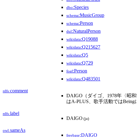
:Species
dbo
:MusicGroup
schema
:Person
schema
:NaturalPerson
dul
:Q19088
wikidata
:Q215627
wikidata
:Q5
wikidata
:Q729
wikidata
:Person
foaf
:Q483501
wikidata
comment
rdfs:
DAIGO（ダイゴ、1978年〈
はA-PLUS、歌手活動ではB
label
rdfs:
DAIGO
(ja)
sameAs
owl:
:DAIGO
freebase