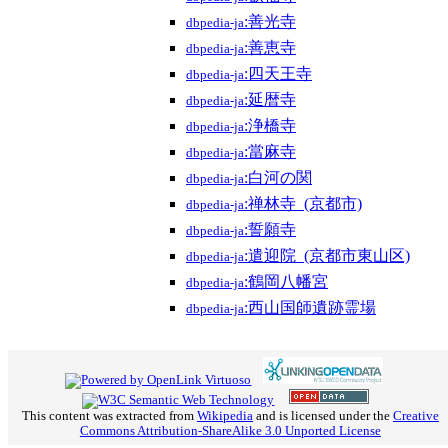
:善光寺
dbpedia-ja
:善恵寺
dbpedia-ja
:四天王寺
dbpedia-ja
:延暦寺
dbpedia-ja
:浄橋寺
dbpedia-ja
:當麻寺
dbpedia-ja
:白河の関
dbpedia-ja
:禅林寺_(京都市)
dbpedia-ja
:誓願寺
dbpedia-ja
:遣迎院_(京都市東山区)
dbpedia-ja
:鶴岡八幡宮
dbpedia-ja
:西山国師遺跡霊場
dbpedia-ja
This content was extracted from
Wikipedia
and is licensed under the
Creative
Commons Attribution-ShareAlike 3.0 Unported License