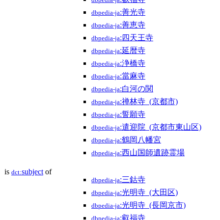
dbpedia-ja
:善光寺
dbpedia-ja
:善恵寺
dbpedia-ja
:四天王寺
dbpedia-ja
:延暦寺
dbpedia-ja
:浄橋寺
dbpedia-ja
:當麻寺
dbpedia-ja
:白河の関
dbpedia-ja
:禅林寺_(京都市)
dbpedia-ja
:誓願寺
dbpedia-ja
:遣迎院_(京都市東山区)
dbpedia-ja
:鶴岡八幡宮
dbpedia-ja
:西山国師遺跡霊場
dbpedia-ja
is
subject
of
dct:
:三鈷寺
dbpedia-ja
:光明寺_(大田区)
dbpedia-ja
:光明寺_(長岡京市)
dbpedia-ja
:叡福寺
dbpedia-ja