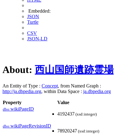
Embedded:
JSON
Turtle
CSV
JSON-LD
About:
西山国師遺跡霊場
An Entity of Type :
Concept
, from Named Graph :
http://ja.dbpedia.org
, within Data Space :
ja.dbpedia.org
Property
Value
wikiPageID
dbo:
4192437
(xsd:integer)
wikiPageRevisionID
dbo:
78920247
(xsd:integer)