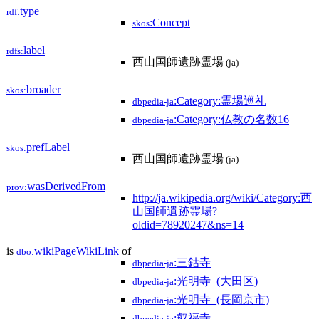
type
rdf:
:Concept
skos
label
rdfs:
西山国師遺跡霊場
(ja)
broader
skos:
:Category:霊場巡礼
dbpedia-ja
:Category:仏教の名数16
dbpedia-ja
prefLabel
skos:
西山国師遺跡霊場
(ja)
wasDerivedFrom
prov:
http://ja.wikipedia.org/wiki/Category:西
山国師遺跡霊場?
oldid=78920247&ns=14
is
wikiPageWikiLink
of
dbo:
:三鈷寺
dbpedia-ja
:光明寺_(大田区)
dbpedia-ja
:光明寺_(長岡京市)
dbpedia-ja
:叡福寺