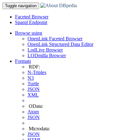
Toggle navigation
Faceted Browser
Sparql Endpoint
Browse using
OpenLink Faceted Browser
OpenLink Structured Data Editor
LodLive Browser
LODmilla Browser
Formats
RDF:
N-Triples
N3
Turtle
JSON
XML
OData:
Atom
JSON
Microdata:
JSON
HTML