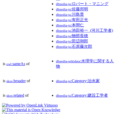
:ロバート・マニング
dbpedia-ja
:佐藤邦明
dbpedia-ja
:川島普
dbpedia-ja
:有田正光
dbpedia-ja
:本間仁
dbpedia-ja
:池田裕一_(河川工学者)
dbpedia-ja
:物部長穂
dbpedia-ja
:田辺朔郎
dbpedia-ja
:石原藤次郎
dbpedia-ja
:水理学に関する人
dbpedia-wikidata
is
sameAs
of
owl:
物
is
broader
of
:Category:治水家
skos:
dbpedia-ja
is
related
of
:Category:建設工学者
skos:
dbpedia-ja