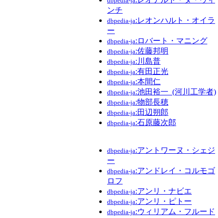
dbpedia-ja
ンチ
:レオンハルト・オイラ
dbpedia-ja
ー
:ロバート・マニング
dbpedia-ja
:佐藤邦明
dbpedia-ja
:川島普
dbpedia-ja
:有田正光
dbpedia-ja
:本間仁
dbpedia-ja
:池田裕一_(河川工学者)
dbpedia-ja
:物部長穂
dbpedia-ja
:田辺朔郎
dbpedia-ja
:石原藤次郎
dbpedia-ja
:アントワーヌ・シェジ
dbpedia-ja
ー
:アンドレイ・コルモゴ
dbpedia-ja
ロフ
:アンリ・ナビエ
dbpedia-ja
:アンリ・ピトー
dbpedia-ja
:ウィリアム・フルード
dbpedia-ja