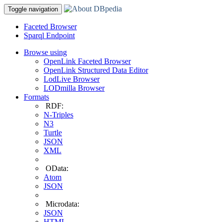
Toggle navigation
Faceted Browser
Sparql Endpoint
Browse using
OpenLink Faceted Browser
OpenLink Structured Data Editor
LodLive Browser
LODmilla Browser
Formats
RDF:
N-Triples
N3
Turtle
JSON
XML
OData:
Atom
JSON
Microdata:
JSON
HTML