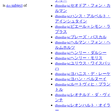
アリー
is
subject
of
:セオドア・フォン・カ
dct:
dbpedia-ja
ルマン
:ハンス・アルベルト・
dbpedia-ja
アインシュタイン
:ピエール＝シモン・ラ
dbpedia-ja
プラス
:ブレーズ・パスカル
dbpedia-ja
:ヘルマン・フォン・ヘ
dbpedia-ja
ルムホルツ
:ヘンリー・ダルシー
dbpedia-ja
:ヘンリー・モリス
dbpedia-ja
:ユリウス・ワイスバッ
dbpedia-ja
ハ
:ヨハニス・デ・レーケ
dbpedia-ja
:ヨハン・ベルヌーイ
dbpedia-ja
:ルートヴィヒ・プラン
dbpedia-ja
トル
:レオナルド・ダ・ヴィ
dbpedia-ja
ンチ
:レオンハルト・オイラ
dbpedia-ja
ー