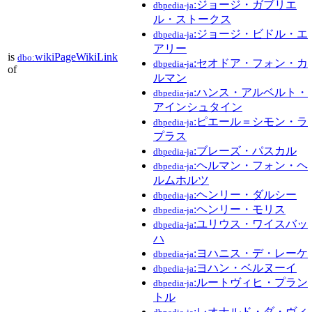
:ジョージ・ガブリエ
dbpedia-ja
ル・ストークス
:ジョージ・ビドル・エ
dbpedia-ja
アリー
is
wikiPageWikiLink
dbo:
:セオドア・フォン・カ
dbpedia-ja
of
ルマン
:ハンス・アルベルト・
dbpedia-ja
アインシュタイン
:ピエール＝シモン・ラ
dbpedia-ja
プラス
:ブレーズ・パスカル
dbpedia-ja
:ヘルマン・フォン・ヘ
dbpedia-ja
ルムホルツ
:ヘンリー・ダルシー
dbpedia-ja
:ヘンリー・モリス
dbpedia-ja
:ユリウス・ワイスバッ
dbpedia-ja
ハ
:ヨハニス・デ・レーケ
dbpedia-ja
:ヨハン・ベルヌーイ
dbpedia-ja
:ルートヴィヒ・プラン
dbpedia-ja
トル
:レオナルド・ダ・ヴィ