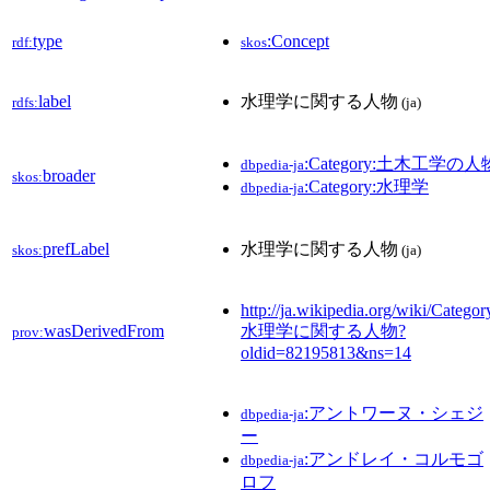
type
:Concept
rdf:
skos
label
水理学に関する人物
rdfs:
(ja)
:Category:土木工学の人
dbpedia-ja
broader
skos:
:Category:水理学
dbpedia-ja
prefLabel
水理学に関する人物
skos:
(ja)
http://ja.wikipedia.org/wiki/Categor
wasDerivedFrom
水理学に関する人物?
prov:
oldid=82195813&ns=14
:アントワーヌ・シェジ
dbpedia-ja
ー
:アンドレイ・コルモゴ
dbpedia-ja
ロフ