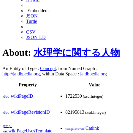
Embedded:
JSON
Turtle
CSV
JSON-LD
About:
水理学に関する人物
An Entity of Type :
Concept
, from Named Graph :
http://ja.dbpedia.org
, within Data Space :
ja.dbpedia.org
Property
Value
wikiPageID
1722530
dbo:
(xsd:integer)
wikiPageRevisionID
82195813
dbo:
(xsd:integer)
prop-
:Catlink
template-en
wikiPageUsesTemplate
en: