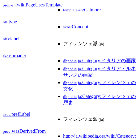
wikiPageUsesTemplate
prop-en:
:Catmore
template-en
type
rdf:
:Concept
skos
label
rdfs:
フィレンツェ派
(ja)
broader
skos:
:Category:イタリアの画家
dbpedia-ja
:Category:イタリア・ルネ
dbpedia-ja
サンスの画家
:Category:フィレンツェの
dbpedia-ja
文化
:Category:フィレンツェの
dbpedia-ja
歴史
prefLabel
skos:
フィレンツェ派
(ja)
wasDerivedFrom
prov:
http://ja.wikipedia.org/wiki/Category: