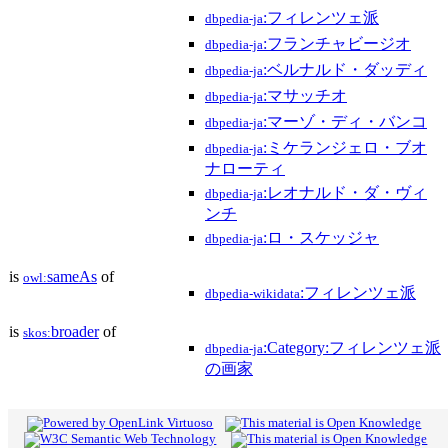
:フィレンツェ派
dbpedia-ja
:フランチャビージオ
dbpedia-ja
:ベルナルド・ダッディ
dbpedia-ja
:マサッチオ
dbpedia-ja
:マーゾ・ディ・バンコ
dbpedia-ja
:ミケランジェロ・ブオ
dbpedia-ja
ナローティ
:レオナルド・ダ・ヴィ
dbpedia-ja
ンチ
:ロ・スケッジャ
dbpedia-ja
is
sameAs
of
owl:
:フィレンツェ派
dbpedia-wikidata
is
broader
of
skos:
:Category:フィレンツェ派
dbpedia-ja
の画家