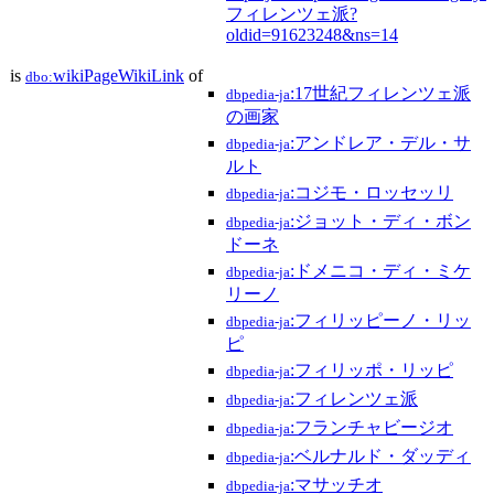
フィレンツェ派?
oldid=91623248&ns=14
is
wikiPageWikiLink
of
dbo:
:17世紀フィレンツェ派
dbpedia-ja
の画家
:アンドレア・デル・サ
dbpedia-ja
ルト
:コジモ・ロッセッリ
dbpedia-ja
:ジョット・ディ・ボン
dbpedia-ja
ドーネ
:ドメニコ・ディ・ミケ
dbpedia-ja
リーノ
:フィリッピーノ・リッ
dbpedia-ja
ピ
:フィリッポ・リッピ
dbpedia-ja
:フィレンツェ派
dbpedia-ja
:フランチャビージオ
dbpedia-ja
:ベルナルド・ダッディ
dbpedia-ja
:マサッチオ
dbpedia-ja