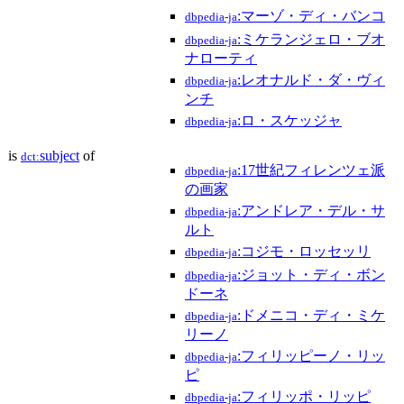
:マーゾ・ディ・バンコ
dbpedia-ja
:ミケランジェロ・ブオ
dbpedia-ja
ナローティ
:レオナルド・ダ・ヴィ
dbpedia-ja
ンチ
:ロ・スケッジャ
dbpedia-ja
is
subject
of
dct:
:17世紀フィレンツェ派
dbpedia-ja
の画家
:アンドレア・デル・サ
dbpedia-ja
ルト
:コジモ・ロッセッリ
dbpedia-ja
:ジョット・ディ・ボン
dbpedia-ja
ドーネ
:ドメニコ・ディ・ミケ
dbpedia-ja
リーノ
:フィリッピーノ・リッ
dbpedia-ja
ピ
:フィリッポ・リッピ
dbpedia-ja