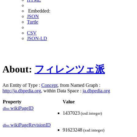
Embedded:
JSON
Turtle
CSV
JSON-LD
About:
フィレンツェ派
An Entity of Type :
Concept
, from Named Graph :
http://ja.dbpedia.org
, within Data Space :
ja.dbpedia.org
Property
Value
wikiPageID
dbo:
1437023
(xsd:integer)
wikiPageRevisionID
dbo:
91623248
(xsd:integer)