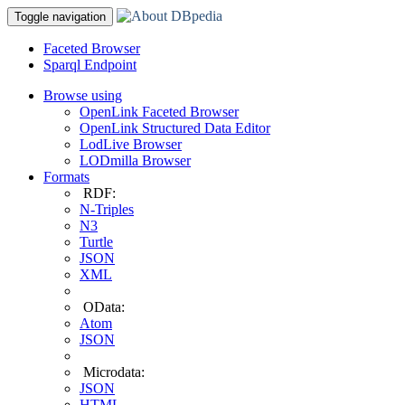
Toggle navigation
Faceted Browser
Sparql Endpoint
Browse using
OpenLink Faceted Browser
OpenLink Structured Data Editor
LodLive Browser
LODmilla Browser
Formats
RDF:
N-Triples
N3
Turtle
JSON
XML
OData:
Atom
JSON
Microdata:
JSON
HTML