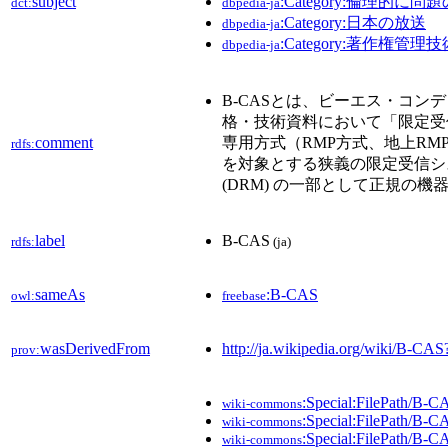
subject
:Category:倫理的
dct:
dbpedia-ja
:Category:日本の放送
dbpedia-ja
:Category:著作権管理技
dbpedia-ja
B-CASとは、ビーエス・コン
格・技術資料において「限定受
comment
専用方式（RMP方式、地上RM
rdfs:
を対象とする狭義の限定受信システム
(DRM) の一部として正規
label
B-CAS
rdfs:
(ja)
sameAs
:B-CAS
owl:
freebase
wasDerivedFrom
http://ja.wikipedia.org/wiki/B-C
prov:
:Special:FilePath/B
wiki-commons
:Special:FilePath/B-
wiki-commons
:Special:FilePath/B
wiki-commons