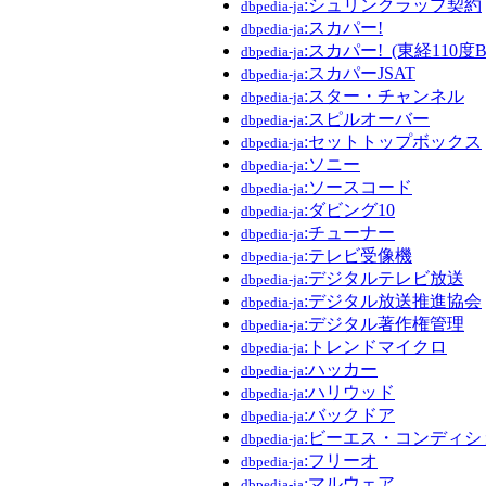
:シュリンクラップ契約
dbpedia-ja
:スカパー!
dbpedia-ja
:スカパー!_(東経110
dbpedia-ja
:スカパーJSAT
dbpedia-ja
:スター・チャンネル
dbpedia-ja
:スピルオーバー
dbpedia-ja
:セットトップボックス
dbpedia-ja
:ソニー
dbpedia-ja
:ソースコード
dbpedia-ja
:ダビング10
dbpedia-ja
:チューナー
dbpedia-ja
:テレビ受像機
dbpedia-ja
:デジタルテレビ放送
dbpedia-ja
:デジタル放送推進協会
dbpedia-ja
:デジタル著作権管理
dbpedia-ja
:トレンドマイクロ
dbpedia-ja
:ハッカー
dbpedia-ja
:ハリウッド
dbpedia-ja
:バックドア
dbpedia-ja
:ビーエス・コンディ
dbpedia-ja
:フリーオ
dbpedia-ja
:マルウェア
dbpedia-ja