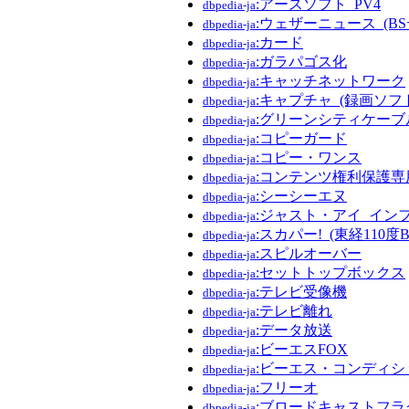
:アースソフト_PV4
dbpedia-ja
:ウェザーニュース_(B
dbpedia-ja
:カード
dbpedia-ja
:ガラパゴス化
dbpedia-ja
:キャッチネットワーク
dbpedia-ja
:キャプチャ_(録画ソフ
dbpedia-ja
:グリーンシティケーブ
dbpedia-ja
:コピーガード
dbpedia-ja
:コピー・ワンス
dbpedia-ja
:コンテンツ権利保護専
dbpedia-ja
:シーシーエヌ
dbpedia-ja
:ジャスト・アイ_イン
dbpedia-ja
:スカパー!_(東経110
dbpedia-ja
:スピルオーバー
dbpedia-ja
:セットトップボックス
dbpedia-ja
:テレビ受像機
dbpedia-ja
:テレビ離れ
dbpedia-ja
:データ放送
dbpedia-ja
:ビーエスFOX
dbpedia-ja
:ビーエス・コンディ
dbpedia-ja
:フリーオ
dbpedia-ja
:ブロードキャストフラ
dbpedia-ja