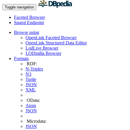
Toggle navigation
Faceted Browser
Sparql Endpoint
Browse using
OpenLink Faceted Browser
OpenLink Structured Data Editor
LodLive Browser
LODmilla Browser
Formats
RDF:
N-Triples
N3
Turtle
JSON
XML
OData:
Atom
JSON
Microdata:
JSON