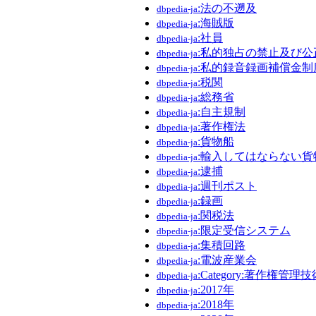
:法の不遡及
dbpedia-ja
:海賊版
dbpedia-ja
:社員
dbpedia-ja
:私的独占の禁止及び
dbpedia-ja
:私的録音録画補償金制
dbpedia-ja
:税関
dbpedia-ja
:総務省
dbpedia-ja
:自主規制
dbpedia-ja
:著作権法
dbpedia-ja
:貨物船
dbpedia-ja
:輸入してはならない貨
dbpedia-ja
:逮捕
dbpedia-ja
:週刊ポスト
dbpedia-ja
:録画
dbpedia-ja
:関税法
dbpedia-ja
:限定受信システム
dbpedia-ja
:集積回路
dbpedia-ja
:電波産業会
dbpedia-ja
:Category:著作権管理技
dbpedia-ja
:2017年
dbpedia-ja
:2018年
dbpedia-ja