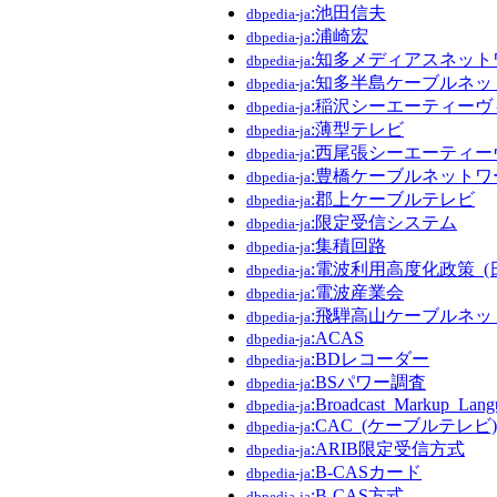
:池田信夫
dbpedia-ja
:浦崎宏
dbpedia-ja
:知多メディアスネット
dbpedia-ja
:知多半島ケーブルネッ
dbpedia-ja
:稲沢シーエーティーヴ
dbpedia-ja
:薄型テレビ
dbpedia-ja
:西尾張シーエーティー
dbpedia-ja
:豊橋ケーブルネットワ
dbpedia-ja
:郡上ケーブルテレビ
dbpedia-ja
:限定受信システム
dbpedia-ja
:集積回路
dbpedia-ja
:電波利用高度化政策_(
dbpedia-ja
:電波産業会
dbpedia-ja
:飛騨高山ケーブルネッ
dbpedia-ja
:ACAS
dbpedia-ja
:BDレコーダー
dbpedia-ja
:BSパワー調査
dbpedia-ja
:Broadcast_Markup_Lang
dbpedia-ja
:CAC_(ケーブルテレビ)
dbpedia-ja
:ARIB限定受信方式
dbpedia-ja
:B-CASカード
dbpedia-ja
:B-CAS方式
dbpedia-ja