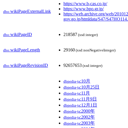
https://www.b-cas.co.jp/
https://www.bpo.gr.jp/
wikiPageExternalLink
dbo:
https://web.archive.org/web/201012
gov.go.jp/htmldata/S47/S
wikiPageID
218587
dbo:
(xsd:integer)
wikiPageLength
29160
dbo:
(xsd:nonNegativeInteger)
wikiPageRevisionID
92657653
dbo:
(xsd:integer)
:10月
dbpedia-ja
:10月25日
dbpedia-ja
:11月
dbpedia-ja
:11月9日
dbpedia-ja
:12月1日
dbpedia-ja
:2000年
dbpedia-ja
:2002年
dbpedia-ja
:2003年
dbpedia-ja