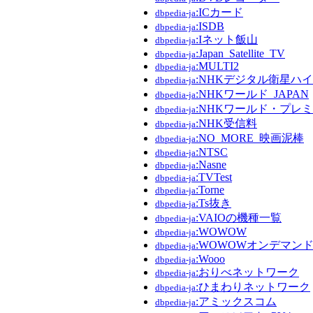
:ICカード
dbpedia-ja
:ISDB
dbpedia-ja
:Iネット飯山
dbpedia-ja
:Japan_Satellite_TV
dbpedia-ja
:MULTI2
dbpedia-ja
:NHKデジタル衛星ハ
dbpedia-ja
:NHKワールド_JAPAN
dbpedia-ja
:NHKワールド・プレ
dbpedia-ja
:NHK受信料
dbpedia-ja
:NO_MORE_映画泥棒
dbpedia-ja
:NTSC
dbpedia-ja
:Nasne
dbpedia-ja
:TVTest
dbpedia-ja
:Torne
dbpedia-ja
:Ts抜き
dbpedia-ja
:VAIOの機種一覧
dbpedia-ja
:WOWOW
dbpedia-ja
:WOWOWオンデマン
dbpedia-ja
:Wooo
dbpedia-ja
:おりべネットワーク
dbpedia-ja
:ひまわりネットワーク
dbpedia-ja
:アミックスコム
dbpedia-ja