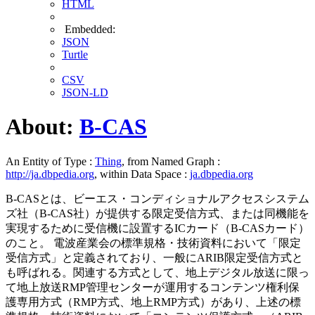
HTML
Embedded:
JSON
Turtle
CSV
JSON-LD
About:
B-CAS
An Entity of Type :
Thing
, from Named Graph :
http://ja.dbpedia.org
, within Data Space :
ja.dbpedia.org
B-CASとは、ビーエス・コンディショナルアクセスシステム
ズ社（B-CAS社）が提供する限定受信方式、または同機能を
実現するために受信機に設置するICカード（B-CASカード）
のこと。 電波産業会の標準規格・技術資料において「限定
受信方式」と定義されており、一般にARIB限定受信方式と
も呼ばれる。関連する方式として、地上デジタル放送に限っ
て地上放送RMP管理センターが運用するコンテンツ権利保
護専用方式（RMP方式、地上RMP方式）があり、上述の標