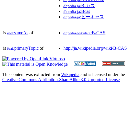
:B-カス
dbpedia-ja
:Bcas
dbpedia-ja
:ビーキャス
dbpedia-ja
is
sameAs
of
:B-CAS
owl:
dbpedia-wikidata
is
primaryTopic
of
http://ja.wikipedia.org/wiki/B-CAS
foaf:
This content was extracted from
Wikipedia
and is licensed under the
Creative Commons Attribution-ShareAlike 3.0 Unported License