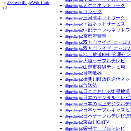
is
wikiPageWikiLink
dbo:
:ミクスネットワーク
dbpedia-ja
of
:ワンセグ
dbpedia-ja
:三河湾ネットワーク
dbpedia-ja
:下呂ネットサービス
dbpedia-ja
:中部ケーブルネットワ
dbpedia-ja
:京都府警察
dbpedia-ja
:双方向クイズ_にっぽ
dbpedia-ja
:双方向ライブ_にっぽ
dbpedia-ja
:地上放送RMP管理セ
dbpedia-ja
:大垣ケーブルテレビ
dbpedia-ja
:山県市有線テレビ局
dbpedia-ja
:廣瀬敏雄
dbpedia-ja
:揖斐川町放送通信ネッ
dbpedia-ja
:放送法
dbpedia-ja
:日本における衛星放送
dbpedia-ja
:日本のデジタルテレビ
dbpedia-ja
:日本の地上デジタルテ
dbpedia-ja
:日本ケーブルキャスセ
dbpedia-ja
:日本ケーブルテレビ連
dbpedia-ja
:東白川CATV
dbpedia-ja
:栄村ケーブルテレビ
dbpedia-ja