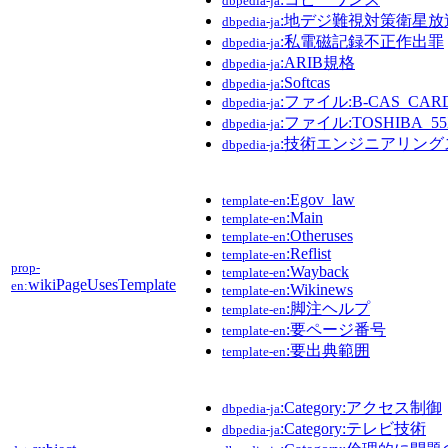
dbpedia-ja
:地デジ難視対策衛星放
dbpedia-ja
:私電磁記録不正作出罪
dbpedia-ja
:ARIB規格
dbpedia-ja
:Softcas
dbpedia-ja
:ファイル:B-CAS_CARD
dbpedia-ja
:ファイル:TOSHIBA_55X
dbpedia-ja
:技術エンジニアリン
dbpedia-ja
:Egov_law
template-en
:Main
template-en
:Otheruses
template-en
:Reflist
template-en
prop-
:Wayback
template-en
wikiPageUsesTemplate
en:
:Wikinews
template-en
:脚注ヘルプ
template-en
:要ページ番号
template-en
:要出典範囲
template-en
:Category:アクセス制御
dbpedia-ja
:Category:テレビ技術
dbpedia-ja