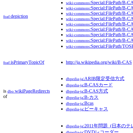
:Special:FilePath/B
wiki-commons
:Special:FilePath/
wiki-commons
:Special:FilePath/
wiki-commons
depiction
foaf:
:Special:FilePath
wiki-commons
:Special:FilePath/
wiki-commons
:Special:FilePath/B
wiki-commons
:Special:FilePath/B
wiki-commons
:Special:FilePath/B
wiki-commons
:Special:FilePath/T
wiki-commons
isPrimaryTopicOf
http://ja.wikipedia.org/wiki/B-CAS
foaf:
:ARIB限定受信方式
dbpedia-ja
:B-CASカード
dbpedia-ja
is
wikiPageRedirects
:B-CAS方式
dbo:
dbpedia-ja
of
:B-カス
dbpedia-ja
:Bcas
dbpedia-ja
:ビーキャス
dbpedia-ja
:2011年問題_(日本の
dbpedia-ja
:DVDレコーダー
dbpedia-ja