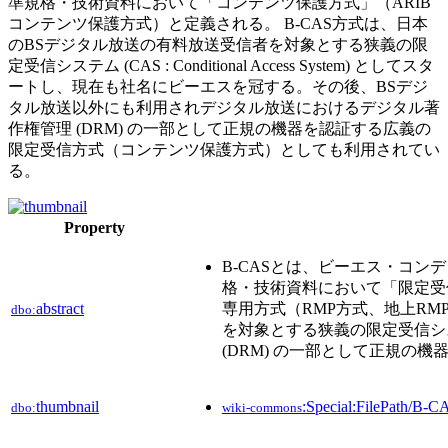
準規格・技術資料において「コンテンツ保護方式」（ARIB
コンテンツ保護方式）と定義される。 B-CAS方式は、日本
のBSデジタル放送の有料放送受信者を対象とする狭義の限
定受信システム (CAS : Conditional Access System) としてスタ
ートし、現在も社名にビーエスを冠する。その後、BSデジ
タル放送以外にも利用されデジタル放送におけるデジタル著
作権管理 (DRM) の一部として正規の機器を認証する広義の
限定受信方式（コンテンツ保護方式）としても利用されてい
る。
Property
B-CASとは、ビーエス・コン
格・技術資料において「限定受
abstract
専用方式（RMP方式、地上RM
dbo:
を対象とする狭義の限定受信システム
(DRM) の一部として正規
thumbnail
:Special:FilePath/B
dbo:
wiki-commons