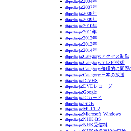
:2004年
dbpedia-ja
:2007年
dbpedia-ja
:2008年
dbpedia-ja
:2009年
dbpedia-ja
:2010年
dbpedia-ja
:2011年
dbpedia-ja
:2012年
dbpedia-ja
:2013年
dbpedia-ja
:2014年
dbpedia-ja
:Category:アクセス制御
dbpedia-ja
:Category:テレビ技術
dbpedia-ja
:Category:倫理的
dbpedia-ja
:Category:日本の放送
dbpedia-ja
:D-VHS
dbpedia-ja
:DVDレコーダー
dbpedia-ja
:Google
dbpedia-ja
:ICカード
dbpedia-ja
:ISDB
dbpedia-ja
:MULTI2
dbpedia-ja
:Microsoft_Windows
dbpedia-ja
:NHK-BS
dbpedia-ja
:NHK受信料
dbpedia-ja
:NHK放送技術研究所