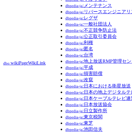
:メンテナンス
dbpedia-ja
:リバースエンジニアリ
dbpedia-ja
:レグザ
dbpedia-ja
:一般社団法人
dbpedia-ja
:不正競争防止法
dbpedia-ja
:公正取引委員会
dbpedia-ja
:利権
dbpedia-ja
:匿名
dbpedia-ja
:台湾
dbpedia-ja
:地上放送RMP管理セ
dbpedia-ja
wikiPageWikiLink
dbo:
:平成
dbpedia-ja
:損害賠償
dbpedia-ja
:改竄
dbpedia-ja
:日本における衛星放送
dbpedia-ja
:日本の地上デジタルテ
dbpedia-ja
:日本ケーブルテレビ連
dbpedia-ja
:日本放送協会
dbpedia-ja
:日立製作所
dbpedia-ja
:東京税関
dbpedia-ja
:東芝
dbpedia-ja
:池田信夫
dbpedia-ja