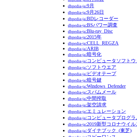
:9月
dbpedia-ja
:9月26日
dbpedia-ja
:BDレコーダー
dbpedia-ja
:BSパワー調査
dbpedia-ja
:Blu-ray_Disc
dbpedia-ja
:2015年
dbpedia-ja
:CELL_REGZA
dbpedia-ja
:ARIB
dbpedia-ja
:暗号化
dbpedia-ja
:コンピュータソフトウ
dbpedia-ja
:ソフトウエア
dbpedia-ja
:ビデオテープ
dbpedia-ja
:暗号鍵
dbpedia-ja
:Windows_Defender
dbpedia-ja
:スパムメール
dbpedia-ja
:中間搾取
dbpedia-ja
:架空請求
dbpedia-ja
:エミュレーション
dbpedia-ja
:コンピュータプログラ
dbpedia-ja
:2019新型コロナウイル
dbpedia-ja
:ダイナブック_(東芝)
dbpedia-ja
:コピーワンス