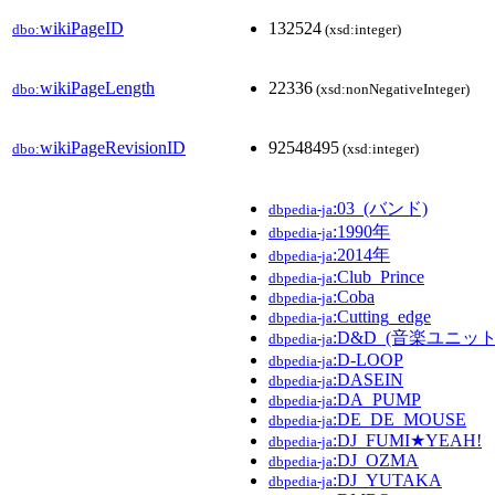
wikiPageID
132524
dbo:
(xsd:integer)
wikiPageLength
22336
dbo:
(xsd:nonNegativeInteger)
wikiPageRevisionID
92548495
dbo:
(xsd:integer)
:03_(バンド)
dbpedia-ja
:1990年
dbpedia-ja
:2014年
dbpedia-ja
:Club_Prince
dbpedia-ja
:Coba
dbpedia-ja
:Cutting_edge
dbpedia-ja
:D&D_(音楽ユニット
dbpedia-ja
:D-LOOP
dbpedia-ja
:DASEIN
dbpedia-ja
:DA_PUMP
dbpedia-ja
:DE_DE_MOUSE
dbpedia-ja
:DJ_FUMI★YEAH!
dbpedia-ja
:DJ_OZMA
dbpedia-ja
:DJ_YUTAKA
dbpedia-ja