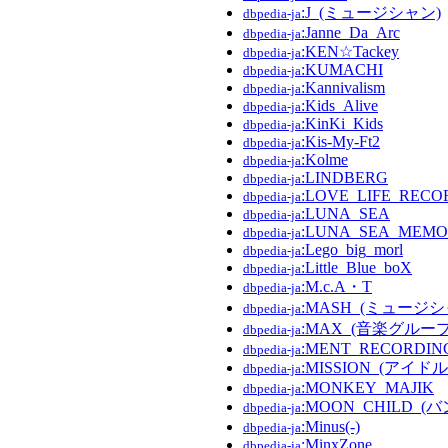
:J_(ミュージシャン)
dbpedia-ja
:Janne_Da_Arc
dbpedia-ja
:KEN☆Tackey
dbpedia-ja
:KUMACHI
dbpedia-ja
:Kannivalism
dbpedia-ja
:Kids_Alive
dbpedia-ja
:KinKi_Kids
dbpedia-ja
:Kis-My-Ft2
dbpedia-ja
:Kolme
dbpedia-ja
:LINDBERG
dbpedia-ja
:LOVE_LIFE_RECO
dbpedia-ja
:LUNA_SEA
dbpedia-ja
:LUNA_SEA_MEMOR
dbpedia-ja
:Lego_big_morl
dbpedia-ja
:Little_Blue_boX
dbpedia-ja
:M.c.A・T
dbpedia-ja
:MASH_(ミュージシ
dbpedia-ja
:MAX_(音楽グループ
dbpedia-ja
:MENT_RECORDIN
dbpedia-ja
:MISSION_(アイ
dbpedia-ja
:MONKEY_MAJIK
dbpedia-ja
:MOON_CHILD_(バ
dbpedia-ja
:Minus(-)
dbpedia-ja
:MinxZone
dbpedia-ja