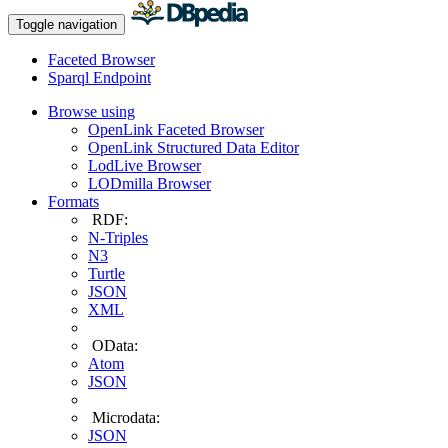
Toggle navigation
Faceted Browser
Sparql Endpoint
Browse using
OpenLink Faceted Browser
OpenLink Structured Data Editor
LodLive Browser
LODmilla Browser
Formats
RDF:
N-Triples
N3
Turtle
JSON
XML
OData:
Atom
JSON
Microdata:
JSON