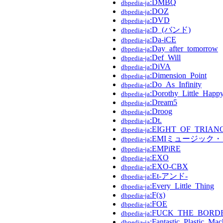
:DMBQ
dbpedia-ja
:DOZ
dbpedia-ja
:DVD
dbpedia-ja
:D_(バンド)
dbpedia-ja
:Da-iCE
dbpedia-ja
:Day_after_tomorrow
dbpedia-ja
:Def_Will
dbpedia-ja
:DiVA
dbpedia-ja
:Dimension_Point
dbpedia-ja
:Do_As_Infinity
dbpedia-ja
:Dorothy_Little_Happ
dbpedia-ja
:Dream5
dbpedia-ja
:Droog
dbpedia-ja
:Dt.
dbpedia-ja
:EIGHT_OF_TRIAN
dbpedia-ja
:EMIミュージック
dbpedia-ja
:EMPiRE
dbpedia-ja
:EXO
dbpedia-ja
:EXO-CBX
dbpedia-ja
:Et-アンド-
dbpedia-ja
:Every_Little_Thing
dbpedia-ja
:F(x)
dbpedia-ja
:FOE
dbpedia-ja
:FUCK_THE_BORD
dbpedia-ja
:Fantastic_Plastic_Mac
dbpedia-ja