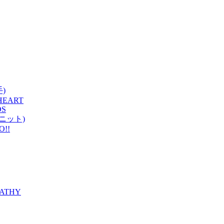
手)
HEART
DS
ユニット)
O!!
ATHY