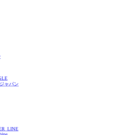
y
GLE
・ジャパン
ER_LINE
hine