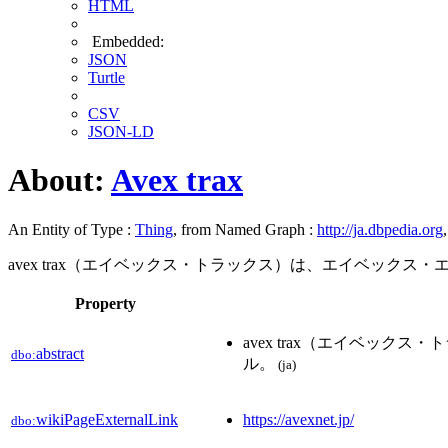
HTML
Embedded:
JSON
Turtle
CSV
JSON-LD
About:
Avex trax
An Entity of Type :
Thing
, from Named Graph :
http://ja.dbpedia.org
avex trax（エイベックス・トラックス）は、エイベッ
Property
avex trax（エイベ
abstract
dbo:
ル。
(ja)
wikiPageExternalLink
https://avexnet.jp/
dbo: