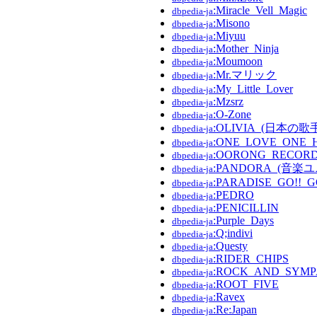
:Miracle_Vell_Magic
dbpedia-ja
:Misono
dbpedia-ja
:Miyuu
dbpedia-ja
:Mother_Ninja
dbpedia-ja
:Moumoon
dbpedia-ja
:Mr.マリック
dbpedia-ja
:My_Little_Lover
dbpedia-ja
:Mzsrz
dbpedia-ja
:O-Zone
dbpedia-ja
:OLIVIA_(日本の歌
dbpedia-ja
:ONE_LOVE_ONE_
dbpedia-ja
:OORONG_RECOR
dbpedia-ja
:PANDORA_(音楽
dbpedia-ja
:PARADISE_GO!!_G
dbpedia-ja
:PEDRO
dbpedia-ja
:PENICILLIN
dbpedia-ja
:Purple_Days
dbpedia-ja
:Q;indivi
dbpedia-ja
:Questy
dbpedia-ja
:RIDER_CHIPS
dbpedia-ja
:ROCK_AND_SYMP
dbpedia-ja
:ROOT_FIVE
dbpedia-ja
:Ravex
dbpedia-ja
:Re:Japan
dbpedia-ja