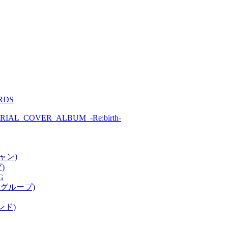
RDS
IAL_COVER_ALBUM_-Re:birth-
ャン)
)
G
ドルグループ)
ンド)