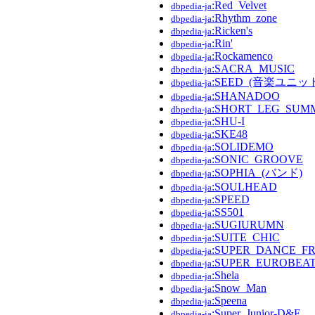
:Red_Velvet
dbpedia-ja
:Rhythm_zone
dbpedia-ja
:Ricken's
dbpedia-ja
:Rin'
dbpedia-ja
:Rockamenco
dbpedia-ja
:SACRA_MUSIC
dbpedia-ja
:SEED_(音楽ユニッ
dbpedia-ja
:SHANADOO
dbpedia-ja
:SHORT_LEG_SUM
dbpedia-ja
:SHU-I
dbpedia-ja
:SKE48
dbpedia-ja
:SOLIDEMO
dbpedia-ja
:SONIC_GROOVE
dbpedia-ja
:SOPHIA_(バンド)
dbpedia-ja
:SOULHEAD
dbpedia-ja
:SPEED
dbpedia-ja
:SS501
dbpedia-ja
:SUGIURUMN
dbpedia-ja
:SUITE_CHIC
dbpedia-ja
:SUPER_DANCE_F
dbpedia-ja
:SUPER_EUROBEA
dbpedia-ja
:Shela
dbpedia-ja
:Snow_Man
dbpedia-ja
:Speena
dbpedia-ja
:Super_Junior-D&E
dbpedia-ja