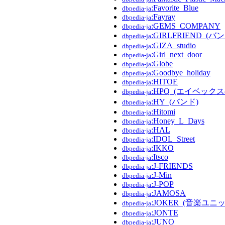
:Favorite_Blue
dbpedia-ja
:Fayray
dbpedia-ja
:GEMS_COMPANY
dbpedia-ja
:GIRLFRIEND_(バ
dbpedia-ja
:GIZA_studio
dbpedia-ja
:Girl_next_door
dbpedia-ja
:Globe
dbpedia-ja
:Goodbye_holiday
dbpedia-ja
:HITOE
dbpedia-ja
:HPQ_(エイベッ
dbpedia-ja
:HY_(バンド)
dbpedia-ja
:Hitomi
dbpedia-ja
:Honey_L_Days
dbpedia-ja
:HΛL
dbpedia-ja
:IDOL_Street
dbpedia-ja
:IKKO
dbpedia-ja
:Itsco
dbpedia-ja
:J-FRIENDS
dbpedia-ja
:J-Min
dbpedia-ja
:J-POP
dbpedia-ja
:JAMOSA
dbpedia-ja
:JOKER_(音楽ユニッ
dbpedia-ja
:JONTE
dbpedia-ja
:JUNO
dbpedia-ja