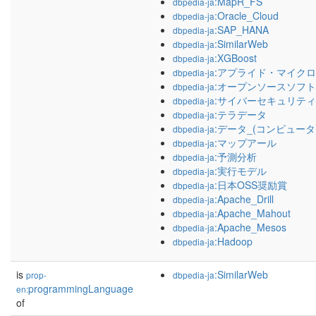
:MapR_FS
dbpedia-ja
:Oracle_Cloud
dbpedia-ja
:SAP_HANA
dbpedia-ja
:SimilarWeb
dbpedia-ja
:XGBoost
dbpedia-ja
:アプライド・マイク
dbpedia-ja
:オープンソースソフ
dbpedia-ja
:サイバーセキュリティ
dbpedia-ja
:テラデータ
dbpedia-ja
:データ_(コンピュータ
dbpedia-ja
:マップアール
dbpedia-ja
:予測分析
dbpedia-ja
:実行モデル
dbpedia-ja
:日本OSS奨励賞
dbpedia-ja
:Apache_Drill
dbpedia-ja
:Apache_Mahout
dbpedia-ja
:Apache_Mesos
dbpedia-ja
:Hadoop
dbpedia-ja
is
:SimilarWeb
prop-
dbpedia-ja
programmingLanguage
en:
of