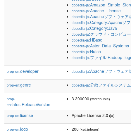
:Amazon_Simple_Stor
dbpedia-ja
:Apache_License
dbpedia-ja
:Apacheソフトウェア
dbpedia-ja
:Category:Apach
dbpedia-ja
:Category:Java
dbpedia-ja
:クラウド・コンピュ
dbpedia-ja
:HBase
dbpedia-ja
:Aster_Data_Systems
dbpedia-ja
:Nutch
dbpedia-ja
:ファイル:Hadoop_logo
dbpedia-ja
developer
:Apacheソフトウェア
prop-en:
dbpedia-ja
genre
:分散ファイルシステム
prop-en:
dbpedia-ja
3.300000
prop-
(xsd:double)
latestReleaseVersion
en:
license
Apache License 2.0
prop-en:
(ja)
logo
200
prop-en:
(xsd:integer)