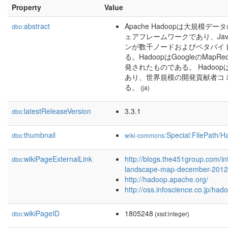
Property
Value
abstract
Apache Hadoopは大規
dbo:
ェアフレームワークであり、Jav
ンが数千ノードおよびペタバイ
る。HadoopはGoogleのMapRed
発されたものである。 Hadoop
あり、世界規模の開発貢献者コ
る。
(ja)
latestReleaseVersion
3.3.1
dbo:
thumbnail
:Special:FilePath
dbo:
wiki-commons
wikiPageExternalLink
http://blogs.the451group.com/
dbo:
landscape-map-december-2012
http://hadoop.apache.org/
http://oss.infoscience.co.jp/had
wikiPageID
1805248
dbo:
(xsd:integer)