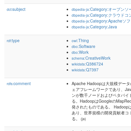
subject
:Category:オープ
dct:
dbpedia-ja
:Category:クラウ
dbpedia-ja
:Category:Apach
dbpedia-ja
:Category:Java
dbpedia-ja
type
:Thing
rdf:
owl
:Software
dbo
:Work
dbo
:CreativeWork
schema
:Q386724
wikidata
:Q7397
wikidata
comment
Apache Hadoopは大規
rdfs:
ェアフレームワークであり、Jav
ンが数千ノードおよびペタバイ
る。HadoopはGoogleのMapRed
発されたものである。 Hadoop
あり、世界規模の開発貢献者コ
る。
(ja)