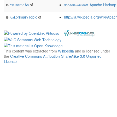
is
sameAs
of
:Apache Hadoop
owl:
dbpedia-wikidata
is
primaryTopic
of
http://ja.wikipedia.org/wiki/Ap
foaf:
This content was extracted from
Wikipedia
and is licensed under
the
Creative Commons Attribution-ShareAlike 3.0 Unported
License