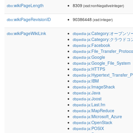
wikiPageLength
8309
dbo:
(xsd:nonNegativeInteger)
wikiPageRevisionID
90386448
dbo:
(xsd:integer)
wikiPageWikiLink
:Category:オープ
dbo:
dbpedia-ja
:Category:クラウ
dbpedia-ja
:Facebook
dbpedia-ja
:File_Transfer_Protoco
dbpedia-ja
:Google
dbpedia-ja
:Google_File_System
dbpedia-ja
:HTTPS
dbpedia-ja
:Hypertext_Transfer_P
dbpedia-ja
:IBM
dbpedia-ja
:ImageShack
dbpedia-ja
:Java
dbpedia-ja
:Joost
dbpedia-ja
:Last.fm
dbpedia-ja
:MapReduce
dbpedia-ja
:Microsoft_Azure
dbpedia-ja
:OpenStack
dbpedia-ja
:POSIX
dbpedia-ja