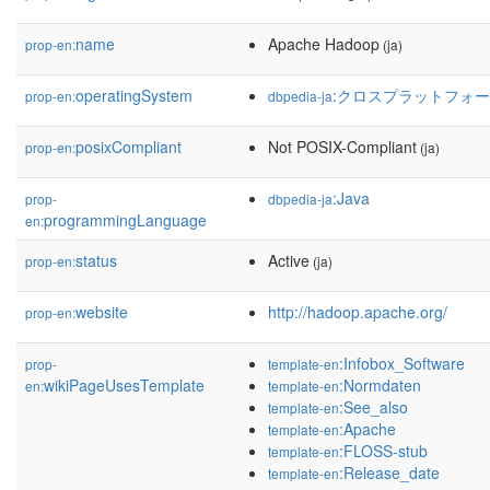
name
Apache Hadoop
prop-en:
(ja)
operatingSystem
:クロスプラットフォ
prop-en:
dbpedia-ja
posixCompliant
Not POSIX-Compliant
prop-en:
(ja)
:Java
prop-
dbpedia-ja
programmingLanguage
en:
status
Active
prop-en:
(ja)
website
http://hadoop.apache.org/
prop-en:
:Infobox_Software
prop-
template-en
wikiPageUsesTemplate
:Normdaten
en:
template-en
:See_also
template-en
:Apache
template-en
:FLOSS-stub
template-en
:Release_date
template-en