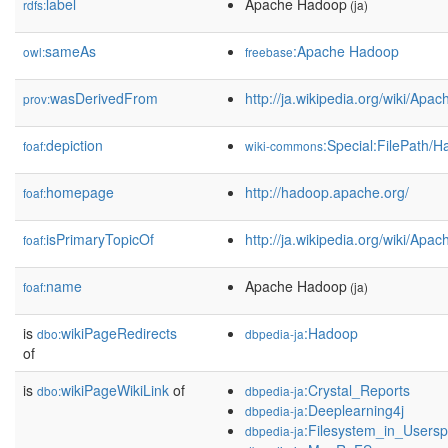
label
Apache Hadoop
rdfs:
(ja)
sameAs
:Apache Hadoop
owl:
freebase
wasDerivedFrom
http://ja.wikipedia.org/wiki/
prov:
depiction
:Special:FilePath/
foaf:
wiki-commons
homepage
http://hadoop.apache.org/
foaf:
isPrimaryTopicOf
http://ja.wikipedia.org/wiki/Ap
foaf:
name
Apache Hadoop
foaf:
(ja)
is
wikiPageRedirects
:Hadoop
dbo:
dbpedia-ja
of
is
wikiPageWikiLink
of
:Crystal_Reports
dbo:
dbpedia-ja
:Deeplearning4j
dbpedia-ja
:Filesystem_in_Users
dbpedia-ja