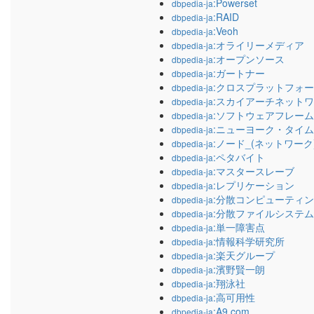
:Powerset
dbpedia-ja
:RAID
dbpedia-ja
:Veoh
dbpedia-ja
:オライリーメディア
dbpedia-ja
:オープンソース
dbpedia-ja
:ガートナー
dbpedia-ja
:クロスプラットフォ
dbpedia-ja
:スカイアーチネット
dbpedia-ja
:ソフトウェアフレー
dbpedia-ja
:ニューヨーク・タイ
dbpedia-ja
:ノード_(ネットワーク
dbpedia-ja
:ペタバイト
dbpedia-ja
:マスタースレーブ
dbpedia-ja
:レプリケーション
dbpedia-ja
:分散コンピューティ
dbpedia-ja
:分散ファイルシステム
dbpedia-ja
:単一障害点
dbpedia-ja
:情報科学研究所
dbpedia-ja
:楽天グループ
dbpedia-ja
:濱野賢一朗
dbpedia-ja
:翔泳社
dbpedia-ja
:高可用性
dbpedia-ja
:A9.com
dbpedia-ja