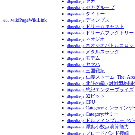
:セガ
dbpedia-ja
:セガグループ
dbpedia-ja
:タイトー
dbpedia-ja
wikiPageWikiLink
:ディンプス
dbo:
dbpedia-ja
:ドリームキャスト
dbpedia-ja
:ドリームファクトリー_
dbpedia-ja
:ネオジオ
dbpedia-ja
:ネオジオバトルコロシ
dbpedia-ja
:メタルスラッグ
dbpedia-ja
:モデム
dbpedia-ja
:ヤマハ
dbpedia-ja
:三国戦紀
dbpedia-ja
:仁義ストーム_The_Arca
dbpedia-ja
:北斗の拳_(対戦型格闘
dbpedia-ja
:悠紀エンタープライズ
dbpedia-ja
:32ビット
dbpedia-ja
:CPU
dbpedia-ja
:Category:オンライ
dbpedia-ja
:Category:サミー
dbpedia-ja
:ドルフィンブルー_(ゲ
dbpedia-ja
:浮動小数点演算能力
dbpedia-ja
:ブロードバンド接続
dbpedia-ja