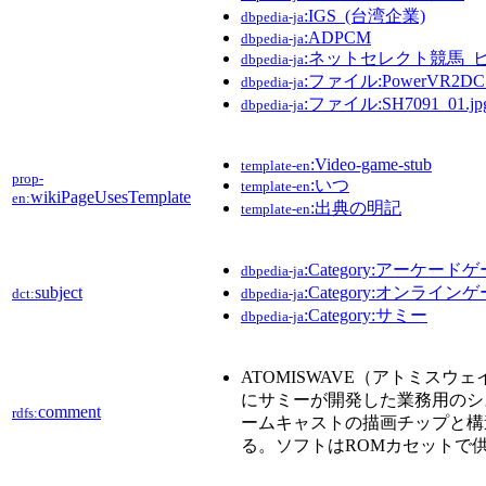
:IGS_(台湾企業)
dbpedia-ja
:ADPCM
dbpedia-ja
:ネットセレクト競馬_
dbpedia-ja
:ファイル:PowerVR2DC_
dbpedia-ja
:ファイル:SH7091_01.jp
dbpedia-ja
:Video-game-stub
template-en
prop-
:いつ
template-en
wikiPageUsesTemplate
en:
:出典の明記
template-en
:Category:アーケー
dbpedia-ja
subject
:Category:オンライ
dct:
dbpedia-ja
:Category:サミー
dbpedia-ja
ATOMISWAVE（アトミスウェ
にサミーが開発した業務用のシ
comment
rdfs:
ームキャストの描画チップと構
る。ソフトはROMカセットで