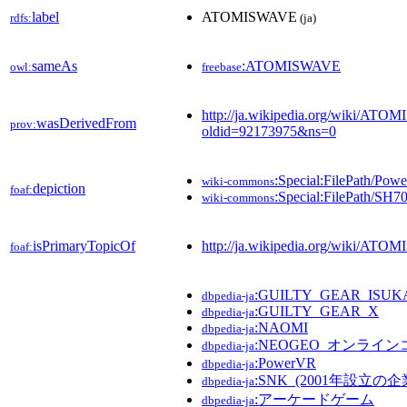
label
ATOMISWAVE
rdfs:
(ja)
sameAs
:ATOMISWAVE
owl:
freebase
http://ja.wikipedia.org/wiki/AT
wasDerivedFrom
prov:
oldid=92173975&ns=0
:Special:FilePath/Po
wiki-commons
depiction
foaf:
:Special:FilePath/SH7
wiki-commons
isPrimaryTopicOf
http://ja.wikipedia.org/wiki/AT
foaf:
:GUILTY_GEAR_ISUK
dbpedia-ja
:GUILTY_GEAR_X
dbpedia-ja
:NAOMI
dbpedia-ja
:NEOGEO_オンライ
dbpedia-ja
:PowerVR
dbpedia-ja
:SNK_(2001年設立の企
dbpedia-ja
:アーケードゲーム
dbpedia-ja