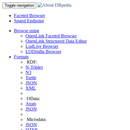
Toggle navigation
Faceted Browser
Sparql Endpoint
Browse using
OpenLink Faceted Browser
OpenLink Structured Data Editor
LodLive Browser
LODmilla Browser
Formats
RDF:
N-Triples
N3
Turtle
JSON
XML
OData:
Atom
JSON
Microdata:
JSON
HTML