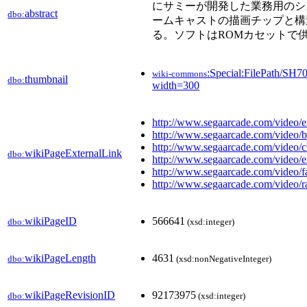
にサミーが開発した業務用のシ
abstract
dbo:
ームキャストの描画チップと構
る。ソフトはROMカセットで
:Special:FilePath/SH7
wiki-commons
thumbnail
dbo:
width=300
http://www.segaarcade.com/video/
http://www.segaarcade.com/video/b
http://www.segaarcade.com/video/c
wikiPageExternalLink
dbo:
http://www.segaarcade.com/video/e
http://www.segaarcade.com/video/fa
http://www.segaarcade.com/video/r
wikiPageID
566641
dbo:
(xsd:integer)
wikiPageLength
4631
dbo:
(xsd:nonNegativeInteger)
wikiPageRevisionID
92173975
dbo:
(xsd:integer)