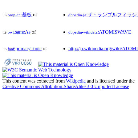
is
基板
of
:ザ・ランブルフィッシ
prop-en:
dbpedia-ja
is
sameAs
of
:ATOMISWAVE
owl:
dbpedia-wikidata
is
primaryTopic
of
http://ja.wikipedia.org/wiki/AT
foaf:
This content was extracted from
Wikipedia
and is licensed under the
Creative Commons Attribution-ShareAlike 3.0 Unported License