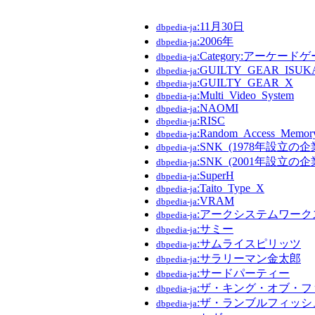
:11月30日
dbpedia-ja
:2006年
dbpedia-ja
:Category:アーケー
dbpedia-ja
:GUILTY_GEAR_ISUK
dbpedia-ja
:GUILTY_GEAR_X
dbpedia-ja
:Multi_Video_System
dbpedia-ja
:NAOMI
dbpedia-ja
:RISC
dbpedia-ja
:Random_Access_Memor
dbpedia-ja
:SNK_(1978年設立の企
dbpedia-ja
:SNK_(2001年設立の企
dbpedia-ja
:SuperH
dbpedia-ja
:Taito_Type_X
dbpedia-ja
:VRAM
dbpedia-ja
:アークシステムワーク
dbpedia-ja
:サミー
dbpedia-ja
:サムライスピリッツ
dbpedia-ja
:サラリーマン金太郎
dbpedia-ja
:サードパーティー
dbpedia-ja
:ザ・キング・オブ・フ
dbpedia-ja
:ザ・ランブルフィッシ
dbpedia-ja