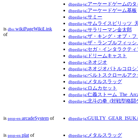
:アーケードゲームのタ
dbpedia-ja
:アーケードゲーム基板
dbpedia-ja
:サミー
dbpedia-ja
:サムライスピリッツ_
dbpedia-ja
is
wikiPageWikiLink
dbo:
:サラリーマン金太郎
dbpedia-ja
of
:ザ・キング・オブ・フ
dbpedia-ja
:ザ・ランブルフィッシ
dbpedia-ja
:セガ・インタラクティ
dbpedia-ja
:ドリームキャスト
dbpedia-ja
:ネオジオ
dbpedia-ja
:ネオジオバトルコロシ
dbpedia-ja
:ベルトスクロールア
dbpedia-ja
:メタルスラッグ
dbpedia-ja
:ロムカセット
dbpedia-ja
:仁義ストーム_The_Arca
dbpedia-ja
:北斗の拳_(対戦型格闘
dbpedia-ja
is
arcadeSystem
of
:GUILTY_GEAR_ISUK
prop-en:
dbpedia-ja
is
plat
of
:メタルスラッグ
prop-en:
dbpedia-ja