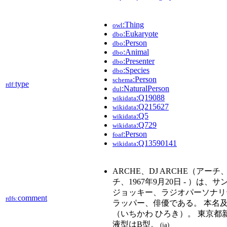
:Thing
owl
:Eukaryote
dbo
:Person
dbo
:Animal
dbo
:Presenter
dbo
:Species
dbo
:Person
schema
type
rdf:
:NaturalPerson
dul
:Q19088
wikidata
:Q215627
wikidata
:Q5
wikidata
:Q729
wikidata
:Person
foaf
:Q13590141
wikidata
ARCHE、DJ ARCHE（ア
チ、1967年9月20日 - ）は
ジョッキー、ラジオパーソナリ
comment
rdfs:
ラッパー、俳優である。 本名及
（いちかわ ひろき）。 東京都
液型はB型。
(ja)