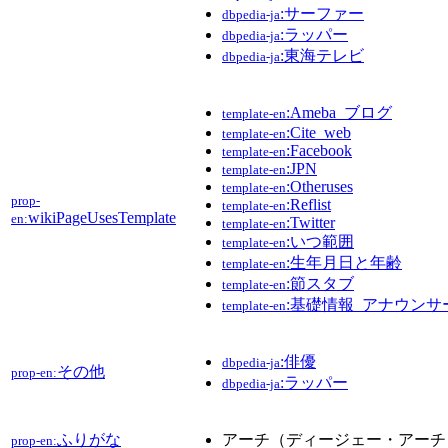
:サーファー
dbpedia-ja
:ラッパー
dbpedia-ja
:東海テレビ
dbpedia-ja
:Ameba_ブログ
template-en
:Cite_web
template-en
:Facebook
template-en
:JPN
template-en
:Otheruses
template-en
prop-
:Reflist
template-en
wikiPageUsesTemplate
en:
:Twitter
template-en
:いつ範囲
template-en
:生年月日と年齢
template-en
:節スタブ
template-en
:基礎情報_アナウンサ
template-en
:俳優
dbpedia-ja
その他
prop-en:
:ラッパー
dbpedia-ja
ふりがな
アーチ（ディージェー・アーチ
prop-en: