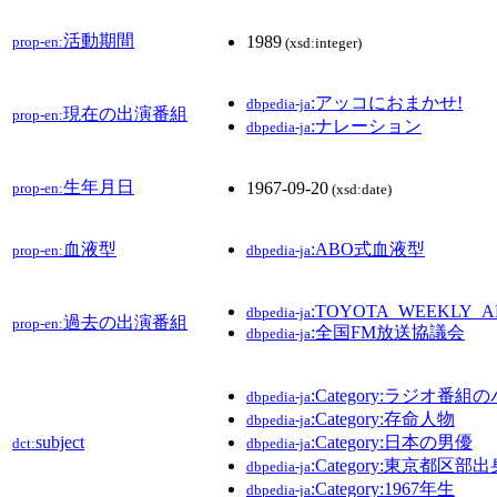
活動期間
1989
prop-en:
(xsd:integer)
:アッコにおまかせ!
dbpedia-ja
現在の出演番組
prop-en:
:ナレーション
dbpedia-ja
生年月日
1967-09-20
prop-en:
(xsd:date)
血液型
:ABO式血液型
prop-en:
dbpedia-ja
:TOYOTA_WEEKLY_A
dbpedia-ja
過去の出演番組
prop-en:
:全国FM放送協議会
dbpedia-ja
:Category:ラジオ番
dbpedia-ja
:Category:存命人物
dbpedia-ja
subject
:Category:日本の男優
dct:
dbpedia-ja
:Category:東京都区
dbpedia-ja
:Category:1967年生
dbpedia-ja