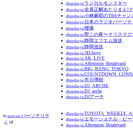
:ラジカルモンスター
dbpedia-ja
:全員正解あたりまえ!
dbpedia-ja
:小林麻耶のTBSチャ
dbpedia-ja
:日本のラジオパーソナ
dbpedia-ja
:櫻康
dbpedia-ja
:聖この夜〜クリスマ
dbpedia-ja
:静岡エフエム放送
dbpedia-ja
:静岡放送
dbpedia-ja
:3D-boys
dbpedia-ja
:AK_LIVE
dbpedia-ja
:Afternoon_Boulevard
dbpedia-ja
:BIG_BANG_TOKYO
dbpedia-ja
:COUNTDOWN_CONN
dbpedia-ja
:市川博樹
dbpedia-ja
:DJ_ARCHE
dbpedia-ja
:DJ_arche
dbpedia-ja
:DJアーチ
dbpedia-ja
:TOYOTA_WEEKLY_A
dbpedia-ja
is
パーソナリテ
prop-en:
:エモーショナル・ビー
dbpedia-ja
ィ
of
:Afternoon_Boulevard
dbpedia-ja