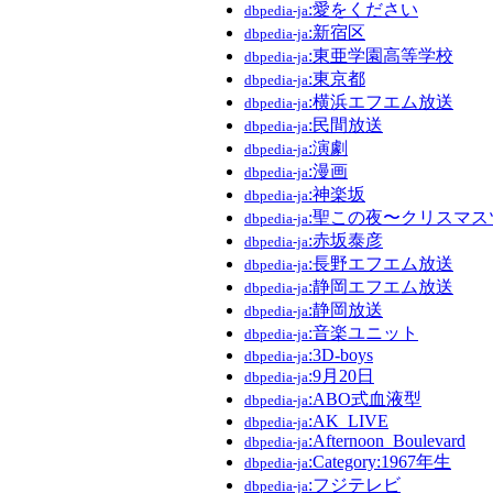
:愛をください
dbpedia-ja
:新宿区
dbpedia-ja
:東亜学園高等学校
dbpedia-ja
:東京都
dbpedia-ja
:横浜エフエム放送
dbpedia-ja
:民間放送
dbpedia-ja
:演劇
dbpedia-ja
:漫画
dbpedia-ja
:神楽坂
dbpedia-ja
:聖この夜〜クリスマ
dbpedia-ja
:赤坂泰彦
dbpedia-ja
:長野エフエム放送
dbpedia-ja
:静岡エフエム放送
dbpedia-ja
:静岡放送
dbpedia-ja
:音楽ユニット
dbpedia-ja
:3D-boys
dbpedia-ja
:9月20日
dbpedia-ja
:ABO式血液型
dbpedia-ja
:AK_LIVE
dbpedia-ja
:Afternoon_Boulevard
dbpedia-ja
:Category:1967年生
dbpedia-ja
:フジテレビ
dbpedia-ja