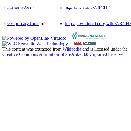
is
sameAs
of
:ARCHE
owl:
dbpedia-wikidata
is
primaryTopic
of
http://ja.wikipedia.org/wiki/ARCH
foaf:
This content was extracted from
Wikipedia
and is licensed under the
Creative Commons Attribution-ShareAlike 3.0 Unported License