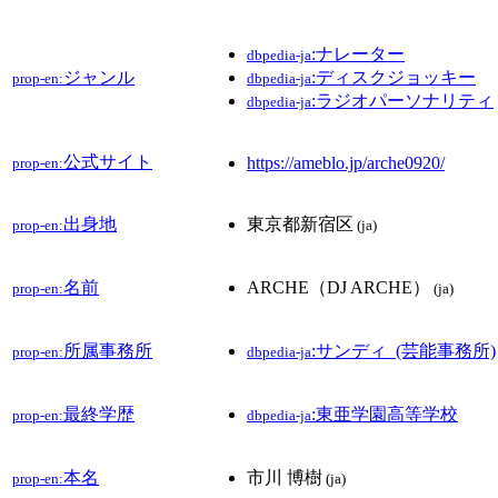
:ナレーター
dbpedia-ja
ジャンル
:ディスクジョッキー
prop-en:
dbpedia-ja
:ラジオパーソナリティ
dbpedia-ja
公式サイト
https://ameblo.jp/arche0920/
prop-en:
出身地
東京都新宿区
prop-en:
(ja)
名前
ARCHE（DJ ARCHE）
prop-en:
(ja)
所属事務所
:サンディ_(芸能事務所)
prop-en:
dbpedia-ja
最終学歴
:東亜学園高等学校
prop-en:
dbpedia-ja
本名
市川 博樹
prop-en:
(ja)