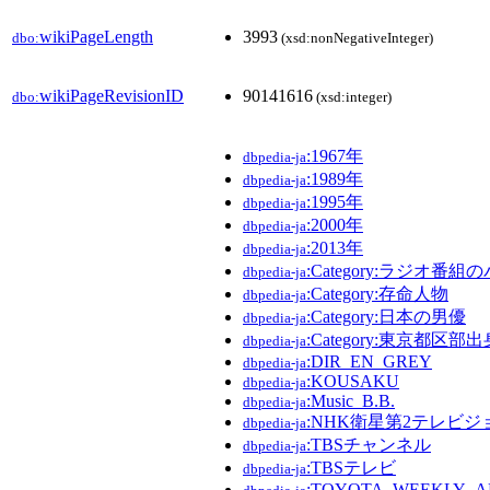
wikiPageLength
3993
dbo:
(xsd:nonNegativeInteger)
wikiPageRevisionID
90141616
dbo:
(xsd:integer)
:1967年
dbpedia-ja
:1989年
dbpedia-ja
:1995年
dbpedia-ja
:2000年
dbpedia-ja
:2013年
dbpedia-ja
:Category:ラジオ番
dbpedia-ja
:Category:存命人物
dbpedia-ja
:Category:日本の男優
dbpedia-ja
:Category:東京都区
dbpedia-ja
:DIR_EN_GREY
dbpedia-ja
:KOUSAKU
dbpedia-ja
:Music_B.B.
dbpedia-ja
:NHK衛星第2テレビジ
dbpedia-ja
:TBSチャンネル
dbpedia-ja
:TBSテレビ
dbpedia-ja
:TOYOTA_WEEKLY_A