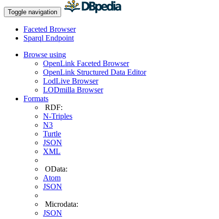
Toggle navigation
Faceted Browser
Sparql Endpoint
Browse using
OpenLink Faceted Browser
OpenLink Structured Data Editor
LodLive Browser
LODmilla Browser
Formats
RDF:
N-Triples
N3
Turtle
JSON
XML
OData:
Atom
JSON
Microdata:
JSON