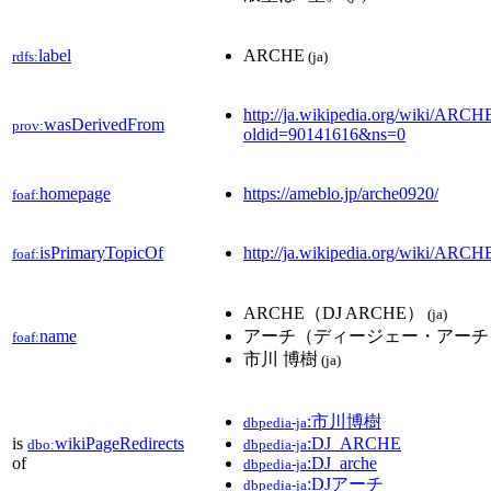
label
ARCHE
rdfs:
(ja)
http://ja.wikipedia.org/wiki/ARCH
wasDerivedFrom
prov:
oldid=90141616&ns=0
homepage
https://ameblo.jp/arche0920/
foaf:
isPrimaryTopicOf
http://ja.wikipedia.org/wiki/ARCH
foaf:
ARCHE（DJ ARCHE）
(ja)
name
アーチ（ディージェー・アーチ
foaf:
市川 博樹
(ja)
:市川博樹
dbpedia-ja
is
wikiPageRedirects
:DJ_ARCHE
dbo:
dbpedia-ja
of
:DJ_arche
dbpedia-ja
:DJアーチ
dbpedia-ja