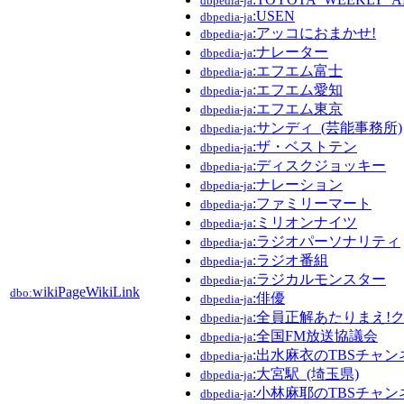
dbpedia-ja
:USEN
dbpedia-ja
:アッコにおまかせ!
dbpedia-ja
:ナレーター
dbpedia-ja
:エフエム富士
dbpedia-ja
:エフエム愛知
dbpedia-ja
:エフエム東京
dbpedia-ja
:サンディ_(芸能事務所)
dbpedia-ja
:ザ・ベストテン
dbpedia-ja
:ディスクジョッキー
dbpedia-ja
:ナレーション
dbpedia-ja
:ファミリーマート
dbpedia-ja
:ミリオンナイツ
dbpedia-ja
:ラジオパーソナリティ
dbpedia-ja
:ラジオ番組
dbpedia-ja
:ラジカルモンスター
dbpedia-ja
wikiPageWikiLink
dbo:
:俳優
dbpedia-ja
:全員正解あたりまえ!
dbpedia-ja
:全国FM放送協議会
dbpedia-ja
:出水麻衣のTBSチャ
dbpedia-ja
:大宮駅_(埼玉県)
dbpedia-ja
:小林麻耶のTBSチャ
dbpedia-ja