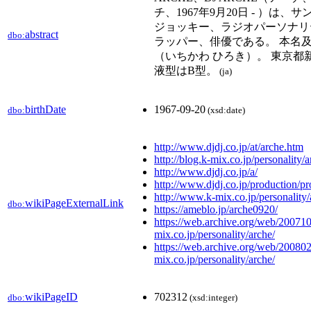
チ、1967年9月20日 - ）は
ジョッキー、ラジオパーソナリ
abstract
dbo:
ラッパー、俳優である。 本名及
（いちかわ ひろき）。 東京都
液型はB型。
(ja)
birthDate
1967-09-20
dbo:
(xsd:date)
http://www.djdj.co.jp/at/arche.htm
http://blog.k-mix.co.jp/personality/a
http://www.djdj.co.jp/a/
http://www.djdj.co.jp/production/pr
http://www.k-mix.co.jp/personality/
wikiPageExternalLink
dbo:
https://ameblo.jp/arche0920/
https://web.archive.org/web/2007
mix.co.jp/personality/arche/
https://web.archive.org/web/200802
mix.co.jp/personality/arche/
wikiPageID
702312
dbo:
(xsd:integer)