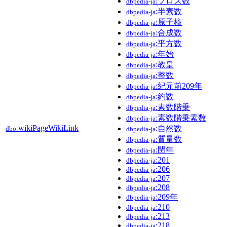
:プロス数
dbpedia-ja
:半素数
dbpedia-ja
:原子核
dbpedia-ja
:合成数
dbpedia-ja
:平方数
dbpedia-ja
:年始
dbpedia-ja
:教皇
dbpedia-ja
:整数
dbpedia-ja
:紀元前209年
dbpedia-ja
:約数
dbpedia-ja
:素数階乗
dbpedia-ja
:素数階乗素数
dbpedia-ja
wikiPageWikiLink
:自然数
dbo:
dbpedia-ja
:質量数
dbpedia-ja
:閏年
dbpedia-ja
:201
dbpedia-ja
:206
dbpedia-ja
:207
dbpedia-ja
:208
dbpedia-ja
:209年
dbpedia-ja
:210
dbpedia-ja
:213
dbpedia-ja
:218
dbpedia-ja