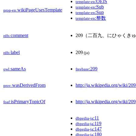
:OEIS
template-en
:Sub
template-en
wikiPageUsesTemplate
prop-en:
:Sup
template-en
:整数
template-en
comment
209（二百九、にひゃくき
rdfs:
label
209
rdfs:
(ja)
sameAs
:209
owl:
freebase
wasDerivedFrom
http://ja.wikipedia.org/wiki/
prov:
isPrimaryTopicOf
http://ja.wikipedia.org/wiki/209
foaf:
:11
dbpedia-ja
:119
dbpedia-ja
:147
dbpedia-ja
:180
dbpedia-ja