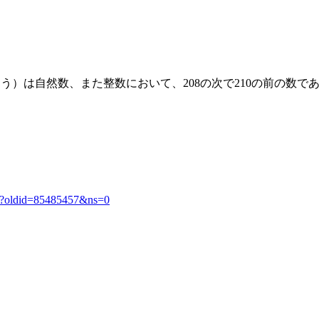
ゅう）は自然数、また整数において、208の次で210の前の数で
209?oldid=85485457&ns=0