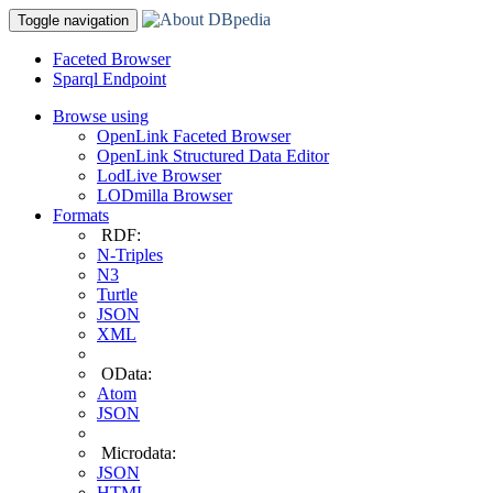
Toggle navigation
Faceted Browser
Sparql Endpoint
Browse using
OpenLink Faceted Browser
OpenLink Structured Data Editor
LodLive Browser
LODmilla Browser
Formats
RDF:
N-Triples
N3
Turtle
JSON
XML
OData:
Atom
JSON
Microdata:
JSON
HTML