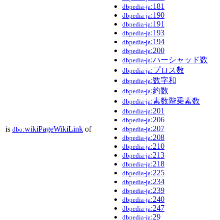
:181
dbpedia-ja
:190
dbpedia-ja
:191
dbpedia-ja
:193
dbpedia-ja
:194
dbpedia-ja
:200
dbpedia-ja
:ハーシャッド数
dbpedia-ja
:プロス数
dbpedia-ja
:数字和
dbpedia-ja
:約数
dbpedia-ja
:素数階乗素数
dbpedia-ja
:201
dbpedia-ja
:206
dbpedia-ja
:207
is
wikiPageWikiLink
of
dbpedia-ja
dbo:
:208
dbpedia-ja
:210
dbpedia-ja
:213
dbpedia-ja
:218
dbpedia-ja
:225
dbpedia-ja
:234
dbpedia-ja
:239
dbpedia-ja
:240
dbpedia-ja
:247
dbpedia-ja
:29
dbpedia-ja