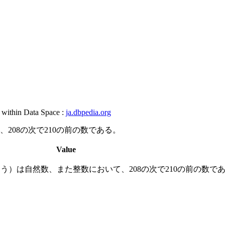
, within Data Space :
ja.dbpedia.org
208の次で210の前の数である。
Value
ゅう）は自然数、また整数において、208の次で210の前の数で