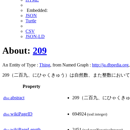
Embedded:
JSON
Turtle
CSV
JSON-LD
About:
209
An Entity of Type :
Thing
, from Named Graph :
http://ja.dbpedia.org
209（二百九、にひゃくきゅう）は自然数、また整数において、
Property
abstract
209（二百九、にひゃくき
dbo:
wikiPageID
694924
dbo:
(xsd:integer)
wikiPageLength
2451
dbo:
(xsd:nonNegativeInteger)