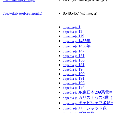
wikiPageRevisionID
85485457
dbo:
(xsd:integer)
:1
dbpedia-ja
:11
dbpedia-ja
:119
dbpedia-ja
:1455年
dbpedia-ja
:1458年
dbpedia-ja
:147
dbpedia-ja
:151
dbpedia-ja
:180
dbpedia-ja
:181
dbpedia-ja
:19
dbpedia-ja
:190
dbpedia-ja
:191
dbpedia-ja
:193
dbpedia-ja
:194
dbpedia-ja
:JR東日本209系電車
dbpedia-ja
:カリストゥス3世_
dbpedia-ja
:チェビシェフ多項
dbpedia-ja
:ハーシャッド数
dbpedia-ja