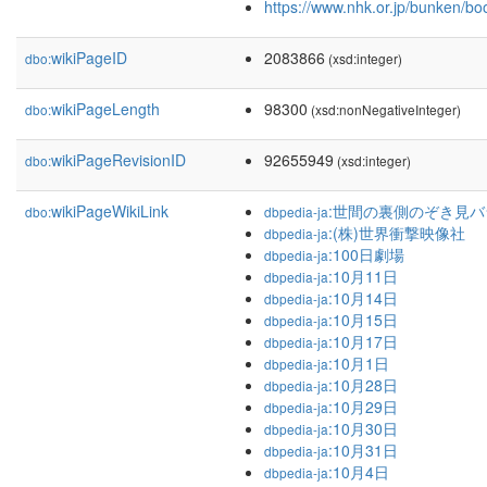
https://www.nhk.or.jp/bunken/b
wikiPageID
2083866
dbo:
(xsd:integer)
wikiPageLength
98300
dbo:
(xsd:nonNegativeInteger)
wikiPageRevisionID
92655949
dbo:
(xsd:integer)
wikiPageWikiLink
:世間の裏側のぞき見バ
dbo:
dbpedia-ja
:(株)世界衝撃映像社
dbpedia-ja
:100日劇場
dbpedia-ja
:10月11日
dbpedia-ja
:10月14日
dbpedia-ja
:10月15日
dbpedia-ja
:10月17日
dbpedia-ja
:10月1日
dbpedia-ja
:10月28日
dbpedia-ja
:10月29日
dbpedia-ja
:10月30日
dbpedia-ja
:10月31日
dbpedia-ja
:10月4日
dbpedia-ja