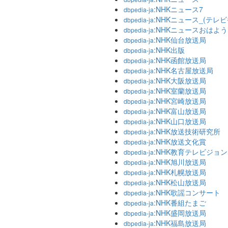
:NHKニュース7
dbpedia-ja
:NHKニュース_(テレビ
dbpedia-ja
:NHKニュースおはよ
dbpedia-ja
:NHK仙台放送局
dbpedia-ja
:NHK出版
dbpedia-ja
:NHK函館放送局
dbpedia-ja
:NHK名古屋放送局
dbpedia-ja
:NHK大阪放送局
dbpedia-ja
:NHK室蘭放送局
dbpedia-ja
:NHK宮崎放送局
dbpedia-ja
:NHK富山放送局
dbpedia-ja
:NHK山口放送局
dbpedia-ja
:NHK放送技術研究所
dbpedia-ja
:NHK放送文化賞
dbpedia-ja
:NHK教育テレビジョン
dbpedia-ja
:NHK旭川放送局
dbpedia-ja
:NHK札幌放送局
dbpedia-ja
:NHK松山放送局
dbpedia-ja
:NHK歌謡コンサート
dbpedia-ja
:NHK番組たまご
dbpedia-ja
:NHK盛岡放送局
dbpedia-ja
:NHK福島放送局
dbpedia-ja