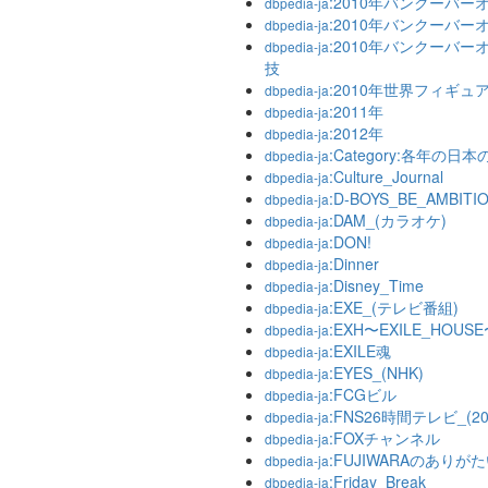
:2010年バンクーバー
dbpedia-ja
:2010年バンクーバ
dbpedia-ja
:2010年バンクーバ
dbpedia-ja
技
:2010年世界フィギ
dbpedia-ja
:2011年
dbpedia-ja
:2012年
dbpedia-ja
:Category:各年の
dbpedia-ja
:Culture_Journal
dbpedia-ja
:D-BOYS_BE_AMBITI
dbpedia-ja
:DAM_(カラオケ)
dbpedia-ja
:DON!
dbpedia-ja
:Dinner
dbpedia-ja
:Disney_Time
dbpedia-ja
:EXE_(テレビ番組)
dbpedia-ja
:EXH〜EXILE_HOUS
dbpedia-ja
:EXILE魂
dbpedia-ja
:EYES_(NHK)
dbpedia-ja
:FCGビル
dbpedia-ja
:FNS26時間テレビ_(20
dbpedia-ja
:FOXチャンネル
dbpedia-ja
:FUJIWARAのありが
dbpedia-ja
:Friday_Break
dbpedia-ja