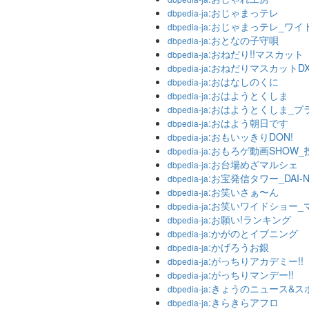
:おじゃまっテレ
dbpedia-ja
:おじゃまっテレ_ワイ
dbpedia-ja
:おとなの子守唄
dbpedia-ja
:おねだり!!マスカット
dbpedia-ja
:おねだりマスカットDX
dbpedia-ja
:おはなしのくに
dbpedia-ja
:おはようとくしま
dbpedia-ja
:おはようとくしま_プ
dbpedia-ja
:おはよう朝日です
dbpedia-ja
:おもいッきりDON!
dbpedia-ja
:おもろゲ動画SHOW_投
dbpedia-ja
:お台場めざマルシェ
dbpedia-ja
:お宝発信タワー_DAI-
dbpedia-ja
:お笑いさぁ〜ん
dbpedia-ja
:お笑いワイドショー_
dbpedia-ja
:お願い!ランキング
dbpedia-ja
:かがのとイブニング
dbpedia-ja
:かげろうお銀
dbpedia-ja
:がっちりアカデミー!!
dbpedia-ja
:がっちりマンデー!!
dbpedia-ja
:きょうのニュース&ス
dbpedia-ja
:きらきらアフロ
dbpedia-ja