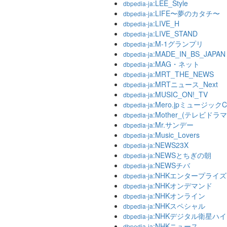
:LEE_Style
dbpedia-ja
:LIFE〜夢のカタチ〜
dbpedia-ja
:LIVE_H
dbpedia-ja
:LIVE_STAND
dbpedia-ja
:M-1グランプリ
dbpedia-ja
:MADE_IN_BS_JAPAN
dbpedia-ja
:MAG・ネット
dbpedia-ja
:MRT_THE_NEWS
dbpedia-ja
:MRTニュース_Next
dbpedia-ja
:MUSIC_ON!_TV
dbpedia-ja
:Mero.jpミュージックCh
dbpedia-ja
:Mother_(テレビドラマ
dbpedia-ja
:Mr.サンデー
dbpedia-ja
:Music_Lovers
dbpedia-ja
:NEWS23X
dbpedia-ja
:NEWSとちぎの朝
dbpedia-ja
:NEWSチバ
dbpedia-ja
:NHKエンタープライズ
dbpedia-ja
:NHKオンデマンド
dbpedia-ja
:NHKオンライン
dbpedia-ja
:NHKスペシャル
dbpedia-ja
:NHKデジタル衛星ハ
dbpedia-ja
:NHKニュース
dbpedia-ja