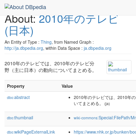
About:
2010年のテレビ
(日本)
An Entity of Type :
Thing
, from Named Graph :
http://ja.dbpedia.org
, within Data Space :
ja.dbpedia.org
2010年のテレビでは、2010年のテレビ分
野（主に日本）の動向についてまとめる。
Property
Value
abstract
2010年のテレビでは、2010
dbo:
いてまとめる。
(ja)
thumbnail
:Special:FilePath/
dbo:
wiki-commons
wikiPageExternalLink
https://www.nhk.or.jp/bunken/b
dbo: