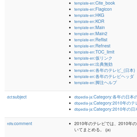
:Cite_book
template-en
:Flagicon
template-en
:HKG
template-en
:KOR
template-en
:Main
template-en
:Main2
template-en
:Reflist
template-en
:Refnest
template-en
:TOC_limit
template-en
:仮リンク
template-en
:出典無効
template-en
:各年のテレビ_(日本)
template-en
:各年のテレビヘッダ
template-en
:脚注ヘルプ
template-en
subject
:Category:各年の
dct:
dbpedia-ja
:Category:2010年
dbpedia-ja
:Category:2010年の日
dbpedia-ja
comment
2010年のテレビでは、2010
rdfs:
いてまとめる。
(ja)