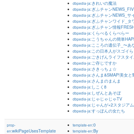
:きれいの魔法
dbpedia-ja
:ぎふチャンNEWS_FIV
dbpedia-ja
:ぎふチャンNEWS_サ
dbpedia-ja
:ぎふチャンワイド_タワ
dbpedia-ja
:ぎふチャン情報FRESH
dbpedia-ja
:くらべるくらべらー
dbpedia-ja
:こうちゃんの簡単HAP
dbpedia-ja
:こころの遺伝子_〜あ
dbpedia-ja
:この日本人がスゴイらしい
dbpedia-ja
:ごきげんライフスタイ
dbpedia-ja
:ご存じですか
dbpedia-ja
:さきっちょ☆
dbpedia-ja
:さんま&SMAP!美
dbpedia-ja
:さんまのまんま
dbpedia-ja
:しこく8
dbpedia-ja
:しぜんとあそぼ
dbpedia-ja
:じゃじゃじゃTV
dbpedia-ja
:じゃんが×2スタジア
dbpedia-ja
:すっぽんの女たち
dbpedia-ja
:0
prop-
template-en
wikiPageUsesTemplate
:By
en:
template-en