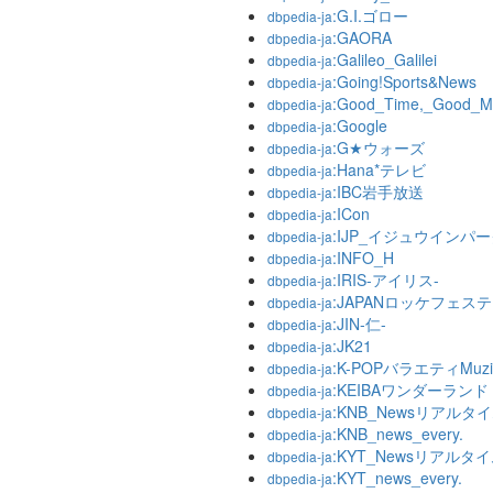
:G.I.ゴロー
dbpedia-ja
:GAORA
dbpedia-ja
:Galileo_Galilei
dbpedia-ja
:Going!Sports&News
dbpedia-ja
:Good_Time,_Good_M
dbpedia-ja
:Google
dbpedia-ja
:G★ウォーズ
dbpedia-ja
:Hana*テレビ
dbpedia-ja
:IBC岩手放送
dbpedia-ja
:ICon
dbpedia-ja
:IJP_イジュウインパ
dbpedia-ja
:INFO_H
dbpedia-ja
:IRIS-アイリス-
dbpedia-ja
:JAPANロッケフェス
dbpedia-ja
:JIN-仁-
dbpedia-ja
:JK21
dbpedia-ja
:K-POPバラエティMuzi
dbpedia-ja
:KEIBAワンダーランド
dbpedia-ja
:KNB_Newsリアルタ
dbpedia-ja
:KNB_news_every.
dbpedia-ja
:KYT_Newsリアルタ
dbpedia-ja
:KYT_news_every.
dbpedia-ja