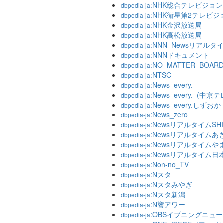
:NHK総合テレビジョン
dbpedia-ja
:NHK衛星第2テレビジ
dbpedia-ja
:NHK金沢放送局
dbpedia-ja
:NHK高松放送局
dbpedia-ja
:NNN_Newsリアルタ
dbpedia-ja
:NNNドキュメント
dbpedia-ja
:NO_MATTER_BOAR
dbpedia-ja
:NTSC
dbpedia-ja
:News_every.
dbpedia-ja
:News_every._(中京
dbpedia-ja
:News_every.しずおか
dbpedia-ja
:News_zero
dbpedia-ja
:NewsリアルタイムSHI
dbpedia-ja
:Newsリアルタイムあ
dbpedia-ja
:Newsリアルタイムや
dbpedia-ja
:Newsリアルタイム日
dbpedia-ja
:Non-no_TV
dbpedia-ja
:Nスタ
dbpedia-ja
:Nスタみやぎ
dbpedia-ja
:Nスタ新潟
dbpedia-ja
:N響アワー
dbpedia-ja
:OBSイブニングニュ
dbpedia-ja