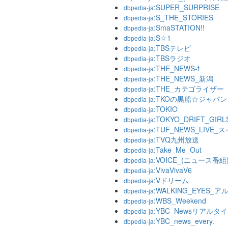
:SUPER_SURPRISE
dbpedia-ja
:S_THE_STORIES
dbpedia-ja
:SmaSTATION!!
dbpedia-ja
:S☆1
dbpedia-ja
:TBSテレビ
dbpedia-ja
:TBSラジオ
dbpedia-ja
:THE_NEWS-f
dbpedia-ja
:THE_NEWS_新潟
dbpedia-ja
:THE_カテゴライザー
dbpedia-ja
:TKOの黒船☆ジャパン
dbpedia-ja
:TOKIO
dbpedia-ja
:TOKYO_DRIFT_GIRL
dbpedia-ja
:TUF_NEWS_LIVE_
dbpedia-ja
:TVQ九州放送
dbpedia-ja
:Take_Me_Out
dbpedia-ja
:VOICE_(ニュース番組
dbpedia-ja
:VivaVivaV6
dbpedia-ja
:Vドリーム
dbpedia-ja
:WALKING_EYES_
dbpedia-ja
:WBS_Weekend
dbpedia-ja
:YBC_Newsリアルタ
dbpedia-ja
:YBC_news_every.
dbpedia-ja