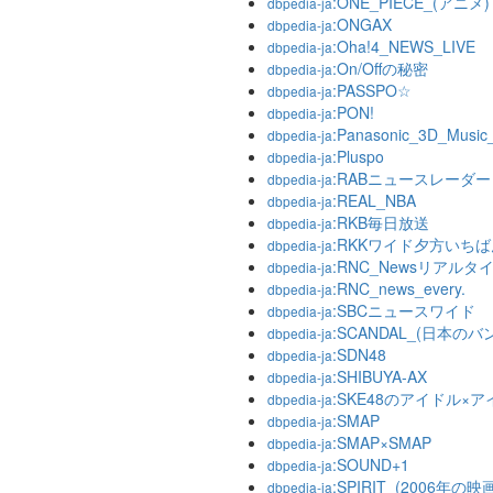
:ONE_PIECE_(アニメ)
dbpedia-ja
:ONGAX
dbpedia-ja
:Oha!4_NEWS_LIVE
dbpedia-ja
:On/Offの秘密
dbpedia-ja
:PASSPO☆
dbpedia-ja
:PON!
dbpedia-ja
:Panasonic_3D_Music_
dbpedia-ja
:Pluspo
dbpedia-ja
:RABニュースレーダー
dbpedia-ja
:REAL_NBA
dbpedia-ja
:RKB毎日放送
dbpedia-ja
:RKKワイド夕方いちば
dbpedia-ja
:RNC_Newsリアルタ
dbpedia-ja
:RNC_news_every.
dbpedia-ja
:SBCニュースワイド
dbpedia-ja
:SCANDAL_(日本のバ
dbpedia-ja
:SDN48
dbpedia-ja
:SHIBUYA-AX
dbpedia-ja
:SKE48のアイドル×
dbpedia-ja
:SMAP
dbpedia-ja
:SMAP×SMAP
dbpedia-ja
:SOUND+1
dbpedia-ja
:SPIRIT_(2006年の映
dbpedia-ja