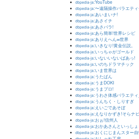
:YouTube
dbpedia-ja
:〜遠隔操作バラエティ
dbpedia-ja
:あいまいナ!
dbpedia-ja
:あさイチ
dbpedia-ja
:あさパラ!
dbpedia-ja
:あら簡単!世界レシピ
dbpedia-ja
:ありえへん∞世界
dbpedia-ja
:いきなり!黄金伝説。
dbpedia-ja
:いっちゃがゴールド
dbpedia-ja
:いないいないばあっ!
dbpedia-ja
:いのちドラマチック
dbpedia-ja
:いま世界は
dbpedia-ja
:うたばん
dbpedia-ja
:うまDOKI
dbpedia-ja
:うまプロ!
dbpedia-ja
:うわさ体感バラエティ
dbpedia-ja
:うんちく・しりすぎ
dbpedia-ja
:えいごであそぼ
dbpedia-ja
:えなりかずき!そらナ
dbpedia-ja
:おぉ!信州人
dbpedia-ja
:おかあさんといっしょ
dbpedia-ja
:おくにじまんスター自
dbpedia-ja
:おしゃれ工房
dbpedia-ja