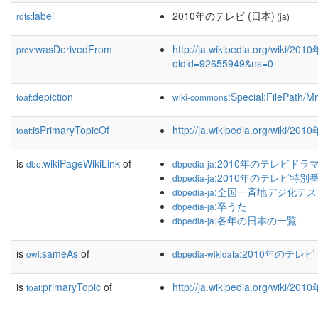
label
2010年のテレビ (日本)
rdfs:
(ja)
wasDerivedFrom
http://ja.wikipedia.org/wiki
prov:
oldid=92655949&ns=0
depiction
:Special:FilePath/M
foaf:
wiki-commons
isPrimaryTopicOf
http://ja.wikipedia.org/wiki
foaf:
is
wikiPageWikiLink
of
:2010年のテレビドラマ
dbo:
dbpedia-ja
:2010年のテレビ特別
dbpedia-ja
:全国一斉地デジ化テス
dbpedia-ja
:卒うた
dbpedia-ja
:各年の日本の一覧
dbpedia-ja
is
sameAs
of
:2010年のテレビ 
owl:
dbpedia-wikidata
is
primaryTopic
of
http://ja.wikipedia.org/wiki
foaf: