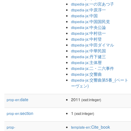
:一の宮あつ子
dbpedia-ja
:中原淳一
dbpedia-ja
:中国
dbpedia-ja
:中国国民党
dbpedia-ja
:中央公論
dbpedia-ja
:中村信一
dbpedia-ja
:中村登
dbpedia-ja
:中田ダイマル
dbpedia-ja
:中華民国
dbpedia-ja
:丹下健三
dbpedia-ja
:主体暦
dbpedia-ja
:二・二六事件
dbpedia-ja
:交響曲
dbpedia-ja
:交響曲第5番_(ベート
dbpedia-ja
ーヴェン)
date
2011
prop-en:
(xsd:integer)
section
1
prop-en:
(xsd:integer)
:Cite_book
prop-
template-en