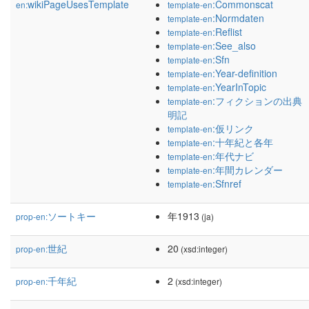
wikiPageUsesTemplate
:Commonscat
en:
template-en
:Normdaten
template-en
:Reflist
template-en
:See_also
template-en
:Sfn
template-en
:Year-definition
template-en
:YearInTopic
template-en
:フィクションの出典
template-en
明記
:仮リンク
template-en
:十年紀と各年
template-en
:年代ナビ
template-en
:年間カレンダー
template-en
:Sfnref
template-en
ソートキー
年1913
prop-en:
(ja)
世紀
20
prop-en:
(xsd:integer)
千年紀
2
prop-en:
(xsd:integer)