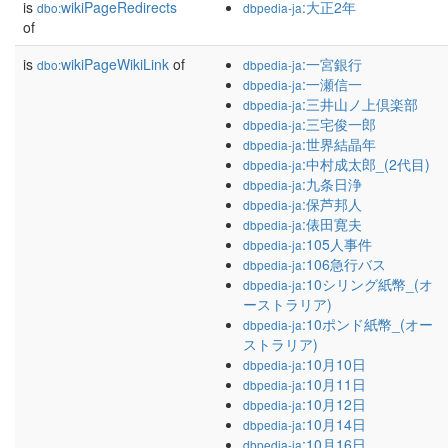
is
wikiPageRedirects
:大正2年
dbo:
dbpedia-ja
of
is
wikiPageWikiLink
of
:一宮銀行
dbo:
dbpedia-ja
:一瀬信一
dbpedia-ja
:三井山ノ上倶楽部
dbpedia-ja
:三宅俊一郎
dbpedia-ja
:世界結晶年
dbpedia-ja
:中村成太郎_(2代目)
dbpedia-ja
:九条日浄
dbpedia-ja
:保芦邦人
dbpedia-ja
:俵田寛夫
dbpedia-ja
:105人事件
dbpedia-ja
:106急行バス
dbpedia-ja
:10シリング紙幣_(オ
dbpedia-ja
ーストラリア)
:10ポンド紙幣_(オー
dbpedia-ja
ストラリア)
:10月10日
dbpedia-ja
:10月11日
dbpedia-ja
:10月12日
dbpedia-ja
:10月14日
dbpedia-ja
:10月16日
dbpedia-ja