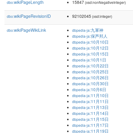
wikiPageLength
15847
dbo:
(xsd:nonNegativeInteger)
wikiPageRevisionID
92102045
dbo:
(xsd:integer)
wikiPageWikiLink
:九軍神
dbo:
dbpedia-ja
:保芦邦人
dbpedia-ja
:10月10日
dbpedia-ja
:10月12日
dbpedia-ja
:10月15日
dbpedia-ja
:10月1日
dbpedia-ja
:10月22日
dbpedia-ja
:10月25日
dbpedia-ja
:10月26日
dbpedia-ja
:10月30日
dbpedia-ja
:10月6日
dbpedia-ja
:11月10日
dbpedia-ja
:11月11日
dbpedia-ja
:11月13日
dbpedia-ja
:11月14日
dbpedia-ja
:11月15日
dbpedia-ja
:11月17日
dbpedia-ja
:11月19日
dbpedia-ja