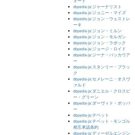
ォード
:ジャーナリスト
dbpedia-ja
:ジョニー・マイズ
dbpedia-ja
:ジョン・ウェストレ
dbpedia-ja
ーキ
:ジョン・ミルン
dbpedia-ja
:ジョン・モルガン
dbpedia-ja
:ジョン・ラボック
dbpedia-ja
:ジョージ・ロイド
dbpedia-ja
:ジーナ・バッカウア
dbpedia-ja
ー
:スタンリー・ブラッ
dbpedia-ja
ク
:セメレーニ・オスヴ
dbpedia-ja
ァルド
:ダニエル・クロスビ
dbpedia-ja
ー・グリーン
:ダーヴィト・ポッパ
dbpedia-ja
ー
:チベット
dbpedia-ja
:チベット・モンゴル
dbpedia-ja
相互承認条約
:ディーゼルエンジン
dbpedia-ja