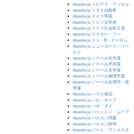
:トビアス・アッセル
dbpedia-ja
:トヨタ自動車
dbpedia-ja
:ドイツ帝国
dbpedia-ja
:ドイツ文学者
dbpedia-ja
:ドイツ社会民主党
dbpedia-ja
:ドクター・フー
dbpedia-ja
:ドン・B・テータム
dbpedia-ja
:ニューヨーク・ワー
dbpedia-ja
ルド
:ノーベル化学賞
dbpedia-ja
:ノーベル平和賞
dbpedia-ja
:ノーベル文学賞
dbpedia-ja
:ノーベル物理学賞
dbpedia-ja
:ノーベル生理学・医
dbpedia-ja
学賞
:ハウス食品
dbpedia-ja
:ハル・キング
dbpedia-ja
:バオ・ダイ
dbpedia-ja
:バリントン・ムーア
dbpedia-ja
:バルカン同盟
dbpedia-ja
:バルカン戦争
dbpedia-ja
:バート・ランカスタ
dbpedia-ja