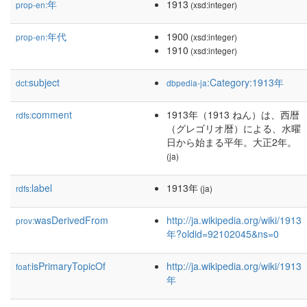
年
1913
prop-en:
(xsd:integer)
年代
1900
prop-en:
(xsd:integer)
1910
(xsd:integer)
subject
:Category:1913年
dct:
dbpedia-ja
comment
1913年（1913 ねん）は、西暦
rdfs:
（グレゴリオ暦）による、水曜
日から始まる平年。大正2年。
(ja)
label
1913年
rdfs:
(ja)
wasDerivedFrom
http://ja.wikipedia.org/wiki/1913
prov:
年?oldid=92102045&ns=0
isPrimaryTopicOf
http://ja.wikipedia.org/wiki/1913
foaf:
年