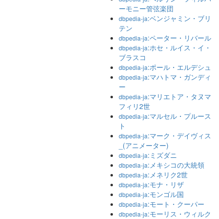
ーモニー管弦楽団
:ベンジャミン・ブリ
dbpedia-ja
テン
:ペーター・リバール
dbpedia-ja
:ホセ・ルイス・イ・
dbpedia-ja
ブラスコ
:ポール・エルデシュ
dbpedia-ja
:マハトマ・ガンディ
dbpedia-ja
ー
:マリエトア・タヌマ
dbpedia-ja
フィリ2世
:マルセル・プルース
dbpedia-ja
ト
:マーク・デイヴィス
dbpedia-ja
_(アニメーター)
:ミズダニ
dbpedia-ja
:メキシコの大統領
dbpedia-ja
:メネリク2世
dbpedia-ja
:モナ・リザ
dbpedia-ja
:モンゴル国
dbpedia-ja
:モート・クーパー
dbpedia-ja
:モーリス・ウィルク
dbpedia-ja