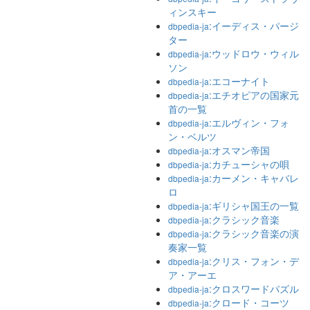
ィンスキー
:イーディス・パージ
dbpedia-ja
ター
:ウッドロウ・ウィル
dbpedia-ja
ソン
:エコーナイト
dbpedia-ja
:エチオピアの国家元
dbpedia-ja
首の一覧
:エルヴィン・フォ
dbpedia-ja
ン・ベルツ
:オスマン帝国
dbpedia-ja
:カチューシャの唄
dbpedia-ja
:カーメン・キャバレ
dbpedia-ja
ロ
:ギリシャ国王の一覧
dbpedia-ja
:クラシック音楽
dbpedia-ja
:クラシック音楽の演
dbpedia-ja
奏家一覧
:クリス・フォン・デ
dbpedia-ja
ア・アーエ
:クロスワードパズル
dbpedia-ja
:クロード・コーツ
dbpedia-ja