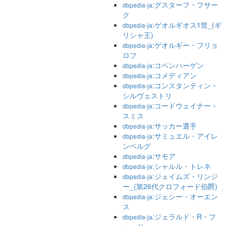
:グスターフ・フサー
dbpedia-ja
ク
:ゲオルギオス1世_(ギ
dbpedia-ja
リシャ王)
:ゲオルギー・フリョ
dbpedia-ja
ロフ
:コペンハーゲン
dbpedia-ja
:コメディアン
dbpedia-ja
:コンスタンティン・
dbpedia-ja
シルヴェストリ
:コードウェイナー・
dbpedia-ja
スミス
:サッカー選手
dbpedia-ja
:サミュエル・アイレ
dbpedia-ja
ンベルグ
:サモア
dbpedia-ja
:シャルル・トレネ
dbpedia-ja
:ジェイムズ・リンジ
dbpedia-ja
ー_(第26代クロフォード伯爵)
:ジェシー・オーエン
dbpedia-ja
ス
:ジェラルド・R・フ
dbpedia-ja