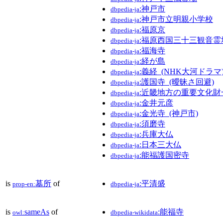
:神戸市
dbpedia-ja
:神戸市立明親小学校
dbpedia-ja
:福原京
dbpedia-ja
:福原西国三十三観音霊
dbpedia-ja
:福海寺
dbpedia-ja
:経が島
dbpedia-ja
:義経_(NHK大河ドラマ
dbpedia-ja
:護国寺_(曖昧さ回避)
dbpedia-ja
:近畿地方の重要文化財
dbpedia-ja
:金井元彦
dbpedia-ja
:金光寺_(神戸市)
dbpedia-ja
:須磨寺
dbpedia-ja
:兵庫大仏
dbpedia-ja
:日本三大仏
dbpedia-ja
:能福護国密寺
dbpedia-ja
is
墓所
of
:平清盛
prop-en:
dbpedia-ja
is
sameAs
of
:能福寺
owl:
dbpedia-wikidata