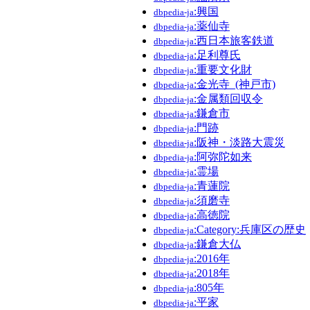
:興国
dbpedia-ja
:薬仙寺
dbpedia-ja
:西日本旅客鉄道
dbpedia-ja
:足利尊氏
dbpedia-ja
:重要文化財
dbpedia-ja
:金光寺_(神戸市)
dbpedia-ja
:金属類回収令
dbpedia-ja
:鎌倉市
dbpedia-ja
:門跡
dbpedia-ja
:阪神・淡路大震災
dbpedia-ja
:阿弥陀如来
dbpedia-ja
:霊場
dbpedia-ja
:青蓮院
dbpedia-ja
:須磨寺
dbpedia-ja
:高徳院
dbpedia-ja
:Category:兵庫区の歴史
dbpedia-ja
:鎌倉大仏
dbpedia-ja
:2016年
dbpedia-ja
:2018年
dbpedia-ja
:805年
dbpedia-ja
:平家
dbpedia-ja