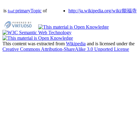
is
primaryTopic
of
http://ja.wikipedia.org/wiki/能福寺
foaf:
This content was extracted from
Wikipedia
and is licensed under the
Creative Commons Attribution-ShareAlike 3.0 Unported License