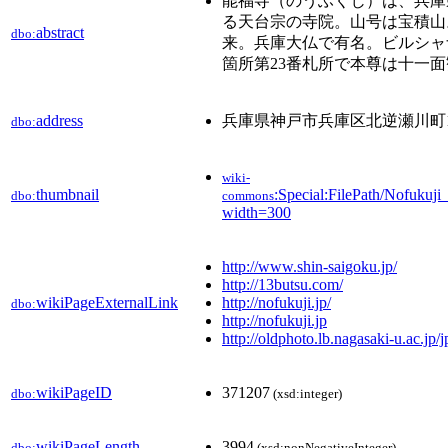
能福寺（のうふくじ）は、兵庫
る天台宗の寺院。山号は宝積山
abstract
dbo:
来。兵庫大仏で有名。ビルシャ
箇所第23番札所で本尊は十一
address
兵庫県神戸市兵庫区北逆瀬川町1-
dbo:
wiki-
thumbnail
:Special:FilePath/Nofukuj
dbo:
commons
width=300
http://www.shin-saigoku.jp/
http://13butsu.com/
wikiPageExternalLink
http://nofukuji.jp/
dbo:
http://nofukuji.jp
http://oldphoto.lb.nagasaki-u.ac.jp
wikiPageID
371207
dbo:
(xsd:integer)
wikiPageLength
3994
dbo:
(xsd:nonNegativeInteger)