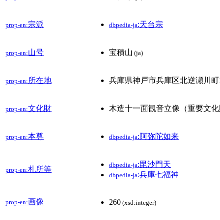
宗派
:天台宗
prop-en:
dbpedia-ja
山号
宝積山
prop-en:
(ja)
所在地
兵庫県神戸市兵庫区北逆瀬川町1-
prop-en:
文化財
木造十一面観音立像（重要文化
prop-en:
本尊
:阿弥陀如来
prop-en:
dbpedia-ja
:毘沙門天
dbpedia-ja
札所等
prop-en:
:兵庫七福神
dbpedia-ja
画像
260
prop-en:
(xsd:integer)