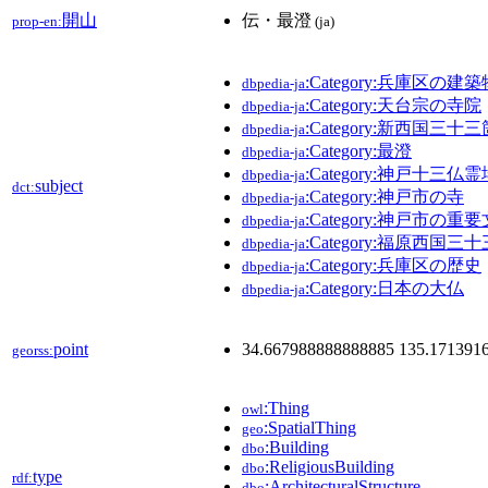
開山
伝・最澄
prop-en:
(ja)
:Category:兵庫区の建築
dbpedia-ja
:Category:天台宗の寺院
dbpedia-ja
:Category:新西国三十
dbpedia-ja
:Category:最澄
dbpedia-ja
:Category:神戸十三仏霊
dbpedia-ja
subject
dct:
:Category:神戸市の寺
dbpedia-ja
:Category:神戸市の重
dbpedia-ja
:Category:福原西国
dbpedia-ja
:Category:兵庫区の歴史
dbpedia-ja
:Category:日本の大仏
dbpedia-ja
point
34.667988888888885 135.171391
georss:
:Thing
owl
:SpatialThing
geo
:Building
dbo
:ReligiousBuilding
dbo
type
rdf:
:ArchitecturalStructure
dbo