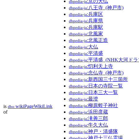
:京の大仏
dbpedia-ja
:八王寺_(神戸市)
dbpedia-ja
:兵庫区
dbpedia-ja
:兵庫県
dbpedia-ja
:兵庫駅
dbpedia-ja
:北風家
dbpedia-ja
:北風正造
dbpedia-ja
:大仏
dbpedia-ja
:平清盛
dbpedia-ja
:平清盛_(NHK大河ドラ
dbpedia-ja
:忉利天上寺
dbpedia-ja
:念仏寺_(神戸市)
dbpedia-ja
:新西国三十三箇所
dbpedia-ja
:日本の寺院一覧
dbpedia-ja
:日本三大一覧
dbpedia-ja
:最澄
dbpedia-ja
:柳原蛭子神社
dbpedia-ja
is
wikiPageWikiLink
dbo:
of
:浜田彦蔵
dbpedia-ja
:滝善三郎
dbpedia-ja
:牛久大仏
dbpedia-ja
:神戸・清盛隊
dbpedia-ja
:神戸十三仏霊場
dbpedia-ja