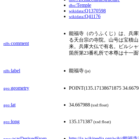
:Temple
dbo
:Q1370598
wikidata
:Q41176
wikidata
能福寺（のうふくじ）は、兵庫
る天台宗の寺院。山号は宝積山
comment
rdfs:
来。兵庫大仏で有名。ビルシャ
箇所第23番札所で本尊は十一
label
能福寺
rdfs:
(ja)
geometry
POINT(135.17138671875 34.6679
geo:
lat
34.667988
geo:
(xsd:float)
long
135.171387
geo:
(xsd:float)
wasDerivedFrom
http://ja.wikipedia.org/wiki/能福
prov: