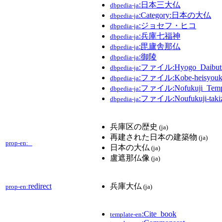
:日本三大仏
dbpedia-ja
:Category:日本の大仏
dbpedia-ja
:ジョセフ・ヒコ
dbpedia-ja
:兵庫七福神
dbpedia-ja
:毘廬舎那仏
dbpedia-ja
:御陵
dbpedia-ja
:ファイル:Hyogo_Daibuts
dbpedia-ja
:ファイル:Kobe-heisyouk
dbpedia-ja
:ファイル:Nofukuji_Templ
dbpedia-ja
:ファイル:Noufukuji-takiz
dbpedia-ja
兵庫区の歴史
(ja)
再建された日本の建築物
(ja)
_
prop-en:
日本の大仏
(ja)
盧遮那仏像
(ja)
redirect
兵庫大仏
prop-en:
(ja)
:Cite_book
template-en