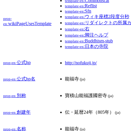
:Commonscat
template-en
:Reflist
template-en
:Sfn
template-en
:ウィキ座標2段度分秒
template-en
prop-
:リダイレクトの所属
template-en
wikiPageUsesTemplate
en:
:右
template-en
:脚注ヘルプ
template-en
:Buddhism-stub
template-en
:日本の寺院
template-en
公式hp
http://nofukuji.jp/
prop-en:
公式hp名
能福寺
prop-en:
(ja)
別称
寶積山能福護國密寺
prop-en:
(ja)
創建年
伝・延暦24年（805年）
prop-en:
(ja)
名称
能福寺
prop-en:
(ja)