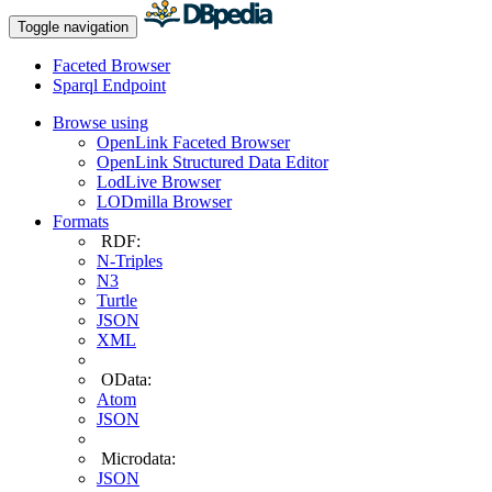
Toggle navigation
Faceted Browser
Sparql Endpoint
Browse using
OpenLink Faceted Browser
OpenLink Structured Data Editor
LodLive Browser
LODmilla Browser
Formats
RDF:
N-Triples
N3
Turtle
JSON
XML
OData:
Atom
JSON
Microdata:
JSON