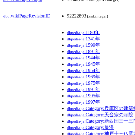
wikiPageRevisionID
92222893
dbo:
(xsd:integer)
:1180年
dbpedia-ja
:1341年
dbpedia-ja
:1599年
dbpedia-ja
:1891年
dbpedia-ja
:1944年
dbpedia-ja
:1945年
dbpedia-ja
:1954年
dbpedia-ja
:1969年
dbpedia-ja
:1975年
dbpedia-ja
:1991年
dbpedia-ja
:1995年
dbpedia-ja
:1997年
dbpedia-ja
:Category:兵庫区の建築
dbpedia-ja
:Category:天台宗の寺院
dbpedia-ja
:Category:新西国三十
dbpedia-ja
:Category:最澄
dbpedia-ja
:Category:神戸十三仏霊
dbpedia-ja