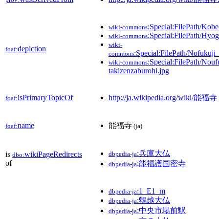
:Special:FilePath/Kob
wiki-commons
:Special:FilePath/Hyo
wiki-commons
wiki-
depiction
foaf:
:Special:FilePath/Nofukuj
commons
:Special:FilePath/Nouf
wiki-commons
takizenzaburohi.jpg
isPrimaryTopicOf
http://ja.wikipedia.org/wiki/能福寺
foaf:
name
能福寺
foaf:
(ja)
:兵庫大仏
is
wikiPageRedirects
dbpedia-ja
dbo:
of
:能福護国密寺
dbpedia-ja
:1_E1_m
dbpedia-ja
:鵯越大仏
dbpedia-ja
:中央市場前駅
dbpedia-ja