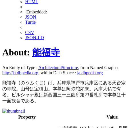
HTML
Embedded:
JSON
Turtle
CSV
JSON-LD
About:
能福寺
An Entity of Type :
ArchitecturalStructure
, from Named Graph :
http://ja.dbpedia.org
, within Data Space :
ja.dbpedia.org
能福寺（のうふくじ）は、兵庫県神戸市兵庫区にある天台宗
の寺院。山号は宝積山。本尊は阿弥陀如来。兵庫大仏で有
名。ビルシャナ殿は新西国三十三箇所第23番札所で本尊は十
一面観音である。
Property
Value