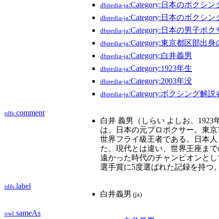
:Category:日本のボク
dbpedia-ja
:Category:日本のボク
dbpedia-ja
:Category:日本の男子ボ
dbpedia-ja
:Category:東京都区部出
dbpedia-ja
:Category:白井義男
dbpedia-ja
:Category:1923年生
dbpedia-ja
:Category:2003年没
dbpedia-ja
:Category:ボクシング解説
dbpedia-ja
comment
rdfs:
白井 義男（しらい よしお、1923年11
は、日本の元プロボクサー。東京
世界フライ級王者である。日本人
た。現代とは違い、世界王座まで
遠かった時代のチャンピオンとし
選手賞に5度選ばれた記録を持つ
label
rdfs:
白井義男
(ja)
sameAs
owl: