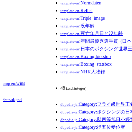
:Normdaten
template-en
:Reflist
template-en
:Triple_image
template-en
:没年齢
template-en
:死亡年月日と没年齢
template-en
:年間最優秀選手賞_(日
template-en
:日本のボクシング世界
template-en
:Boxing-bio-stub
template-en
:Boxing_statsbox
template-en
:NHK人物録
template-en
wins
prop-en:
48
(xsd:integer)
subject
dct:
:Category:フライ級世界王
dbpedia-ja
:Category:ボクシングの
dbpedia-ja
:Category:勲四等旭日小
dbpedia-ja
:Category:従五位受位者
dbpedia-ja