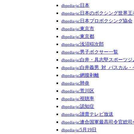
:日本
dbpedia-ja
:日本のボクシング世界王
dbpedia-ja
:日本プロボクシング協会
dbpedia-ja
:東京市
dbpedia-ja
:東京都
dbpedia-ja
:浅沼稲次郎
dbpedia-ja
:男子ボクサー一覧
dbpedia-ja
:白井・具志堅スポーツジ
dbpedia-ja
:白井義男_対_パスカル
dbpedia-ja
:網膜剥離
dbpedia-ja
:肺炎
dbpedia-ja
:荒川区
dbpedia-ja
:視聴率
dbpedia-ja
:認知症
dbpedia-ja
:讀賣テレビ放送
dbpedia-ja
:連合国軍最高司令官総司
dbpedia-ja
:5月19日
dbpedia-ja