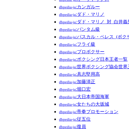
:カンガルー
dbpedia-ja
:ダド・マリノ
dbpedia-ja
:ダド・マリノ_対_白井義
dbpedia-ja
:バンタム級
dbpedia-ja
:パスカル・ペレス_(ボク
dbpedia-ja
:フライ級
dbpedia-ja
:プロボクサー
dbpedia-ja
:ボクシング日本王者一覧
dbpedia-ja
:世界ボクシング協会世界
dbpedia-ja
:具志堅用高
dbpedia-ja
:加藤清正
dbpedia-ja
:堀口宏
dbpedia-ja
:大日本帝国海軍
dbpedia-ja
:女たちの大坂城
dbpedia-ja
:帝拳プロモーション
dbpedia-ja
:従五位
dbpedia-ja
:復員
dbpedia-ja