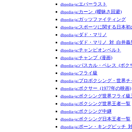
:エバーラスト
dbpedia-ja
:カーン_(曖昧さ回避)
dbpedia-ja
:ガッツファイティング
dbpedia-ja
:スポーツに関する日本初
dbpedia-ja
:ダド・マリノ
dbpedia-ja
:ダド・マリノ_対_白井義
dbpedia-ja
:チャンピオンベルト
dbpedia-ja
:チャンプ_(漫画)
dbpedia-ja
:パスカル・ペレス_(ボク
dbpedia-ja
:フライ級
dbpedia-ja
:プロボクシング・世界チ
dbpedia-ja
:ボクサー_(1977年の映画)
dbpedia-ja
:ボクシング世界フライ級
dbpedia-ja
:ボクシング世界王者一覧
dbpedia-ja
:ボクシング中継
dbpedia-ja
:ボクシング日本王者一覧
dbpedia-ja
:ポーン・キングピッチ_
dbpedia-ja