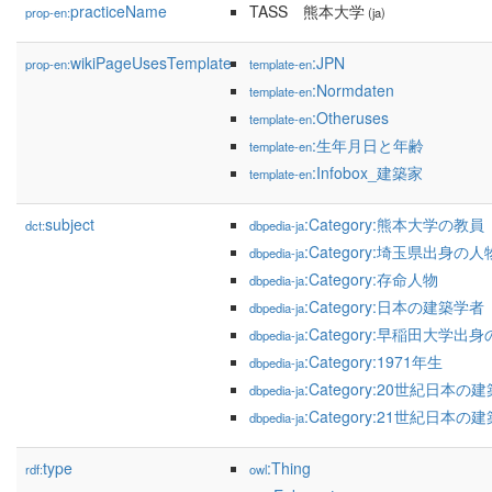
practiceName
TASS 熊本大学
prop-en:
(ja)
wikiPageUsesTemplate
:JPN
prop-en:
template-en
:Normdaten
template-en
:Otheruses
template-en
:生年月日と年齢
template-en
:Infobox_建築家
template-en
subject
:Category:熊本大学の教員
dct:
dbpedia-ja
:Category:埼玉県出身の人
dbpedia-ja
:Category:存命人物
dbpedia-ja
:Category:日本の建築学者
dbpedia-ja
:Category:早稲田大学出
dbpedia-ja
:Category:1971年生
dbpedia-ja
:Category:20世紀日本の
dbpedia-ja
:Category:21世紀日本の
dbpedia-ja
type
:Thing
rdf:
owl