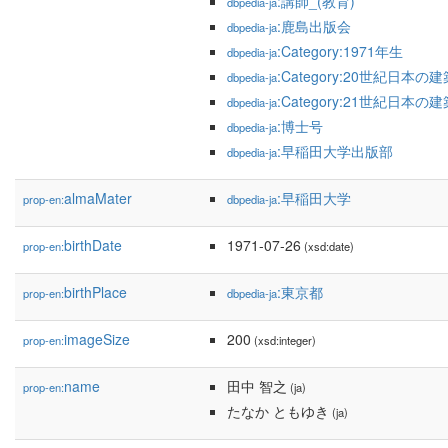
:講師_(教育)
dbpedia-ja
:鹿島出版会
dbpedia-ja
:Category:1971年生
dbpedia-ja
:Category:20世紀日本の
dbpedia-ja
:Category:21世紀日本の
dbpedia-ja
:博士号
dbpedia-ja
:早稲田大学出版部
dbpedia-ja
almaMater
:早稲田大学
prop-en:
dbpedia-ja
birthDate
1971-07-26
prop-en:
(xsd:date)
birthPlace
:東京都
prop-en:
dbpedia-ja
imageSize
200
prop-en:
(xsd:integer)
name
田中 智之
prop-en:
(ja)
たなか ともゆき
(ja)