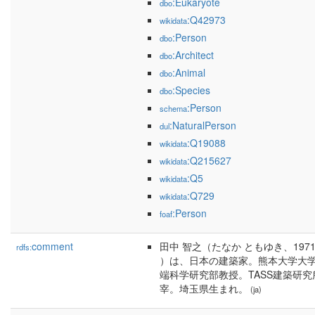
:Eukaryote
dbo
:Q42973
wikidata
:Person
dbo
:Architect
dbo
:Animal
dbo
:Species
dbo
:Person
schema
:NaturalPerson
dul
:Q19088
wikidata
:Q215627
wikidata
:Q5
wikidata
:Q729
wikidata
:Person
foaf
comment
田中 智之（たなか ともゆき、1971
rdfs:
）は、日本の建築家。熊本大学大
端科学研究部教授。TASS建築研究
宰。埼玉県生まれ。
(ja)