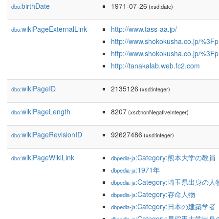
birthDate
1971-07-26
dbo:
(xsd:date)
wikiPageExternalLink
http://www.tass-aa.jp/
dbo:
http://www.shokokusha.co.jp/%3F
http://www.shokokusha.co.jp/%3F
http://tanakalab.web.fc2.com
wikiPageID
2135126
dbo:
(xsd:integer)
wikiPageLength
8207
dbo:
(xsd:nonNegativeInteger)
wikiPageRevisionID
92627486
dbo:
(xsd:integer)
wikiPageWikiLink
:Category:熊本大学の教員
dbo:
dbpedia-ja
:1971年
dbpedia-ja
:Category:埼玉県出身の人
dbpedia-ja
:Category:存命人物
dbpedia-ja
:Category:日本の建築学者
dbpedia-ja
:Category:早稲田大学出