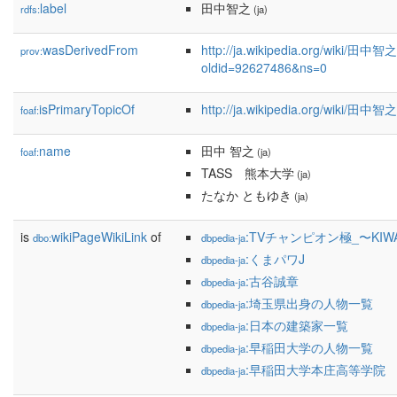
label
田中智之
rdfs:
(ja)
wasDerivedFrom
http://ja.wikipedia.org/wiki/田中智
prov:
oldid=92627486&ns=0
isPrimaryTopicOf
http://ja.wikipedia.org/wiki/田中智之
foaf:
name
田中 智之
foaf:
(ja)
TASS 熊本大学
(ja)
たなか ともゆき
(ja)
is
wikiPageWikiLink
of
:TVチャンピオン極_〜KIW
dbo:
dbpedia-ja
:くまパワJ
dbpedia-ja
:古谷誠章
dbpedia-ja
:埼玉県出身の人物一覧
dbpedia-ja
:日本の建築家一覧
dbpedia-ja
:早稲田大学の人物一覧
dbpedia-ja
:早稲田大学本庄高等学院
dbpedia-ja