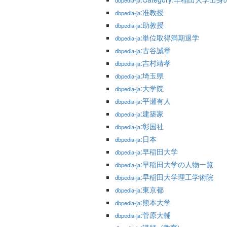
dbpedia-ja
:准教授
dbpedia-ja
:助教授
dbpedia-ja
:単位取得満期退学
dbpedia-ja
:古谷誠章
dbpedia-ja
:吉村靖孝
dbpedia-ja
:埼玉県
dbpedia-ja
:大学院
dbpedia-ja
:平瀬有人
dbpedia-ja
:建築家
dbpedia-ja
:彰国社
dbpedia-ja
:日本
dbpedia-ja
:早稲田大学
dbpedia-ja
:早稲田大学の人物一覧
dbpedia-ja
:早稲田大学理工学術院
dbpedia-ja
:東京都
dbpedia-ja
:熊本大学
dbpedia-ja
:菅原大輔
dbpedia-ja