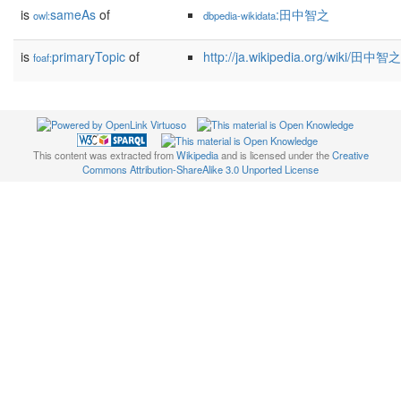
is
sameAs
of
:田中智之
owl:
dbpedia-wikidata
is
primaryTopic
of
http://ja.wikipedia.org/wiki/田中智之
foaf:
This content was extracted from
Wikipedia
and is licensed under the
Creative
Commons Attribution-ShareAlike 3.0 Unported License