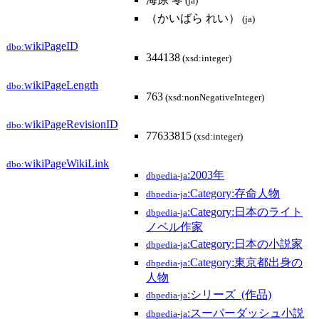
(ja)
（かいばら れい）
(ja)
wikiPageID
dbo:
344138
(xsd:integer)
wikiPageLength
dbo:
763
(xsd:nonNegativeInteger)
wikiPageRevisionID
dbo:
77633815
(xsd:integer)
wikiPageWikiLink
dbo:
:2003年
dbpedia-ja
:Category:存命人物
dbpedia-ja
:Category:日本のライト
dbpedia-ja
ノベル作家
:Category:日本の小説家
dbpedia-ja
:Category:東京都出身の
dbpedia-ja
人物
:シリーズ_(作品)
dbpedia-ja
:スーパーダッシュ小説
dbpedia-ja