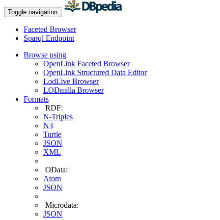
Toggle navigation
Faceted Browser
Sparql Endpoint
Browse using
OpenLink Faceted Browser
OpenLink Structured Data Editor
LodLive Browser
LODmilla Browser
Formats
RDF:
N-Triples
N3
Turtle
JSON
XML
OData:
Atom
JSON
Microdata:
JSON