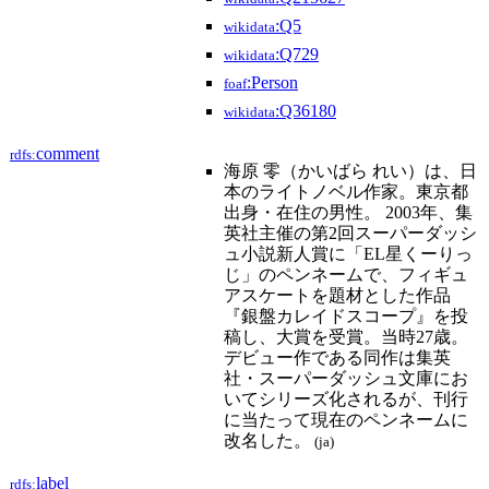
:Q5
wikidata
:Q729
wikidata
:Person
foaf
:Q36180
wikidata
comment
rdfs:
海原 零（かいばら れい）は、日
本のライトノベル作家。東京都
出身・在住の男性。 2003年、集
英社主催の第2回スーパーダッシ
ュ小説新人賞に「EL星くーりっ
じ」のペンネームで、フィギュ
アスケートを題材とした作品
『銀盤カレイドスコープ』を投
稿し、大賞を受賞。当時27歳。
デビュー作である同作は集英
社・スーパーダッシュ文庫にお
いてシリーズ化されるが、刊行
に当たって現在のペンネームに
改名した。
(ja)
label
rdfs: