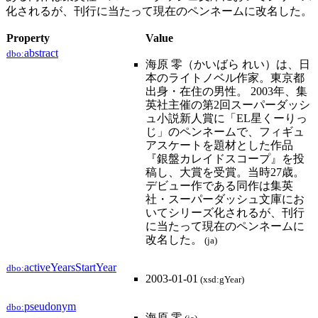
化されるが、刊行に当たって現在のペンネームに改名した。
Property
Value
abstract
dbo:
海原 零（かいばら れい）は、日
本のライトノベル作家。東京都
出身・在住の男性。 2003年、集
英社主催の第2回スーパーダッシ
ュ小説新人賞に「EL星くーりっ
じ」のペンネームで、フィギュ
アスケートを題材とした作品
『銀盤カレイドスコープ』を投
稿し、大賞を受賞。当時27歳。
デビュー作である同作は集英
社・スーパーダッシュ文庫にお
いてシリーズ化されるが、刊行
に当たって現在のペンネームに
改名した。
(ja)
activeYearsStartYear
dbo:
2003-01-01
(xsd:gYear)
pseudonym
dbo:
海原 零