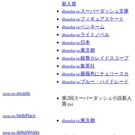
新人賞
:スーパーダッシュ文庫
dbpedia-ja
:フィギュアスケート
dbpedia-ja
:ペンネーム
dbpedia-ja
:ライトノベル
dbpedia-ja
:日本
dbpedia-ja
:東京都
dbpedia-ja
:銀盤カレイドスコープ
dbpedia-ja
:集英社
dbpedia-ja
:薔薇色にチェリースカ
dbpedia-ja
:ブルー・ハイドレード
dbpedia-ja
awards
prop-en:
第2回スーパーダッシュ小説新人
賞
(ja)
birthPlace
prop-en:
:東京都
dbpedia-ja
debutWorks
prop-en: