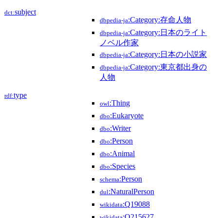
subject
dct:
:Category:存命人物
dbpedia-ja
:Category:日本のライト
dbpedia-ja
ノベル作家
:Category:日本の小説家
dbpedia-ja
:Category:東京都出身の
dbpedia-ja
人物
type
rdf:
:Thing
owl
:Eukaryote
dbo
:Writer
dbo
:Person
dbo
:Animal
dbo
:Species
dbo
:Person
schema
:NaturalPerson
dul
:Q19088
wikidata
:Q215627
wikidata