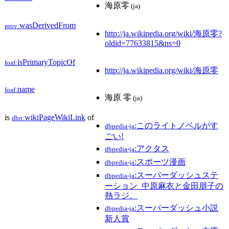
海原零
(ja)
wasDerivedFrom
prov:
http://ja.wikipedia.org/wiki/海原零?
oldid=77633815&ns=0
isPrimaryTopicOf
foaf:
http://ja.wikipedia.org/wiki/海原零
name
foaf:
海原 零
(ja)
is
wikiPageWikiLink
of
dbo:
:このライトノベルがす
dbpedia-ja
ごい!
:アクタス
dbpedia-ja
:スポーツ漫画
dbpedia-ja
:スーパーダッシュステ
dbpedia-ja
ーション_中原麻衣と金田朋子の
熱ラジ。
:スーパーダッシュ小説
dbpedia-ja
新人賞