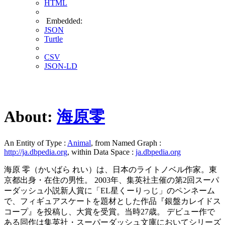
HTML
Embedded:
JSON
Turtle
CSV
JSON-LD
About:
海原零
An Entity of Type :
Animal
, from Named Graph :
http://ja.dbpedia.org
, within Data Space :
ja.dbpedia.org
海原 零（かいばら れい）は、日本のライトノベル作家。東
京都出身・在住の男性。 2003年、集英社主催の第2回スーパ
ーダッシュ小説新人賞に「EL星くーりっじ」のペンネーム
で、フィギュアスケートを題材とした作品『銀盤カレイドス
コープ』を投稿し、大賞を受賞。当時27歳。 デビュー作で
ある同作は集英社・スーパーダッシュ文庫においてシリーズ