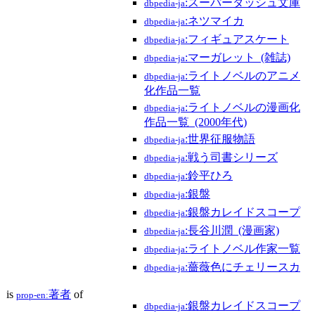
:スーパーダッシュ文庫
dbpedia-ja
:ネツマイカ
dbpedia-ja
:フィギュアスケート
dbpedia-ja
:マーガレット_(雑誌)
dbpedia-ja
:ライトノベルのアニメ
dbpedia-ja
化作品一覧
:ライトノベルの漫画化
dbpedia-ja
作品一覧_(2000年代)
:世界征服物語
dbpedia-ja
:戦う司書シリーズ
dbpedia-ja
:鈴平ひろ
dbpedia-ja
:銀盤
dbpedia-ja
:銀盤カレイドスコープ
dbpedia-ja
:長谷川潤_(漫画家)
dbpedia-ja
:ライトノベル作家一覧
dbpedia-ja
:薔薇色にチェリースカ
dbpedia-ja
is
著者
of
prop-en:
:銀盤カレイドスコープ
dbpedia-ja