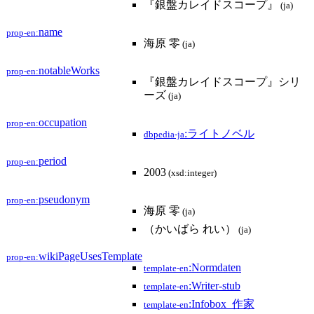
『銀盤カレイドスコープ』
(ja)
name
prop-en:
海原 零
(ja)
notableWorks
prop-en:
『銀盤カレイドスコープ』シリ
ーズ
(ja)
occupation
prop-en:
:ライトノベル
dbpedia-ja
period
prop-en:
2003
(xsd:integer)
pseudonym
prop-en:
海原 零
(ja)
（かいばら れい）
(ja)
wikiPageUsesTemplate
prop-en:
:Normdaten
template-en
:Writer-stub
template-en
:Infobox_作家
template-en