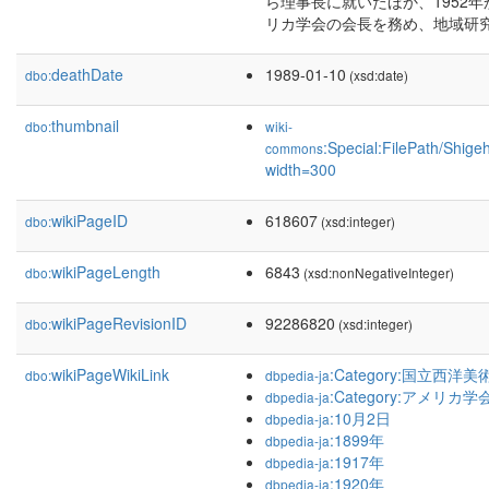
ら理事長に就いたほか、1952年
リカ学会の会長を務め、地域研
deathDate
1989-01-10
dbo:
(xsd:date)
thumbnail
dbo:
wiki-
:Special:FilePath/Shi
commons
width=300
wikiPageID
618607
dbo:
(xsd:integer)
wikiPageLength
6843
dbo:
(xsd:nonNegativeInteger)
wikiPageRevisionID
92286820
dbo:
(xsd:integer)
wikiPageWikiLink
:Category:国立西洋
dbo:
dbpedia-ja
:Category:アメリカ
dbpedia-ja
:10月2日
dbpedia-ja
:1899年
dbpedia-ja
:1917年
dbpedia-ja
:1920年
dbpedia-ja