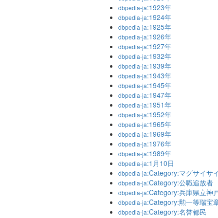
:1923年
dbpedia-ja
:1924年
dbpedia-ja
:1925年
dbpedia-ja
:1926年
dbpedia-ja
:1927年
dbpedia-ja
:1932年
dbpedia-ja
:1939年
dbpedia-ja
:1943年
dbpedia-ja
:1945年
dbpedia-ja
:1947年
dbpedia-ja
:1951年
dbpedia-ja
:1952年
dbpedia-ja
:1965年
dbpedia-ja
:1969年
dbpedia-ja
:1976年
dbpedia-ja
:1989年
dbpedia-ja
:1月10日
dbpedia-ja
:Category:マグサイ
dbpedia-ja
:Category:公職追放者
dbpedia-ja
:Category:兵庫県
dbpedia-ja
:Category:勲一等瑞
dbpedia-ja
:Category:名誉都民
dbpedia-ja