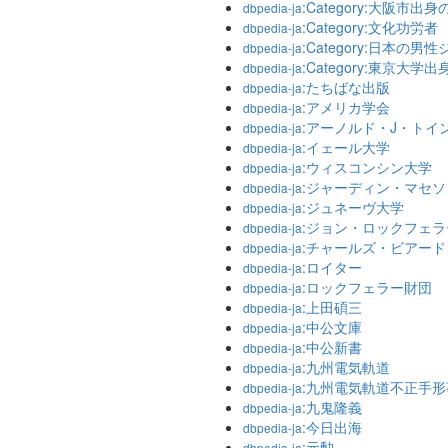
:Category:大阪市出
dbpedia-ja
:Category:文化功労者
dbpedia-ja
:Category:日本の
dbpedia-ja
:Category:東京大学
dbpedia-ja
:たちばな出版
dbpedia-ja
:アメリカ学会
dbpedia-ja
:アーノルド・J・トイ
dbpedia-ja
:イェール大学
dbpedia-ja
:ウィスコンシン大学
dbpedia-ja
:ジャーディン・マセソ
dbpedia-ja
:ジュネーヴ大学
dbpedia-ja
:ジョン・ロックフェラ
dbpedia-ja
:チャールズ・ビアード
dbpedia-ja
:ロイター
dbpedia-ja
:ロックフェラー財団
dbpedia-ja
:上田碩三
dbpedia-ja
:中公文庫
dbpedia-ja
:中公新書
dbpedia-ja
:九州電気軌道
dbpedia-ja
:九州電気軌道不正手形
dbpedia-ja
:九鬼隆義
dbpedia-ja
:今日出海
dbpedia-ja
:元勲
dbpedia-ja