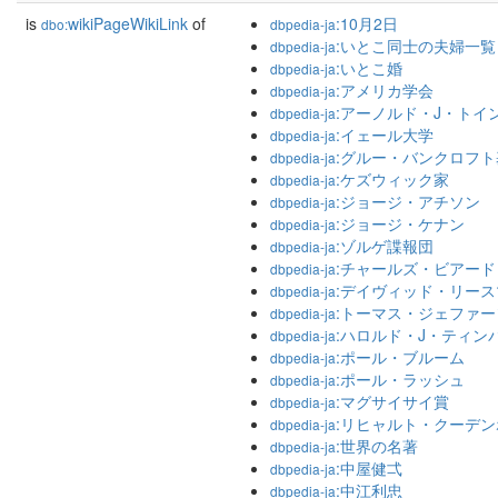
is
wikiPageWikiLink
of
:10月2日
dbo:
dbpedia-ja
:いとこ同士の夫婦一覧
dbpedia-ja
:いとこ婚
dbpedia-ja
:アメリカ学会
dbpedia-ja
:アーノルド・J・トイ
dbpedia-ja
:イェール大学
dbpedia-ja
:グルー・バンクロフト
dbpedia-ja
:ケズウィック家
dbpedia-ja
:ジョージ・アチソン
dbpedia-ja
:ジョージ・ケナン
dbpedia-ja
:ゾルゲ諜報団
dbpedia-ja
:チャールズ・ビアード
dbpedia-ja
:デイヴィッド・リース
dbpedia-ja
:トーマス・ジェファー
dbpedia-ja
:ハロルド・J・ティン
dbpedia-ja
:ポール・ブルーム
dbpedia-ja
:ポール・ラッシュ
dbpedia-ja
:マグサイサイ賞
dbpedia-ja
:リヒャルト・クーデ
dbpedia-ja
:世界の名著
dbpedia-ja
:中屋健弌
dbpedia-ja
:中江利忠
dbpedia-ja