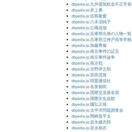
:九州電気軌道不正手形
dbpedia-ja
:井上勇
dbpedia-ja
:佐島敬愛
dbpedia-ja
:八木沼純子
dbpedia-ja
:公職追放
dbpedia-ja
:兵庫県出身の人物一覧
dbpedia-ja
:兵庫県立神戸高等学
dbpedia-ja
:加藤秀俊
dbpedia-ja
:南京事件の証言
dbpedia-ja
:南京事件論争
dbpedia-ja
:南京戦
dbpedia-ja
:古野伊之助
dbpedia-ja
:吉田茂賞
dbpedia-ja
:同盟通信社
dbpedia-ja
:名誉都民
dbpedia-ja
:国際交流基金賞
dbpedia-ja
:国際文化会館
dbpedia-ja
:國弘正雄
dbpedia-ja
:太平洋問題調査会
dbpedia-ja
:岡崎嘉平太
dbpedia-ja
:岩永健吉郎
dbpedia-ja
:岩永裕吉
dbpedia-ja