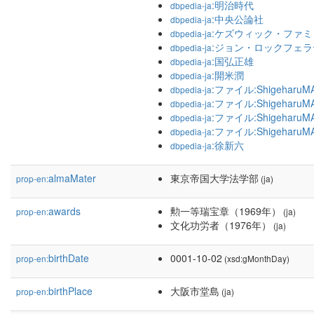
:明治時代
dbpedia-ja
:中央公論社
dbpedia-ja
:ケズウィック・ファミ
dbpedia-ja
:ジョン・ロックフェラ
dbpedia-ja
:国弘正雄
dbpedia-ja
:開米潤
dbpedia-ja
:ファイル:ShigeharuMA
dbpedia-ja
:ファイル:ShigeharuMA
dbpedia-ja
:ファイル:ShigeharuMA
dbpedia-ja
:ファイル:ShigeharuMA
dbpedia-ja
:徐新六
dbpedia-ja
almaMater
東京帝国大学法学部
prop-en:
(ja)
awards
勲一等瑞宝章（1969年）
prop-en:
(ja)
文化功労者（1976年）
(ja)
birthDate
0001-10-02
prop-en:
(xsd:gMonthDay)
birthPlace
大阪市堂島
prop-en:
(ja)