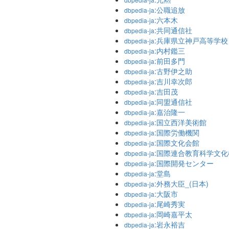
:公職追放
dbpedia-ja
:六本木
dbpedia-ja
:共同通信社
dbpedia-ja
:兵庫県立神戸高等学校
dbpedia-ja
:内村鑑三
dbpedia-ja
:前田多門
dbpedia-ja
:古野伊之助
dbpedia-ja
:吉川幸次郎
dbpedia-ja
:吉田茂
dbpedia-ja
:同盟通信社
dbpedia-ja
:嘉治隆一
dbpedia-ja
:国立西洋美術館
dbpedia-ja
:国際労働機関
dbpedia-ja
:国際文化会館
dbpedia-ja
:国際連合教育科学文化
dbpedia-ja
:国際開発センター
dbpedia-ja
:堂島
dbpedia-ja
:外務大臣_(日本)
dbpedia-ja
:大阪市
dbpedia-ja
:尾崎秀実
dbpedia-ja
:岡崎嘉平太
dbpedia-ja
:岩永裕吉
dbpedia-ja