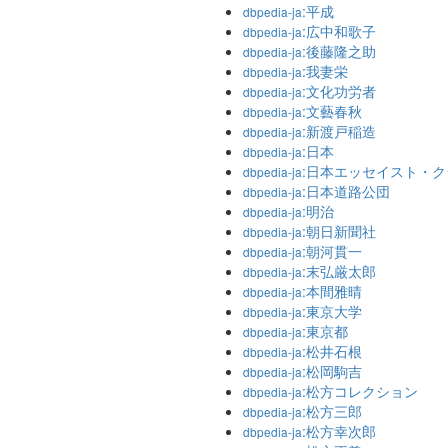
:平成
dbpedia-ja
:広中和歌子
dbpedia-ja
:後藤隆之助
dbpedia-ja
:我妻栄
dbpedia-ja
:文化功労者
dbpedia-ja
:文藝春秋
dbpedia-ja
:新渡戸稲造
dbpedia-ja
:日本
dbpedia-ja
:日本エッセイスト・
dbpedia-ja
:日本道路公団
dbpedia-ja
:明治
dbpedia-ja
:朝日新聞社
dbpedia-ja
:朝河貫一
dbpedia-ja
:末弘厳太郎
dbpedia-ja
:本間雅晴
dbpedia-ja
:東京大学
dbpedia-ja
:東京都
dbpedia-ja
:松井石根
dbpedia-ja
:松岡駒吉
dbpedia-ja
:松方コレクション
dbpedia-ja
:松方三郎
dbpedia-ja
:松方幸次郎
dbpedia-ja