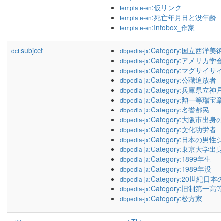
:仮リンク
template-en
:死亡年月日と没年齢
template-en
:Infobox_作家
template-en
subject
:Category:国立西洋
dct:
dbpedia-ja
:Category:アメリカ
dbpedia-ja
:Category:マグサイ
dbpedia-ja
:Category:公職追放者
dbpedia-ja
:Category:兵庫県
dbpedia-ja
:Category:勲一等瑞
dbpedia-ja
:Category:名誉都民
dbpedia-ja
:Category:大阪市出
dbpedia-ja
:Category:文化功労者
dbpedia-ja
:Category:日本の
dbpedia-ja
:Category:東京大学
dbpedia-ja
:Category:1899年生
dbpedia-ja
:Category:1989年没
dbpedia-ja
:Category:20世紀
dbpedia-ja
:Category:旧制第
dbpedia-ja
:Category:松方家
dbpedia-ja