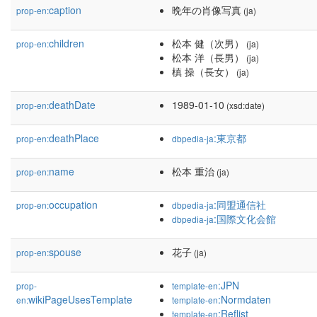
caption
晩年の肖像写真
prop-en:
(ja)
children
松本 健（次男）
prop-en:
(ja)
松本 洋（長男）
(ja)
槙 操（長女）
(ja)
deathDate
1989-01-10
prop-en:
(xsd:date)
deathPlace
:東京都
prop-en:
dbpedia-ja
name
松本 重治
prop-en:
(ja)
occupation
:同盟通信社
prop-en:
dbpedia-ja
:国際文化会館
dbpedia-ja
spouse
花子
prop-en:
(ja)
:JPN
prop-
template-en
wikiPageUsesTemplate
:Normdaten
en:
template-en
:Reflist
template-en