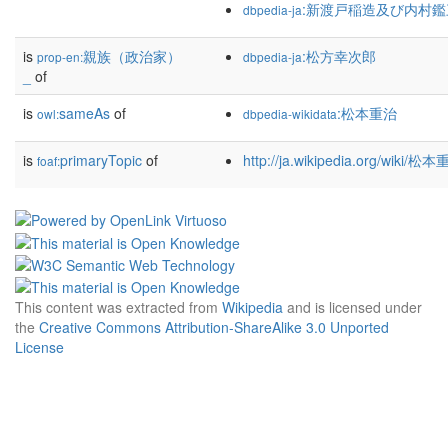
:新渡戸稲造及び内村
dbpedia-ja
is
親族（政治家）
:松方幸次郎
prop-en:
dbpedia-ja
_
of
is
sameAs
of
:松本重治
owl:
dbpedia-wikidata
is
primaryTopic
of
http://ja.wikipedia.org/wiki/松
foaf:
This content was extracted from
Wikipedia
and is licensed under
the
Creative Commons Attribution-ShareAlike 3.0 Unported
License