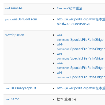
sameAs
:松本重治
owl:
freebase
wasDerivedFrom
http://ja.wikipedia.org/wiki/松
prov:
oldid=92286820&ns=0
depiction
foaf:
wiki-
:Special:FilePath/Shi
commons
wiki-
:Special:FilePath/Shi
commons
wiki-
:Special:FilePath/Shi
commons
wiki-
:Special:FilePath/Shi
commons
wiki-
:Special:FilePath/Shi
commons
isPrimaryTopicOf
http://ja.wikipedia.org/wiki/松
foaf:
name
松本 重治
foaf:
(ja)