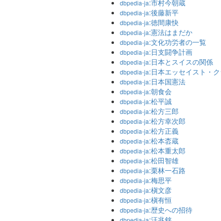
:市村今朝蔵
dbpedia-ja
:後藤新平
dbpedia-ja
:徳間康快
dbpedia-ja
:憲法はまだか
dbpedia-ja
:文化功労者の一覧
dbpedia-ja
:日支闘争計画
dbpedia-ja
:日本とスイスの関係
dbpedia-ja
:日本エッセイスト・
dbpedia-ja
:日本国憲法
dbpedia-ja
:朝食会
dbpedia-ja
:松平誠
dbpedia-ja
:松方三郎
dbpedia-ja
:松方幸次郎
dbpedia-ja
:松方正義
dbpedia-ja
:松本枩蔵
dbpedia-ja
:松本重太郎
dbpedia-ja
:松田智雄
dbpedia-ja
:栗林一石路
dbpedia-ja
:梅思平
dbpedia-ja
:槇文彦
dbpedia-ja
:槇有恒
dbpedia-ja
:歴史への招待
dbpedia-ja
:汪兆銘
dbpedia-ja