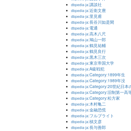
:講談社
dbpedia-ja
:近衛文麿
dbpedia-ja
:里見甫
dbpedia-ja
:長谷川如是閑
dbpedia-ja
:電通
dbpedia-ja
:高木八尺
dbpedia-ja
:鳩山一郎
dbpedia-ja
:鶴見祐輔
dbpedia-ja
:鶴見良行
dbpedia-ja
:黒木三次
dbpedia-ja
:東京帝国大学
dbpedia-ja
:A級戦犯
dbpedia-ja
:Category:1899年生
dbpedia-ja
:Category:1989年没
dbpedia-ja
:Category:20世紀
dbpedia-ja
:Category:旧制第
dbpedia-ja
:Category:松方家
dbpedia-ja
:木村亀二
dbpedia-ja
:金融恐慌
dbpedia-ja
:フルブライト
dbpedia-ja
:槙文彦
dbpedia-ja
:長与善郎
dbpedia-ja