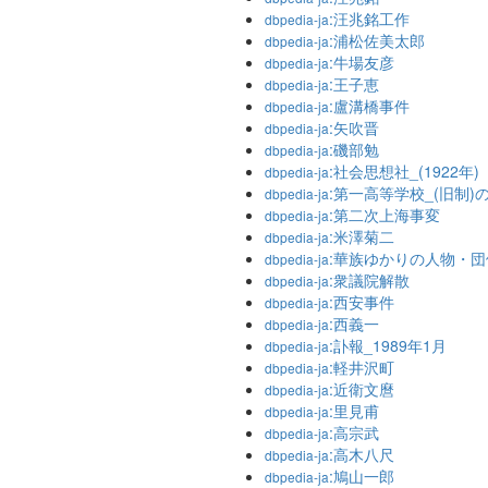
:汪兆銘工作
dbpedia-ja
:浦松佐美太郎
dbpedia-ja
:牛場友彦
dbpedia-ja
:王子恵
dbpedia-ja
:盧溝橋事件
dbpedia-ja
:矢吹晋
dbpedia-ja
:磯部勉
dbpedia-ja
:社会思想社_(1922年)
dbpedia-ja
:第一高等学校_(旧制)
dbpedia-ja
:第二次上海事変
dbpedia-ja
:米澤菊二
dbpedia-ja
:華族ゆかりの人物・団
dbpedia-ja
:衆議院解散
dbpedia-ja
:西安事件
dbpedia-ja
:西義一
dbpedia-ja
:訃報_1989年1月
dbpedia-ja
:軽井沢町
dbpedia-ja
:近衛文麿
dbpedia-ja
:里見甫
dbpedia-ja
:高宗武
dbpedia-ja
:高木八尺
dbpedia-ja
:鳩山一郎
dbpedia-ja