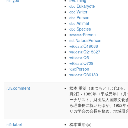
type
:Thing
rdf:
owl
:Eukaryote
dbo
:Writer
dbo
:Person
dbo
:Animal
dbo
:Species
dbo
:Person
schema
:NaturalPerson
dul
:Q19088
wikidata
:Q215627
wikidata
:Q5
wikidata
:Q729
wikidata
:Person
foaf
:Q36180
wikidata
comment
松本 重治（まつもと しげはる、1
rdfs:
月2日 - 1989年〈平成元年〉
ーナリスト。財団法人国際文化
ら理事長に就いたほか、1952年
リカ学会の会長を務め、地域研
label
松本重治
rdfs:
(ja)