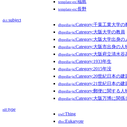
:福島
template-en
:長野
template-en
subject
dct:
:Category:千葉工業大学
dbpedia-ja
:Category:大阪大学の教員
dbpedia-ja
:Category:大阪大学出身
dbpedia-ja
:Category:大阪市出身の人
dbpedia-ja
:Category:大阪府立
dbpedia-ja
:Category:1933年生
dbpedia-ja
:Category:2015年没
dbpedia-ja
:Category:20世紀日本の
dbpedia-ja
:Category:21世紀日本の
dbpedia-ja
:Category:郵便に関する人
dbpedia-ja
:Category:大阪万博に関
dbpedia-ja
type
rdf:
:Thing
owl
:Eukaryote
dbo