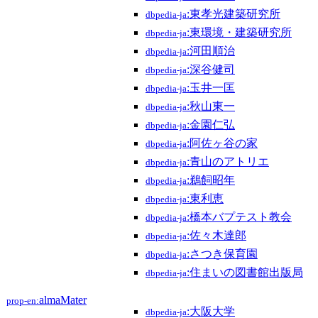
:東孝光建築研究所
dbpedia-ja
:東環境・建築研究所
dbpedia-ja
:河田順治
dbpedia-ja
:深谷健司
dbpedia-ja
:玉井一匡
dbpedia-ja
:秋山東一
dbpedia-ja
:金園仁弘
dbpedia-ja
:阿佐ヶ谷の家
dbpedia-ja
:青山のアトリエ
dbpedia-ja
:鵜飼昭年
dbpedia-ja
:東利恵
dbpedia-ja
:橋本バプテスト教会
dbpedia-ja
:佐々木達郎
dbpedia-ja
:さつき保育園
dbpedia-ja
:住まいの図書館出版局
dbpedia-ja
almaMater
prop-en:
:大阪大学
dbpedia-ja