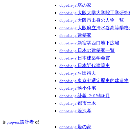
:塔の家
dbpedia-ja
:大阪大学大学院工学研究
dbpedia-ja
:大阪市出身の人物一覧
dbpedia-ja
:大阪府立清水谷高等学校
dbpedia-ja
:建築家
dbpedia-ja
:新宿駅西口地下広場
dbpedia-ja
:日本の建築家一覧
dbpedia-ja
:日本建築学会賞
dbpedia-ja
:日本近代建築史
dbpedia-ja
:村田靖夫
dbpedia-ja
:東京都選定歴史的建造物
dbpedia-ja
:狭小住宅
dbpedia-ja
:訃報_2015年6月
dbpedia-ja
:都市土木
dbpedia-ja
:境沢孝
dbpedia-ja
is
設計者
of
prop-en:
:塔の家
dbpedia-ja