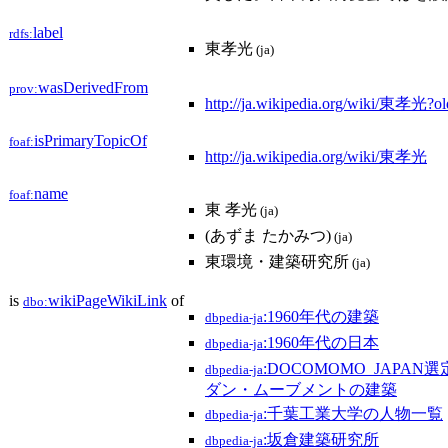
label
rdfs:
東孝光
(ja)
wasDerivedFrom
prov:
http://ja.wikipedia.org/wiki/東孝光?
isPrimaryTopicOf
foaf:
http://ja.wikipedia.org/wiki/東孝光
name
foaf:
東 孝光
(ja)
(あずま たかみつ)
(ja)
東環境・建築研究所
(ja)
is
wikiPageWikiLink
of
dbo:
:1960年代の建築
dbpedia-ja
:1960年代の日本
dbpedia-ja
:DOCOMOMO_JAPA
dbpedia-ja
ダン・ムーブメントの建築
:千葉工業大学の人物一覧
dbpedia-ja
:坂倉建築研究所
dbpedia-ja