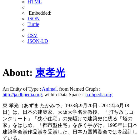
HTML
Embedded:
JSON
Turtle
CSV
JSON-LD
About:
東孝光
An Entity of Type :
Animal
, from Named Graph :
http://ja.dbpedia.org
, within Data Space :
ja.dbpedia.org
東 孝光（あずま たかみつ、1933年9月20日 - 2015年6月18
日）は、日本の建築家。大阪大学名誉教授。 「打ち放しコ
ンクリート」「狭小住宅」の先駆けで建築史に残る「塔の
家」をはじめ、「都市型住宅」を多く手がけ、1995年に日本
建築学会賞作品賞を受賞した。日本万国博覧会ではを設計し
ている。