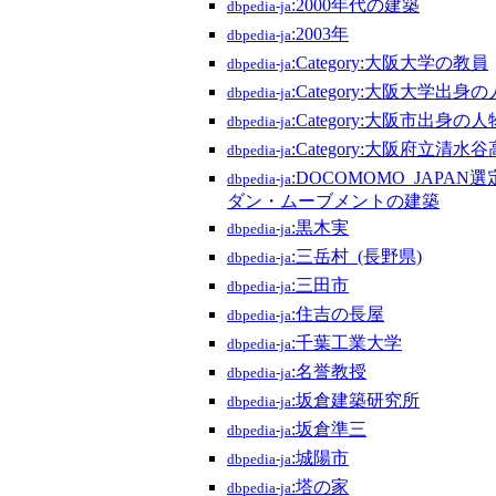
:2000年代の建築
dbpedia-ja
:2003年
dbpedia-ja
:Category:大阪大学の教員
dbpedia-ja
:Category:大阪大学出身
dbpedia-ja
:Category:大阪市出身の人
dbpedia-ja
:Category:大阪府立
dbpedia-ja
:DOCOMOMO_JAPA
dbpedia-ja
ダン・ムーブメントの建築
:黒木実
dbpedia-ja
:三岳村_(長野県)
dbpedia-ja
:三田市
dbpedia-ja
:住吉の長屋
dbpedia-ja
:千葉工業大学
dbpedia-ja
:名誉教授
dbpedia-ja
:坂倉建築研究所
dbpedia-ja
:坂倉準三
dbpedia-ja
:城陽市
dbpedia-ja
:塔の家
dbpedia-ja