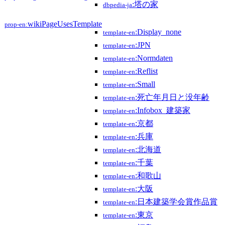
:塔の家
dbpedia-ja
wikiPageUsesTemplate
prop-en:
:Display_none
template-en
:JPN
template-en
:Normdaten
template-en
:Reflist
template-en
:Small
template-en
:死亡年月日と没年齢
template-en
:Infobox_建築家
template-en
:京都
template-en
:兵庫
template-en
:北海道
template-en
:千葉
template-en
:和歌山
template-en
:大阪
template-en
:日本建築学会賞作品賞
template-en
:東京
template-en