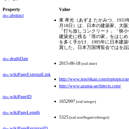
Property
Value
abstract
dbo:
東 孝光（あずま たかみつ、1933年9月
月18日）は、日本の建築家。大
「打ち放しコンクリート」「狭小
建築史に残る「塔の家」をはじめ
を多く手がけ、1995年に日本建
賞した。日本万国博覧会ではを設
deathDate
dbo:
2015-06-18
(xsd:date)
wikiPageExternalLink
dbo:
http://www.ienojikan.com/toptopics/a
http://www.azuma-architects.com/
wikiPageID
dbo:
1652997
(xsd:integer)
wikiPageLength
dbo:
5325
(xsd:nonNegativeInteger)
wikiPageRevisionID
dbo: