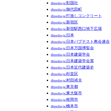
:彰国社
dbpedia-ja
:御代田町
dbpedia-ja
:打放しコンクリート
dbpedia-ja
:新宿区
dbpedia-ja
:新宿駅西口地下広場
dbpedia-ja
:日本
dbpedia-ja
:日本バプテスト教会連合
dbpedia-ja
:日本万国博覧会
dbpedia-ja
:日本建築学会
dbpedia-ja
:日本建築学会賞
dbpedia-ja
:日本近代建築史
dbpedia-ja
:杉並区
dbpedia-ja
:村田靖夫
dbpedia-ja
:東京都
dbpedia-ja
:東大阪市
dbpedia-ja
:枚岡市
dbpedia-ja
:橋本市
dbpedia-ja