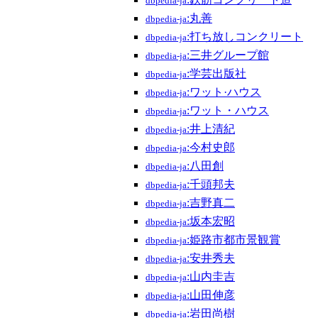
dbpedia-ja
:丸善
dbpedia-ja
:打ち放しコンクリート
dbpedia-ja
:三井グループ館
dbpedia-ja
:学芸出版社
dbpedia-ja
:ワット·ハウス
dbpedia-ja
:ワット・ハウス
dbpedia-ja
:井上清紀
dbpedia-ja
:今村史郎
dbpedia-ja
:八田創
dbpedia-ja
:千頭邦夫
dbpedia-ja
:吉野真二
dbpedia-ja
:坂本宏昭
dbpedia-ja
:姫路市都市景観賞
dbpedia-ja
:安井秀夫
dbpedia-ja
:山内圭吉
dbpedia-ja
:山田伸彦
dbpedia-ja
:岩田尚樹
dbpedia-ja