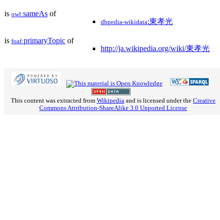
is
sameAs
of
owl:
:東孝光
dbpedia-wikidata
is
primaryTopic
of
foaf:
http://ja.wikipedia.org/wiki/東孝光
This content was extracted from
Wikipedia
and is licensed under the
Creative
Commons Attribution-ShareAlike 3.0 Unported License