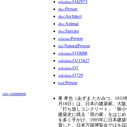
:Q42973
wikidata
:Person
dbo
:Architect
dbo
:Animal
dbo
:Species
dbo
:Person
schema
:NaturalPerson
dul
:Q19088
wikidata
:Q215627
wikidata
:Q5
wikidata
:Q729
wikidata
:Person
foaf
comment
rdfs:
東 孝光（あずま たかみつ、1933年9月
月18日）は、日本の建築家。大
「打ち放しコンクリート」「狭小
建築史に残る「塔の家」をはじめ
を多く手がけ、1995年に日本建
賞した。日本万国博覧会ではを設