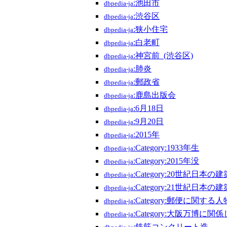
:池田市
dbpedia-ja
:渋谷区
dbpedia-ja
:狭小住宅
dbpedia-ja
:白老町
dbpedia-ja
:神宮前_(渋谷区)
dbpedia-ja
:肺炎
dbpedia-ja
:郵政省
dbpedia-ja
:鹿島出版会
dbpedia-ja
:6月18日
dbpedia-ja
:9月20日
dbpedia-ja
:2015年
dbpedia-ja
:Category:1933年生
dbpedia-ja
:Category:2015年没
dbpedia-ja
:Category:20世紀日本の
dbpedia-ja
:Category:21世紀日本の
dbpedia-ja
:Category:郵便に関する人
dbpedia-ja
:Category:大阪万博に関
dbpedia-ja
:鉄筋コンクリート造