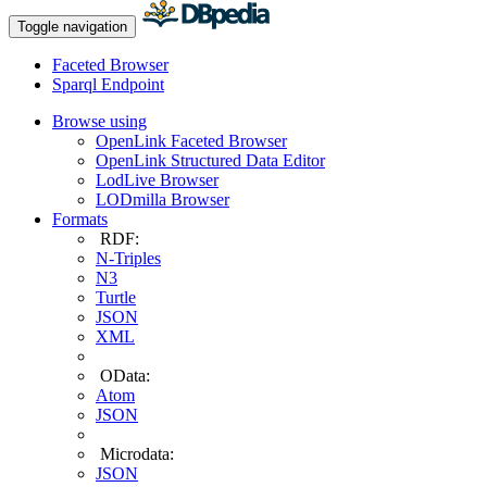
Toggle navigation
Faceted Browser
Sparql Endpoint
Browse using
OpenLink Faceted Browser
OpenLink Structured Data Editor
LodLive Browser
LODmilla Browser
Formats
RDF:
N-Triples
N3
Turtle
JSON
XML
OData:
Atom
JSON
Microdata:
JSON