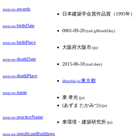
awards
prop-en:
日本建築学会賞作品賞（1995年）
birthDate
prop-en:
0001-09-20
(xsd:gMonthDay)
birthPlace
prop-en:
大阪府大阪市
(ja)
deathDate
prop-en:
2015-06-18
(xsd:date)
deathPlace
prop-en:
:東京都
dbpedia-ja
name
prop-en:
東 孝光
(ja)
(あずま たかみつ)
(ja)
practiceName
prop-en:
東環境・建築研究所
(ja)
significantBuildings
prop-en: