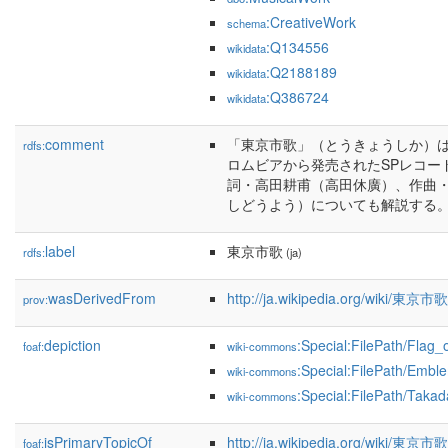
:CreativeWork
schema
:Q134556
wikidata
:Q2188189
wikidata
:Q386724
wikidata
comment
「東京市歌」（とうきょうしか）
rdfs:
ロムビアから発売されたSPレコー
詞・高田耕甫（高田休廣）、作曲・
しどうよう）についても解説する
label
東京市歌
rdfs:
(ja)
wasDerivedFrom
http://ja.wikipedia.org/wiki/東京
prov:
depiction
:Special:FilePath/Flag
foaf:
wiki-commons
:Special:FilePath/Embl
wiki-commons
:Special:FilePath/Takad
wiki-commons
isPrimaryTopicOf
http://ja.wikipedia.org/wiki/東京市歌
foaf: