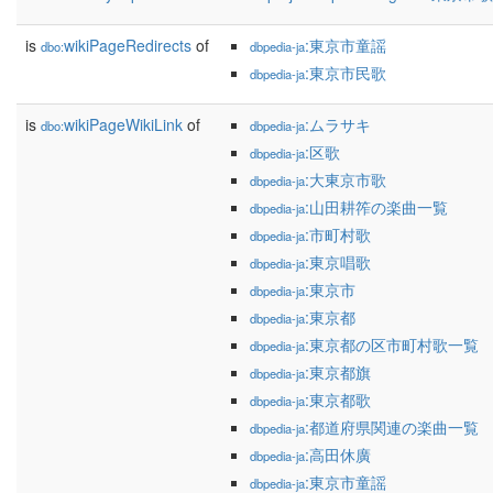
is
wikiPageRedirects
of
:東京市童謡
dbo:
dbpedia-ja
:東京市民歌
dbpedia-ja
is
wikiPageWikiLink
of
:ムラサキ
dbo:
dbpedia-ja
:区歌
dbpedia-ja
:大東京市歌
dbpedia-ja
:山田耕筰の楽曲一覧
dbpedia-ja
:市町村歌
dbpedia-ja
:東京唱歌
dbpedia-ja
:東京市
dbpedia-ja
:東京都
dbpedia-ja
:東京都の区市町村歌一覧
dbpedia-ja
:東京都旗
dbpedia-ja
:東京都歌
dbpedia-ja
:都道府県関連の楽曲一覧
dbpedia-ja
:高田休廣
dbpedia-ja
:東京市童謡
dbpedia-ja