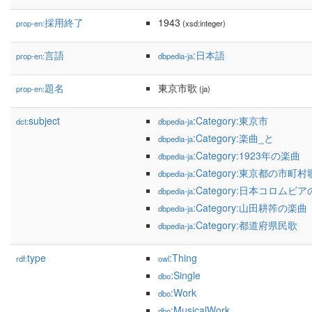
採用終了
1943
prop-en:
(xsd:integer)
言語
:日本語
prop-en:
dbpedia-ja
題名
東京市歌
prop-en:
(ja)
subject
:Category:東京市
dct:
dbpedia-ja
:Category:楽曲_と
dbpedia-ja
:Category:1923年の楽曲
dbpedia-ja
:Category:東京都の市町村
dbpedia-ja
:Category:日本コロムビ
dbpedia-ja
:Category:山田耕筰の楽曲
dbpedia-ja
:Category:都道府県民歌
dbpedia-ja
type
:Thing
rdf:
owl
:Single
dbo
:Work
dbo
:MusicalWork
dbo