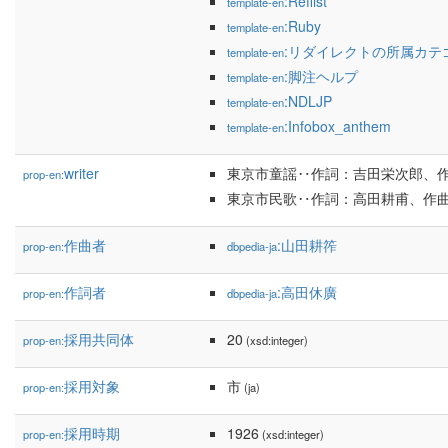
:Reflist
template-en
:Ruby
template-en
:リダイレクトの所属カテ
template-en
:脚注ヘルプ
template-en
:NDLJP
template-en
:Infobox_anthem
template-en
writer
東京市童謡‥作詞：吉田栄次郎、
prop-en:
東京市民歌‥作詞：高田耕甫、作
作曲者
:山田耕筰
prop-en:
dbpedia-ja
作詞者
:高田休廣
prop-en:
dbpedia-ja
採用共同体
20
prop-en:
(xsd:integer)
採用対象
市
prop-en:
(ja)
採用時期
1926
prop-en:
(xsd:integer)