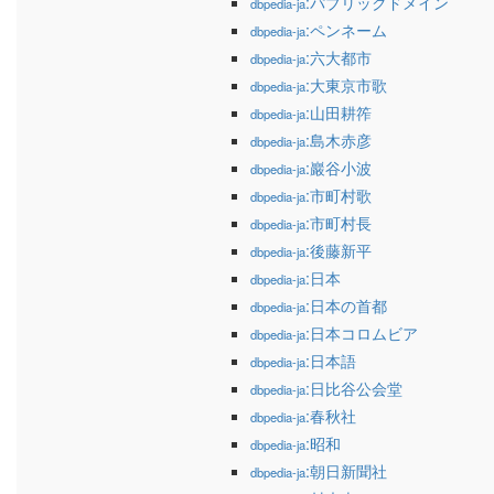
:パブリックドメイン
dbpedia-ja
:ペンネーム
dbpedia-ja
:六大都市
dbpedia-ja
:大東京市歌
dbpedia-ja
:山田耕筰
dbpedia-ja
:島木赤彦
dbpedia-ja
:巖谷小波
dbpedia-ja
:市町村歌
dbpedia-ja
:市町村長
dbpedia-ja
:後藤新平
dbpedia-ja
:日本
dbpedia-ja
:日本の首都
dbpedia-ja
:日本コロムビア
dbpedia-ja
:日本語
dbpedia-ja
:日比谷公会堂
dbpedia-ja
:春秋社
dbpedia-ja
:昭和
dbpedia-ja
:朝日新聞社
dbpedia-ja