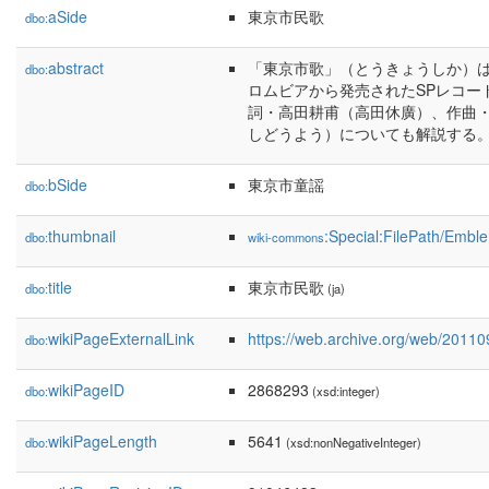
aSide
東京市民歌
dbo:
abstract
「東京市歌」（とうきょうしか）
dbo:
ロムビアから発売されたSPレコー
詞・高田耕甫（高田休廣）、作曲・
しどうよう）についても解説する
bSide
東京市童謡
dbo:
thumbnail
:Special:FilePath/Emb
dbo:
wiki-commons
title
東京市民歌
dbo:
(ja)
wikiPageExternalLink
https://web.archive.org/web/2011
dbo:
wikiPageID
2868293
dbo:
(xsd:integer)
wikiPageLength
5641
dbo:
(xsd:nonNegativeInteger)