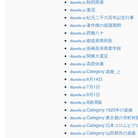
:秋田雨雀
dbpedia-ja
:童謡
dbpedia-ja
:紀元二千六百年記念行事
dbpedia-ja
:著作権の保護期間
dbpedia-ja
:西條八十
dbpedia-ja
:都道府県民歌
dbpedia-ja
:長崎高等商業学校
dbpedia-ja
:関東大震災
dbpedia-ja
:高田休廣
dbpedia-ja
:Category:楽曲_と
dbpedia-ja
:6月14日
dbpedia-ja
:7月1日
dbpedia-ja
:9月1日
dbpedia-ja
:A面/B面
dbpedia-ja
:Category:1923年の楽曲
dbpedia-ja
:Category:東京都の市町村
dbpedia-ja
:Category:日本コロムビ
dbpedia-ja
:Category:山田耕筰の楽曲
dbpedia-ja