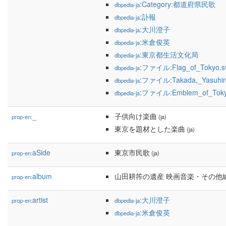
:Category:都道府県民歌
dbpedia-ja
:訃報
dbpedia-ja
:大川澄子
dbpedia-ja
:米倉俊英
dbpedia-ja
:東京都生活文化局
dbpedia-ja
:ファイル:Flag_of_Tokyo.s
dbpedia-ja
:ファイル:Takada,_Yasuhiro
dbpedia-ja
:ファイル:Emblem_of_Tokyo
dbpedia-ja
_
子供向け楽曲
prop-en:
(ja)
東京を題材とした楽曲
(ja)
aSide
東京市民歌
prop-en:
(ja)
album
山田耕筰の遺産 映画音楽・その他
prop-en:
artist
:大川澄子
prop-en:
dbpedia-ja
:米倉俊英
dbpedia-ja