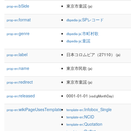
bSide
東京市童謡
prop-en:
(ja)
format
:SPレコード
prop-en:
dbpedia-ja
genre
:市町村歌
prop-en:
dbpedia-ja
:童謡
dbpedia-ja
label
日本コロムビア（27110）
prop-en:
(ja)
name
東京市民歌
prop-en:
(ja)
redirect
東京市童謡
prop-en:
(ja)
released
0001-01-01
prop-en:
(xsd:gMonthDay)
wikiPageUsesTemplate
:Infobox_Single
prop-en:
template-en
:NCID
template-en
:Quotation
template-en