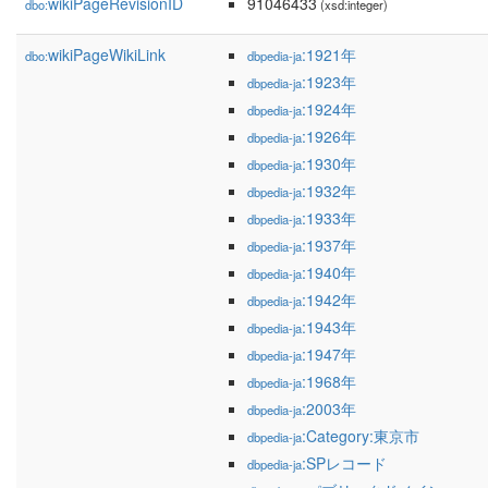
wikiPageRevisionID
91046433
dbo:
(xsd:integer)
wikiPageWikiLink
:1921年
dbo:
dbpedia-ja
:1923年
dbpedia-ja
:1924年
dbpedia-ja
:1926年
dbpedia-ja
:1930年
dbpedia-ja
:1932年
dbpedia-ja
:1933年
dbpedia-ja
:1937年
dbpedia-ja
:1940年
dbpedia-ja
:1942年
dbpedia-ja
:1943年
dbpedia-ja
:1947年
dbpedia-ja
:1968年
dbpedia-ja
:2003年
dbpedia-ja
:Category:東京市
dbpedia-ja
:SPレコード
dbpedia-ja