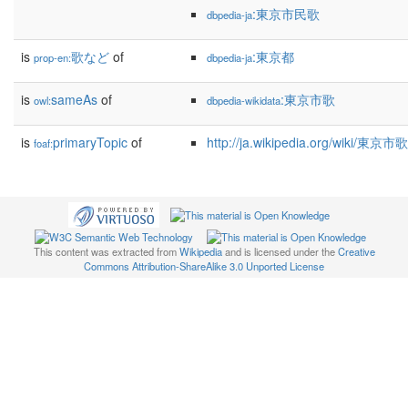
:東京市民歌
dbpedia-ja
is
歌など
of
:東京都
prop-en:
dbpedia-ja
is
sameAs
of
:東京市歌
owl:
dbpedia-wikidata
is
primaryTopic
of
http://ja.wikipedia.org/wiki/東京市歌
foaf:
This content was extracted from
Wikipedia
and is licensed under the
Creative
Commons Attribution-ShareAlike 3.0 Unported License