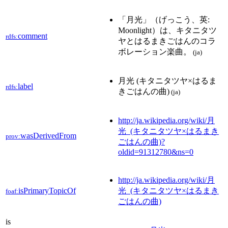
「月光」（げっこう、英:
Moonlight）は、キタニタツ
comment
rdfs:
ヤとはるまきごはんのコラ
ボレーション楽曲。
(ja)
月光 (キタニタツヤ×はるま
label
rdfs:
きごはんの曲)
(ja)
http://ja.wikipedia.org/wiki/月
光_(キタニタツヤ×はるまき
wasDerivedFrom
prov:
ごはんの曲)?
oldid=91312780&ns=0
http://ja.wikipedia.org/wiki/月
isPrimaryTopicOf
光_(キタニタツヤ×はるまき
foaf:
ごはんの曲)
is