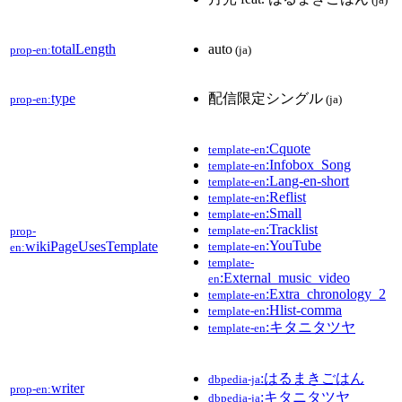
totalLength
auto
prop-en:
(ja)
type
配信限定シングル
prop-en:
(ja)
:Cquote
template-en
:Infobox_Song
template-en
:Lang-en-short
template-en
:Reflist
template-en
:Small
template-en
:Tracklist
template-en
prop-
:YouTube
wikiPageUsesTemplate
template-en
en:
template-
:External_music_video
en
:Extra_chronology_2
template-en
:Hlist-comma
template-en
:キタニタツヤ
template-en
:はるまきごはん
dbpedia-ja
writer
prop-en:
:キタニタツヤ
dbpedia-ja