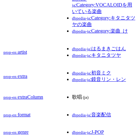
:Category:VOCALOIDを用
ja
いている楽曲
:Category:キタニタツ
dbpedia-ja
ヤの楽曲
:Category:楽曲_け
dbpedia-ja
:はるまきごはん
dbpedia-ja
artist
prop-en:
:キタニタツヤ
dbpedia-ja
:初音ミク
dbpedia-ja
extra
prop-en:
:鏡音リン・レン
dbpedia-ja
extraColumn
歌唱
prop-en:
(ja)
format
:音楽配信
prop-en:
dbpedia-ja
genre
:J-POP
prop-en:
dbpedia-ja