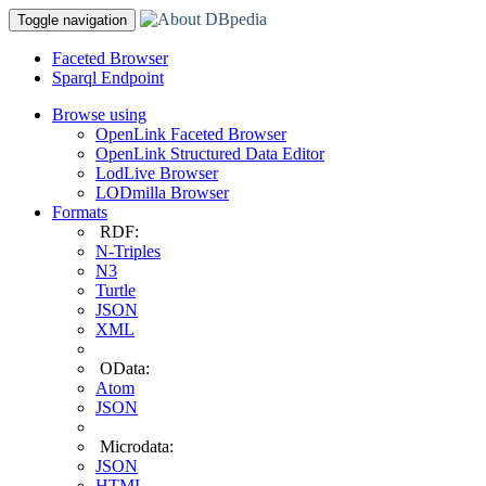
Toggle navigation
Faceted Browser
Sparql Endpoint
Browse using
OpenLink Faceted Browser
OpenLink Structured Data Editor
LodLive Browser
LODmilla Browser
Formats
RDF:
N-Triples
N3
Turtle
JSON
XML
OData:
Atom
JSON
Microdata:
JSON
HTML