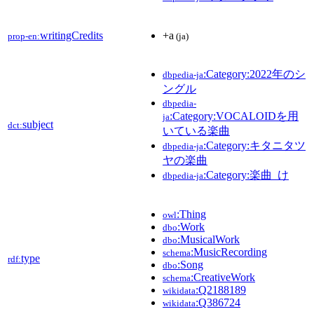
writingCredits
+a
prop-en:
(ja)
:Category:2022年のシ
dbpedia-ja
ングル
dbpedia-
:Category:VOCALOIDを用
ja
subject
dct:
いている楽曲
:Category:キタニタツ
dbpedia-ja
ヤの楽曲
:Category:楽曲_け
dbpedia-ja
:Thing
owl
:Work
dbo
:MusicalWork
dbo
:MusicRecording
schema
type
rdf:
:Song
dbo
:CreativeWork
schema
:Q2188189
wikidata
:Q386724
wikidata