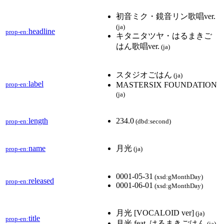
初音ミク・鏡音リン歌唱ver.
(ja)
headline
prop-en:
キタニタツヤ・はるまきご
はん歌唱ver.
(ja)
スタジオごはん
(ja)
label
prop-en:
MASTERSIX FOUNDATION
(ja)
length
234.0
prop-en:
(dbd:second)
name
月光
prop-en:
(ja)
0001-05-31
(xsd:gMonthDay)
released
prop-en:
0001-06-01
(xsd:gMonthDay)
月光 [VOCALOID ver]
(ja)
title
prop-en:
月光 feat. はるまきごはん
(ja)