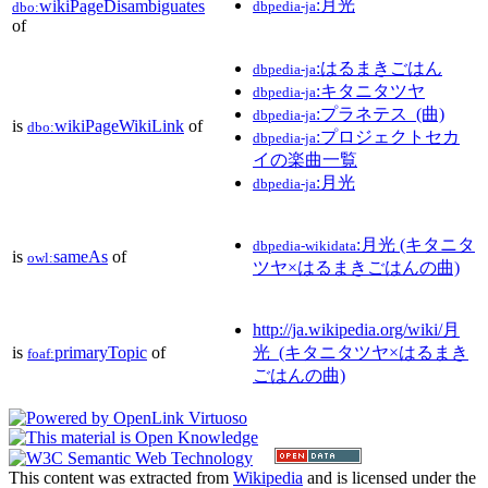
:月光
wikiPageDisambiguates
dbpedia-ja
dbo:
of
:はるまきごはん
dbpedia-ja
:キタニタツヤ
dbpedia-ja
:プラネテス_(曲)
dbpedia-ja
is
wikiPageWikiLink
of
dbo:
:プロジェクトセカ
dbpedia-ja
イの楽曲一覧
:月光
dbpedia-ja
:月光 (キタニタ
dbpedia-wikidata
is
sameAs
of
owl:
ツヤ×はるまきごはんの曲)
http://ja.wikipedia.org/wiki/月
is
primaryTopic
of
光_(キタニタツヤ×はるまき
foaf:
ごはんの曲)
This content was extracted from
Wikipedia
and is licensed under the