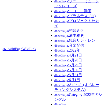
:ソニー・ミュージ
dbpedia-ja
ックレコーズ
:ニコニコ動画
dbpedia-ja
:プラネテス_(曲)
dbpedia-ja
:プロジェクトセカ
dbpedia-ja
イ
:初音ミク
dbpedia-ja
:浦本雅史
dbpedia-ja
:鏡音リン・レン
dbpedia-ja
:音楽配信
dbpedia-ja
wikiPageWikiLink
dbo:
:2022年
dbpedia-ja
:4月21日
dbpedia-ja
:5月20日
dbpedia-ja
:5月29日
dbpedia-ja
:5月30日
dbpedia-ja
:5月31日
dbpedia-ja
:6月1日
dbpedia-ja
:Android_(オペレー
dbpedia-ja
ティングシステム)
:Category:2022年のシ
dbpedia-ja
ングル
dbpedia-