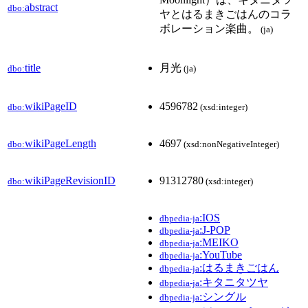
abstract
dbo:
ヤとはるまきごはんのコラ
ボレーション楽曲。
(ja)
title
月光
dbo:
(ja)
wikiPageID
4596782
dbo:
(xsd:integer)
wikiPageLength
4697
dbo:
(xsd:nonNegativeInteger)
wikiPageRevisionID
91312780
dbo:
(xsd:integer)
:IOS
dbpedia-ja
:J-POP
dbpedia-ja
:MEIKO
dbpedia-ja
:YouTube
dbpedia-ja
:はるまきごはん
dbpedia-ja
:キタニタツヤ
dbpedia-ja
:シングル
dbpedia-ja