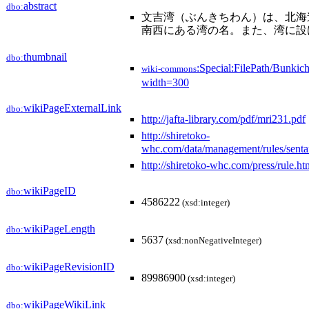
abstract
dbo:
文吉湾（ぶんきちわん）は、北海
南西にある湾の名。また、湾に設
thumbnail
dbo:
:Special:FilePath/Bunkic
wiki-commons
width=300
wikiPageExternalLink
dbo:
http://jafta-library.com/pdf/mri231.pdf
http://shiretoko-
whc.com/data/management/rules/sen
http://shiretoko-whc.com/press/rule.ht
wikiPageID
dbo:
4586222
(xsd:integer)
wikiPageLength
dbo:
5637
(xsd:nonNegativeInteger)
wikiPageRevisionID
dbo:
89986900
(xsd:integer)
wikiPageWikiLink
dbo: