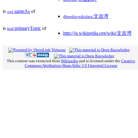
is
sameAs
of
owl:
:文吉湾
dbpedia-wikidata
is
primaryTopic
of
foaf:
http://ja.wikipedia.org/wiki/文吉湾
This content was extracted from
Wikipedia
and is licensed under the
Creative
Commons Attribution-ShareAlike 3.0 Unported License