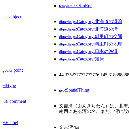
:SfnRef
template-en
subject
dct:
:Category:北海道の港湾
dbpedia-ja
:Category:北海道の湾
dbpedia-ja
:Category:斜里町の交通
dbpedia-ja
:Category:斜里町の地理
dbpedia-ja
:Category:日本の漁港
dbpedia-ja
:Category:知床
dbpedia-ja
point
georss:
44.335277777777776 145.31888888
type
rdf:
:SpatialThing
geo
comment
rdfs:
文吉湾（ぶんきちわん）は、北海
南西にある湾の名。また、湾に設
label
rdfs:
文吉湾
(ja)