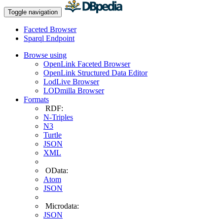
Toggle navigation
Faceted Browser
Sparql Endpoint
Browse using
OpenLink Faceted Browser
OpenLink Structured Data Editor
LodLive Browser
LODmilla Browser
Formats
RDF:
N-Triples
N3
Turtle
JSON
XML
OData:
Atom
JSON
Microdata:
JSON