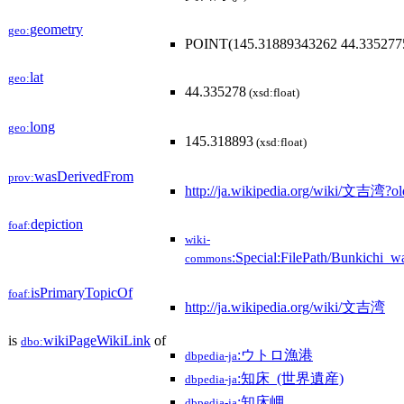
geometry
geo:
POINT(145.31889343262 44.335277
lat
geo:
44.335278
(xsd:float)
long
geo:
145.318893
(xsd:float)
wasDerivedFrom
prov:
http://ja.wikipedia.org/wiki/文吉湾?
depiction
foaf:
wiki-
:Special:FilePath/Bunkichi_w
commons
isPrimaryTopicOf
foaf:
http://ja.wikipedia.org/wiki/文吉湾
is
wikiPageWikiLink
of
dbo:
:ウトロ漁港
dbpedia-ja
:知床_(世界遺産)
dbpedia-ja
:知床岬
dbpedia-ja