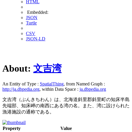
HTML
Embedded:
JSON
Turtle
CSV
JSON-LD
About:
文吉湾
An Entity of Type :
SpatialThing
, from Named Graph :
http://ja.dbpedia.org
, within Data Space :
ja.dbpedia.org
文吉湾（ぶんきちわん）は、北海道斜里郡斜里町の知床半島
先端部、知床岬の南西にある湾の名。また、湾に設けられた
漁港施設の通称である。
Property
Value