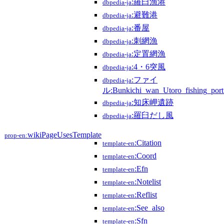
:羅臼漁港
dbpedia-ja
:避難港
dbpedia-ja
:番屋
dbpedia-ja
:刺網漁
dbpedia-ja
:定置網漁
dbpedia-ja
:4・6突風
dbpedia-ja
:ファイ
dbpedia-ja
ル:Bunkichi_wan_Utoro_fishing_port_S
:知床岬遺跡
dbpedia-ja
:羅臼だし風
dbpedia-ja
wikiPageUsesTemplate
prop-en:
:Citation
template-en
:Coord
template-en
:Efn
template-en
:Notelist
template-en
:Reflist
template-en
:See_also
template-en
:Sfn
template-en