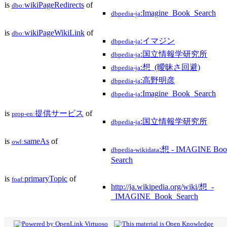
is
wikiPageRedirects
of
dbo:
:Imagine_Book_Search
dbpedia-ja
is
wikiPageWikiLink
of
dbo:
:イマジン
dbpedia-ja
:国立情報学研究所
dbpedia-ja
:想_(曖昧さ回避)
dbpedia-ja
:高野明彦
dbpedia-ja
:Imagine_Book_Search
dbpedia-ja
is
提供サービス
of
prop-en:
:国立情報学研究所
dbpedia-ja
is
sameAs
of
owl:
:想 - IMAGINE Boo
dbpedia-wikidata
Search
is
primaryTopic
of
foaf:
http://ja.wikipedia.org/wiki/想_-
_IMAGINE_Book_Search