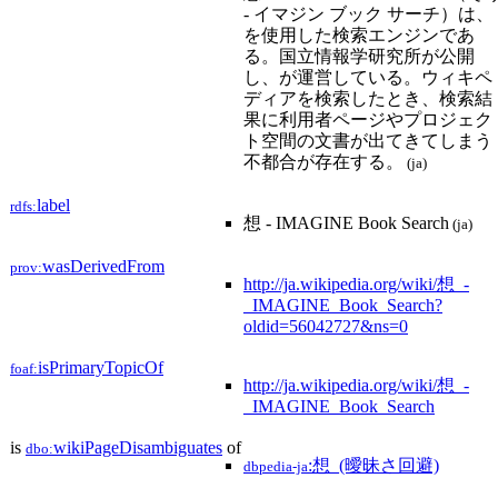
- イマジン ブック サーチ）は、
を使用した検索エンジンであ
る。国立情報学研究所が公開
し、が運営している。ウィキペ
ディアを検索したとき、検索結
果に利用者ページやプロジェク
ト空間の文書が出てきてしまう
不都合が存在する。
(ja)
label
rdfs:
想 - IMAGINE Book Search
(ja)
wasDerivedFrom
prov:
http://ja.wikipedia.org/wiki/想_-
_IMAGINE_Book_Search?
oldid=56042727&ns=0
isPrimaryTopicOf
foaf:
http://ja.wikipedia.org/wiki/想_-
_IMAGINE_Book_Search
is
wikiPageDisambiguates
of
dbo:
:想_(曖昧さ回避)
dbpedia-ja