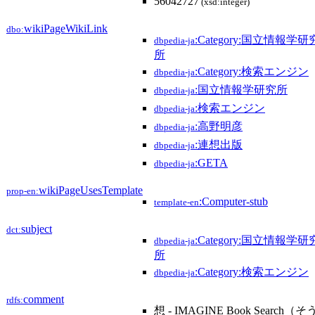
56042727
(xsd:integer)
wikiPageWikiLink
dbo:
:Category:国立情報学研
dbpedia-ja
所
:Category:検索エンジン
dbpedia-ja
:国立情報学研究所
dbpedia-ja
:検索エンジン
dbpedia-ja
:高野明彦
dbpedia-ja
:連想出版
dbpedia-ja
:GETA
dbpedia-ja
wikiPageUsesTemplate
prop-en:
:Computer-stub
template-en
subject
dct:
:Category:国立情報学研
dbpedia-ja
所
:Category:検索エンジン
dbpedia-ja
comment
rdfs:
想 - IMAGINE Book Search（そ