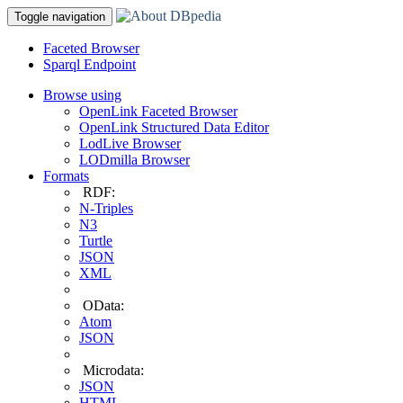
Toggle navigation
Faceted Browser
Sparql Endpoint
Browse using
OpenLink Faceted Browser
OpenLink Structured Data Editor
LodLive Browser
LODmilla Browser
Formats
RDF:
N-Triples
N3
Turtle
JSON
XML
OData:
Atom
JSON
Microdata:
JSON
HTML