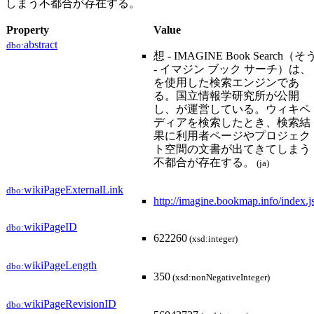
しまう不都合が存在する。
Property
Value
abstract
dbo:
想 - IMAGINE Book Search（そ
- イマジン ブック サーチ）は、
を使用した検索エンジンであ
る。国立情報学研究所が公開
し、が運営している。ウィキペ
ディアを検索したとき、検索結
果に利用者ページやプロジェク
ト空間の文書が出てきてしまう
不都合が存在する。
(ja)
wikiPageExternalLink
dbo:
http://imagine.bookmap.info/index.j
wikiPageID
dbo:
622260
(xsd:integer)
wikiPageLength
dbo:
350
(xsd:nonNegativeInteger)
wikiPageRevisionID
dbo: