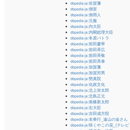
:佐賀藩
dbpedia-ja
:側室
dbpedia-ja
:側用人
dbpedia-ja
:元服
dbpedia-ja
:内大臣
dbpedia-ja
:内閣総理大臣
dbpedia-ja
:冬原パトラ
dbpedia-ja
:前田慶寧
dbpedia-ja
:前田斉広
dbpedia-ja
:前田斉敬
dbpedia-ja
:前田斉泰
dbpedia-ja
:加賀藩
dbpedia-ja
:加賀邦男
dbpedia-ja
:勢真院
dbpedia-ja
:化政文化
dbpedia-ja
:北上弥太郎
dbpedia-ja
:北島正元
dbpedia-ja
:南條新太郎
dbpedia-ja
:右大臣
dbpedia-ja
:吉田成方院
dbpedia-ja
:名奉行_遠山の金さん
dbpedia-ja
:咲くやこの花_(テレビ
dbpedia-ja