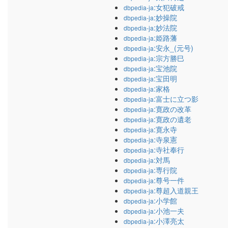
:女犯破戒
dbpedia-ja
:妙操院
dbpedia-ja
:妙法院
dbpedia-ja
:姫路藩
dbpedia-ja
:安永_(元号)
dbpedia-ja
:宗方勝巳
dbpedia-ja
:宝池院
dbpedia-ja
:宝田明
dbpedia-ja
:家格
dbpedia-ja
:富士に立つ影
dbpedia-ja
:寛政の改革
dbpedia-ja
:寛政の遺老
dbpedia-ja
:寛永寺
dbpedia-ja
:寺泉憲
dbpedia-ja
:寺社奉行
dbpedia-ja
:対馬
dbpedia-ja
:専行院
dbpedia-ja
:尊号一件
dbpedia-ja
:尊超入道親王
dbpedia-ja
:小学館
dbpedia-ja
:小池一夫
dbpedia-ja
:小澤亮太
dbpedia-ja