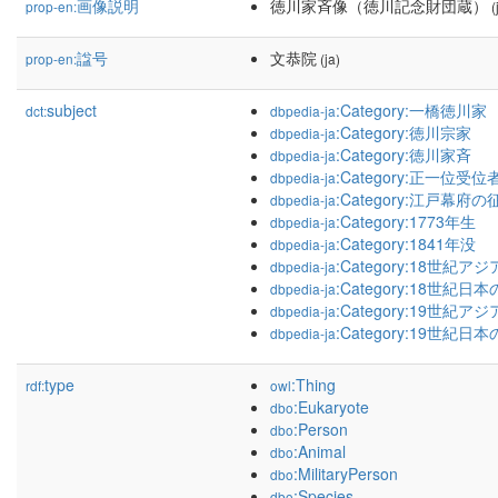
画像説明
徳川家斉像（徳川記念財団蔵）
prop-en:
(
諡号
文恭院
prop-en:
(ja)
subject
:Category:一橋徳川家
dct:
dbpedia-ja
:Category:徳川宗家
dbpedia-ja
:Category:徳川家斉
dbpedia-ja
:Category:正一位受位
dbpedia-ja
:Category:江戸幕府
dbpedia-ja
:Category:1773年生
dbpedia-ja
:Category:1841年没
dbpedia-ja
:Category:18世紀
dbpedia-ja
:Category:18世紀日
dbpedia-ja
:Category:19世紀
dbpedia-ja
:Category:19世紀日
dbpedia-ja
type
:Thing
rdf:
owl
:Eukaryote
dbo
:Person
dbo
:Animal
dbo
:MilitaryPerson
dbo
:Species
dbo