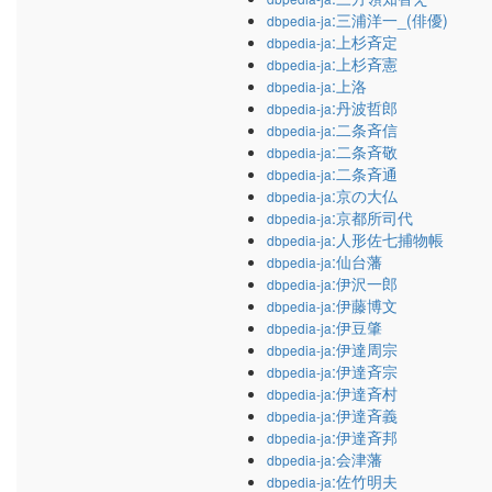
:三浦洋一_(俳優)
dbpedia-ja
:上杉斉定
dbpedia-ja
:上杉斉憲
dbpedia-ja
:上洛
dbpedia-ja
:丹波哲郎
dbpedia-ja
:二条斉信
dbpedia-ja
:二条斉敬
dbpedia-ja
:二条斉通
dbpedia-ja
:京の大仏
dbpedia-ja
:京都所司代
dbpedia-ja
:人形佐七捕物帳
dbpedia-ja
:仙台藩
dbpedia-ja
:伊沢一郎
dbpedia-ja
:伊藤博文
dbpedia-ja
:伊豆肇
dbpedia-ja
:伊達周宗
dbpedia-ja
:伊達斉宗
dbpedia-ja
:伊達斉村
dbpedia-ja
:伊達斉義
dbpedia-ja
:伊達斉邦
dbpedia-ja
:会津藩
dbpedia-ja
:佐竹明夫
dbpedia-ja