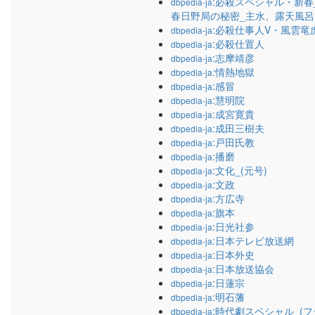
:必殺スペシャル・新春
dbpedia-ja
春日野局の秘密_主水、露天風
:必殺仕事人V・風雲竜
dbpedia-ja
:必殺仕置人
dbpedia-ja
:志摩靖彦
dbpedia-ja
:情熱地獄
dbpedia-ja
:感冒
dbpedia-ja
:慧明院
dbpedia-ja
:成宮寛貴
dbpedia-ja
:成田三樹夫
dbpedia-ja
:戸田氏教
dbpedia-ja
:播磨
dbpedia-ja
:文化_(元号)
dbpedia-ja
:文政
dbpedia-ja
:方広寺
dbpedia-ja
:旗本
dbpedia-ja
:日光社参
dbpedia-ja
:日本テレビ放送網
dbpedia-ja
:日本外史
dbpedia-ja
:日本放送協会
dbpedia-ja
:日蓮宗
dbpedia-ja
:明石藩
dbpedia-ja
:時代劇スペシャル_(フ
dbpedia-ja