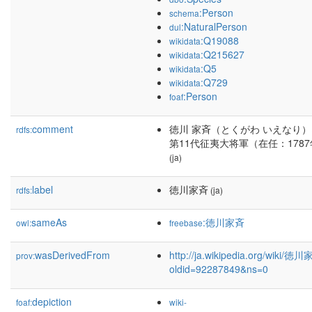
:Person
schema
:NaturalPerson
dul
:Q19088
wikidata
:Q215627
wikidata
:Q5
wikidata
:Q729
wikidata
:Person
foaf
comment
徳川 家斉（とくがわ いえなり
rdfs:
第11代征夷大将軍（在任：1787年
(ja)
label
徳川家斉
rdfs:
(ja)
sameAs
:徳川家斉
owl:
freebase
wasDerivedFrom
http://ja.wikipedia.org/wiki/徳
prov:
oldid=92287849&ns=0
depiction
foaf:
wiki-