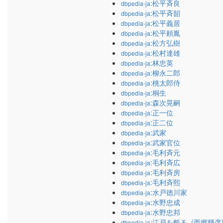
:松平斉良
dbpedia-ja
:松平斉韶
dbpedia-ja
:松平義居
dbpedia-ja
:松平頼胤
dbpedia-ja
:松方弘樹
dbpedia-ja
:松村達雄
dbpedia-ja
:林忠英
dbpedia-ja
:柳永二郎
dbpedia-ja
:桃太郎侍
dbpedia-ja
:桐生
dbpedia-ja
:森次晃嗣
dbpedia-ja
:正一位
dbpedia-ja
:正二位
dbpedia-ja
:武家
dbpedia-ja
:武家官位
dbpedia-ja
:毛利斉元
dbpedia-ja
:毛利斉広
dbpedia-ja
:毛利斉房
dbpedia-ja
:毛利斉熙
dbpedia-ja
:水戸徳川家
dbpedia-ja
:水野忠成
dbpedia-ja
:水野忠邦
dbpedia-ja
:江戸を斬る_(西郷輝彦
dbpedia-ja