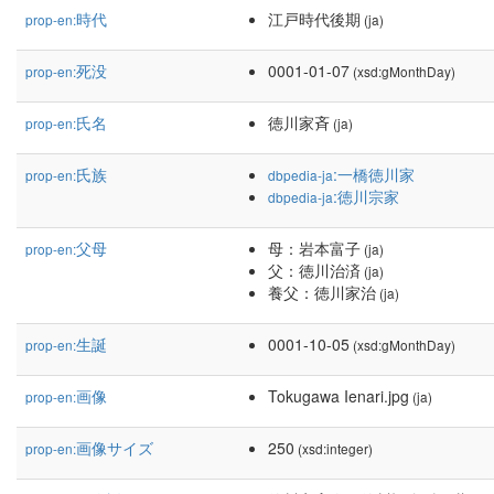
時代
江戸時代後期
prop-en:
(ja)
死没
0001-01-07
prop-en:
(xsd:gMonthDay)
氏名
徳川家斉
prop-en:
(ja)
氏族
:一橋徳川家
prop-en:
dbpedia-ja
:徳川宗家
dbpedia-ja
父母
母：岩本富子
prop-en:
(ja)
父：徳川治済
(ja)
養父：徳川家治
(ja)
生誕
0001-10-05
prop-en:
(xsd:gMonthDay)
画像
Tokugawa Ienari.jpg
prop-en:
(ja)
画像サイズ
250
prop-en:
(xsd:integer)