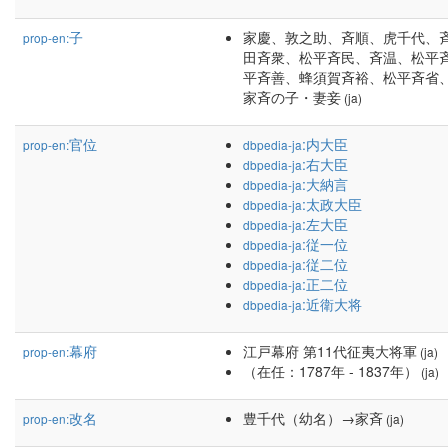
子
家慶、敦之助、斉順、虎千代、
prop-en:
田斉衆、松平斉民、斉温、松平
平斉善、蜂須賀斉裕、松平斉省、
家斉の子・妻妾
(ja)
官位
:内大臣
prop-en:
dbpedia-ja
:右大臣
dbpedia-ja
:大納言
dbpedia-ja
:太政大臣
dbpedia-ja
:左大臣
dbpedia-ja
:従一位
dbpedia-ja
:従二位
dbpedia-ja
:正二位
dbpedia-ja
:近衛大将
dbpedia-ja
幕府
江戸幕府 第11代征夷大将軍
prop-en:
(ja)
（在任：1787年 - 1837年）
(ja)
改名
豊千代（幼名）→家斉
prop-en:
(ja)