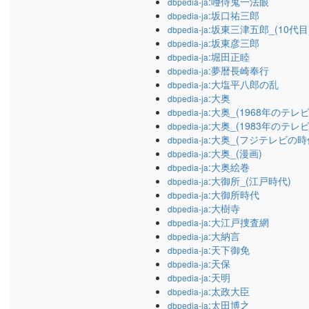
:唖侍鬼一法眼
dbpedia-ja
:坂口祐三郎
dbpedia-ja
:坂東三津五郎_(10代目
dbpedia-ja
:坂東彦三郎
dbpedia-ja
:堀田正睦
dbpedia-ja
:夢暦長崎奉行
dbpedia-ja
:大塩平八郎の乱
dbpedia-ja
:大奥
dbpedia-ja
:大奥_(1968年のテレ
dbpedia-ja
:大奥_(1983年のテレ
dbpedia-ja
:大奥_(フジテレビの時
dbpedia-ja
:大奥_(漫画)
dbpedia-ja
:大奥絵巻
dbpedia-ja
:大御所_(江戸時代)
dbpedia-ja
:大御所時代
dbpedia-ja
:大樹寺
dbpedia-ja
:大江戸捜査網
dbpedia-ja
:大納言
dbpedia-ja
:天下御免
dbpedia-ja
:天保
dbpedia-ja
:天明
dbpedia-ja
:太政大臣
dbpedia-ja
:太田博之
dbpedia-ja