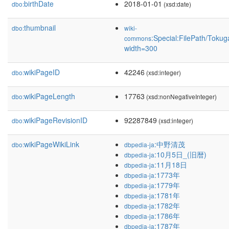
birthDate
2018-01-01
dbo:
(xsd:date)
thumbnail
dbo:
wiki-
:Special:FilePath/Tokug
commons
width=300
wikiPageID
42246
dbo:
(xsd:integer)
wikiPageLength
17763
dbo:
(xsd:nonNegativeInteger)
wikiPageRevisionID
92287849
dbo:
(xsd:integer)
wikiPageWikiLink
:中野清茂
dbo:
dbpedia-ja
:10月5日_(旧暦)
dbpedia-ja
:11月18日
dbpedia-ja
:1773年
dbpedia-ja
:1779年
dbpedia-ja
:1781年
dbpedia-ja
:1782年
dbpedia-ja
:1786年
dbpedia-ja
:1787年
dbpedia-ja