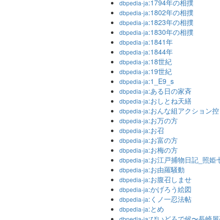
:1794年の相撲
dbpedia-ja
:1802年の相撲
dbpedia-ja
:1823年の相撲
dbpedia-ja
:1830年の相撲
dbpedia-ja
:1841年
dbpedia-ja
:1844年
dbpedia-ja
:18世紀
dbpedia-ja
:19世紀
dbpedia-ja
:1_E9_s
dbpedia-ja
:ある日の家斉
dbpedia-ja
:おしとね天繕
dbpedia-ja
:おんな組アクション控
dbpedia-ja
:お万の方
dbpedia-ja
:お召
dbpedia-ja
:お富の方
dbpedia-ja
:お梅の方
dbpedia-ja
:お江戸捕物日記_照姫
dbpedia-ja
:お由羅騒動
dbpedia-ja
:お腹召しませ
dbpedia-ja
:かげろう絵図
dbpedia-ja
:くノ一忍法帖
dbpedia-ja
:とめ
dbpedia-ja
:びいどろで候〜長崎
dbpedia-ja