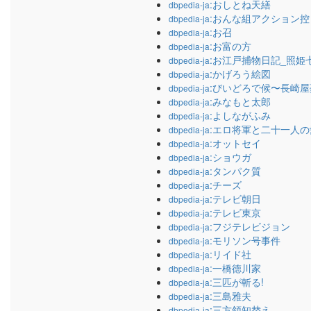
:おしとね天繕
dbpedia-ja
:おんな組アクション控
dbpedia-ja
:お召
dbpedia-ja
:お富の方
dbpedia-ja
:お江戸捕物日記_照姫
dbpedia-ja
:かげろう絵図
dbpedia-ja
:びいどろで候〜長崎
dbpedia-ja
:みなもと太郎
dbpedia-ja
:よしながふみ
dbpedia-ja
:エロ将軍と二十一人の
dbpedia-ja
:オットセイ
dbpedia-ja
:ショウガ
dbpedia-ja
:タンパク質
dbpedia-ja
:チーズ
dbpedia-ja
:テレビ朝日
dbpedia-ja
:テレビ東京
dbpedia-ja
:フジテレビジョン
dbpedia-ja
:モリソン号事件
dbpedia-ja
:リイド社
dbpedia-ja
:一橋徳川家
dbpedia-ja
:三匹が斬る!
dbpedia-ja
:三島雅夫
dbpedia-ja
:三方領知替え
dbpedia-ja