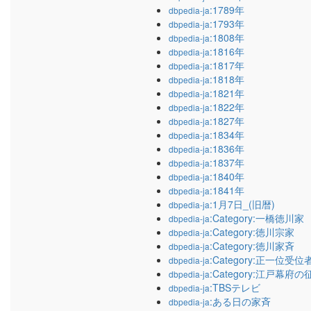
:1789年
dbpedia-ja
:1793年
dbpedia-ja
:1808年
dbpedia-ja
:1816年
dbpedia-ja
:1817年
dbpedia-ja
:1818年
dbpedia-ja
:1821年
dbpedia-ja
:1822年
dbpedia-ja
:1827年
dbpedia-ja
:1834年
dbpedia-ja
:1836年
dbpedia-ja
:1837年
dbpedia-ja
:1840年
dbpedia-ja
:1841年
dbpedia-ja
:1月7日_(旧暦)
dbpedia-ja
:Category:一橋徳川家
dbpedia-ja
:Category:徳川宗家
dbpedia-ja
:Category:徳川家斉
dbpedia-ja
:Category:正一位受位
dbpedia-ja
:Category:江戸幕府
dbpedia-ja
:TBSテレビ
dbpedia-ja
:ある日の家斉
dbpedia-ja