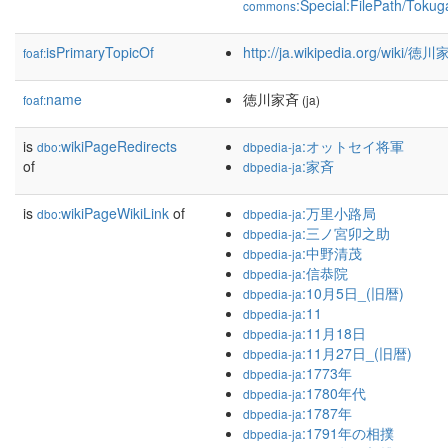
:Special:FilePath/Tokug
commons
isPrimaryTopicOf
http://ja.wikipedia.org/wiki/徳
foaf:
name
徳川家斉
foaf:
(ja)
is
wikiPageRedirects
:オットセイ将軍
dbo:
dbpedia-ja
of
:家斉
dbpedia-ja
is
wikiPageWikiLink
of
:万里小路局
dbo:
dbpedia-ja
:三ノ宮卯之助
dbpedia-ja
:中野清茂
dbpedia-ja
:信恭院
dbpedia-ja
:10月5日_(旧暦)
dbpedia-ja
:11
dbpedia-ja
:11月18日
dbpedia-ja
:11月27日_(旧暦)
dbpedia-ja
:1773年
dbpedia-ja
:1780年代
dbpedia-ja
:1787年
dbpedia-ja
:1791年の相撲
dbpedia-ja