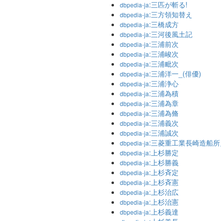
:三匹が斬る!
dbpedia-ja
:三方領知替え
dbpedia-ja
:三橋成方
dbpedia-ja
:三河後風土記
dbpedia-ja
:三浦前次
dbpedia-ja
:三浦峻次
dbpedia-ja
:三浦毗次
dbpedia-ja
:三浦洋一_(俳優)
dbpedia-ja
:三浦浄心
dbpedia-ja
:三浦為積
dbpedia-ja
:三浦為章
dbpedia-ja
:三浦為脩
dbpedia-ja
:三浦義次
dbpedia-ja
:三浦誠次
dbpedia-ja
:三菱重工業長崎造船
dbpedia-ja
:上杉勝定
dbpedia-ja
:上杉勝義
dbpedia-ja
:上杉斉定
dbpedia-ja
:上杉斉憲
dbpedia-ja
:上杉治広
dbpedia-ja
:上杉治憲
dbpedia-ja
:上杉義達
dbpedia-ja