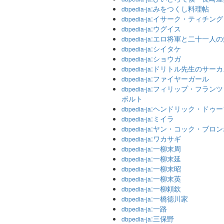
:みをつくし料理帖
dbpedia-ja
:イサーク・ティチング
dbpedia-ja
:ウグイス
dbpedia-ja
:エロ将軍と二十一人の
dbpedia-ja
:シイタケ
dbpedia-ja
:ショウガ
dbpedia-ja
:ドリトル先生のサーカ
dbpedia-ja
:ファイヤーガール
dbpedia-ja
:フィリップ・フラン
dbpedia-ja
ボルト
:ヘンドリック・ドゥー
dbpedia-ja
:ミイラ
dbpedia-ja
:ヤン・コック・ブロン
dbpedia-ja
:ワカサギ
dbpedia-ja
:一柳末周
dbpedia-ja
:一柳末延
dbpedia-ja
:一柳末昭
dbpedia-ja
:一柳末英
dbpedia-ja
:一柳頼欽
dbpedia-ja
:一橋徳川家
dbpedia-ja
:一路
dbpedia-ja
:三保野
dbpedia-ja