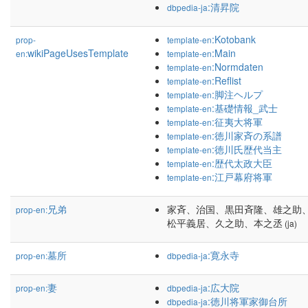
:清昇院
dbpedia-ja
:Kotobank
prop-
template-en
wikiPageUsesTemplate
:Main
en:
template-en
:Normdaten
template-en
:Reflist
template-en
:脚注ヘルプ
template-en
:基礎情報_武士
template-en
:征夷大将軍
template-en
:徳川家斉の系譜
template-en
:徳川氏歴代当主
template-en
:歴代太政大臣
template-en
:江戸幕府将軍
template-en
兄弟
家斉、治国、黒田斉隆、雄之助
prop-en:
松平義居、久之助、本之丞
(ja)
墓所
:寛永寺
prop-en:
dbpedia-ja
妻
:広大院
prop-en:
dbpedia-ja
:徳川将軍家御台所
dbpedia-ja