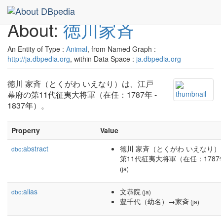
About:
徳川家斉
An Entity of Type :
Animal
, from Named Graph :
http://ja.dbpedia.org
, within Data Space :
ja.dbpedia.org
徳川 家斉（とくがわ いえなり）は、江戸
幕府の第11代征夷大将軍（在任：1787年 -
1837年）。
Property
Value
abstract
徳川 家斉（とくがわ いえなり
dbo:
第11代征夷大将軍（在任：1787年
(ja)
alias
文恭院
dbo:
(ja)
豊千代（幼名）→家斉
(ja)