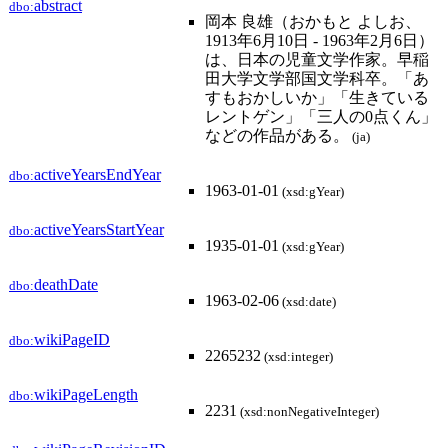
abstract
dbo:
岡本 良雄（おかもと よしお、
1913年6月10日 - 1963年2月6日）
は、日本の児童文学作家。早稲
田大学文学部国文学科卒。「あ
すもおかしいか」「生きている
レントゲン」「三人の0点くん」
などの作品がある。
(ja)
activeYearsEndYear
dbo:
1963-01-01
(xsd:gYear)
activeYearsStartYear
dbo:
1935-01-01
(xsd:gYear)
deathDate
dbo:
1963-02-06
(xsd:date)
wikiPageID
dbo:
2265232
(xsd:integer)
wikiPageLength
dbo:
2231
(xsd:nonNegativeInteger)