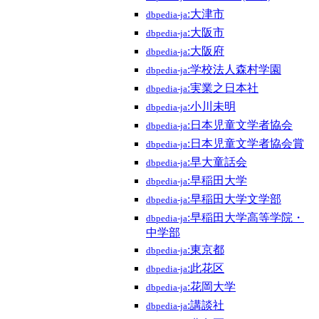
:大津市
dbpedia-ja
:大阪市
dbpedia-ja
:大阪府
dbpedia-ja
:学校法人森村学園
dbpedia-ja
:実業之日本社
dbpedia-ja
:小川未明
dbpedia-ja
:日本児童文学者協会
dbpedia-ja
:日本児童文学者協会賞
dbpedia-ja
:早大童話会
dbpedia-ja
:早稲田大学
dbpedia-ja
:早稲田大学文学部
dbpedia-ja
:早稲田大学高等学院・
dbpedia-ja
中学部
:東京都
dbpedia-ja
:此花区
dbpedia-ja
:花岡大学
dbpedia-ja
:講談社
dbpedia-ja