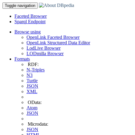
Toggle navigation
Faceted Browser
Sparql Endpoint
Browse using
OpenLink Faceted Browser
OpenLink Structured Data Editor
LodLive Browser
LODmilla Browser
Formats
RDF:
N-Triples
N3
Turtle
JSON
XML
OData:
Atom
JSON
Microdata:
JSON
HTML