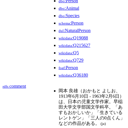
:Person
dbo
:Animal
dbo
:Species
dbo
:Person
schema
:NaturalPerson
dul
:Q19088
wikidata
:Q215627
wikidata
:Q5
wikidata
:Q729
wikidata
:Person
foaf
:Q36180
wikidata
comment
rdfs:
岡本 良雄（おかもと よしお、
1913年6月10日 - 1963年2月6日）
は、日本の児童文学作家。早稲
田大学文学部国文学科卒。「あ
すもおかしいか」「生きている
レントゲン」「三人の0点くん」
などの作品がある。
(ja)