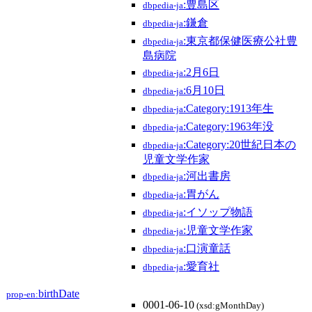
:豊島区
dbpedia-ja
:鎌倉
dbpedia-ja
:東京都保健医療公社豊
dbpedia-ja
島病院
:2月6日
dbpedia-ja
:6月10日
dbpedia-ja
:Category:1913年生
dbpedia-ja
:Category:1963年没
dbpedia-ja
:Category:20世紀日本の
dbpedia-ja
児童文学作家
:河出書房
dbpedia-ja
:胃がん
dbpedia-ja
:イソップ物語
dbpedia-ja
:児童文学作家
dbpedia-ja
:口演童話
dbpedia-ja
:愛育社
dbpedia-ja
birthDate
prop-en:
0001-06-10
(xsd:gMonthDay)