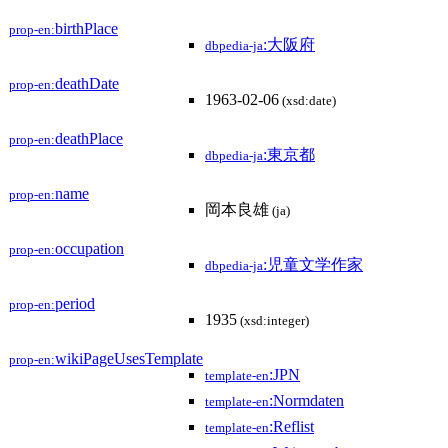
birthPlace
prop-en:
:大阪府
dbpedia-ja
deathDate
prop-en:
1963-02-06
(xsd:date)
deathPlace
prop-en:
:東京都
dbpedia-ja
name
prop-en:
岡本良雄
(ja)
occupation
prop-en:
:児童文学作家
dbpedia-ja
period
prop-en:
1935
(xsd:integer)
wikiPageUsesTemplate
prop-en:
:JPN
template-en
:Normdaten
template-en
:Reflist
template-en