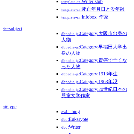
:Writer-stub
template-en
:死亡年月日と没年齢
template-en
:Infobox_作家
template-en
subject
dct:
:Category:大阪市出身の
dbpedia-ja
人物
:Category:早稲田大学出
dbpedia-ja
身の人物
:Category:胃癌で亡くな
dbpedia-ja
った人物
:Category:1913年生
dbpedia-ja
:Category:1963年没
dbpedia-ja
:Category:20世紀日本の
dbpedia-ja
児童文学作家
type
rdf:
:Thing
owl
:Eukaryote
dbo
:Writer
dbo