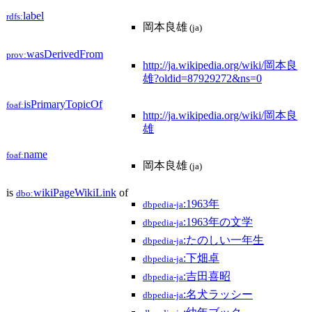
label
rdfs:
岡本良雄
(ja)
wasDerivedFrom
prov:
http://ja.wikipedia.org/wiki/岡本良
雄?oldid=87929272&ns=0
isPrimaryTopicOf
foaf:
http://ja.wikipedia.org/wiki/岡本良
雄
name
foaf:
岡本良雄
(ja)
is
wikiPageWikiLink
of
dbo:
:1963年
dbpedia-ja
:1963年の文学
dbpedia-ja
:たのしい一年生
dbpedia-ja
:下畑卓
dbpedia-ja
:吉田喜昭
dbpedia-ja
:名犬ラッシー
dbpedia-ja