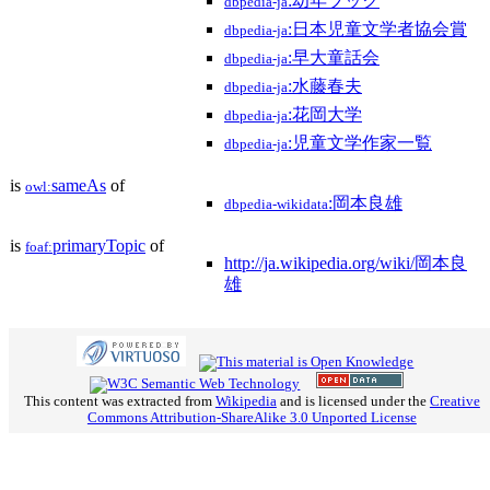
:幼年ブック
dbpedia-ja
:日本児童文学者協会賞
dbpedia-ja
:早大童話会
dbpedia-ja
:水藤春夫
dbpedia-ja
:花岡大学
dbpedia-ja
:児童文学作家一覧
dbpedia-ja
is
sameAs
of
owl:
:岡本良雄
dbpedia-wikidata
is
primaryTopic
of
foaf:
http://ja.wikipedia.org/wiki/岡本良
雄
This content was extracted from
Wikipedia
and is licensed under the
Creative
Commons Attribution-ShareAlike 3.0 Unported License