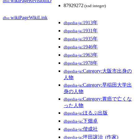
wikiPageRevisionID
dbo:
87929272
(xsd:integer)
wikiPageWikiLink
dbo:
:1913年
dbpedia-ja
:1931年
dbpedia-ja
:1935年
dbpedia-ja
:1946年
dbpedia-ja
:1963年
dbpedia-ja
:1978年
dbpedia-ja
:Category:大阪市出身の
dbpedia-ja
人物
:Category:早稲田大学出
dbpedia-ja
身の人物
:Category:胃癌で亡くな
dbpedia-ja
った人物
:ほるぷ出版
dbpedia-ja
:下畑卓
dbpedia-ja
:偕成社
dbpedia-ja
:坪田譲治_(作家)
dbpedia-ja