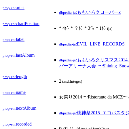
artist
prop-en:
:ももいろクローバーZ
dbpedia-ja
chartPosition
prop-en:
* 4位 * ？位 * 3位 * 1位
(ja)
label
prop-en:
:EVIL_LINE_RECORDS
dbpedia-ja
lastAlbum
prop-en:
:ももいろクリスマス201
dbpedia-ja
パーアリーナ大会_〜Shining_Snow_
length
prop-en:
2
(xsd:integer)
name
prop-en:
女祭り2014 〜Ristorante da MCZ〜
nextAlbum
prop-en:
:桃神祭2015_エコパス
dbpedia-ja
recorded
prop-en:
0001-11-24