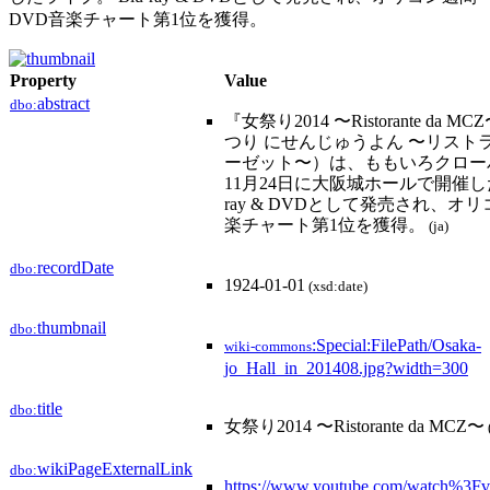
DVD音楽チャート第1位を獲得。
Property
Value
abstract
dbo:
『女祭り2014 〜Ristorante da
つり にせんじゅうよん 〜リストラ
ーゼット〜）は、ももいろクローバ
11月24日に大阪城ホールで開催した
ray & DVDとして発売され、オ
楽チャート第1位を獲得。
(ja)
recordDate
dbo:
1924-01-01
(xsd:date)
thumbnail
dbo:
:Special:FilePath/Osaka-
wiki-commons
jo_Hall_in_201408.jpg?width=300
title
dbo:
女祭り2014 〜Ristorante da MCZ〜
wikiPageExternalLink
dbo:
https://www.youtube.com/watch%