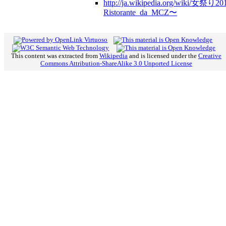
http://ja.wikipedia.org/wiki/女祭り2
Ristorante_da_MCZ〜
This content was extracted from
Wikipedia
and is licensed under the
Creative
Commons Attribution-ShareAlike 3.0 Unported License