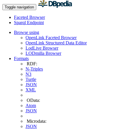
Toggle navigation
Faceted Browser
Sparql Endpoint
Browse using
OpenLink Faceted Browser
OpenLink Structured Data Editor
LodLive Browser
LODmilla Browser
Formats
RDF:
N-Triples
N3
Turtle
JSON
XML
OData:
Atom
JSON
Microdata:
JSON