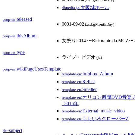
(xsd:gMonthDay)
:大阪城ホール
dbpedia-ja
released
prop-en:
0001-09-02
(xsd:gMonthDay)
thisAlbum
prop-en:
女祭り2014 〜Ristorante da MCZ〜
type
prop-en:
ライブ・ビデオ
(ja)
wikiPageUsesTemplate
prop-en:
:Infobox_Album
template-en
:Reflist
template-en
:Smaller
template-en
:オリコン週間DVD音楽
template-en
_2015年
:External_music_video
template-en
:ももいろクローバーZ
template-en
subject
dct: