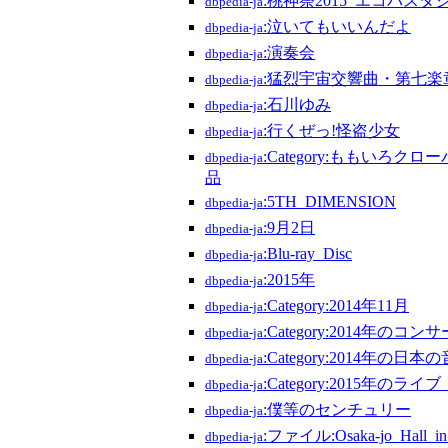
:桃神祭2015_エコパス
dbpedia-ja
:泣いてもいいんだよ
dbpedia-ja
:演奏会
dbpedia-ja
:猛烈宇宙交響曲・第七楽
dbpedia-ja
:石川ゆみ
dbpedia-ja
:行くぜっ!怪盗少女
dbpedia-ja
:Category:ももいろク
dbpedia-ja
品
:5TH_DIMENSION
dbpedia-ja
:9月2日
dbpedia-ja
:Blu-ray_Disc
dbpedia-ja
:2015年
dbpedia-ja
:Category:2014年11月
dbpedia-ja
:Category:2014年のコン
dbpedia-ja
:Category:2014年の日本
dbpedia-ja
:Category:2015年のラ
dbpedia-ja
:僕等のセンチュリー
dbpedia-ja
:ファイル:Osaka-jo_Hall_in
dbpedia-ja