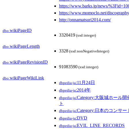
https://www.barks.jp/news/%3Fid=1
https://www.momoclo.net/discograph
http://onnamatsuri2014.com/
wikiPageID
dbo:
3320419
(xsd:integer)
wikiPageLength
dbo:
3328
(xsd:nonNegativeInteger)
wikiPageRevisionID
dbo:
91083590
(xsd:integer)
wikiPageWikiLink
dbo:
:11月24日
dbpedia-ja
:2014年
dbpedia-ja
:Category:大阪城ホー
dbpedia-ja
ト
:Category:日本のコンサー
dbpedia-ja
:DVD
dbpedia-ja
:EVIL_LINE_RECORDS
dbpedia-ja