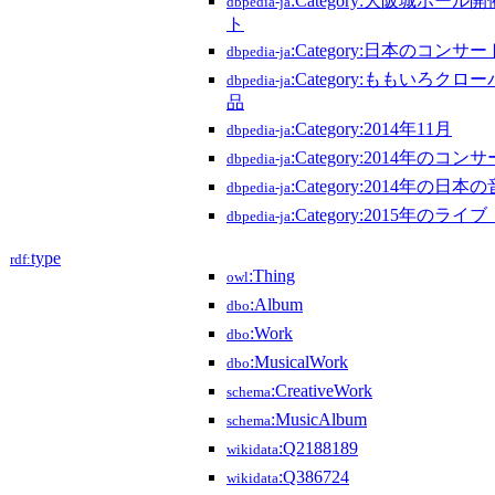
:Category:大阪城ホー
dbpedia-ja
ト
:Category:日本のコンサー
dbpedia-ja
:Category:ももいろク
dbpedia-ja
品
:Category:2014年11月
dbpedia-ja
:Category:2014年のコン
dbpedia-ja
:Category:2014年の日本
dbpedia-ja
:Category:2015年のラ
dbpedia-ja
type
rdf:
:Thing
owl
:Album
dbo
:Work
dbo
:MusicalWork
dbo
:CreativeWork
schema
:MusicAlbum
schema
:Q2188189
wikidata
:Q386724
wikidata