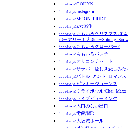
:GOUNN
dbpedia-ja
:Instagram
dbpedia-ja
:MOON_PRIDE
dbpedia-ja
:Z女戦争
dbpedia-ja
:ももいろクリスマス201
dbpedia-ja
パーアリーナ大会_〜Shining_Snow_
:ももいろクローバーZ
dbpedia-ja
:ももいろパンチ
dbpedia-ja
:オリコンチャート
dbpedia-ja
:サラバ、愛しき悲しみた
dbpedia-ja
:バトル_アンド_ロマンス
dbpedia-ja
:ピンキージョーンズ
dbpedia-ja
:ミライボウル/Chai_Maxx
dbpedia-ja
:ライブビューイング
dbpedia-ja
:入口のない出口
dbpedia-ja
:労働讃歌
dbpedia-ja
:大阪城ホール
dbpedia-ja