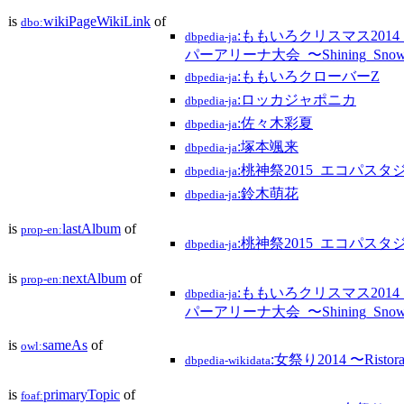
is
wikiPageWikiLink
of
dbo:
:ももいろクリスマス201
dbpedia-ja
パーアリーナ大会_〜Shining_Snow_
:ももいろクローバーZ
dbpedia-ja
:ロッカジャポニカ
dbpedia-ja
:佐々木彩夏
dbpedia-ja
:塚本颯来
dbpedia-ja
:桃神祭2015_エコパス
dbpedia-ja
:鈴木萌花
dbpedia-ja
is
lastAlbum
of
prop-en:
:桃神祭2015_エコパス
dbpedia-ja
is
nextAlbum
of
prop-en:
:ももいろクリスマス201
dbpedia-ja
パーアリーナ大会_〜Shining_Snow_
is
sameAs
of
owl:
:女祭り2014 〜Ristora
dbpedia-wikidata
is
primaryTopic
of
foaf: