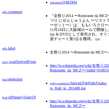
:Q482994
wikidata
comment
rdfs:
『女祭り2014 〜Ristorante da
つり にせんじゅうよん 〜リストラ
ーゼット〜）は、ももいろクローバ
11月24日に大阪城ホールで開催した
ray & DVDとして発売され、オ
楽チャート第1位を獲得。
(ja)
label
rdfs:
女祭り2014 〜Ristorante da MCZ〜
wasDerivedFrom
prov:
http://ja.wikipedia.org/wiki/女祭り2
Ristorante_da_MCZ〜?oldid=91083
depiction
foaf:
:Special:FilePath/Osaka-
wiki-commons
jo_Hall_in_201408.jpg
isPrimaryTopicOf
foaf:
http://ja.wikipedia.org/wiki/女祭り2
Ristorante_da_MCZ〜