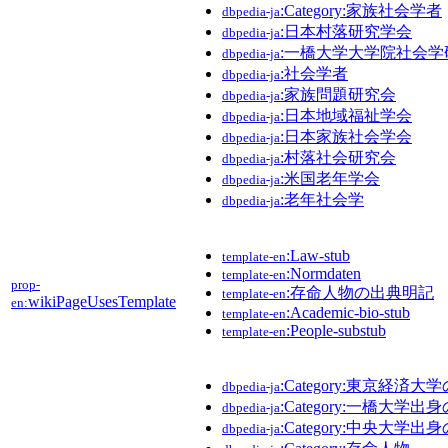
:Category:家族社会学者
dbpedia-ja
:日本村落研究学会
dbpedia-ja
:一橋大学大学院社会学
dbpedia-ja
:社会学者
dbpedia-ja
:家族問題研究会
dbpedia-ja
:日本地域福祉学会
dbpedia-ja
:日本家族社会学会
dbpedia-ja
:村落社会研究会
dbpedia-ja
:米国老年学会
dbpedia-ja
:老年社会学
dbpedia-ja
:Law-stub
template-en
:Normdaten
template-en
prop-
:存命人物の出典明記
template-en
wikiPageUsesTemplate
en:
:Academic-bio-stub
template-en
:People-substub
template-en
:Category:東京経済大
dbpedia-ja
:Category:一橋大学出
dbpedia-ja
:Category:中央大学出
dbpedia-ja