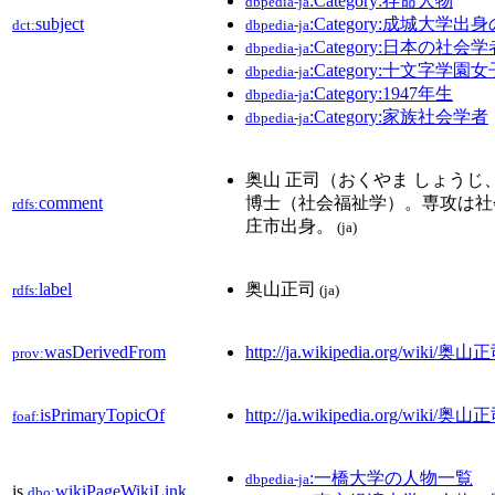
:Category:存命人物
dbpedia-ja
subject
:Category:成城大学出
dct:
dbpedia-ja
:Category:日本の社会学
dbpedia-ja
:Category:十文字学
dbpedia-ja
:Category:1947年生
dbpedia-ja
:Category:家族社会学者
dbpedia-ja
奥山 正司（おくやま しょうじ
comment
博士（社会福祉学）。専攻は社
rdfs:
庄市出身。
(ja)
label
奥山正司
rdfs:
(ja)
wasDerivedFrom
http://ja.wikipedia.org/wiki/奥
prov:
isPrimaryTopicOf
http://ja.wikipedia.org/wiki/奥山
foaf:
:一橋大学の人物一覧
dbpedia-ja
is
wikiPageWikiLink
dbo: