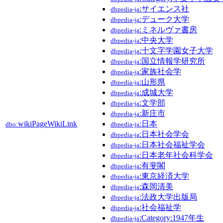
:サイエンス社
dbpedia-ja
:デューク大学
dbpedia-ja
:ミネルヴァ書房
dbpedia-ja
:中央大学
dbpedia-ja
:十文字学園女子大学
dbpedia-ja
:国立情報学研究所
dbpedia-ja
:家族社会学
dbpedia-ja
:山形県
dbpedia-ja
:成城大学
dbpedia-ja
:文学部
dbpedia-ja
:新庄市
dbpedia-ja
wikiPageWikiLink
:日本
dbo:
dbpedia-ja
:日本社会学会
dbpedia-ja
:日本社会福祉学会
dbpedia-ja
:日本老年社会科学会
dbpedia-ja
:有斐閣
dbpedia-ja
:東京経済大学
dbpedia-ja
:森岡清美
dbpedia-ja
:法政大学出版局
dbpedia-ja
:社会福祉学
dbpedia-ja
:Category:1947年生
dbpedia-ja