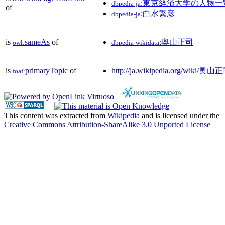
:東京経済大学の人物一
dbpedia-ja
of
:白水繁彦
dbpedia-ja
is
sameAs
of
:奥山正司
owl:
dbpedia-wikidata
is
primaryTopic
of
http://ja.wikipedia.org/wiki/奥山
foaf:
This content was extracted from
Wikipedia
and is licensed under the
Creative Commons Attribution-ShareAlike 3.0 Unported License