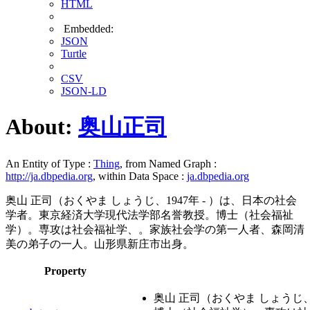
HTML
Embedded:
JSON
Turtle
CSV
JSON-LD
About:
奥山正司
An Entity of Type :
Thing
, from Named Graph :
http://ja.dbpedia.org
, within Data Space :
ja.dbpedia.org
奥山 正司（おくやま しょうじ、1947年 - ）は、日本の社会
学者。東京経済大学現代法学部名誉教授。博士（社会福祉
学）。専攻は社会福祉学、。家族社会学の第一人者、森岡清
美の弟子の一人。山形県新庄市出身。
Property
奥山 正司（おくやま しょうじ