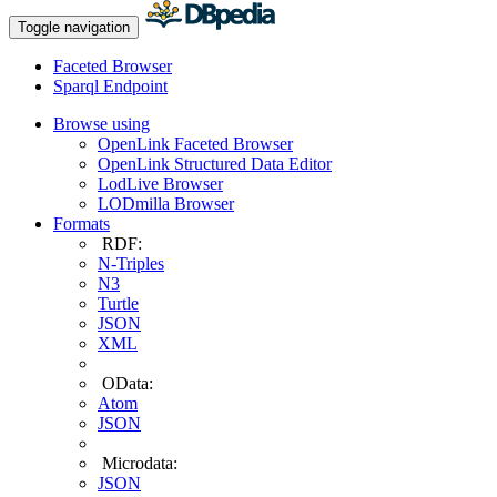
Toggle navigation
Faceted Browser
Sparql Endpoint
Browse using
OpenLink Faceted Browser
OpenLink Structured Data Editor
LodLive Browser
LODmilla Browser
Formats
RDF:
N-Triples
N3
Turtle
JSON
XML
OData:
Atom
JSON
Microdata:
JSON