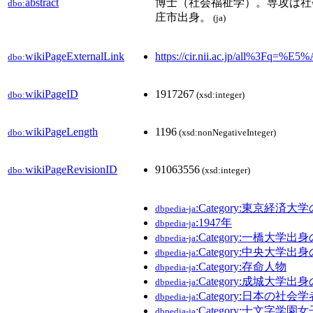
abstract
博士（社会福祉学）。専攻は社
dbo:
庄市出身。
(ja)
wikiPageExternalLink
https://cir.nii.ac.jp/all%3
dbo:
wikiPageID
1917267
dbo:
(xsd:integer)
wikiPageLength
1196
dbo:
(xsd:nonNegativeInteger)
wikiPageRevisionID
91063556
dbo:
(xsd:integer)
:Category:東京経済大
dbpedia-ja
:1947年
dbpedia-ja
:Category:一橋大学出
dbpedia-ja
:Category:中央大学出
dbpedia-ja
:Category:存命人物
dbpedia-ja
:Category:成城大学出
dbpedia-ja
:Category:日本の社会学
dbpedia-ja
:Category:十文字学
dbpedia-ja