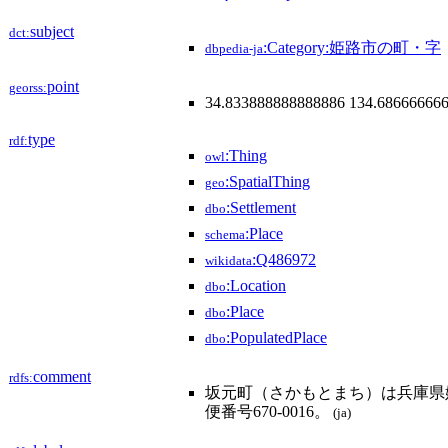
subject
dct:
:Category:姫路市の町・字
dbpedia-ja
point
georss:
34.833888888888886 134.68666666
type
rdf:
:Thing
owl
:SpatialThing
geo
:Settlement
dbo
:Place
schema
:Q486972
wikidata
:Location
dbo
:Place
dbo
:PopulatedPlace
dbo
comment
rdfs:
坂元町（さかもとまち）は兵庫県
便番号670-0016。
(ja)