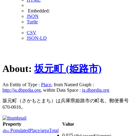
Embedded:
JSON
Turtle
CSV
JSON-LD
About:
坂元町 (姫路市)
An Entity of Type :
Place
, from Named Graph :
http://ja.dbpedia.org
, within Data Space :
ja.dbpedia.org
坂元町（さかもとまち）は兵庫県姫路市の町名。郵便番号
670-0016。
Property
Value
PopulatedPlace/areaTotal
dbo:
0.025
(dbd:squareKilometre)