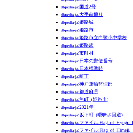
:国道2号
dbpedia-ja
:大手前通り
dbpedia-ja
:姫路城
dbpedia-ja
:姫路市
dbpedia-ja
:姫路市立白鷺小中学校
dbpedia-ja
:姫路駅
dbpedia-ja
:市町村
dbpedia-ja
:日本の郵便番号
dbpedia-ja
:日本標準時
dbpedia-ja
:町丁
dbpedia-ja
:神戸運輸監理部
dbpedia-ja
:都道府県
dbpedia-ja
:魚町_(姫路市)
dbpedia-ja
:2021年
dbpedia-ja
:坂下町_(曖昧さ回避)
dbpedia-ja
:ファイル:Flag_of_Hyogo_Pre
dbpedia-ja
:ファイル:Flag_of_Himeji,_
dbpedia-ja