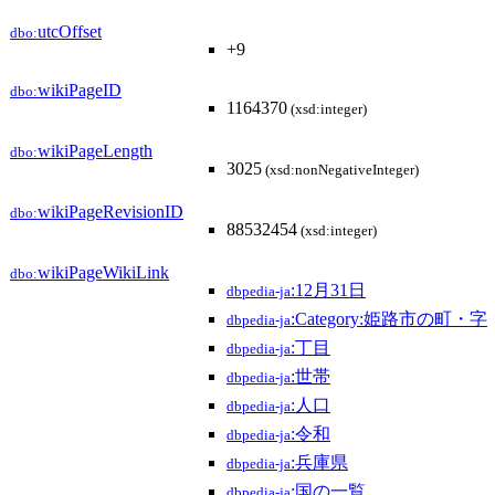
utcOffset
dbo:
+9
wikiPageID
dbo:
1164370
(xsd:integer)
wikiPageLength
dbo:
3025
(xsd:nonNegativeInteger)
wikiPageRevisionID
dbo:
88532454
(xsd:integer)
wikiPageWikiLink
dbo:
:12月31日
dbpedia-ja
:Category:姫路市の町・字
dbpedia-ja
:丁目
dbpedia-ja
:世帯
dbpedia-ja
:人口
dbpedia-ja
:令和
dbpedia-ja
:兵庫県
dbpedia-ja
:国の一覧
dbpedia-ja