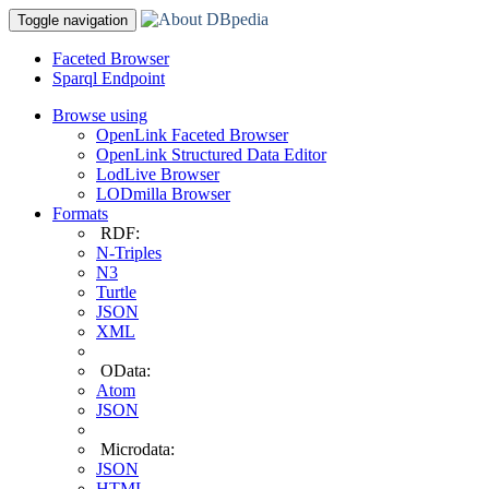
Toggle navigation
Faceted Browser
Sparql Endpoint
Browse using
OpenLink Faceted Browser
OpenLink Structured Data Editor
LodLive Browser
LODmilla Browser
Formats
RDF:
N-Triples
N3
Turtle
JSON
XML
OData:
Atom
JSON
Microdata:
JSON
HTML