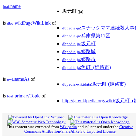
name
foaf:
坂元町
(ja)
is
wikiPageWikiLink
of
dbo:
:スナックママ連続殺人事
dbpedia-ja
:兵庫県第11区
dbpedia-ja
:坂元町
dbpedia-ja
:姫路城
dbpedia-ja
:姫路市
dbpedia-ja
:魚町_(姫路市)
dbpedia-ja
is
sameAs
of
owl:
:坂元町 (姫路市)
dbpedia-wikidata
is
primaryTopic
of
foaf:
http://ja.wikipedia.org/wiki/坂元町
This content was extracted from
Wikipedia
and is licensed under the
Creative
Commons Attribution-ShareAlike 3.0 Unported License