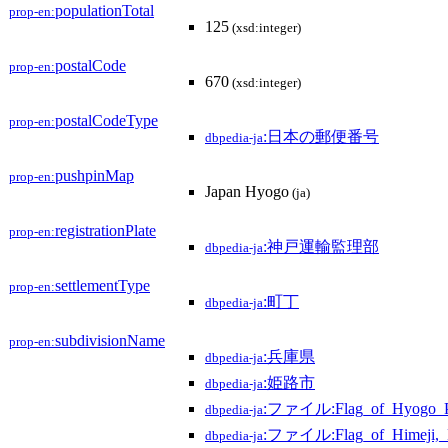
populationTotal
prop-en:
125
(xsd:integer)
postalCode
prop-en:
670
(xsd:integer)
postalCodeType
prop-en:
:日本の郵便番号
dbpedia-ja
pushpinMap
prop-en:
Japan Hyogo
(ja)
registrationPlate
prop-en:
:神戸運輸監理部
dbpedia-ja
settlementType
prop-en:
:町丁
dbpedia-ja
subdivisionName
prop-en:
:兵庫県
dbpedia-ja
:姫路市
dbpedia-ja
:ファイル:Flag_of_Hyogo_Pre
dbpedia-ja
:ファイル:Flag_of_Himeji,_
dbpedia-ja