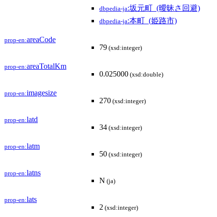
:坂元町_(曖昧さ回避)
dbpedia-ja
:本町_(姫路市)
dbpedia-ja
areaCode
prop-en:
79
(xsd:integer)
areaTotalKm
prop-en:
0.025000
(xsd:double)
imagesize
prop-en:
270
(xsd:integer)
latd
prop-en:
34
(xsd:integer)
latm
prop-en:
50
(xsd:integer)
latns
prop-en:
N
(ja)
lats
prop-en:
2
(xsd:integer)