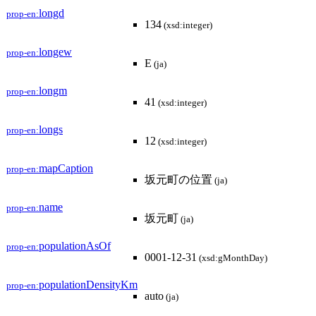
longd
prop-en:
134
(xsd:integer)
longew
prop-en:
E
(ja)
longm
prop-en:
41
(xsd:integer)
longs
prop-en:
12
(xsd:integer)
mapCaption
prop-en:
坂元町の位置
(ja)
name
prop-en:
坂元町
(ja)
populationAsOf
prop-en:
0001-12-31
(xsd:gMonthDay)
populationDensityKm
prop-en:
auto
(ja)