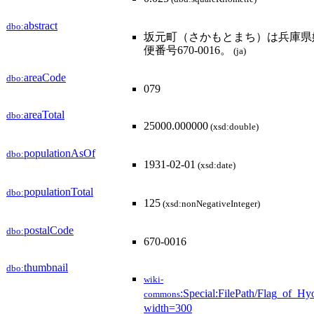
abstract
dbo:
坂元町（さかもとまち）は兵庫県
便番号670-0016。
(ja)
areaCode
dbo:
079
areaTotal
dbo:
25000.000000
(xsd:double)
populationAsOf
dbo:
1931-02-01
(xsd:date)
populationTotal
dbo:
125
(xsd:nonNegativeInteger)
postalCode
dbo:
670-0016
thumbnail
dbo:
wiki-
:Special:FilePath/Flag_of_Hy
commons
width=300