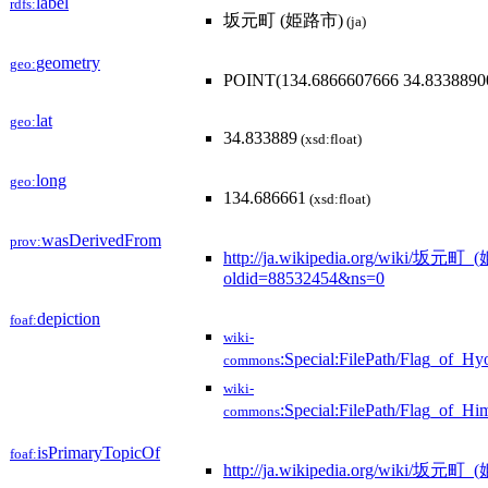
label
rdfs:
坂元町 (姫路市)
(ja)
geometry
geo:
POINT(134.6866607666 34.8338890
lat
geo:
34.833889
(xsd:float)
long
geo:
134.686661
(xsd:float)
wasDerivedFrom
prov:
http://ja.wikipedia.org/wiki/坂元町
oldid=88532454&ns=0
depiction
foaf:
wiki-
:Special:FilePath/Flag_of_Hy
commons
wiki-
:Special:FilePath/Flag_of_Hi
commons
isPrimaryTopicOf
foaf:
http://ja.wikipedia.org/wiki/坂元町