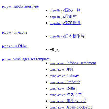
subdivisionType
prop-en:
:国の一覧
dbpedia-ja
:市町村
dbpedia-ja
:都道府県
dbpedia-ja
timezone
prop-en:
:日本標準時
dbpedia-ja
utcOffset
prop-en:
+9
(ja)
wikiPageUsesTemplate
prop-en:
:Infobox_settlement
template-en
:JPN
template-en
:Pathnav
template-en
:Pref-stub
template-en
:Reflist
template-en
:節スタブ
template-en
:脚注ヘルプ
template-en
:Japan-block-stub
template-en