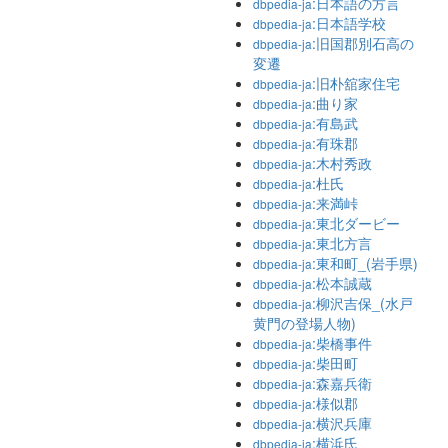
:日本語の方言
dbpedia-ja
:日本語学校
dbpedia-ja
:旧国郡別石高の
dbpedia-ja
変遷
:旧朴舘家住宅
dbpedia-ja
:曲り家
dbpedia-ja
:有島武
dbpedia-ja
:有珠郡
dbpedia-ja
:木村秀政
dbpedia-ja
:杜氏
dbpedia-ja
:来満峠
dbpedia-ja
:東北ダービー
dbpedia-ja
:東北方言
dbpedia-ja
:東和町_(岩手県)
dbpedia-ja
:松本誠蔵
dbpedia-ja
:柳沢吉保_(水戸
dbpedia-ja
黄門の登場人物)
:柴橋事件
dbpedia-ja
:柴田町
dbpedia-ja
:森嘉兵衛
dbpedia-ja
:様似郡
dbpedia-ja
:横沢兵庫
dbpedia-ja
:横浜氏
dbpedia-ja