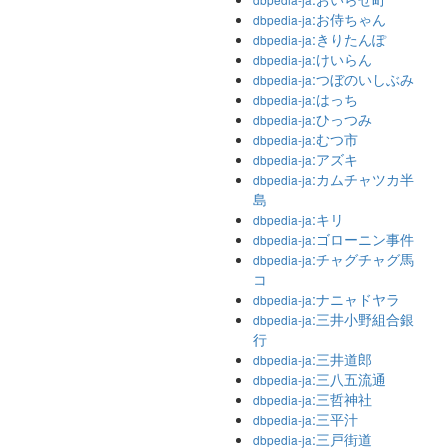
:お侍ちゃん
dbpedia-ja
:きりたんぽ
dbpedia-ja
:けいらん
dbpedia-ja
:つぼのいしぶみ
dbpedia-ja
:はっち
dbpedia-ja
:ひっつみ
dbpedia-ja
:むつ市
dbpedia-ja
:アズキ
dbpedia-ja
:カムチャツカ半
dbpedia-ja
島
:キリ
dbpedia-ja
:ゴローニン事件
dbpedia-ja
:チャグチャグ馬
dbpedia-ja
コ
:ナニャドヤラ
dbpedia-ja
:三井小野組合銀
dbpedia-ja
行
:三井道郎
dbpedia-ja
:三八五流通
dbpedia-ja
:三哲神社
dbpedia-ja
:三平汁
dbpedia-ja
:三戸街道
dbpedia-ja