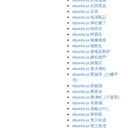
:石田英吉
dbpedia-ja
:石高
dbpedia-ja
:祐清私記
dbpedia-ja
:神社横丁
dbpedia-ja
:秋田弁
dbpedia-ja
:稗貫氏
dbpedia-ja
:稼働遺産
dbpedia-ja
:箱館丸
dbpedia-ja
:築地反射炉
dbpedia-ja
:継右衛門
dbpedia-ja
:緑風荘
dbpedia-ja
:老犬神社
dbpedia-ja
:聖福寺_(八幡平
dbpedia-ja
市)
:胆振国
dbpedia-ja
:興亜会
dbpedia-ja
:興津町_(千葉県)
dbpedia-ja
:花巻城
dbpedia-ja
:花輪ばやし
dbpedia-ja
:茅部郡
dbpedia-ja
:荒川街道
dbpedia-ja
:菅江真澄
dbpedia-ja