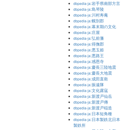
:岩手県南部方言
dbpedia-ja
:島琴陵
dbpedia-ja
:川村寿庵
dbpedia-ja
:幌別郡
dbpedia-ja
:幕末期の文化
dbpedia-ja
:庄屋
dbpedia-ja
:弘前藩
dbpedia-ja
:得撫郡
dbpedia-ja
:悪玉姫
dbpedia-ja
:悪路王
dbpedia-ja
:感恩寺
dbpedia-ja
:慶長三陸地震
dbpedia-ja
:慶長大地震
dbpedia-ja
:成田直衛
dbpedia-ja
:振遠隊
dbpedia-ja
:文化露寇
dbpedia-ja
:新渡戸仙岳
dbpedia-ja
:新渡戸傳
dbpedia-ja
:新渡戸稲造
dbpedia-ja
:日本短角種
dbpedia-ja
:日本製鉄北日本
dbpedia-ja
製鉄所