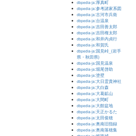
:厚真町
dbpedia-ja
:参考諸家系図
dbpedia-ja
:古河市兵衛
dbpedia-ja
:台温泉
dbpedia-ja
:吉田善太郎
dbpedia-ja
:吉田権太郎
dbpedia-ja
:和井内貞行
dbpedia-ja
:和賀氏
dbpedia-ja
:国見峠_(岩手
dbpedia-ja
県・秋田県)
:国見温泉
dbpedia-ja
:堀尾啓助
dbpedia-ja
:塗壁
dbpedia-ja
:大日霊貴神社
dbpedia-ja
:大白森
dbpedia-ja
:大葛鉱山
dbpedia-ja
:大間町
dbpedia-ja
:大館盆地
dbpedia-ja
:天正かるた
dbpedia-ja
:太田俊穂
dbpedia-ja
:奥南旧指録
dbpedia-ja
:奥南落穂集
dbpedia-ja
:姫路城
dbpedia-ja