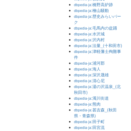
:橋野高炉跡
dbpedia-ja
:檜山騒動
dbpedia-ja
:歴史みらいパー
dbpedia-ja
ク
:毛馬内の盆踊
dbpedia-ja
:水沢城
dbpedia-ja
:沢内村
dbpedia-ja
:法量_(十和田市)
dbpedia-ja
:津軽藩士殉難事
dbpedia-ja
件
:浦河郡
dbpedia-ja
:海人
dbpedia-ja
:深沢晟雄
dbpedia-ja
:清心尼
dbpedia-ja
:湯の沢温泉_(北
dbpedia-ja
秋田市)
:濁川街道
dbpedia-ja
:熊肉
dbpedia-ja
:甚吉森_(秋田
dbpedia-ja
県・青森県)
:田子町
dbpedia-ja
:田宮流
dbpedia-ja