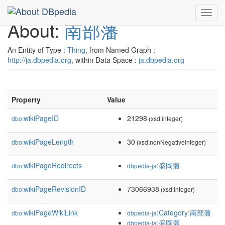
Toggl
About:
南部藩
navig
An Entity of Type :
Thing
, from Named Graph :
http://ja.dbpedia.org
, within Data Space :
ja.dbpedia.org
Property
Value
wikiPageID
21298
dbo:
(xsd:integer)
wikiPageLength
30
dbo:
(xsd:nonNegativeInteger)
wikiPageRedirects
:盛岡藩
dbo:
dbpedia-ja
wikiPageRevisionID
73066938
dbo:
(xsd:integer)
wikiPageWikiLink
:Category:南部藩
dbo:
dbpedia-ja
:盛岡藩
dbpedia-ja