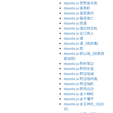
:菅野覚兵衛
dbpedia-ja
:葛巻町
dbpedia-ja
:葛西萬司
dbpedia-ja
:藤原俊仁
dbpedia-ja
:西通
dbpedia-ja
:諏訪部定軌
dbpedia-ja
:近江商人
dbpedia-ja
:通
dbpedia-ja
:通_(南部藩)
dbpedia-ja
:郡
dbpedia-ja
:郡山城_(陸奥国
dbpedia-ja
紫波郡)
:野村軍記
dbpedia-ja
:野田街道
dbpedia-ja
:野辺地城
dbpedia-ja
:野辺地尚義
dbpedia-ja
:野辺地町
dbpedia-ja
:野馬台詩
dbpedia-ja
:金ケ崎町
dbpedia-ja
:金子彌平
dbpedia-ja
:金玉神社_(仙台
dbpedia-ja
市)