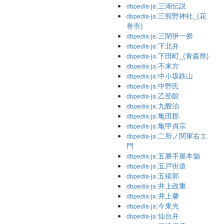
:三湖伝説
dbpedia-ja
:三熊野神社_(花
dbpedia-ja
巻市)
:三閉伊一揆
dbpedia-ja
:下北弁
dbpedia-ja
:下田町_(青森県)
dbpedia-ja
:不来方
dbpedia-ja
:中小坂鉄山
dbpedia-ja
:中野氏
dbpedia-ja
:乙部館
dbpedia-ja
:九艘泊
dbpedia-ja
:亀田郡
dbpedia-ja
:亀甲貞宗
dbpedia-ja
:二所ノ関軍右エ
dbpedia-ja
門
:五勝手屋本舗
dbpedia-ja
:五戸街道
dbpedia-ja
:五稜郭
dbpedia-ja
:井上政重
dbpedia-ja
:井上馨
dbpedia-ja
:今東光
dbpedia-ja
:仙台弁
dbpedia-ja