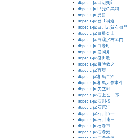
:田辺朔郎
dbpedia-ja
:甲斐の黒駒
dbpedia-ja
:男爵
dbpedia-ja
:登り街道
dbpedia-ja
:白川志賀右衛門
dbpedia-ja
:白根金山
dbpedia-ja
:白瀧沢右エ門
dbpedia-ja
:白老町
dbpedia-ja
:盛岡弁
dbpedia-ja
:盛田稔
dbpedia-ja
:目時敬之
dbpedia-ja
:盲暦
dbpedia-ja
:相馬半治
dbpedia-ja
:相馬大作事件
dbpedia-ja
:矢立峠
dbpedia-ja
:石上玄一郎
dbpedia-ja
:石割桜
dbpedia-ja
:石原汀
dbpedia-ja
:石川伍一
dbpedia-ja
:石川達三
dbpedia-ja
:石巻市
dbpedia-ja
:石巻港
dbpedia-ja
:石巻漁港
dbpedia-ja