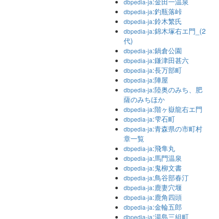
:金田一温泉
dbpedia-ja
:釣瓶落峠
dbpedia-ja
:鈴木繁氏
dbpedia-ja
:錦木塚右エ門_(2
dbpedia-ja
代)
:鍋倉公園
dbpedia-ja
:鎌津田甚六
dbpedia-ja
:長万部町
dbpedia-ja
:陣屋
dbpedia-ja
:陸奥のみち、肥
dbpedia-ja
薩のみちほか
:階ヶ嶽龍右エ門
dbpedia-ja
:雫石町
dbpedia-ja
:青森県の市町村
dbpedia-ja
章一覧
:飛隼丸
dbpedia-ja
:馬門温泉
dbpedia-ja
:鬼柳文書
dbpedia-ja
:鳥谷部春汀
dbpedia-ja
:鹿妻穴堰
dbpedia-ja
:鹿角四頭
dbpedia-ja
:金輪五郎
dbpedia-ja
:湯島三組町
dbpedia-ja