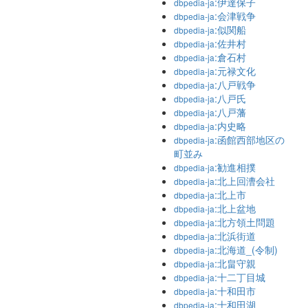
:伊達保子
dbpedia-ja
:会津戦争
dbpedia-ja
:似関船
dbpedia-ja
:佐井村
dbpedia-ja
:倉石村
dbpedia-ja
:元禄文化
dbpedia-ja
:八戸戦争
dbpedia-ja
:八戸氏
dbpedia-ja
:八戸藩
dbpedia-ja
:内史略
dbpedia-ja
:函館西部地区の
dbpedia-ja
町並み
:勧進相撲
dbpedia-ja
:北上回漕会社
dbpedia-ja
:北上市
dbpedia-ja
:北上盆地
dbpedia-ja
:北方領土問題
dbpedia-ja
:北浜街道
dbpedia-ja
:北海道_(令制)
dbpedia-ja
:北畠守親
dbpedia-ja
:十二丁目城
dbpedia-ja
:十和田市
dbpedia-ja
:十和田湖
dbpedia-ja