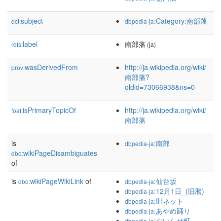
subject
:Category:南部藩
dct:
dbpedia-ja
label
南部藩
rdfs:
(ja)
wasDerivedFrom
http://ja.wikipedia.org/wiki/
prov:
南部藩?
oldid=73066938&ns=0
isPrimaryTopicOf
http://ja.wikipedia.org/wiki/
foaf:
南部藩
is
:南部
dbpedia-ja
wikiPageDisambiguates
dbo:
of
is
wikiPageWikiLink
of
:仙台坂
dbo:
dbpedia-ja
:12月1日_(旧暦)
dbpedia-ja
:IHネット
dbpedia-ja
:あやめ踊り
dbpedia-ja
:おいらせ町
dbpedia-ja