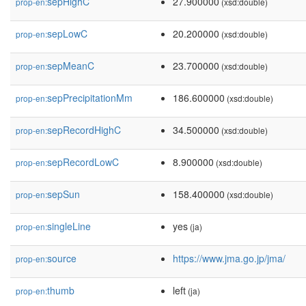
sepHighC
27.900000
prop-en:
(xsd:double)
sepLowC
20.200000
prop-en:
(xsd:double)
sepMeanC
23.700000
prop-en:
(xsd:double)
sepPrecipitationMm
186.600000
prop-en:
(xsd:double)
sepRecordHighC
34.500000
prop-en:
(xsd:double)
sepRecordLowC
8.900000
prop-en:
(xsd:double)
sepSun
158.400000
prop-en:
(xsd:double)
singleLine
yes
prop-en:
(ja)
source
https://www.jma.go.jp/jma/
prop-en:
thumb
left
prop-en:
(ja)