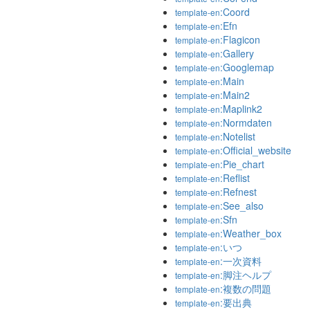
:Coord
template-en
:Efn
template-en
:Flagicon
template-en
:Gallery
template-en
:Googlemap
template-en
:Main
template-en
:Main2
template-en
:Maplink2
template-en
:Normdaten
template-en
:Notelist
template-en
:Official_website
template-en
:Pie_chart
template-en
:Reflist
template-en
:Refnest
template-en
:See_also
template-en
:Sfn
template-en
:Weather_box
template-en
:いつ
template-en
:一次資料
template-en
:脚注ヘルプ
template-en
:複数の問題
template-en
:要出典
template-en