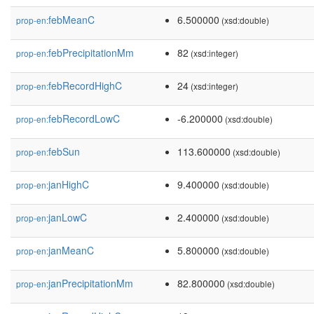
febMeanC
6.500000
prop-en:
(xsd:double)
febPrecipitationMm
82
prop-en:
(xsd:integer)
febRecordHighC
24
prop-en:
(xsd:integer)
febRecordLowC
-6.200000
prop-en:
(xsd:double)
febSun
113.600000
prop-en:
(xsd:double)
janHighC
9.400000
prop-en:
(xsd:double)
janLowC
2.400000
prop-en:
(xsd:double)
janMeanC
5.800000
prop-en:
(xsd:double)
janPrecipitationMm
82.800000
prop-en:
(xsd:double)