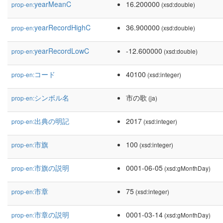
yearMeanC
16.200000
prop-en:
(xsd:double)
yearRecordHighC
36.900000
prop-en:
(xsd:double)
yearRecordLowC
-12.600000
prop-en:
(xsd:double)
コード
40100
prop-en:
(xsd:integer)
シンボル名
市の歌
prop-en:
(ja)
出典の明記
2017
prop-en:
(xsd:integer)
市旗
100
prop-en:
(xsd:integer)
市旗の説明
0001-06-05
prop-en:
(xsd:gMonthDay)
市章
75
prop-en:
(xsd:integer)
市章の説明
0001-03-14
prop-en:
(xsd:gMonthDay)