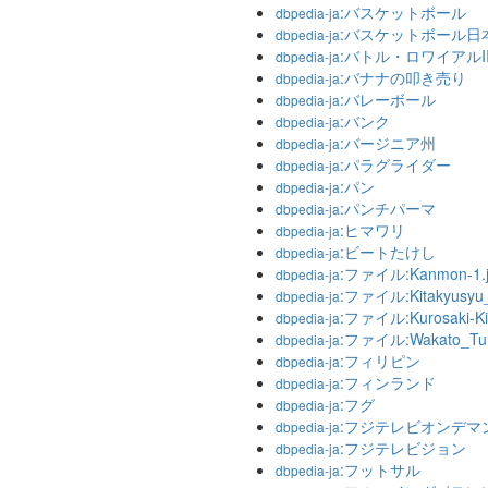
:バスケットボール
dbpedia-ja
:バスケットボール日
dbpedia-ja
:バトル・ロワイアルI
dbpedia-ja
:バナナの叩き売り
dbpedia-ja
:バレーボール
dbpedia-ja
:バンク
dbpedia-ja
:バージニア州
dbpedia-ja
:パラグライダー
dbpedia-ja
:パン
dbpedia-ja
:パンチパーマ
dbpedia-ja
:ヒマワリ
dbpedia-ja
:ビートたけし
dbpedia-ja
:ファイル:Kanmon-1.j
dbpedia-ja
:ファイル:Kitakyusyu
dbpedia-ja
:ファイル:Kurosaki-Kit
dbpedia-ja
:ファイル:Wakato_Tunn
dbpedia-ja
:フィリピン
dbpedia-ja
:フィンランド
dbpedia-ja
:フグ
dbpedia-ja
:フジテレビオンデマ
dbpedia-ja
:フジテレビジョン
dbpedia-ja
:フットサル
dbpedia-ja