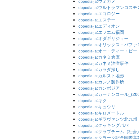
:ウミガメ
dbpedia-ja
:ウルトラマンコスモス2
dbpedia-ja
:エコロジー
dbpedia-ja
:エステー
dbpedia-ja
:エディオン
dbpedia-ja
:エフエム福岡
dbpedia-ja
:オダギリジョー
dbpedia-ja
:オリックス・バファ
dbpedia-ja
:オー・ティー・ビー
dbpedia-ja
:カネミ倉庫
dbpedia-ja
:カネミ油症事件
dbpedia-ja
:カラダ探し
dbpedia-ja
:カルスト地形
dbpedia-ja
:カンノ製作所
dbpedia-ja
:カンボジア
dbpedia-ja
:カーテンコール_(20
dbpedia-ja
:キク
dbpedia-ja
:キュウリ
dbpedia-ja
:キロメートル
dbpedia-ja
:ギラヴァンツ北九州
dbpedia-ja
:クッキングパパ
dbpedia-ja
:クラブチーム_(社会
dbpedia-ja
:クラーク記念国際高
dbpedia-ja