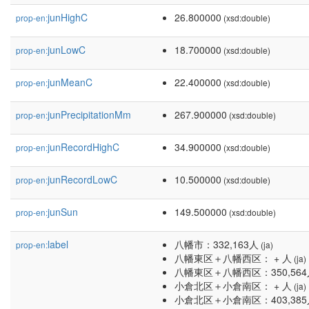
junHighC
26.800000
prop-en:
(xsd:double)
junLowC
18.700000
prop-en:
(xsd:double)
junMeanC
22.400000
prop-en:
(xsd:double)
junPrecipitationMm
267.900000
prop-en:
(xsd:double)
junRecordHighC
34.900000
prop-en:
(xsd:double)
junRecordLowC
10.500000
prop-en:
(xsd:double)
junSun
149.500000
prop-en:
(xsd:double)
label
八幡市：332,163人
prop-en:
(ja)
八幡東区＋八幡西区： + 人
(ja)
八幡東区＋八幡西区：350,564
小倉北区＋小倉南区： + 人
(ja)
小倉北区＋小倉南区：403,385