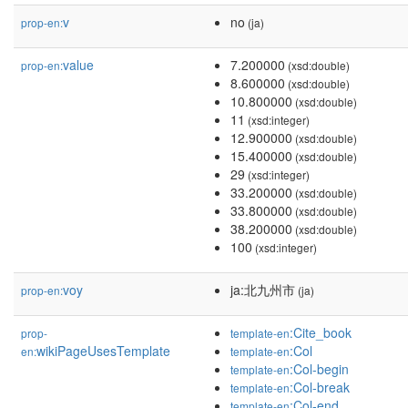
v
no
prop-en:
(ja)
value
7.200000
prop-en:
(xsd:double)
8.600000
(xsd:double)
10.800000
(xsd:double)
11
(xsd:integer)
12.900000
(xsd:double)
15.400000
(xsd:double)
29
(xsd:integer)
33.200000
(xsd:double)
33.800000
(xsd:double)
38.200000
(xsd:double)
100
(xsd:integer)
voy
ja:北九州市
prop-en:
(ja)
:Cite_book
prop-
template-en
wikiPageUsesTemplate
:Col
en:
template-en
:Col-begin
template-en
:Col-break
template-en
:Col-end
template-en