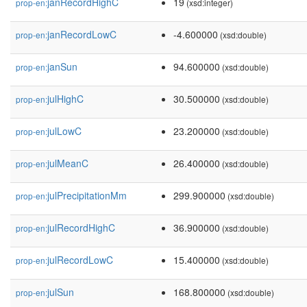
janRecordHighC
19
prop-en:
(xsd:integer)
janRecordLowC
-4.600000
prop-en:
(xsd:double)
janSun
94.600000
prop-en:
(xsd:double)
julHighC
30.500000
prop-en:
(xsd:double)
julLowC
23.200000
prop-en:
(xsd:double)
julMeanC
26.400000
prop-en:
(xsd:double)
julPrecipitationMm
299.900000
prop-en:
(xsd:double)
julRecordHighC
36.900000
prop-en:
(xsd:double)
julRecordLowC
15.400000
prop-en:
(xsd:double)
julSun
168.800000
prop-en:
(xsd:double)