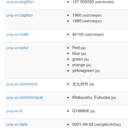
augSun
197.500000
prop-en:
(xsd:double)
caption
1960
prop-en:
(xsd:integer)
1985
(xsd:integer)
code
40100
prop-en:
(xsd:integer)
color
Red
prop-en:
(ja)
blue
(ja)
green
(ja)
orange
(ja)
yellowgreen
(ja)
commons
北九州市
prop-en:
(ja)
commonscat
Kitakyushu, Fukuoka
prop-en:
(ja)
d
Q188806
prop-en:
(ja)
date
0001-09-02
prop-en:
(xsd:gMonthDay)