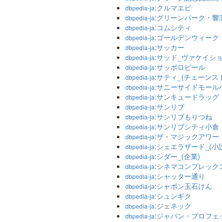
:クルマエビ
dbpedia-ja
:グリーンパーク・響
dbpedia-ja
:コムシティ
dbpedia-ja
:ゴールデンウィーク
dbpedia-ja
:サッカー
dbpedia-ja
:サッド_ヴァケイシ
dbpedia-ja
:サッポロビール
dbpedia-ja
:サティ_(チェーンス
dbpedia-ja
:サニーサイドモール
dbpedia-ja
:サンキュードラッグ
dbpedia-ja
:サンリブ
dbpedia-ja
:サンリブもりつね
dbpedia-ja
:サンリブシティ小倉
dbpedia-ja
:ザ・マジックアワー
dbpedia-ja
:シェエラザード_(小
dbpedia-ja
:シダー_(企業)
dbpedia-ja
:シネマコンプレック
dbpedia-ja
:シャッター通り
dbpedia-ja
:シャボン玉石けん
dbpedia-ja
:シュンギク
dbpedia-ja
:ジェネック
dbpedia-ja
:ジャパン・プロフ
dbpedia-ja