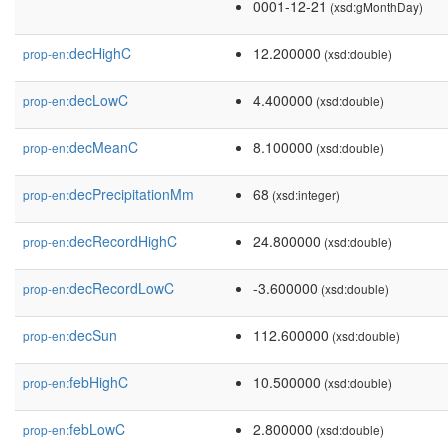
0001-12-21
(xsd:gMonthDay)
decHighC
12.200000
prop-en:
(xsd:double)
decLowC
4.400000
prop-en:
(xsd:double)
decMeanC
8.100000
prop-en:
(xsd:double)
decPrecipitationMm
68
prop-en:
(xsd:integer)
decRecordHighC
24.800000
prop-en:
(xsd:double)
decRecordLowC
-3.600000
prop-en:
(xsd:double)
decSun
112.600000
prop-en:
(xsd:double)
febHighC
10.500000
prop-en:
(xsd:double)
febLowC
2.800000
prop-en:
(xsd:double)