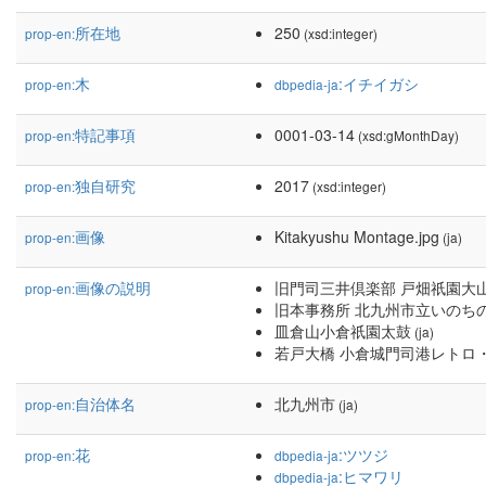
所在地
250
prop-en:
(xsd:integer)
木
:イチイガシ
prop-en:
dbpedia-ja
特記事項
0001-03-14
prop-en:
(xsd:gMonthDay)
独自研究
2017
prop-en:
(xsd:integer)
画像
Kitakyushu Montage.jpg
prop-en:
(ja)
画像の説明
旧門司三井倶楽部 戸畑祇園大
prop-en:
旧本事務所 北九州市立いのち
皿倉山小倉祇園太鼓
(ja)
若戸大橋 小倉城門司港レトロ
自治体名
北九州市
prop-en:
(ja)
花
:ツツジ
prop-en:
dbpedia-ja
:ヒマワリ
dbpedia-ja