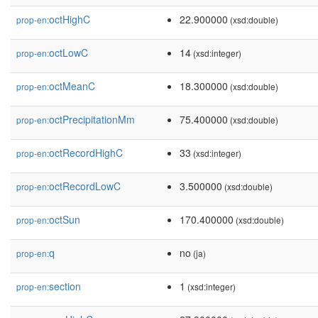
octHighC
22.900000
prop-en:
(xsd:double)
octLowC
14
prop-en:
(xsd:integer)
octMeanC
18.300000
prop-en:
(xsd:double)
octPrecipitationMm
75.400000
prop-en:
(xsd:double)
octRecordHighC
33
prop-en:
(xsd:integer)
octRecordLowC
3.500000
prop-en:
(xsd:double)
octSun
170.400000
prop-en:
(xsd:double)
q
no
prop-en:
(ja)
section
1
prop-en:
(xsd:integer)