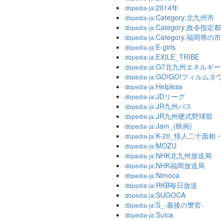
:2014年
dbpedia-ja
:Category:北九州市
dbpedia-ja
:Category:政令指定
dbpedia-ja
:Category:福岡県の
dbpedia-ja
:E-girls
dbpedia-ja
:EXILE_TRIBE
dbpedia-ja
:G7北九州エネルギ
dbpedia-ja
:GO!GO!フィルムタ
dbpedia-ja
:Helpless
dbpedia-ja
:JDリーグ
dbpedia-ja
:JR九州バス
dbpedia-ja
:JR九州硬式野球部
dbpedia-ja
:Jam_(映画)
dbpedia-ja
:K-20_怪人二十面相
dbpedia-ja
:MOZU
dbpedia-ja
:NHK北九州放送局
dbpedia-ja
:NHK福岡放送局
dbpedia-ja
:Nimoca
dbpedia-ja
:RKB毎日放送
dbpedia-ja
:SUGOCA
dbpedia-ja
:S_-最後の警官-
dbpedia-ja
:Suica
dbpedia-ja