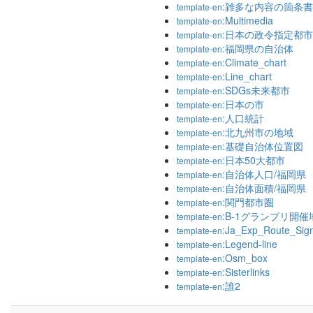
:雑多な内容の箇条
template-en
:Multimedia
template-en
:日本の政令指定都市
template-en
:福岡県の自治体
template-en
:Climate_chart
template-en
:Line_chart
template-en
:SDGs未来都市
template-en
:日本の市
template-en
:人口統計
template-en
:北九州市の地域
template-en
:基礎自治体位置図
template-en
:日本50大都市
template-en
:自治体人口/福岡県
template-en
:自治体面積/福岡県
template-en
:関門都市圏
template-en
:B-1グランプリ開催
template-en
:Ja_Exp_Route_Sig
template-en
:Legend-line
template-en
:Osm_box
template-en
:Sisterlinks
template-en
:誰2
template-en