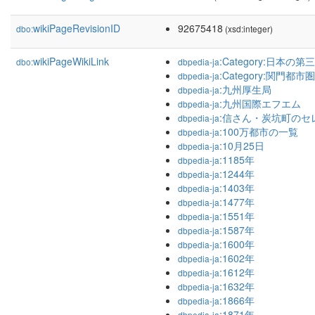
wikiPageRevisionID
92675418
dbo:
(xsd:integer)
wikiPageWikiLink
:Category:日本
dbo:
dbpedia-ja
:Category:関門都市圏
dbpedia-ja
:九州厚生局
dbpedia-ja
:九州国際エフエム
dbpedia-ja
:信さん・炭坑町のセ
dbpedia-ja
:100万都市の一覧
dbpedia-ja
:10月25日
dbpedia-ja
:1185年
dbpedia-ja
:1244年
dbpedia-ja
:1403年
dbpedia-ja
:1477年
dbpedia-ja
:1551年
dbpedia-ja
:1587年
dbpedia-ja
:1600年
dbpedia-ja
:1602年
dbpedia-ja
:1612年
dbpedia-ja
:1632年
dbpedia-ja
:1866年
dbpedia-ja
:1871年
dbpedia-ja