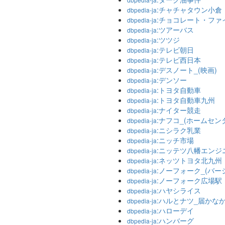
:チャチャタウン小倉
dbpedia-ja
:チョコレート・ファ
dbpedia-ja
:ツアーバス
dbpedia-ja
:ツツジ
dbpedia-ja
:テレビ朝日
dbpedia-ja
:テレビ西日本
dbpedia-ja
:デスノート_(映画)
dbpedia-ja
:デンソー
dbpedia-ja
:トヨタ自動車
dbpedia-ja
:トヨタ自動車九州
dbpedia-ja
:ナイター競走
dbpedia-ja
:ナフコ_(ホームセン
dbpedia-ja
:ニシラク乳業
dbpedia-ja
:ニッチ市場
dbpedia-ja
:ニッテツ八幡エンジ
dbpedia-ja
:ネッツトヨタ北九州
dbpedia-ja
:ノーフォーク_(バー
dbpedia-ja
:ノーフォーク広場駅
dbpedia-ja
:ハヤシライス
dbpedia-ja
:ハルとナツ_届かな
dbpedia-ja
:ハローデイ
dbpedia-ja
:ハンバーグ
dbpedia-ja