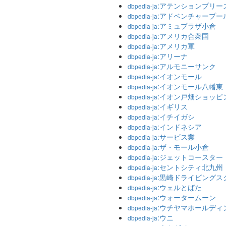
:アテンションプリー
dbpedia-ja
:アドベンチャープー
dbpedia-ja
:アミュプラザ小倉
dbpedia-ja
:アメリカ合衆国
dbpedia-ja
:アメリカ軍
dbpedia-ja
:アリーナ
dbpedia-ja
:アルモニーサンク
dbpedia-ja
:イオンモール
dbpedia-ja
:イオンモール八幡東
dbpedia-ja
:イオン戸畑ショッピ
dbpedia-ja
:イギリス
dbpedia-ja
:イチイガシ
dbpedia-ja
:インドネシア
dbpedia-ja
:サービス業
dbpedia-ja
:ザ・モール小倉
dbpedia-ja
:ジェットコースター
dbpedia-ja
:セントシティ北九州
dbpedia-ja
:黒崎ドライビングス
dbpedia-ja
:ウェルとばた
dbpedia-ja
:ウォータームーン
dbpedia-ja
:ウチヤマホールディ
dbpedia-ja
:ウニ
dbpedia-ja