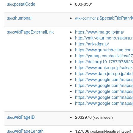
postalCode
803-8501
dbo:
thumbnail
:Special:FilePath
dbo:
wiki-commons
wikiPageExternalLink
https://www.jma.go.jp/jma/
dbo:
http://ymkr-okurimono.sakura.
https://art-sdgs.jp/
https://www.gururich-kitaq.com
https://yamap.com/activities/
https://doi.org/10.1787/9789
https://www.bunka.go.jp/seisa
https://www.data.jma.go.j
https://www.google.com/ma
https://www.google.com/ma
https://www.google.com/ma
https://www.google.com/ma
https://www.google.com/ma
wikiPageID
2032970
dbo:
(xsd:integer)
wikiPageLength
127806
dbo:
(xsd:nonNegativeInteger)