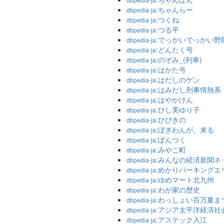
:ちゃんらー
dbpedia-ja
:つくね
dbpedia-ja
:つる平
dbpedia-ja
:でっかいでっかい野
dbpedia-ja
:どんたく号
dbpedia-ja
:のぞみ_(列車)
dbpedia-ja
:はかた号
dbpedia-ja
:はだしのゲン
dbpedia-ja
:はみだし刑事情熱系
dbpedia-ja
:はやかけん
dbpedia-ja
:ひし美ゆり子
dbpedia-ja
:ひびきの
dbpedia-ja
:ぼぎわんが、来る
dbpedia-ja
:ぽんつく
dbpedia-ja
:みやこ町
dbpedia-ja
:みんなの経済新聞ネ
dbpedia-ja
:めかりパーキングエ
dbpedia-ja
:ゆめマート北九州
dbpedia-ja
:わが家の歴史
dbpedia-ja
:わっしょい百万夏ま
dbpedia-ja
:アジア太平洋経済社
dbpedia-ja
:アステック入江
dbpedia-ja