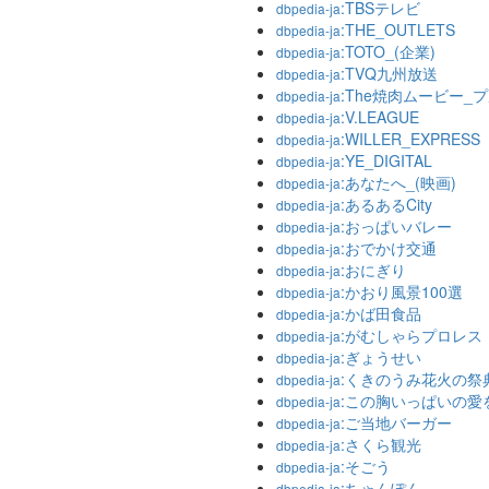
:TBSテレビ
dbpedia-ja
:THE_OUTLETS
dbpedia-ja
:TOTO_(企業)
dbpedia-ja
:TVQ九州放送
dbpedia-ja
:The焼肉ムービー_
dbpedia-ja
:V.LEAGUE
dbpedia-ja
:WILLER_EXPRESS
dbpedia-ja
:YE_DIGITAL
dbpedia-ja
:あなたへ_(映画)
dbpedia-ja
:あるあるCity
dbpedia-ja
:おっぱいバレー
dbpedia-ja
:おでかけ交通
dbpedia-ja
:おにぎり
dbpedia-ja
:かおり風景100選
dbpedia-ja
:かば田食品
dbpedia-ja
:がむしゃらプロレス
dbpedia-ja
:ぎょうせい
dbpedia-ja
:くきのうみ花火の祭
dbpedia-ja
:この胸いっぱいの愛
dbpedia-ja
:ご当地バーガー
dbpedia-ja
:さくら観光
dbpedia-ja
:そごう
dbpedia-ja
:ちゃんぽん
dbpedia-ja