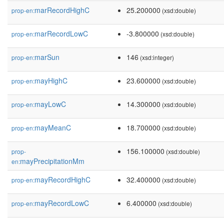
marRecordHighC
25.200000
prop-en:
(xsd:double)
marRecordLowC
-3.800000
prop-en:
(xsd:double)
marSun
146
prop-en:
(xsd:integer)
mayHighC
23.600000
prop-en:
(xsd:double)
mayLowC
14.300000
prop-en:
(xsd:double)
mayMeanC
18.700000
prop-en:
(xsd:double)
156.100000
prop-
(xsd:double)
mayPrecipitationMm
en:
mayRecordHighC
32.400000
prop-en:
(xsd:double)
mayRecordLowC
6.400000
prop-en:
(xsd:double)