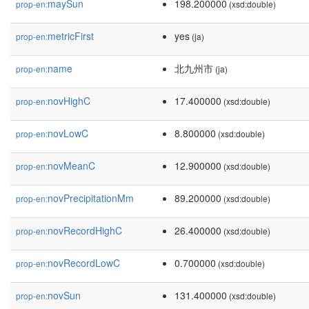
maySun
198.200000
prop-en:
(xsd:double)
metricFirst
yes
prop-en:
(ja)
name
北九州市
prop-en:
(ja)
novHighC
17.400000
prop-en:
(xsd:double)
novLowC
8.800000
prop-en:
(xsd:double)
novMeanC
12.900000
prop-en:
(xsd:double)
novPrecipitationMm
89.200000
prop-en:
(xsd:double)
novRecordHighC
26.400000
prop-en:
(xsd:double)
novRecordLowC
0.700000
prop-en:
(xsd:double)
novSun
131.400000
prop-en:
(xsd:double)