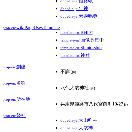
:姫路駅
dbpedia-ja
:年神
dbpedia-ja
:素盞鳴尊
dbpedia-ja
wikiPageUsesTemplate
prop-en:
:Reflist
template-en
:画像募集中
template-en
:Shinto-stub
template-en
:神社
template-en
創建
prop-en:
不詳
(ja)
名称
prop-en:
八代大歳神社
(ja)
所在地
prop-en:
兵庫県姫路市八代宮前町19-27
(ja)
祭神
prop-en:
:大山咋神
dbpedia-ja
:大歳神
dbpedia-ja