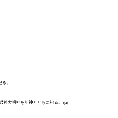
祀る。
岩神大明神を年神とともに祀る。
(ja)