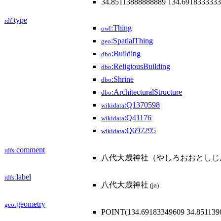
34.85113888888889 134.691833333
type
rdf:
:Thing
owl
:SpatialThing
geo
:Building
dbo
:ReligiousBuilding
dbo
:Shrine
dbo
:ArchitecturalStructure
dbo
:Q1370598
wikidata
:Q41176
wikidata
:Q697295
wikidata
comment
rdfs:
八代大歳神社（やしろおおとしじ
label
rdfs:
八代大歳神社
(ja)
geometry
geo:
POINT(134.69183349609 34.851139