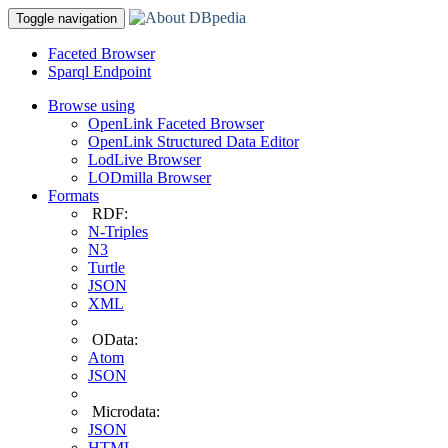
Toggle navigation
Faceted Browser
Sparql Endpoint
Browse using
OpenLink Faceted Browser
OpenLink Structured Data Editor
LodLive Browser
LODmilla Browser
Formats
RDF:
N-Triples
N3
Turtle
JSON
XML
OData:
Atom
JSON
Microdata:
JSON
HTML