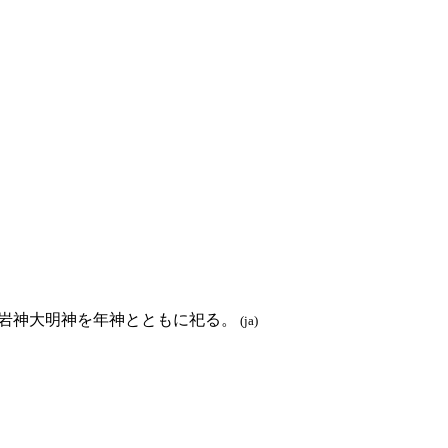
岩神大明神を年神とともに祀る。
(ja)