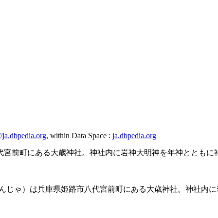
//ja.dbpedia.org
, within Data Space :
ja.dbpedia.org
代宮前町にある大歳神社。神社内に岩神大明神を年神とともに
んじゃ）は兵庫県姫路市八代宮前町にある大歳神社。神社内に