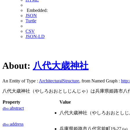
Embedded:
JSON
Turtle
CSV
JSON-LD
About:
八代大歳神社
An Entity of Type :
ArchitecturalStructure
, from Named Graph :
http:
八代大歳神社（やしろおおとしじんじゃ）は兵庫県姫路市八
Property
Value
abstract
dbo:
八代大歳神社（やしろおおとしじ
address
dbo:
兵庫県姫路市八代宮前町19-27
(ja)