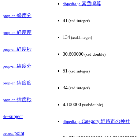
:素盞鳴尊
dbpedia-ja
経度分
prop-en:
41
(xsd:integer)
経度度
prop-en:
134
(xsd:integer)
経度秒
prop-en:
30.600000
(xsd:double)
緯度分
prop-en:
51
(xsd:integer)
緯度度
prop-en:
34
(xsd:integer)
緯度秒
prop-en:
4.100000
(xsd:double)
subject
dct:
:Category:姫路市の神社
dbpedia-ja
point
georss: