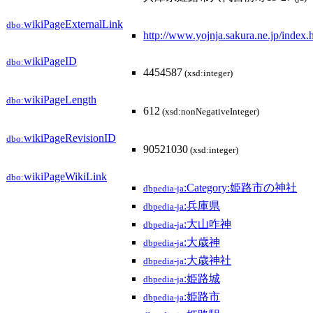
wikiPageExternalLink
dbo:
http://www.yojnja.sakura.
wikiPageID
dbo:
4454587
(xsd:integer)
wikiPageLength
dbo:
612
(xsd:nonNegativeInteger)
wikiPageRevisionID
dbo:
90521030
(xsd:integer)
wikiPageWikiLink
dbo:
:Category:姫路市の神社
dbpedia-ja
:兵庫県
dbpedia-ja
:大山咋神
dbpedia-ja
:大歳神
dbpedia-ja
:大歳神社
dbpedia-ja
:姫路城
dbpedia-ja
:姫路市
dbpedia-ja