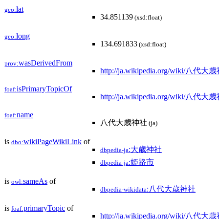
lat
geo:
34.851139
(xsd:float)
long
geo:
134.691833
(xsd:float)
wasDerivedFrom
prov:
http://ja.wikipedia.org/wiki/八代
isPrimaryTopicOf
foaf:
http://ja.wikipedia.org/wiki/八代
name
foaf:
八代大歳神社
(ja)
is
wikiPageWikiLink
of
dbo:
:大歳神社
dbpedia-ja
:姫路市
dbpedia-ja
is
sameAs
of
owl:
:八代大歳神社
dbpedia-wikidata
is
primaryTopic
of
foaf:
http://ja.wikipedia.org/wiki/八代