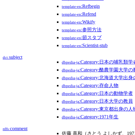
:Refbegin
template-en
:Refend
template-en
:Wikify
template-en
:参照方法
template-en
:節スタブ
template-en
:Scientist-stub
template-en
subject
dct:
:Category:日本の哺乳類学
dbpedia-ja
:Category:酪農学園大学
dbpedia-ja
:Category:北海道大学出
dbpedia-ja
:Category:存命人物
dbpedia-ja
:Category:日本の動物学者
dbpedia-ja
:Category:日本大学の教員
dbpedia-ja
:Category:東京都出身の人
dbpedia-ja
:Category:1971年生
dbpedia-ja
comment
rdfs:
佐藤 喜和（さとう よしかず、19