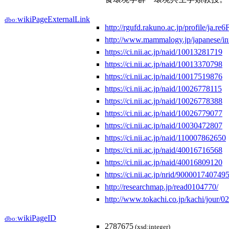
wikiPageExternalLink
dbo:
http://rgufd.rakuno.ac.jp/profile/
http://www.mammalogy.jp/japanese/in
https://ci.nii.ac.jp/naid/10013281719
https://ci.nii.ac.jp/naid/10013370798
https://ci.nii.ac.jp/naid/10017519876
https://ci.nii.ac.jp/naid/10026778115
https://ci.nii.ac.jp/naid/10026778388
https://ci.nii.ac.jp/naid/10026779077
https://ci.nii.ac.jp/naid/10030472807
https://ci.nii.ac.jp/naid/110007862650
https://ci.nii.ac.jp/naid/40016716568
https://ci.nii.ac.jp/naid/40016809120
https://ci.nii.ac.jp/nrid/900001740749
http://researchmap.jp/read0104770/
http://www.tokachi.co.jp/kachi/jour/0
wikiPageID
dbo:
2787675
(xsd:integer)