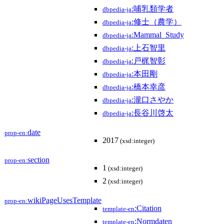
:哺乳類学者
dbpedia-ja
:修士（農学）
dbpedia-ja
:Mammal_Study
dbpedia-ja
:上石智里
dbpedia-ja
:戸梶智彰
dbpedia-ja
:本田剛
dbpedia-ja
:橋本幸彦
dbpedia-ja
:瀧口さやか
dbpedia-ja
:長谷川啓太
dbpedia-ja
date
prop-en:
2017
(xsd:integer)
section
prop-en:
1
(xsd:integer)
2
(xsd:integer)
wikiPageUsesTemplate
prop-en:
:Citation
template-en
:Normdaten
template-en