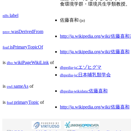
食環境学群・環境共生学類教授。
label
rdfs:
佐藤喜和
(ja)
wasDerivedFrom
prov:
http://ja.wikipedia.org/wiki/佐藤喜
isPrimaryTopicOf
foaf:
http://ja.wikipedia.org/wiki/佐藤喜和
is
wikiPageWikiLink
of
dbo:
:エゾヒグマ
dbpedia-ja
:日本哺乳類学会
dbpedia-ja
is
sameAs
of
owl:
:佐藤喜和
dbpedia-wikidata
is
primaryTopic
of
foaf:
http://ja.wikipedia.org/wiki/佐藤喜和