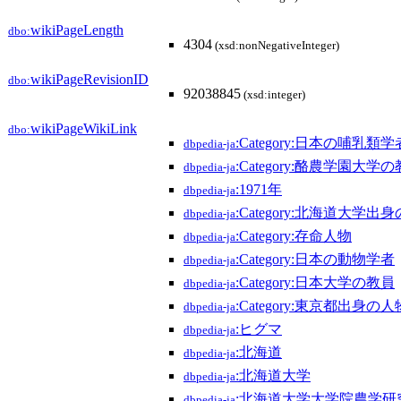
wikiPageLength
dbo:
4304
(xsd:nonNegativeInteger)
wikiPageRevisionID
dbo:
92038845
(xsd:integer)
wikiPageWikiLink
dbo:
:Category:日本の哺乳類学
dbpedia-ja
:Category:酪農学園大学
dbpedia-ja
:1971年
dbpedia-ja
:Category:北海道大学出
dbpedia-ja
:Category:存命人物
dbpedia-ja
:Category:日本の動物学者
dbpedia-ja
:Category:日本大学の教員
dbpedia-ja
:Category:東京都出身の人
dbpedia-ja
:ヒグマ
dbpedia-ja
:北海道
dbpedia-ja
:北海道大学
dbpedia-ja
:北海道大学大学院農学
dbpedia-ja