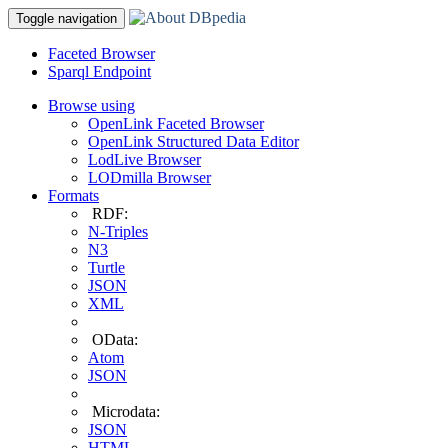
Toggle navigation
Faceted Browser
Sparql Endpoint
Browse using
OpenLink Faceted Browser
OpenLink Structured Data Editor
LodLive Browser
LODmilla Browser
Formats
RDF:
N-Triples
N3
Turtle
JSON
XML
OData:
Atom
JSON
Microdata:
JSON
HTML