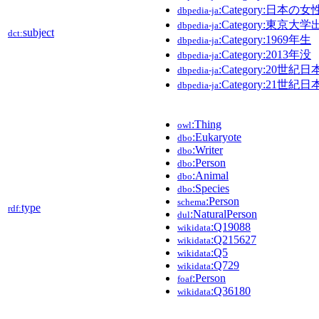
:Category:日本の
dbpedia-ja
:Category:東京
dbpedia-ja
subject
dct:
:Category:1969年生
dbpedia-ja
:Category:2013年没
dbpedia-ja
:Category:20世
dbpedia-ja
:Category:21世
dbpedia-ja
:Thing
owl
:Eukaryote
dbo
:Writer
dbo
:Person
dbo
:Animal
dbo
:Species
dbo
:Person
schema
type
rdf:
:NaturalPerson
dul
:Q19088
wikidata
:Q215627
wikidata
:Q5
wikidata
:Q729
wikidata
:Person
foaf
:Q36180
wikidata