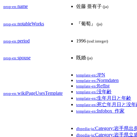
name
佐藤 亜有子
prop-en:
(ja)
notableWorks
『葡萄』
prop-en:
(ja)
period
1996
prop-en:
(xsd:integer)
spouse
既婚
prop-en:
(ja)
:JPN
template-en
:Normdaten
template-en
:Reflist
template-en
:没年齢
template-en
wikiPageUsesTemplate
prop-en:
:生年月日と年齢
template-en
:死亡年月日と没年
template-en
:Infobox_作家
template-en
:Category:岩手県
dbpedia-ja
:Category:岩
dbpedia-ja