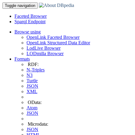
Toggle navigation
Faceted Browser
Sparql Endpoint
Browse using
OpenLink Faceted Browser
OpenLink Structured Data Editor
LodLive Browser
LODmilla Browser
Formats
RDF:
N-Triples
N3
Turtle
JSON
XML
OData:
Atom
JSON
Microdata:
JSON
HTML