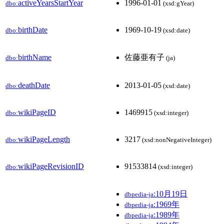
activeYearsStartYear
1996-01-01
dbo:
(xsd:gYear)
birthDate
1969-10-19
dbo:
(xsd:date)
birthName
佐藤亜有子
dbo:
(ja)
deathDate
2013-01-05
dbo:
(xsd:date)
wikiPageID
1469915
dbo:
(xsd:integer)
wikiPageLength
3217
dbo:
(xsd:nonNegativeInteger)
wikiPageRevisionID
91533814
dbo:
(xsd:integer)
:10月19日
dbpedia-ja
:1969年
dbpedia-ja
:1989年
dbpedia-ja