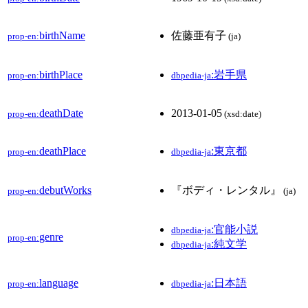
birthName
佐藤亜有子
prop-en:
(ja)
birthPlace
:岩手県
prop-en:
dbpedia-ja
deathDate
2013-01-05
prop-en:
(xsd:date)
deathPlace
:東京都
prop-en:
dbpedia-ja
debutWorks
『ボディ・レンタル』
prop-en:
(ja)
:官能小説
dbpedia-ja
genre
prop-en:
:純文学
dbpedia-ja
language
:日本語
prop-en:
dbpedia-ja