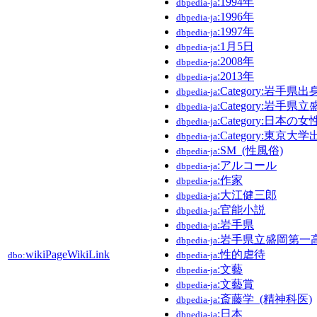
:1994年
dbpedia-ja
:1996年
dbpedia-ja
:1997年
dbpedia-ja
:1月5日
dbpedia-ja
:2008年
dbpedia-ja
:2013年
dbpedia-ja
:Category:岩手県
dbpedia-ja
:Category:岩
dbpedia-ja
:Category:日本の
dbpedia-ja
:Category:東京
dbpedia-ja
:SM_(性風俗)
dbpedia-ja
:アルコール
dbpedia-ja
:作家
dbpedia-ja
:大江健三郎
dbpedia-ja
:官能小説
dbpedia-ja
:岩手県
dbpedia-ja
:岩手県立盛岡第一
dbpedia-ja
wikiPageWikiLink
:性的虐待
dbo:
dbpedia-ja
:文藝
dbpedia-ja
:文藝賞
dbpedia-ja
:斎藤学_(精神科医)
dbpedia-ja
:日本
dbpedia-ja