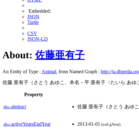
Embedded:
JSON
Turtle
CSV
JSON-LD
About:
佐藤亜有子
An Entity of Type :
Animal
, from Named Graph :
http://ja.dbpedia.or
佐藤 亜有子（さとう あゆこ、本名・平 亜有子〈たいら あゆこ〉、
Property
abstract
佐藤 亜有子（さとう あゆこ、
dbo:
activeYearsEndYear
2013-01-01
dbo:
(xsd:gYear)