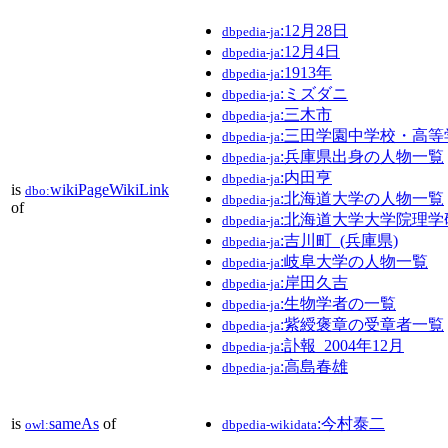
:12月28日
dbpedia-ja
:12月4日
dbpedia-ja
:1913年
dbpedia-ja
:ミズダニ
dbpedia-ja
:三木市
dbpedia-ja
:三田学園中学校・高等
dbpedia-ja
:兵庫県出身の人物一覧
dbpedia-ja
:内田亨
dbpedia-ja
is
wikiPageWikiLink
dbo:
:北海道大学の人物一覧
dbpedia-ja
of
:北海道大学大学院理
dbpedia-ja
:吉川町_(兵庫県)
dbpedia-ja
:岐阜大学の人物一覧
dbpedia-ja
:岸田久吉
dbpedia-ja
:生物学者の一覧
dbpedia-ja
:紫綬褒章の受章者一覧
dbpedia-ja
:訃報_2004年12月
dbpedia-ja
:高島春雄
dbpedia-ja
is
sameAs
of
:今村泰二
owl:
dbpedia-wikidata