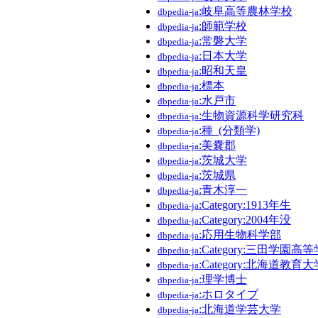
:岐阜高等農林学校
dbpedia-ja
:師範学校
dbpedia-ja
:常磐大学
dbpedia-ja
:日本大学
dbpedia-ja
:昭和天皇
dbpedia-ja
:標本
dbpedia-ja
:水戸市
dbpedia-ja
:生物資源科学研究科
dbpedia-ja
:種_(分類学)
dbpedia-ja
:美嚢郡
dbpedia-ja
:茨城大学
dbpedia-ja
:茨城県
dbpedia-ja
:青木淳一
dbpedia-ja
:Category:1913年生
dbpedia-ja
:Category:2004年没
dbpedia-ja
:応用生物科学部
dbpedia-ja
:Category:三田学園
dbpedia-ja
:Category:北海道教
dbpedia-ja
:理学博士
dbpedia-ja
:ホロタイプ
dbpedia-ja
:北海道学芸大学
dbpedia-ja