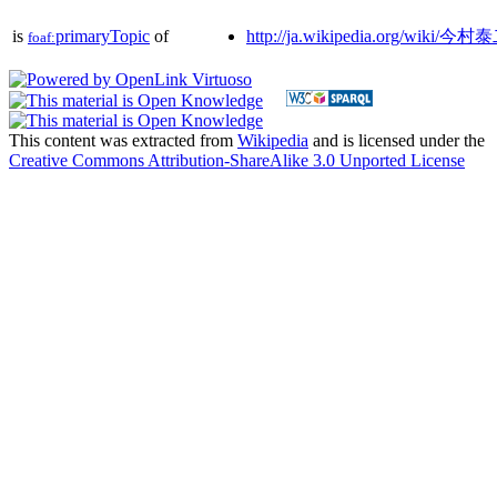
is
primaryTopic
of
http://ja.wikipedia.org/wiki/今村
foaf:
This content was extracted from
Wikipedia
and is licensed under the
Creative Commons Attribution-ShareAlike 3.0 Unported License