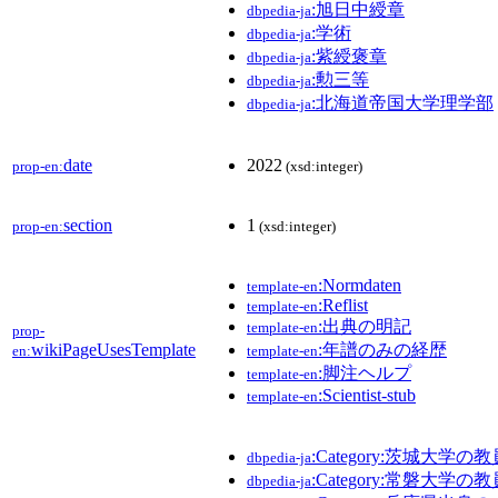
:旭日中綬章
dbpedia-ja
:学術
dbpedia-ja
:紫綬褒章
dbpedia-ja
:勲三等
dbpedia-ja
:北海道帝国大学理学部
dbpedia-ja
date
2022
prop-en:
(xsd:integer)
section
1
prop-en:
(xsd:integer)
:Normdaten
template-en
:Reflist
template-en
:出典の明記
template-en
prop-
wikiPageUsesTemplate
:年譜のみの経歴
en:
template-en
:脚注ヘルプ
template-en
:Scientist-stub
template-en
:Category:茨城大学の教
dbpedia-ja
:Category:常磐大学の教
dbpedia-ja