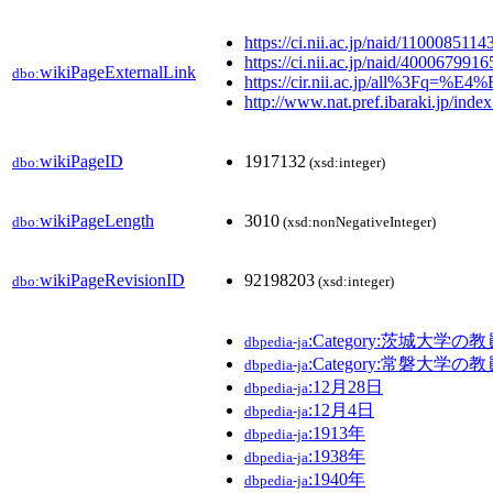
https://ci.nii.ac.jp/naid/1100085114
https://ci.nii.ac.jp/naid/4000679916
wikiPageExternalLink
dbo:
https://cir.nii.ac.jp/all%3
http://www.nat.pref.ibaraki.jp/index
wikiPageID
1917132
dbo:
(xsd:integer)
wikiPageLength
3010
dbo:
(xsd:nonNegativeInteger)
wikiPageRevisionID
92198203
dbo:
(xsd:integer)
:Category:茨城大学の教
dbpedia-ja
:Category:常磐大学の教
dbpedia-ja
:12月28日
dbpedia-ja
:12月4日
dbpedia-ja
:1913年
dbpedia-ja
:1938年
dbpedia-ja
:1940年
dbpedia-ja