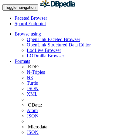
Toggle navigation
Faceted Browser
Sparql Endpoint
Browse using
OpenLink Faceted Browser
OpenLink Structured Data Editor
LodLive Browser
LODmilla Browser
Formats
RDF:
N-Triples
N3
Turtle
JSON
XML
OData:
Atom
JSON
Microdata:
JSON