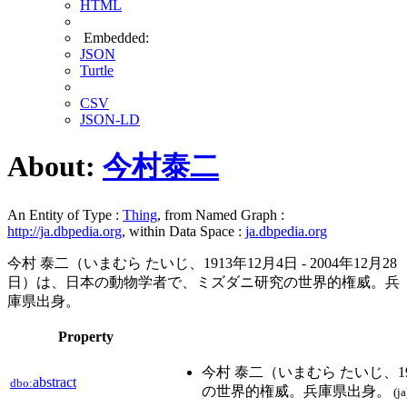
HTML
Embedded:
JSON
Turtle
CSV
JSON-LD
About:
今村泰二
An Entity of Type :
Thing
, from Named Graph :
http://ja.dbpedia.org
, within Data Space :
ja.dbpedia.org
今村 泰二（いまむら たいじ、1913年12月4日 - 2004年12月28
日）は、日本の動物学者で、ミズダニ研究の世界的権威。兵
庫県出身。
Property
今村 泰二（いまむら たいじ、19
abstract
dbo:
の世界的権威。兵庫県出身。
(ja