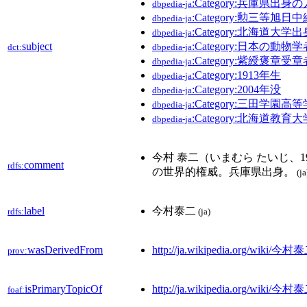
:Category:兵庫県出身
dbpedia-ja
:Category:勲三等旭
dbpedia-ja
:Category:北海道大
dbpedia-ja
subject
:Category:日本の動物学
dct:
dbpedia-ja
:Category:紫綬褒章受章
dbpedia-ja
:Category:1913年生
dbpedia-ja
:Category:2004年没
dbpedia-ja
:Category:三田学園
dbpedia-ja
:Category:北海道教
dbpedia-ja
今村 泰二（いまむら たいじ、19
comment
rdfs:
の世界的権威。兵庫県出身。
(ja
label
今村泰二
rdfs:
(ja)
wasDerivedFrom
http://ja.wikipedia.org/wiki/今
prov:
isPrimaryTopicOf
http://ja.wikipedia.org/wiki/今村
foaf: