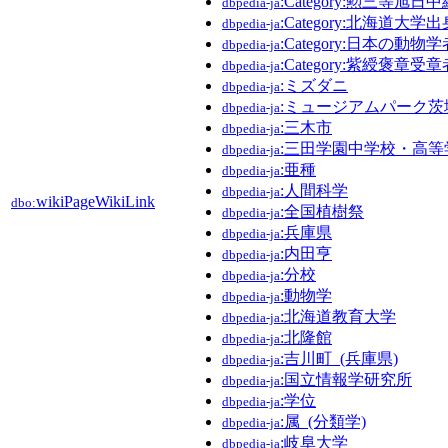
:Category:勲三等旭
dbpedia-ja
:Category:北海道大
dbpedia-ja
:Category:日本の動物学
dbpedia-ja
:Category:紫綬褒章受章
dbpedia-ja
:ミズダニ
dbpedia-ja
:ミュージアムパーク
dbpedia-ja
:三木市
dbpedia-ja
:三田学園中学校・高等
dbpedia-ja
:亜種
dbpedia-ja
:人間科学
dbpedia-ja
wikiPageWikiLink
dbo:
:全国植樹祭
dbpedia-ja
:兵庫県
dbpedia-ja
:内田亨
dbpedia-ja
:分校
dbpedia-ja
:動物学
dbpedia-ja
:北海道教育大学
dbpedia-ja
:北隆館
dbpedia-ja
:吉川町_(兵庫県)
dbpedia-ja
:国立情報学研究所
dbpedia-ja
:学位
dbpedia-ja
:属_(分類学)
dbpedia-ja
:岐阜大学
dbpedia-ja