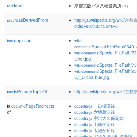
label
京都京阪バス八幡営業所
rdfs:
(ja)
wasDerivedFrom
http://ja.wikipedia.org/w
prov:
oldid=90738515&ns=0
depiction
foaf:
wiki-
:Special:FilePath/0340
commons
:Special:FilePath/7
wiki-commons
Liner.jpg
:Special:FilePath/7
wiki-commons
:Special:FilePath/
wiki-commons
Uji_Ujicha-bus.jpg
isPrimaryTopicOf
http://ja.wikipedia.org/w
foaf:
is
wikiPageRedirects
:一口循環線
dbo:
dbpedia-ja
of
:六地蔵淀線
dbpedia-ja
:宇治大久保淀線
dbpedia-ja
:山崎宇治線
dbpedia-ja
:太陽が丘線
dbpedia-ja
:宇治久御山町役場線
dbpedia-ja