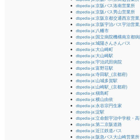
:京阪バス洛南営業所
dbpedia-ja
:京阪バス男山営業所
dbpedia-ja
:京阪京都交通西京営業
dbpedia-ja
:京阪宇治バス宇治営業
dbpedia-ja
:八幡市
dbpedia-ja
:国立病院機構南京都病
dbpedia-ja
:城陽さんさんバス
dbpedia-ja
:大山崎町
dbpedia-ja
:大山崎駅
dbpedia-ja
:宇治武田病院
dbpedia-ja
:富野荘駅
dbpedia-ja
:寺田駅_(京都府)
dbpedia-ja
:山城多賀駅
dbpedia-ja
:山崎駅_(京都府)
dbpedia-ja
:槇島町
dbpedia-ja
:横山由依
dbpedia-ja
:永谷宗円生家
dbpedia-ja
:淀駅
dbpedia-ja
:立命館宇治中学校・
dbpedia-ja
:第二京阪道路
dbpedia-ja
:近江鉄道バス
dbpedia-ja
:阪急バス大山崎営業所
dbpedia-ja