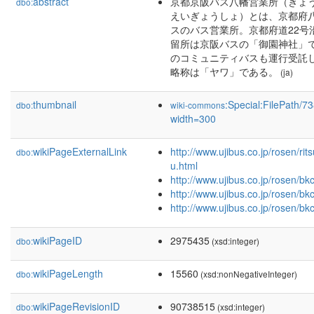
abstract
京都京阪バス八幡営業所（きょ
dbo:
えいぎょうしょ）とは、京都府
スのバス営業所。京都府道22号
留所は京阪バスの「御園神社」
のコミュニティバスも運行受託
略称は「ヤワ」である。
(ja)
thumbnail
:Special:FilePath/
dbo:
wiki-commons
width=300
wikiPageExternalLink
http://www.ujibus.co.jp/rosen/ri
dbo:
u.html
http://www.ujibus.co.jp/rosen/bk
http://www.ujibus.co.jp/rosen/bk
http://www.ujibus.co.jp/rosen/bk
wikiPageID
2975435
dbo:
(xsd:integer)
wikiPageLength
15560
dbo:
(xsd:nonNegativeInteger)
wikiPageRevisionID
90738515
dbo:
(xsd:integer)