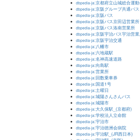
:京都府立山城総合運動
dbpedia-ja
:京阪グループ共通バ
dbpedia-ja
:京阪バス
dbpedia-ja
:京阪バス京田辺営業所
dbpedia-ja
:京阪バス洛南営業所
dbpedia-ja
:京阪宇治バス宇治営業
dbpedia-ja
:京阪宇治交通
dbpedia-ja
:八幡市
dbpedia-ja
:六地蔵駅
dbpedia-ja
:名神高速道路
dbpedia-ja
:向島駅
dbpedia-ja
:営業所
dbpedia-ja
:回数乗車券
dbpedia-ja
:国道1号
dbpedia-ja
:土曜日
dbpedia-ja
:城陽さんさんバス
dbpedia-ja
:城陽市
dbpedia-ja
:大久保駅_(京都府)
dbpedia-ja
:学校法人立命館
dbpedia-ja
:宇治市
dbpedia-ja
:宇治徳洲会病院
dbpedia-ja
:宇治駅_(JR西日本)
dbpedia-ja