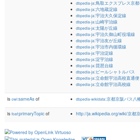
:鳥取エクスプレス京都
dbpedia-ja
:六地蔵淀線
dbpedia-ja
:宇治大久保淀線
dbpedia-ja
:山崎宇治線
dbpedia-ja
:太陽が丘線
dbpedia-ja
:宇治久御山町役場線
dbpedia-ja
:宇治友が丘線
dbpedia-ja
:宇治市内循環線
dbpedia-ja
:宇治淀線
dbpedia-ja
:淀宇治線
dbpedia-ja
:琵琶台線
dbpedia-ja
:ビールシャトルバス
dbpedia-ja
:立命館宇治高校直通便
dbpedia-ja
:立命館宇治高校線
dbpedia-ja
is
sameAs
of
:京都京阪バス八
owl:
dbpedia-wikidata
is
primaryTopic
of
http://ja.wikipedia.org/w
foaf: