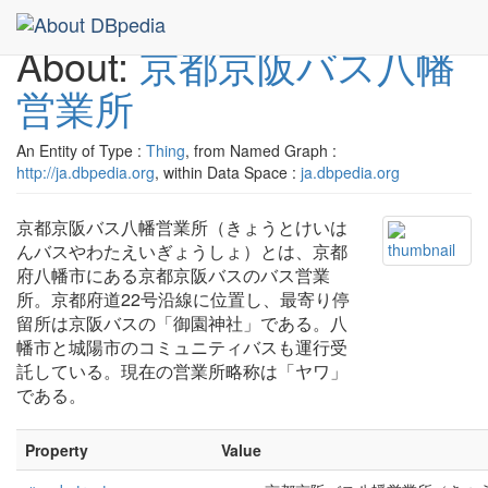
About:
京都京阪バス八幡
営業所
An Entity of Type :
Thing
, from Named Graph :
http://ja.dbpedia.org
, within Data Space :
ja.dbpedia.org
京都京阪バス八幡営業所（きょうとけいは
んバスやわたえいぎょうしょ）とは、京都
府八幡市にある京都京阪バスのバス営業
所。京都府道22号沿線に位置し、最寄り停
留所は京阪バスの「御園神社」である。八
幡市と城陽市のコミュニティバスも運行受
託している。現在の営業所略称は「ヤワ」
である。
Property
Value