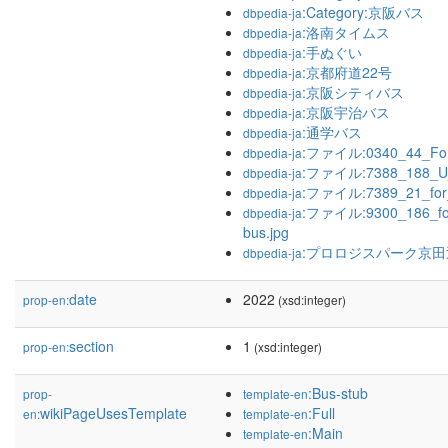
:Category:京阪バス
dbpedia-ja
:洛南タイムス
dbpedia-ja
:手ぬぐい
dbpedia-ja
:京都府道22号
dbpedia-ja
:京阪シティバス
dbpedia-ja
:京阪宇治バス
dbpedia-ja
:通学バス
dbpedia-ja
:ファイル:0340_44_For_
dbpedia-ja
:ファイル:7388_188_Uji-
dbpedia-ja
:ファイル:7389_21_for_
dbpedia-ja
:ファイル:9300_186_for_
dbpedia-ja
bus.jpg
:プロロジスパーク京田
dbpedia-ja
date
2022
prop-en:
(xsd:integer)
section
1
prop-en:
(xsd:integer)
:Bus-stub
prop-
template-en
wikiPageUsesTemplate
:Full
en:
template-en
:Main
template-en