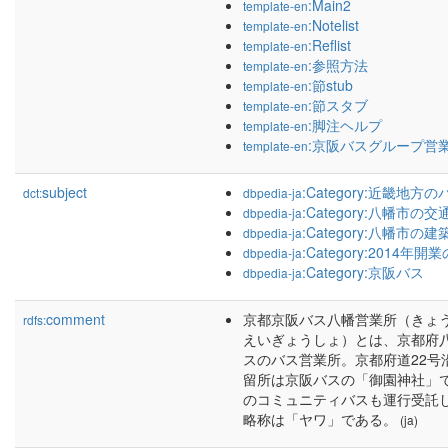
:Main2
template-en
:Notelist
template-en
:Reflist
template-en
:参照方法
template-en
:節stub
template-en
:節スタブ
template-en
:脚注ヘルプ
template-en
:京阪バスグループ営
template-en
subject
:Category:近畿地方
dct:
dbpedia-ja
:Category:八幡市の交
dbpedia-ja
:Category:八幡市の建
dbpedia-ja
:Category:2014年開
dbpedia-ja
:Category:京阪バス
dbpedia-ja
comment
京都京阪バス八幡営業所（きょ
rdfs:
えいぎょうしょ）とは、京都府
スのバス営業所。京都府道22号
留所は京阪バスの「御園神社」
のコミュニティバスも運行受託
略称は「ヤワ」である。
(ja)