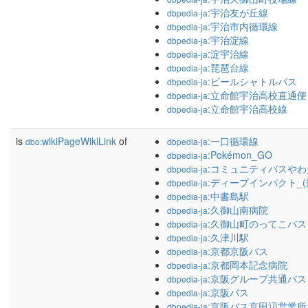
:宇治友が丘線
dbpedia-ja
:宇治市内循環線
dbpedia-ja
:宇治淀線
dbpedia-ja
:淀宇治線
dbpedia-ja
:琵琶台線
dbpedia-ja
:ビールシャトルバス
dbpedia-ja
:立命館宇治高校直通便
dbpedia-ja
:立命館宇治高校線
dbpedia-ja
is
wikiPageWikiLink
of
:一口循環線
dbo:
dbpedia-ja
:Pokémon_GO
dbpedia-ja
:コミュニティバスやわ
dbpedia-ja
:ディープインパクト_(
dbpedia-ja
:中書島駅
dbpedia-ja
:久御山南病院
dbpedia-ja
:久御山町のってこバス
dbpedia-ja
:久津川駅
dbpedia-ja
:京都京阪バス
dbpedia-ja
:京都岡本記念病院
dbpedia-ja
:京阪グループ共通バ
dbpedia-ja
:京阪バス
dbpedia-ja
:京阪バス京田辺営業所
dbpedia-ja