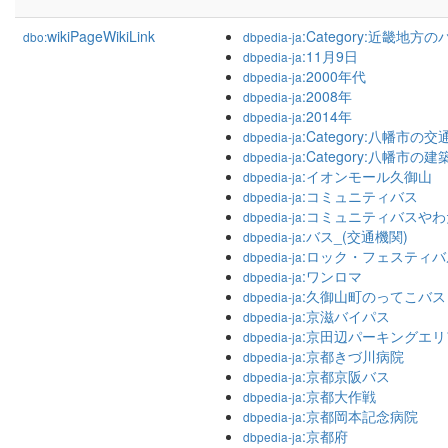
wikiPageWikiLink
:Category:近畿地方
dbo:
dbpedia-ja
:11月9日
dbpedia-ja
:2000年代
dbpedia-ja
:2008年
dbpedia-ja
:2014年
dbpedia-ja
:Category:八幡市の交
dbpedia-ja
:Category:八幡市の建
dbpedia-ja
:イオンモール久御山
dbpedia-ja
:コミュニティバス
dbpedia-ja
:コミュニティバスやわ
dbpedia-ja
:バス_(交通機関)
dbpedia-ja
:ロック・フェスティバ
dbpedia-ja
:ワンロマ
dbpedia-ja
:久御山町のってこバス
dbpedia-ja
:京滋バイパス
dbpedia-ja
:京田辺パーキングエリ
dbpedia-ja
:京都きづ川病院
dbpedia-ja
:京都京阪バス
dbpedia-ja
:京都大作戦
dbpedia-ja
:京都岡本記念病院
dbpedia-ja
:京都府
dbpedia-ja