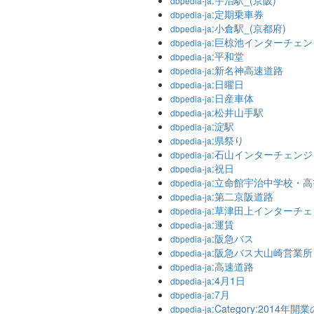
:宇治駅_(京阪)
dbpedia-ja
:定期乗車券
dbpedia-ja
:小倉駅_(京都府)
dbpedia-ja
:巨椋池インターチェン
dbpedia-ja
:平和堂
dbpedia-ja
:新名神高速道路
dbpedia-ja
:日曜日
dbpedia-ja
:日産車体
dbpedia-ja
:松井山手駅
dbpedia-ja
:淀駅
dbpedia-ja
:県祭り
dbpedia-ja
:石山インターチェンジ
dbpedia-ja
:祝日
dbpedia-ja
:立命館宇治中学校・
dbpedia-ja
:第二京阪道路
dbpedia-ja
:草津田上インターチェ
dbpedia-ja
:運賃
dbpedia-ja
:阪急バス
dbpedia-ja
:阪急バス大山崎営業所
dbpedia-ja
:高速道路
dbpedia-ja
:4月1日
dbpedia-ja
:7月
dbpedia-ja
:Category:2014年開
dbpedia-ja