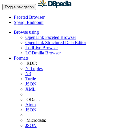
Toggle navigation
Faceted Browser
Sparql Endpoint
Browse using
OpenLink Faceted Browser
OpenLink Structured Data Editor
LodLive Browser
LODmilla Browser
Formats
RDF:
N-Triples
N3
Turtle
JSON
XML
OData:
Atom
JSON
Microdata:
JSON