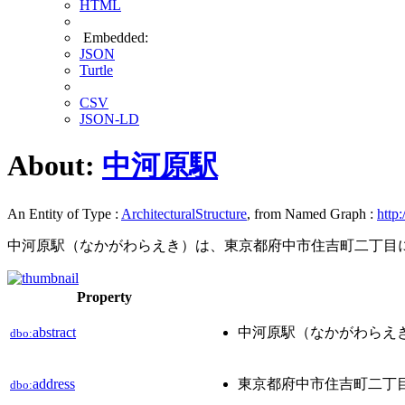
HTML
Embedded:
JSON
Turtle
CSV
JSON-LD
About:
中河原駅
An Entity of Type :
ArchitecturalStructure
, from Named Graph :
http:
中河原駅（なかがわらえき）は、東京都府中市住吉町二丁目に
Property
abstract
中河原駅（なかがわらえ
dbo:
address
東京都府中市住吉町二丁目1
dbo: