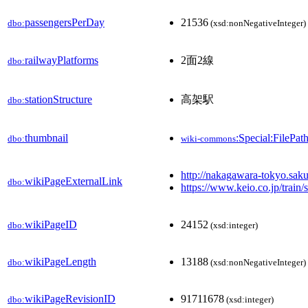
passengersPerDay
21536
dbo:
(xsd:nonNegativeInteger)
railwayPlatforms
2面2線
dbo:
stationStructure
高架駅
dbo:
thumbnail
:Special:FilePa
dbo:
wiki-commons
http://nakagawara-tokyo.saku
wikiPageExternalLink
dbo:
https://www.keio.co.jp/train
wikiPageID
24152
dbo:
(xsd:integer)
wikiPageLength
13188
dbo:
(xsd:nonNegativeInteger)
wikiPageRevisionID
91711678
dbo:
(xsd:integer)