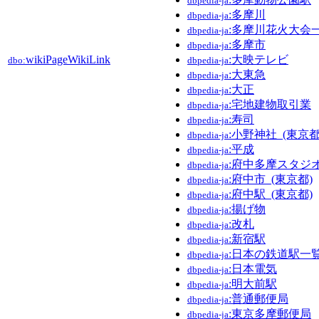
dbpedia-ja
:多摩川
dbpedia-ja
:多摩川花火大会
dbpedia-ja
:多摩市
dbpedia-ja
wikiPageWikiLink
:大映テレビ
dbo:
dbpedia-ja
:大東急
dbpedia-ja
:大正
dbpedia-ja
:宅地建物取引業
dbpedia-ja
:寿司
dbpedia-ja
:小野神社_(東京
dbpedia-ja
:平成
dbpedia-ja
:府中多摩スタジ
dbpedia-ja
:府中市_(東京都)
dbpedia-ja
:府中駅_(東京都)
dbpedia-ja
:揚げ物
dbpedia-ja
:改札
dbpedia-ja
:新宿駅
dbpedia-ja
:日本の鉄道駅一
dbpedia-ja
:日本電気
dbpedia-ja
:明大前駅
dbpedia-ja
:普通郵便局
dbpedia-ja
:東京多摩郵便局
dbpedia-ja