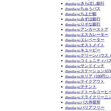
:きらぼし銀行
dbpedia-ja
:ちゅうバス
dbpedia-ja
:ちよだ鮨
dbpedia-ja
:みずほ銀行
dbpedia-ja
:りそな銀行
dbpedia-ja
:アンカーストア
dbpedia-ja
:エスカレーター
dbpedia-ja
:エレベーター
dbpedia-ja
:オストメイト
dbpedia-ja
:キユーピー
dbpedia-ja
:グリーンハウス_
dbpedia-ja
:コミュニティバ
dbpedia-ja
:サンドイッチ
dbpedia-ja
:ステーションAT
dbpedia-ja
:セリア_(100円
dbpedia-ja
:テイクアウト
dbpedia-ja
:テナント
dbpedia-ja
:ドトールコーヒ
dbpedia-ja
:ドライクリーニ
dbpedia-ja
:バス停留所
dbpedia-ja
:バリアフリー
dbpedia-ja