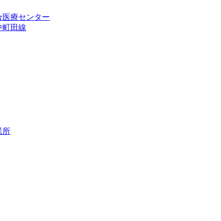
合医療センター
中町田線
業所