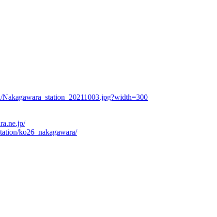
th/Nakagawara_station_20211003.jpg?width=300
ra.ne.jp/
/station/ko26_nakagawara/