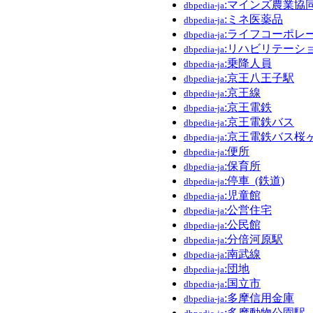
:マインズ農業協
dbpedia-ja
:ミネ医薬品
dbpedia-ja
:ライフコーポレ
dbpedia-ja
:リハビリテーシ
dbpedia-ja
:乗降人員
dbpedia-ja
:京王八王子駅
dbpedia-ja
:京王線
dbpedia-ja
:京王電鉄
dbpedia-ja
:京王電鉄バス
dbpedia-ja
:京王電鉄バス桜
dbpedia-ja
:便所
dbpedia-ja
:保育所
dbpedia-ja
:停車_(鉄道)
dbpedia-ja
:児童館
dbpedia-ja
:公営住宅
dbpedia-ja
:公民館
dbpedia-ja
:分倍河原駅
dbpedia-ja
:南武線
dbpedia-ja
:団地
dbpedia-ja
:国立市
dbpedia-ja
:多摩信用金庫
dbpedia-ja
:多摩動物公園駅