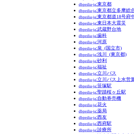
:東京都
dbpedia-ja
:東京都立多摩総
dbpedia-ja
:東京都道18号府
dbpedia-ja
:東日本大震災
dbpedia-ja
:武蔵野台地
dbpedia-ja
:歯科
dbpedia-ja
:河原
dbpedia-ja
:泉_(国立市)
dbpedia-ja
:浅川_(東京都)
dbpedia-ja
:砂利
dbpedia-ja
:福祉
dbpedia-ja
:立川バス
dbpedia-ja
:立川バス上水営
dbpedia-ja
:笹塚駅
dbpedia-ja
:聖蹟桜ヶ丘駅
dbpedia-ja
:自動券売機
dbpedia-ja
:花火
dbpedia-ja
:薬局
dbpedia-ja
:西友
dbpedia-ja
:西府駅
dbpedia-ja
:診療所
dbpedia-ja