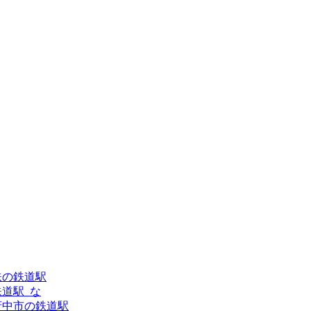
王電鉄の鉄道駅
の鉄道駅_な
京都府中市の鉄道駅