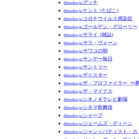
:グッチ
dbpedia-ja
:ケント_(たばこ)
dbpedia-ja
:コロナウイルス感染症
dbpedia-ja
:ゴールデン・グローリー
dbpedia-ja
:サライ_(雑誌)
dbpedia-ja
:サラ・ヴォーン
dbpedia-ja
:サワコの朝
dbpedia-ja
:サンデー毎日
dbpedia-ja
:サントリー
dbpedia-ja
:ザ☆スター
dbpedia-ja
:ザ・プロファイラー_〜
dbpedia-ja
:ザ・マイクス
dbpedia-ja
:シオノギテレビ劇場
dbpedia-ja
:シネマ歌舞伎
dbpedia-ja
:シャープ
dbpedia-ja
:ジェームズ・ディーン
dbpedia-ja
:ジャン＝バティスト・カ
dbpedia-ja