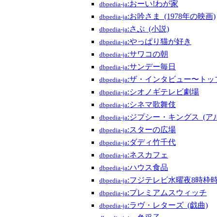
:おーい!わが家
dbpedia-ja
:お吟さま_(1978年の映画)
dbpedia-ja
:さぶ_(小説)
dbpedia-ja
:やっぱり猫が好き
dbpedia-ja
:サワコの朝
dbpedia-ja
:サンデー毎日
dbpedia-ja
:ザ・インタビュー〜ト
dbpedia-ja
:シオノギテレビ劇場
dbpedia-ja
:シネマ歌舞伎
dbpedia-ja
:ジプシー・キングス_(ア
dbpedia-ja
:スターの広場
dbpedia-ja
:ダディ竹千代
dbpedia-ja
:ネスカフェ
dbpedia-ja
:ハウス食品
dbpedia-ja
:フジテレビ水曜夜8時枠
dbpedia-ja
:プレミアムスウィッチ
dbpedia-ja
:ラヴ・レターズ_(戯曲)
dbpedia-ja