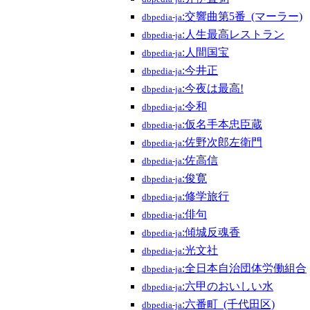
:交響曲第5番_(マーラー)
dbpedia-ja
:人生最高レストラン
dbpedia-ja
:人間国宝
dbpedia-ja
:今井正
dbpedia-ja
:今夜は最高!
dbpedia-ja
:令和
dbpedia-ja
:仮名手本忠臣蔵
dbpedia-ja
:佐野次郎左衛門
dbpedia-ja
:佐高信
dbpedia-ja
:俊寛
dbpedia-ja
:修学旅行
dbpedia-ja
:俳句
dbpedia-ja
:傾城反魂香
dbpedia-ja
:光文社
dbpedia-ja
:全日本自治団体労働組合
dbpedia-ja
:六甲のおいしい水
dbpedia-ja
:六番町_(千代田区)
dbpedia-ja