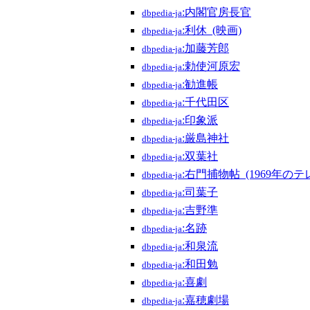
:内閣官房長官
dbpedia-ja
:利休_(映画)
dbpedia-ja
:加藤芳郎
dbpedia-ja
:勅使河原宏
dbpedia-ja
:勧進帳
dbpedia-ja
:千代田区
dbpedia-ja
:印象派
dbpedia-ja
:厳島神社
dbpedia-ja
:双葉社
dbpedia-ja
:右門捕物帖_(1969年の
dbpedia-ja
:司葉子
dbpedia-ja
:吉野準
dbpedia-ja
:名跡
dbpedia-ja
:和泉流
dbpedia-ja
:和田勉
dbpedia-ja
:喜劇
dbpedia-ja
:嘉穂劇場
dbpedia-ja