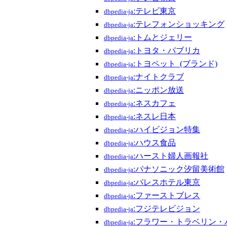
:テレビ東京
dbpedia-ja
:テレフォンショッキング
dbpedia-ja
:トムとジェリー
dbpedia-ja
:トヨタ・パブリカ
dbpedia-ja
:トヨペット_(ブランド)
dbpedia-ja
:ナイトクラブ
dbpedia-ja
:ニッポン放送
dbpedia-ja
:ネスカフェ
dbpedia-ja
:ネスレ日本
dbpedia-ja
:ハイビジョン特集
dbpedia-ja
:ハウス食品
dbpedia-ja
:ハースト婦人画報社
dbpedia-ja
:パナソニック汐留美術館
dbpedia-ja
:パレスホテル東京
dbpedia-ja
:ファーストブレス
dbpedia-ja
:フジテレビジョン
dbpedia-ja
:フラワー・トラベリン・
dbpedia-ja