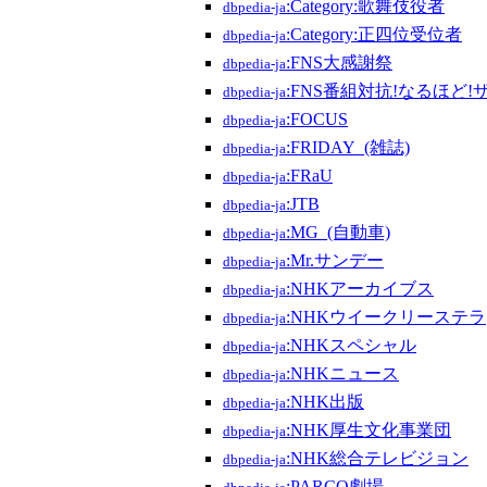
:Category:歌舞伎役者
dbpedia-ja
:Category:正四位受位者
dbpedia-ja
:FNS大感謝祭
dbpedia-ja
:FNS番組対抗!なるほど
dbpedia-ja
:FOCUS
dbpedia-ja
:FRIDAY_(雑誌)
dbpedia-ja
:FRaU
dbpedia-ja
:JTB
dbpedia-ja
:MG_(自動車)
dbpedia-ja
:Mr.サンデー
dbpedia-ja
:NHKアーカイブス
dbpedia-ja
:NHKウイークリーステラ
dbpedia-ja
:NHKスペシャル
dbpedia-ja
:NHKニュース
dbpedia-ja
:NHK出版
dbpedia-ja
:NHK厚生文化事業団
dbpedia-ja
:NHK総合テレビジョン
dbpedia-ja
:PARCO劇場