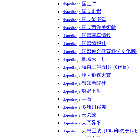
:国土庁
dbpedia-ja
:国立劇場
dbpedia-ja
:国立能楽堂
dbpedia-ja
:国立西洋美術館
dbpedia-ja
:国際写真情報
dbpedia-ja
:国際情報社
dbpedia-ja
:国際連合教育科学文化機
dbpedia-ja
:地域おこし
dbpedia-ja
:坂東三津五郎_(8代目)
dbpedia-ja
:坪内逍遙大賞
dbpedia-ja
:報知新聞社
dbpedia-ja
:塩野七生
dbpedia-ja
:墓石
dbpedia-ja
:多岐川裕美
dbpedia-ja
:夜の鼓
dbpedia-ja
:大岡昇平
dbpedia-ja
:大忠臣蔵_(1989年のテレ
dbpedia-ja