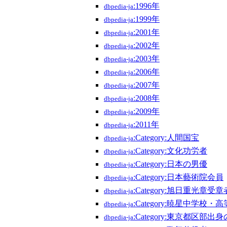
:1996年
dbpedia-ja
:1999年
dbpedia-ja
:2001年
dbpedia-ja
:2002年
dbpedia-ja
:2003年
dbpedia-ja
:2006年
dbpedia-ja
:2007年
dbpedia-ja
:2008年
dbpedia-ja
:2009年
dbpedia-ja
:2011年
dbpedia-ja
:Category:人間国宝
dbpedia-ja
:Category:文化功労者
dbpedia-ja
:Category:日本の男優
dbpedia-ja
:Category:日本藝術院会員
dbpedia-ja
:Category:旭日重光章受章
dbpedia-ja
:Category:暁星中学校
dbpedia-ja
:Category:東京都区部出
dbpedia-ja