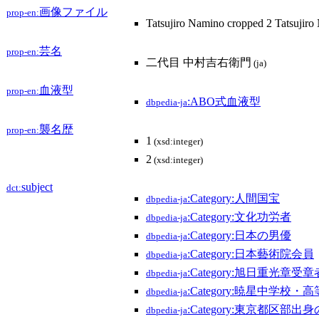
画像ファイル
prop-en:
Tatsujiro Namino cropped 2 Tatsujir
芸名
prop-en:
二代目 中村吉右衛門
(ja)
血液型
prop-en:
:ABO式血液型
dbpedia-ja
襲名歴
prop-en:
1
(xsd:integer)
2
(xsd:integer)
subject
dct:
:Category:人間国宝
dbpedia-ja
:Category:文化功労者
dbpedia-ja
:Category:日本の男優
dbpedia-ja
:Category:日本藝術院会員
dbpedia-ja
:Category:旭日重光章受章
dbpedia-ja
:Category:暁星中学校
dbpedia-ja
:Category:東京都区部出
dbpedia-ja