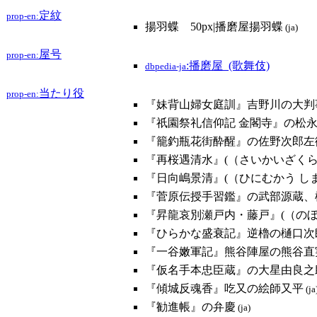
定紋
prop-en:
揚羽蝶 50px|播磨屋揚羽蝶
(ja)
屋号
prop-en:
:播磨屋_(歌舞伎)
dbpedia-ja
当たり役
prop-en:
『妹背山婦女庭訓』吉野川の大判
『祇園祭礼信仰記 金閣寺』の松永
『籠釣瓶花街酔醒』の佐野次郎左
『再桜遇清水』(（さいかいざくら
『日向嶋景清』(（ひにむかう しま
『菅原伝授手習鑑』の武部源蔵、
『昇龍哀別瀬戸内・藤戸』(（のぼ
『ひらかな盛衰記』逆櫓の樋口次
『一谷嫩軍記』熊谷陣屋の熊谷直
『仮名手本忠臣蔵』の大星由良之
『傾城反魂香』吃又の絵師又平
(ja
『勧進帳』の弁慶
(ja)