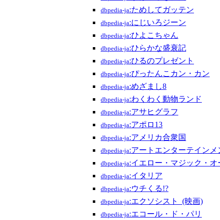
:ためしてガッテン
dbpedia-ja
:にじいろジーン
dbpedia-ja
:ひよこちゃん
dbpedia-ja
:ひらかな盛衰記
dbpedia-ja
:ひるのプレゼント
dbpedia-ja
:ぴったんこカン・カン
dbpedia-ja
:めざまし8
dbpedia-ja
:わくわく動物ランド
dbpedia-ja
:アサヒグラフ
dbpedia-ja
:アポロ13
dbpedia-ja
:アメリカ合衆国
dbpedia-ja
:アートエンターテインメ
dbpedia-ja
:イエロー・マジック・オ
dbpedia-ja
:イタリア
dbpedia-ja
:ウチくる!?
dbpedia-ja
:エクソシスト_(映画)
dbpedia-ja
:エコール・ド・パリ
dbpedia-ja