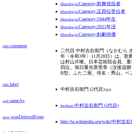
:Category:歌舞伎役者
dbpedia-ja
:Category:正四位受位者
dbpedia-ja
:Category:1944年生
dbpedia-ja
:Category:2021年没
dbpedia-ja
:Category:剣劇俳優
dbpedia-ja
comment
rdfs:
二代目 中村吉右衛門（なかむら きちえ
年〈令和3年〉11月28日）は、
は村山片喰。日本芸術院会員、重
四位。旭日重光章受章（没後追贈）。公
B型。ふたご座。俳名：秀山。ペ
label
rdfs:
中村吉右衛門 (2代目)
(ja)
sameAs
owl:
:中村吉右衛門 (2代目)
freebase
wasDerivedFrom
prov:
http://ja.wikipedia.org/wiki/中