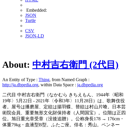
Embedded:
JSON
Turtle
CSV
JSON-LD
About:
中村吉右衛門 (2代目)
An Entity of Type :
Thing
, from Named Graph :
http://ja.dbpedia.org
, within Data Space :
ja.dbpedia.org
二代目 中村吉右衛門（なかむら きちえもん、1944年〈昭和
19年〉5月22日 - 2021年〈令和3年〉11月28日）は、歌舞伎役
者。屋号は播磨屋、定紋は揚羽蝶、替紋は村山片喰。日本芸
術院会員、重要無形文化財保持者（人間国宝）。位階は正四
位。旭日重光章受章（没後追贈）。公称身長178 → 176cm・
体重79kg・血液型B型。ふたご座。俳名：秀山。ペンネー