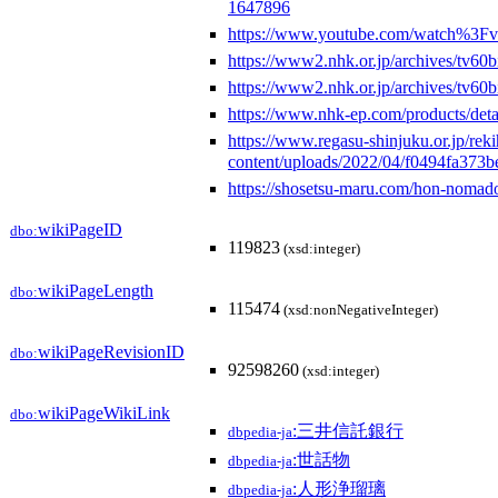
1647896
https://www.youtube.com/watch%3
https://www2.nhk.or.jp/archives/tv6
https://www2.nhk.or.jp/archives/tv6
https://www.nhk-ep.com/products/de
https://www.regasu-shinjuku.or.jp/rek
content/uploads/2022/04/f0494fa373
https://shosetsu-maru.com/hon-nomad
wikiPageID
dbo:
119823
(xsd:integer)
wikiPageLength
dbo:
115474
(xsd:nonNegativeInteger)
wikiPageRevisionID
dbo:
92598260
(xsd:integer)
wikiPageWikiLink
dbo:
:三井信託銀行
dbpedia-ja
:世話物
dbpedia-ja
:人形浄瑠璃
dbpedia-ja