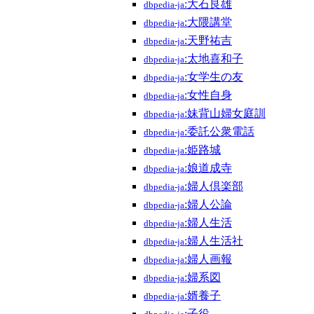
:大石良雄
dbpedia-ja
:大隈講堂
dbpedia-ja
:天野祐吉
dbpedia-ja
:太地喜和子
dbpedia-ja
:女学生の友
dbpedia-ja
:女性自身
dbpedia-ja
:妹背山婦女庭訓
dbpedia-ja
:委託公衆電話
dbpedia-ja
:姫路城
dbpedia-ja
:娘道成寺
dbpedia-ja
:婦人倶楽部
dbpedia-ja
:婦人公論
dbpedia-ja
:婦人生活
dbpedia-ja
:婦人生活社
dbpedia-ja
:婦人画報
dbpedia-ja
:婦系図
dbpedia-ja
:婿養子
dbpedia-ja
:子役