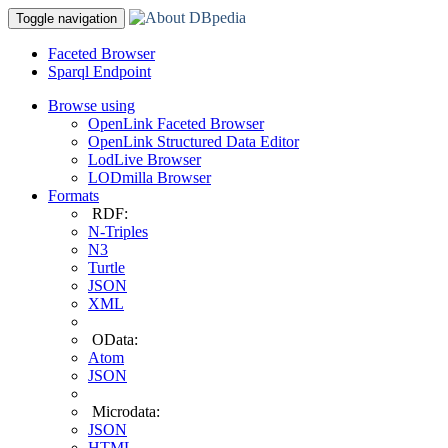
Toggle navigation
Faceted Browser
Sparql Endpoint
Browse using
OpenLink Faceted Browser
OpenLink Structured Data Editor
LodLive Browser
LODmilla Browser
Formats
RDF:
N-Triples
N3
Turtle
JSON
XML
OData:
Atom
JSON
Microdata:
JSON
HTML