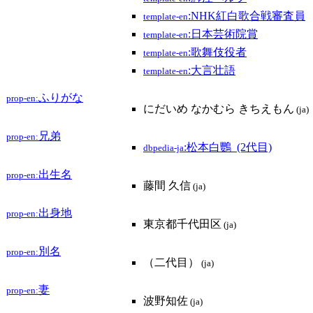
:NHK紅白歌合戦審査員
template-en
:日本芸術院賞
template-en
:歌舞伎役者
template-en
:大言壮語
template-en
ふりがな
prop-en:
にだいめ なかむら きちえもん
(ja)
兄弟
prop-en:
:松本白鸚_(2代目)
dbpedia-ja
出生名
prop-en:
藤間 久信
(ja)
出身地
prop-en:
東京都千代田区
(ja)
別名
prop-en:
（二代目）
(ja)
妻
prop-en:
波野知佐
(ja)