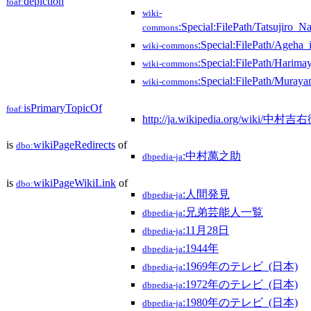
depiction
foaf:
wiki-
:Special:FilePath/Tatsujiro
commons
:Special:FilePath/Ageha_
wiki-commons
:Special:FilePath/Harim
wiki-commons
:Special:FilePath/Muray
wiki-commons
isPrimaryTopicOf
foaf:
http://ja.wikipedia.org/wiki/中
is
wikiPageRedirects
of
dbo:
:中村萬之助
dbpedia-ja
is
wikiPageWikiLink
of
dbo:
:人間発見
dbpedia-ja
:兄弟芸能人一覧
dbpedia-ja
:11月28日
dbpedia-ja
:1944年
dbpedia-ja
:1969年のテレビ_(日本)
dbpedia-ja
:1972年のテレビ_(日本)
dbpedia-ja
:1980年のテレビ_(日本)
dbpedia-ja