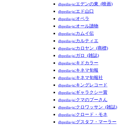
:エデンの東_(映画)
dbpedia-ja
:エド山口
dbpedia-ja
:オペラ
dbpedia-ja
:オール讀物
dbpedia-ja
:カムイ伝
dbpedia-ja
:カルティエ
dbpedia-ja
:カロヤン_(商標)
dbpedia-ja
:ガロ_(雑誌)
dbpedia-ja
:キドカラー
dbpedia-ja
:キネマ旬報
dbpedia-ja
:キネマ旬報社
dbpedia-ja
:キングレコード
dbpedia-ja
:ギャラクシー賞
dbpedia-ja
:クマのプーさん
dbpedia-ja
:クロワッサン_(雑誌)
dbpedia-ja
:クロード・モネ
dbpedia-ja
:グスタフ・マーラー
dbpedia-ja