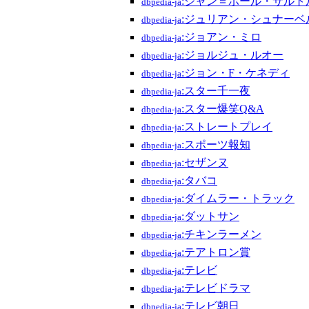
:ジャン＝ポール・サルト
dbpedia-ja
:ジュリアン・シュナーベ
dbpedia-ja
:ジョアン・ミロ
dbpedia-ja
:ジョルジュ・ルオー
dbpedia-ja
:ジョン・F・ケネディ
dbpedia-ja
:スター千一夜
dbpedia-ja
:スター爆笑Q&A
dbpedia-ja
:ストレートプレイ
dbpedia-ja
:スポーツ報知
dbpedia-ja
:セザンヌ
dbpedia-ja
:タバコ
dbpedia-ja
:ダイムラー・トラック
dbpedia-ja
:ダットサン
dbpedia-ja
:チキンラーメン
dbpedia-ja
:テアトロン賞
dbpedia-ja
:テレビ
dbpedia-ja
:テレビドラマ
dbpedia-ja
:テレビ朝日
dbpedia-ja