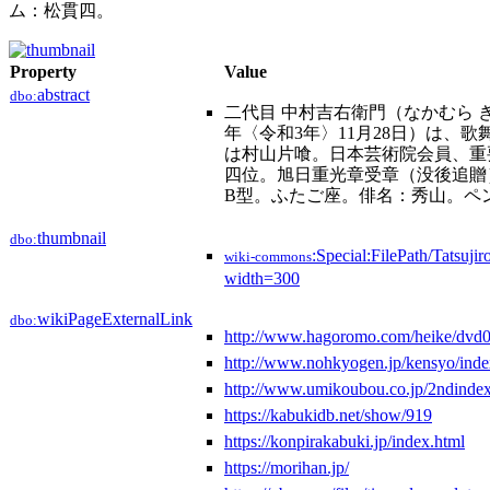
ム：松貫四。
Property
Value
abstract
dbo:
二代目 中村吉右衛門（なかむら きちえ
年〈令和3年〉11月28日）は、
は村山片喰。日本芸術院会員、重
四位。旭日重光章受章（没後追贈）。公
B型。ふたご座。俳名：秀山。ペ
thumbnail
dbo:
:Special:FilePath/Tatsuj
wiki-commons
width=300
wikiPageExternalLink
dbo:
http://www.hagoromo.com/heike/dvd0
http://www.nohkyogen.jp/kensyo/inde
http://www.umikoubou.co.jp/2ndindex
https://kabukidb.net/show/919
https://konpirakabuki.jp/index.html
https://morihan.jp/