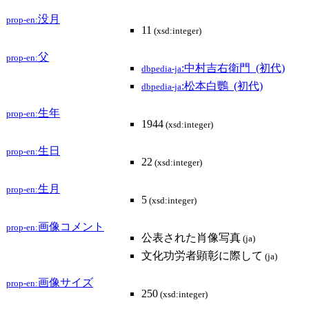
没月
prop-en:
11
(xsd:integer)
父
prop-en:
:中村吉右衛門_(初代)
dbpedia-ja
:松本白鸚_(初代)
dbpedia-ja
生年
prop-en:
1944
(xsd:integer)
生日
prop-en:
22
(xsd:integer)
生月
prop-en:
5
(xsd:integer)
画像コメント
prop-en:
公表された肖像写真
(ja)
文化功労者顕彰に際して
(ja)
画像サイズ
prop-en:
250
(xsd:integer)