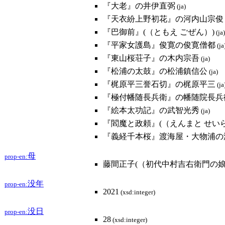
『大老』の井伊直弼
(ja)
『天衣紛上野初花』の河内山宗俊
『巴御前』(（ともえ ごぜん）)
(ja)
『平家女護島』俊寛の俊寛僧都
(ja
『東山桜荘子』の木内宗吾
(ja)
『松浦の太鼓』の松浦鎮信公
(ja)
『梶原平三誉石切』の梶原平三
(ja
『極付幡随長兵衛』の幡随院長兵
『絵本太功記』の武智光秀
(ja)
『閻魔と政頼』(（えんまと せい
『義経千本桜』渡海屋・大物浦の
母
prop-en:
藤間正子(（初代中村吉右衛門の娘
没年
prop-en:
2021
(xsd:integer)
没日
prop-en:
28
(xsd:integer)