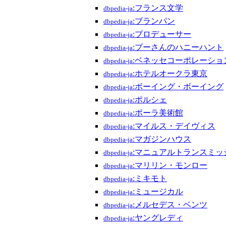
:フランス文学
dbpedia-ja
:ブランパン
dbpedia-ja
:プロデューサー
dbpedia-ja
:プーさんのハニーハント
dbpedia-ja
:ベネッセコーポレーショ
dbpedia-ja
:ホテルオークラ東京
dbpedia-ja
:ボーイング・ボーイング
dbpedia-ja
:ポルシェ
dbpedia-ja
:ポーラ美術館
dbpedia-ja
:マイルス・デイヴィス
dbpedia-ja
:マガジンハウス
dbpedia-ja
:マニュアルトランスミッ
dbpedia-ja
:マリリン・モンロー
dbpedia-ja
:ミキモト
dbpedia-ja
:ミュージカル
dbpedia-ja
:メルセデス・ベンツ
dbpedia-ja
:ヤングレディ
dbpedia-ja