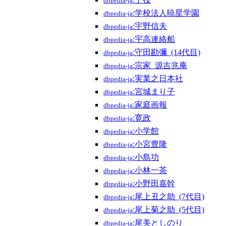
dbpedia-ja
:学校法人暁星学園
dbpedia-ja
:宇野信夫
dbpedia-ja
:宇高連絡船
dbpedia-ja
:守田勘彌_(14代目)
dbpedia-ja
:宗家_源吉兆庵
dbpedia-ja
:実業之日本社
dbpedia-ja
:宮城まり子
dbpedia-ja
:家庭画報
dbpedia-ja
:寛政
dbpedia-ja
:小学館
dbpedia-ja
:小宮豊隆
dbpedia-ja
:小島功
dbpedia-ja
:小林一茶
dbpedia-ja
:小野田嘉幹
dbpedia-ja
:尾上丑之助_(7代目)
dbpedia-ja
:尾上菊之助_(5代目)
dbpedia-ja
:尾美としのり
dbpedia-ja