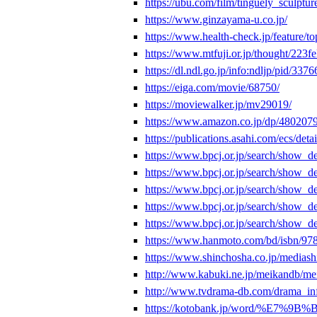
https://ubu.com/film/tinguely_sculptur
https://www.ginzayama-u.co.jp/
https://www.health-check.jp/feature/to
https://www.mtfuji.or.jp/thought/223
https://dl.ndl.go.jp/info:ndljp/pid/
https://eiga.com/movie/68750/
https://moviewalker.jp/mv29019/
https://www.amazon.co.jp/dp/480207
https://publications.asahi.com/ecs/de
https://www.bpcj.or.jp/search/show
https://www.bpcj.or.jp/search/show
https://www.bpcj.or.jp/search/show
https://www.bpcj.or.jp/search/show
https://www.bpcj.or.jp/search/show
https://www.hanmoto.com/bd/isbn/9
https://www.shinchosha.co.jp/mediashi
http://www.kabuki.ne.jp/meikandb/mei
http://www.tvdrama-db.com/drama_in
https://kotobank.jp/word/%E