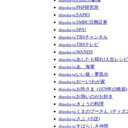
dbpedia-ja
:PHP研究所
dbpedia-ja
:SAPIO
dbpedia-ja
:SMBC日興証券
dbpedia-ja
:SPA!
dbpedia-ja
:TBSチャンネル
dbpedia-ja
:TBSテレビ
dbpedia-ja
:WANDS
dbpedia-ja
:あしたも晴れ!人生レシピ
dbpedia-ja
:あゝ海軍
dbpedia-ja
:いい旅・夢気分
dbpedia-ja
:おーい!わが家
dbpedia-ja
:お吟さま_(1978年の映画)
dbpedia-ja
:お熱いのがお好き
dbpedia-ja
:きょうの料理
dbpedia-ja
:くまのプーさん_(ディズ
dbpedia-ja
:さぶ_(小説)
dbpedia-ja
:すばらしき仲間
dbpedia-ja