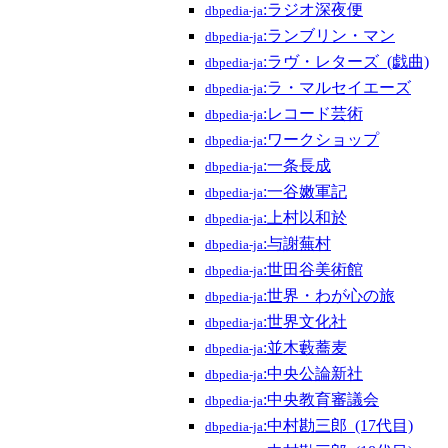
:ラジオ深夜便
dbpedia-ja
:ランブリン・マン
dbpedia-ja
:ラヴ・レターズ_(戯曲)
dbpedia-ja
:ラ・マルセイエーズ
dbpedia-ja
:レコード芸術
dbpedia-ja
:ワークショップ
dbpedia-ja
:一条長成
dbpedia-ja
:一谷嫩軍記
dbpedia-ja
:上村以和於
dbpedia-ja
:与謝蕪村
dbpedia-ja
:世田谷美術館
dbpedia-ja
:世界・わが心の旅
dbpedia-ja
:世界文化社
dbpedia-ja
:並木藪蕎麦
dbpedia-ja
:中央公論新社
dbpedia-ja
:中央教育審議会
dbpedia-ja
:中村勘三郎_(17代目)
dbpedia-ja