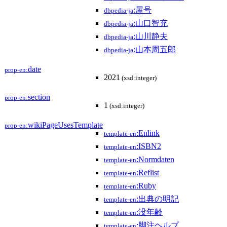
:屋号
dbpedia-ja
:山口智充
dbpedia-ja
:山川静夫
dbpedia-ja
:山本周五郎
dbpedia-ja
date
prop-en:
2021
(xsd:integer)
section
prop-en:
1
(xsd:integer)
wikiPageUsesTemplate
prop-en:
:Enlink
template-en
:ISBN2
template-en
:Normdaten
template-en
:Reflist
template-en
:Ruby
template-en
:出典の明記
template-en
:没年齢
template-en
:脚注ヘルプ
template-en