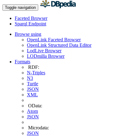
Toggle navigation
Faceted Browser
Sparql Endpoint
Browse using
OpenLink Faceted Browser
OpenLink Structured Data Editor
LodLive Browser
LODmilla Browser
Formats
RDF:
N-Triples
N3
Turtle
JSON
XML
OData:
Atom
JSON
Microdata:
JSON