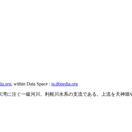
dia.org
, within Data Space :
ja.dbpedia.org
京湾に注ぐ一級河川。利根川水系の支流である。上流を天神堀