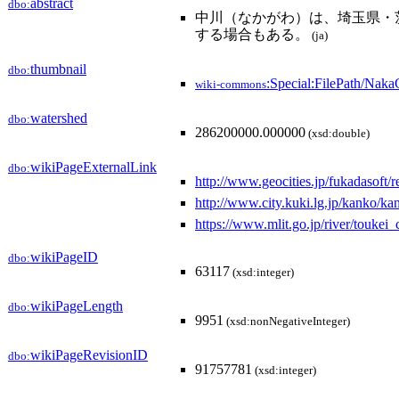
abstract
dbo:
中川（なかがわ）は、埼玉県・
する場合もある。
(ja)
thumbnail
dbo:
:Special:FilePath/Na
wiki-commons
watershed
dbo:
286200000.000000
(xsd:double)
wikiPageExternalLink
dbo:
http://www.geocities.jp/fukadasoft/
http://www.city.kuki.lg.jp/kanko/k
https://www.mlit.go.jp/river/touk
wikiPageID
dbo:
63117
(xsd:integer)
wikiPageLength
dbo:
9951
(xsd:nonNegativeInteger)
wikiPageRevisionID
dbo:
91757781
(xsd:integer)