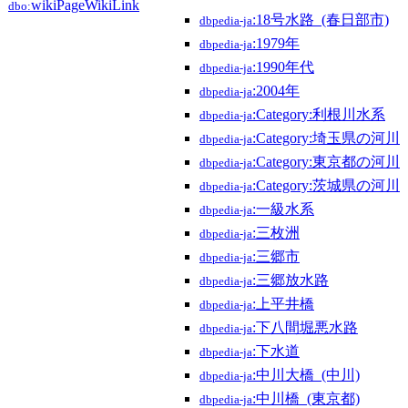
wikiPageWikiLink
dbo:
:18号水路_(春日部市)
dbpedia-ja
:1979年
dbpedia-ja
:1990年代
dbpedia-ja
:2004年
dbpedia-ja
:Category:利根川水系
dbpedia-ja
:Category:埼玉県の河川
dbpedia-ja
:Category:東京都の河川
dbpedia-ja
:Category:茨城県の河川
dbpedia-ja
:一級水系
dbpedia-ja
:三枚洲
dbpedia-ja
:三郷市
dbpedia-ja
:三郷放水路
dbpedia-ja
:上平井橋
dbpedia-ja
:下八間堀悪水路
dbpedia-ja
:下水道
dbpedia-ja
:中川大橋_(中川)
dbpedia-ja
:中川橋_(東京都)
dbpedia-ja