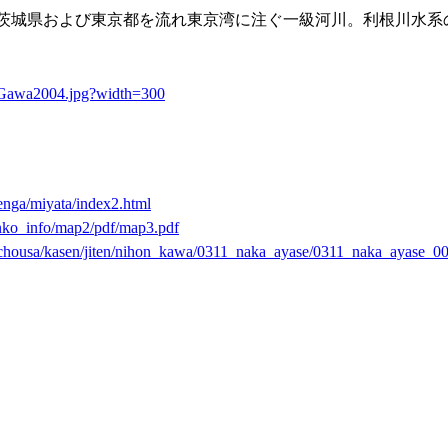
茨城県および東京都を流れ東京湾に注ぐ一級河川。利根川水系
kaGawa2004.jpg?width=300
renga/miyata/index2.html
anko_info/map2/pdf/map3.pdf
ei_chousa/kasen/jiten/nihon_kawa/0311_naka_ayase/0311_naka_ayase_00