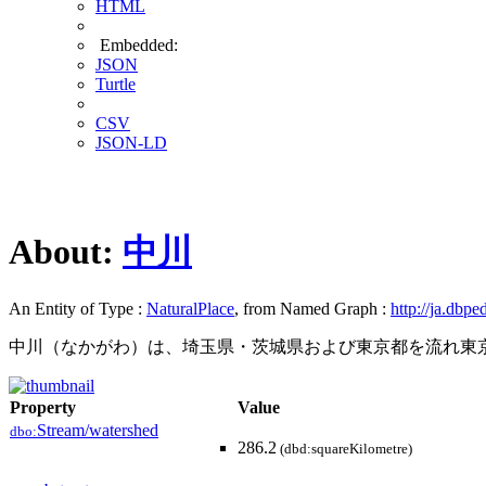
HTML
Embedded:
JSON
Turtle
CSV
JSON-LD
About:
中川
An Entity of Type :
NaturalPlace
, from Named Graph :
http://ja.dbpe
中川（なかがわ）は、埼玉県・茨城県および東京都を流れ東
Property
Value
Stream/watershed
dbo:
286.2
(dbd:squareKilometre)