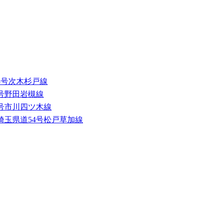
3号次木杉戸線
0号野田岩槻線
0号市川四ツ木線
埼玉県道54号松戸草加線