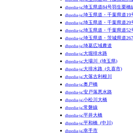
:埼玉県道84号羽生栗橋
dbpedia-ja
:埼玉県道・千葉県道1
dbpedia-ja
:埼玉県道・千葉県道2
dbpedia-ja
:埼玉県道・千葉県道5
dbpedia-ja
:埼玉県道・茨城県道26
dbpedia-ja
:埼葛広域農道
dbpedia-ja
:大堀排水路
dbpedia-ja
:大場川_(埼玉県)
dbpedia-ja
:大排水路_(久喜市)
dbpedia-ja
:大落古利根川
dbpedia-ja
:奥戸橋
dbpedia-ja
:安戸落悪水路
dbpedia-ja
:小松川大橋
dbpedia-ja
:常磐線
dbpedia-ja
:平井大橋
dbpedia-ja
:平和橋_(中川)
dbpedia-ja
:幸手市
dbpedia-ja