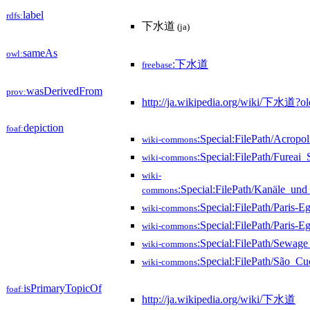
label
rdfs:
下水道
(ja)
sameAs
owl:
:下水道
freebase
wasDerivedFrom
prov:
http://ja.wikipedia.org/wiki/下水道?
depiction
foaf:
:Special:FilePath/Acropol
wiki-commons
:Special:FilePath/Furea
wiki-commons
wiki-
:Special:FilePath/Kanäle_un
commons
:Special:FilePath/Paris-
wiki-commons
:Special:FilePath/Paris-
wiki-commons
:Special:FilePath/Sewag
wiki-commons
:Special:FilePath/São_Cu
wiki-commons
isPrimaryTopicOf
foaf:
http://ja.wikipedia.org/wiki/下水道