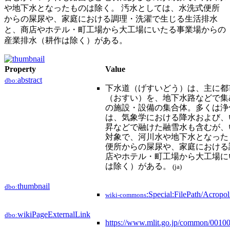
や地下水となったものは除く。 汚水としては、水洗式便所
からの屎尿や、家庭における調理・洗濯で生じる生活排水
と、商店やホテル・町工場から大工場にいたる事業場からの
産業排水（耕作は除く）がある。
Property
Value
abstract
dbo:
下水道（げすいどう）は、主に都
（おすい）を、地下水路などで集
の施設・設備の集合体。多くは浄
は、気象学における降水および、
昇などで融けた融雪水も含むが、
対象で、河川水や地下水となった
便所からの屎尿や、家庭における
店やホテル・町工場から大工場に
は除く）がある。
(ja)
thumbnail
dbo:
:Special:FilePath/Acropo
wiki-commons
wikiPageExternalLink
dbo:
https://www.mlit.go.jp/common/0010