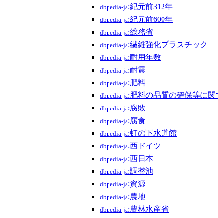
:紀元前312年
dbpedia-ja
:紀元前600年
dbpedia-ja
:総務省
dbpedia-ja
:繊維強化プラスチック
dbpedia-ja
:耐用年数
dbpedia-ja
:耐震
dbpedia-ja
:肥料
dbpedia-ja
:肥料の品質の確保等に関
dbpedia-ja
:腐敗
dbpedia-ja
:腐食
dbpedia-ja
:虹の下水道館
dbpedia-ja
:西ドイツ
dbpedia-ja
:西日本
dbpedia-ja
:調整池
dbpedia-ja
:資源
dbpedia-ja
:農地
dbpedia-ja
:農林水産省
dbpedia-ja