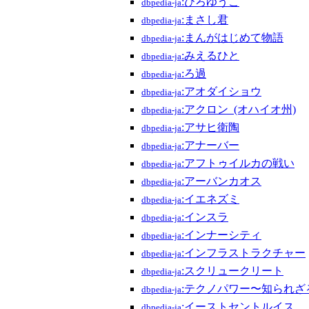
:ひろゆうこ
dbpedia-ja
:まさし君
dbpedia-ja
:まんがはじめて物語
dbpedia-ja
:みえるひと
dbpedia-ja
:ろ過
dbpedia-ja
:アオダイショウ
dbpedia-ja
:アクロン_(オハイオ州)
dbpedia-ja
:アサヒ衛陶
dbpedia-ja
:アナーバー
dbpedia-ja
:アフトゥイルカの戦い
dbpedia-ja
:アーバンカオス
dbpedia-ja
:イエネズミ
dbpedia-ja
:インスラ
dbpedia-ja
:インナーシティ
dbpedia-ja
:インフラストラクチャー
dbpedia-ja
:スクリュークリート
dbpedia-ja
:テクノパワー〜知られざ
dbpedia-ja
:イーストセントルイス
dbpedia-ja