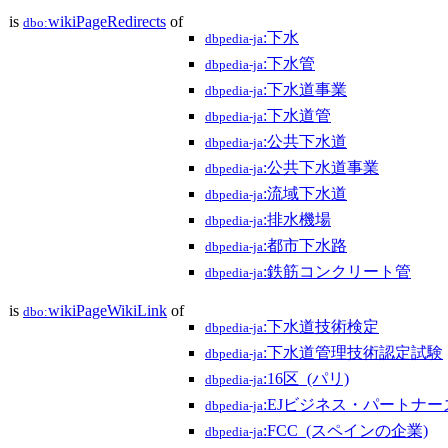
is
wikiPageRedirects
of
dbo:
:下水
dbpedia-ja
:下水管
dbpedia-ja
:下水道事業
dbpedia-ja
:下水道管
dbpedia-ja
:公共下水道
dbpedia-ja
:公共下水道事業
dbpedia-ja
:流域下水道
dbpedia-ja
:排水機場
dbpedia-ja
:都市下水路
dbpedia-ja
:鉄筋コンクリート管
dbpedia-ja
is
wikiPageWikiLink
of
dbo:
:下水道技術検定
dbpedia-ja
:下水道管理技術認定試験
dbpedia-ja
:16区_(パリ)
dbpedia-ja
:EJビジネス・パートナー
dbpedia-ja
:FCC_(スペインの企業)
dbpedia-ja