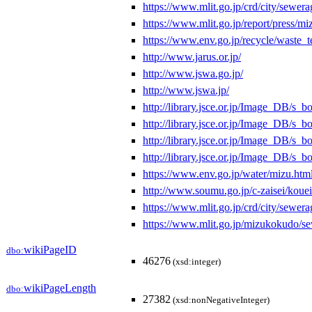
https://www.mlit.go.jp/crd/city/sewera
https://www.mlit.go.jp/report/press
https://www.env.go.jp/recycle/waste_t
http://www.jarus.or.jp/
http://www.jswa.go.jp/
http://www.jswa.jp/
http://library.jsce.or.jp/Image_DB/s_
http://library.jsce.or.jp/Image_DB/s_
http://library.jsce.or.jp/Image_DB/s_
http://library.jsce.or.jp/Image_DB/s_
https://www.env.go.jp/water/mizu.htm
http://www.soumu.go.jp/c-zaisei/koue
https://www.mlit.go.jp/crd/city/sewe
https://www.mlit.go.jp/mizukokudo/s
wikiPageID
dbo:
46276
(xsd:integer)
wikiPageLength
dbo:
27382
(xsd:nonNegativeInteger)