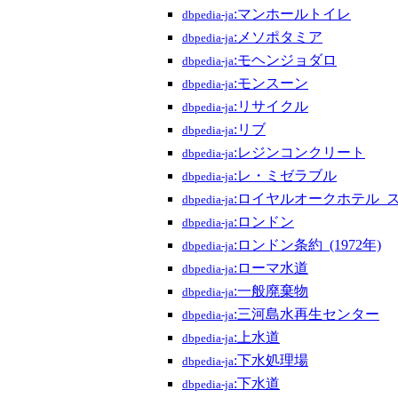
:マンホールトイレ
dbpedia-ja
:メソポタミア
dbpedia-ja
:モヘンジョダロ
dbpedia-ja
:モンスーン
dbpedia-ja
:リサイクル
dbpedia-ja
:リブ
dbpedia-ja
:レジンコンクリート
dbpedia-ja
:レ・ミゼラブル
dbpedia-ja
:ロイヤルオークホテル_
dbpedia-ja
:ロンドン
dbpedia-ja
:ロンドン条約_(1972年)
dbpedia-ja
:ローマ水道
dbpedia-ja
:一般廃棄物
dbpedia-ja
:三河島水再生センター
dbpedia-ja
:上水道
dbpedia-ja
:下水処理場
dbpedia-ja
:下水道
dbpedia-ja