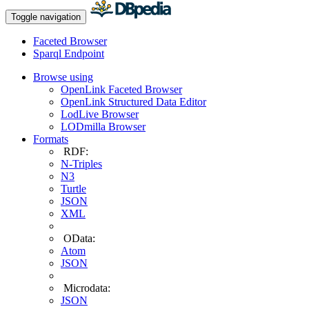
Toggle navigation
Faceted Browser
Sparql Endpoint
Browse using
OpenLink Faceted Browser
OpenLink Structured Data Editor
LodLive Browser
LODmilla Browser
Formats
RDF:
N-Triples
N3
Turtle
JSON
XML
OData:
Atom
JSON
Microdata:
JSON