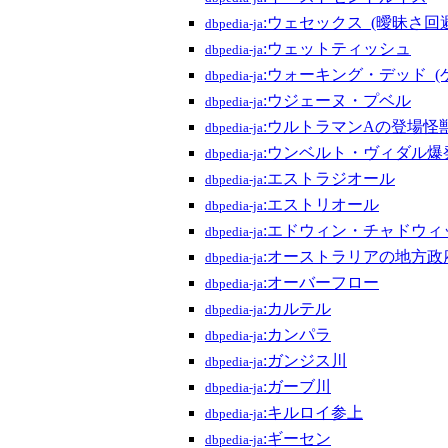
:ウェセックス_(曖昧さ回避
dbpedia-ja
:ウェットティッシュ
dbpedia-ja
:ウォーキング・デッド_(
dbpedia-ja
:ウジェーヌ・プベル
dbpedia-ja
:ウルトラマンAの登場怪
dbpedia-ja
:ウンベルト・ヴィダル爆
dbpedia-ja
:エストラジオール
dbpedia-ja
:エストリオール
dbpedia-ja
:エドウィン・チャドウィ
dbpedia-ja
:オーストラリアの地方政
dbpedia-ja
:オーバーフロー
dbpedia-ja
:カルテル
dbpedia-ja
:カンパラ
dbpedia-ja
:ガンジス川
dbpedia-ja
:ガーブ川
dbpedia-ja
:キルロイ参上
dbpedia-ja
:ギーセン
dbpedia-ja