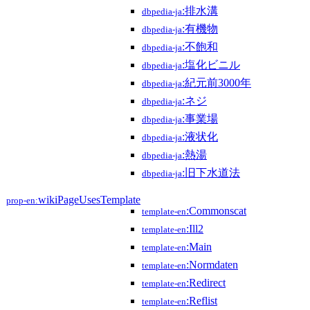
:排水溝
dbpedia-ja
:有機物
dbpedia-ja
:不飽和
dbpedia-ja
:塩化ビニル
dbpedia-ja
:紀元前3000年
dbpedia-ja
:ネジ
dbpedia-ja
:事業場
dbpedia-ja
:液状化
dbpedia-ja
:熱湯
dbpedia-ja
:旧下水道法
dbpedia-ja
wikiPageUsesTemplate
prop-en:
:Commonscat
template-en
:Ill2
template-en
:Main
template-en
:Normdaten
template-en
:Redirect
template-en
:Reflist
template-en