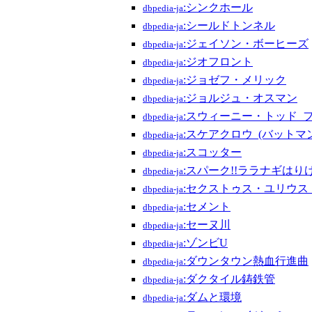
:シンクホール
dbpedia-ja
:シールドトンネル
dbpedia-ja
:ジェイソン・ボーヒーズ
dbpedia-ja
:ジオフロント
dbpedia-ja
:ジョゼフ・メリック
dbpedia-ja
:ジョルジュ・オスマン
dbpedia-ja
:スウィーニー・トッド_
dbpedia-ja
:スケアクロウ_(バットマン
dbpedia-ja
:スコッター
dbpedia-ja
:スパーク!!ララナギはり
dbpedia-ja
:セクストゥス・ユリウス
dbpedia-ja
:セメント
dbpedia-ja
:セーヌ川
dbpedia-ja
:ゾンビU
dbpedia-ja
:ダウンタウン熱血行進曲
dbpedia-ja
:ダクタイル鋳鉄管
dbpedia-ja
:ダムと環境
dbpedia-ja