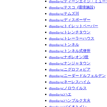
:ティーンエイジ・ミュ
dbpedia-ja
:テスコ_(環境施設)
dbpedia-ja
:テムズ川
dbpedia-ja
:ディスポーザー
dbpedia-ja
:トイレットペーパー
dbpedia-ja
:トレンチタウン
dbpedia-ja
:トレーラーハウス
dbpedia-ja
:トンネル
dbpedia-ja
:トンネル式便所
dbpedia-ja
:ナポレオン3世
dbpedia-ja
:ナンジャタウン
dbpedia-ja
:ニグロフォビア
dbpedia-ja
:ニーダードルフェルデン
dbpedia-ja
:ネーレスハイム
dbpedia-ja
:ノロウイルス
dbpedia-ja
:ハエ
dbpedia-ja
:ハンブルク大火
dbpedia-ja
:バイオトイレ