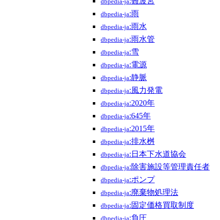
:難波宮
dbpedia-ja
:雨
dbpedia-ja
:雨水
dbpedia-ja
:雨水管
dbpedia-ja
:雪
dbpedia-ja
:電源
dbpedia-ja
:静脈
dbpedia-ja
:風力発電
dbpedia-ja
:2020年
dbpedia-ja
:645年
dbpedia-ja
:2015年
dbpedia-ja
:排水桝
dbpedia-ja
:日本下水道協会
dbpedia-ja
:除害施設等管理責任者
dbpedia-ja
:ポンプ
dbpedia-ja
:廃棄物処理法
dbpedia-ja
:固定価格買取制度
dbpedia-ja
:負圧
dbpedia-ja