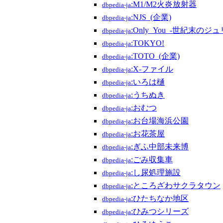
:M1/M2火炎放射器
dbpedia-ja
:NJS_(企業)
dbpedia-ja
:Only_You_-世紀末のジ
dbpedia-ja
:TOKYO!
dbpedia-ja
:TOTO_(企業)
dbpedia-ja
:X-ファイル
dbpedia-ja
:いろは樋
dbpedia-ja
:うちぬき
dbpedia-ja
:おむつ
dbpedia-ja
:お台場海浜公園
dbpedia-ja
:お花茶屋
dbpedia-ja
:ぎふ中部未来博
dbpedia-ja
:ごみ収集車
dbpedia-ja
:し尿処理施設
dbpedia-ja
:ところざわサクラタウン
dbpedia-ja
:ひたちなか地区
dbpedia-ja
:ひみつシリーズ
dbpedia-ja