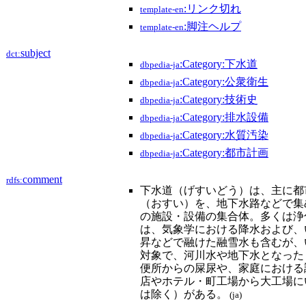
:リンク切れ
template-en
:脚注ヘルプ
template-en
subject
dct:
:Category:下水道
dbpedia-ja
:Category:公衆衛生
dbpedia-ja
:Category:技術史
dbpedia-ja
:Category:排水設備
dbpedia-ja
:Category:水質汚染
dbpedia-ja
:Category:都市計画
dbpedia-ja
comment
rdfs:
下水道（げすいどう）は、主に都
（おすい）を、地下水路などで集
の施設・設備の集合体。多くは浄
は、気象学における降水および、
昇などで融けた融雪水も含むが、
対象で、河川水や地下水となった
便所からの屎尿や、家庭における
店やホテル・町工場から大工場に
は除く）がある。
(ja)