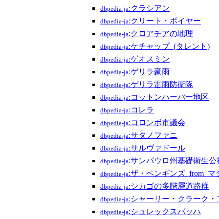
:クラシアン
dbpedia-ja
:クリート・ボイヤー
dbpedia-ja
:クロアチアの地理
dbpedia-ja
:ケチャップ_(タレント)
dbpedia-ja
:ゲオスミン
dbpedia-ja
:ゲリラ豪雨
dbpedia-ja
:ゲリラ雷雨防衛隊
dbpedia-ja
:コットンハーバー地区
dbpedia-ja
:コレラ
dbpedia-ja
:コロンボ市議会
dbpedia-ja
:サタノファニ
dbpedia-ja
:サルヴァドール
dbpedia-ja
:サンパウロ州基礎衛生公
dbpedia-ja
:ザ・ペンギンズ_from_
dbpedia-ja
:シカゴの多階層道路群
dbpedia-ja
:シャーリー・クラーク・
dbpedia-ja
:シュレックスバッハ
dbpedia-ja