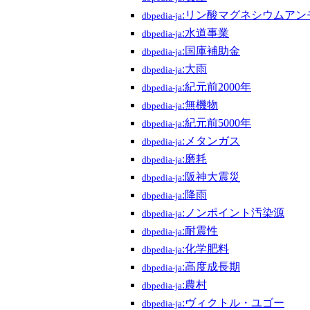
:リン酸マグネシウムアン
dbpedia-ja
:水道事業
dbpedia-ja
:国庫補助金
dbpedia-ja
:大雨
dbpedia-ja
:紀元前2000年
dbpedia-ja
:無機物
dbpedia-ja
:紀元前5000年
dbpedia-ja
:メタンガス
dbpedia-ja
:磨耗
dbpedia-ja
:阪神大震災
dbpedia-ja
:降雨
dbpedia-ja
:ノンポイント汚染源
dbpedia-ja
:耐震性
dbpedia-ja
:化学肥料
dbpedia-ja
:高度成長期
dbpedia-ja
:農村
dbpedia-ja
:ヴィクトル・ユゴー
dbpedia-ja