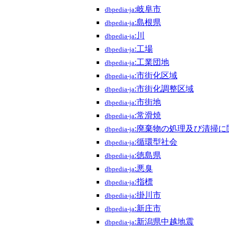
:岐阜市
dbpedia-ja
:島根県
dbpedia-ja
:川
dbpedia-ja
:工場
dbpedia-ja
:工業団地
dbpedia-ja
:市街化区域
dbpedia-ja
:市街化調整区域
dbpedia-ja
:市街地
dbpedia-ja
:常滑焼
dbpedia-ja
:廃棄物の処理及び清掃に
dbpedia-ja
:循環型社会
dbpedia-ja
:徳島県
dbpedia-ja
:悪臭
dbpedia-ja
:指標
dbpedia-ja
:掛川市
dbpedia-ja
:新庄市
dbpedia-ja
:新潟県中越地震
dbpedia-ja