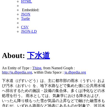
HTML
Embedded:
JSON
Turtle
CSV
JSON-LD
About:
下水道
An Entity of Type :
Thing
, from Named Graph :
http://ja.dbpedia.org
, within Data Space :
ja.dbpedia.org
下水道（げすいどう）は、主に都市部の雨水（うすい）およ
び汚水（おすい）を、地下水路などで集めた後に公共用水域
へ排出するための施設・設備の集合体。多くは浄化などの水
処理を行う。 雨水としては、気象学における降水および、
いったん降り積もった雪が気温の上昇などで融けた融雪水も
含むが、いずれも路面など地表にあるものが対象で、河川水