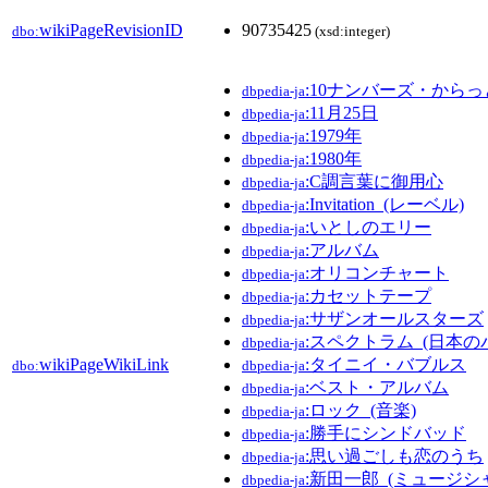
wikiPageRevisionID
90735425
dbo:
(xsd:integer)
:10ナンバーズ・からっ
dbpedia-ja
:11月25日
dbpedia-ja
:1979年
dbpedia-ja
:1980年
dbpedia-ja
:C調言葉に御用心
dbpedia-ja
:Invitation_(レーベル)
dbpedia-ja
:いとしのエリー
dbpedia-ja
:アルバム
dbpedia-ja
:オリコンチャート
dbpedia-ja
:カセットテープ
dbpedia-ja
:サザンオールスターズ
dbpedia-ja
:スペクトラム_(日本の
dbpedia-ja
wikiPageWikiLink
:タイニイ・バブルス
dbo:
dbpedia-ja
:ベスト・アルバム
dbpedia-ja
:ロック_(音楽)
dbpedia-ja
:勝手にシンドバッド
dbpedia-ja
:思い過ごしも恋のうち
dbpedia-ja
:新田一郎_(ミュージシ
dbpedia-ja