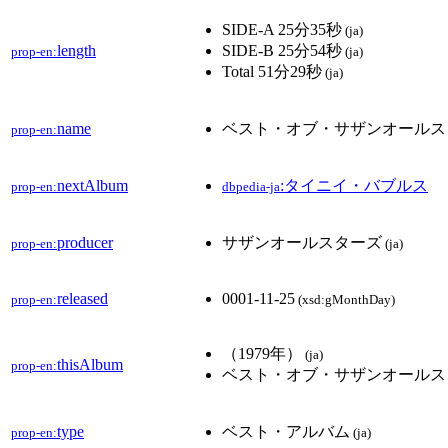
SIDE-A 25分35秒
(ja)
length
SIDE-B 25分54秒
prop-en:
(ja)
Total 51分29秒
(ja)
name
ベスト・オブ・サザンオールス
prop-en:
nextAlbum
:タイニイ・バブルス
prop-en:
dbpedia-ja
producer
サザンオールスターズ
prop-en:
(ja)
released
0001-11-25
prop-en:
(xsd:gMonthDay)
（1979年）
(ja)
thisAlbum
prop-en:
ベスト・オブ・サザンオールス
type
ベスト・アルバム
prop-en:
(ja)