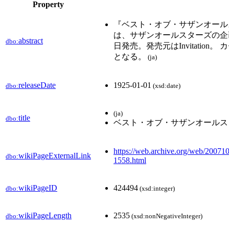
Property
『ベスト・オブ・サザンオールスターズ
は、サザンオールスターズの企画
abstract
dbo:
日発売。発売元はInvitati
となる。
(ja)
releaseDate
1925-01-01
dbo:
(xsd:date)
(ja)
title
dbo:
ベスト・オブ・サザンオールス
https://web.archive.org/web/20071
wikiPageExternalLink
dbo:
1558.html
wikiPageID
424494
dbo:
(xsd:integer)
wikiPageLength
2535
dbo:
(xsd:nonNegativeInteger)