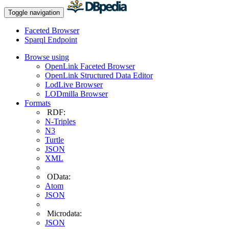
Toggle navigation
Faceted Browser
Sparql Endpoint
Browse using
OpenLink Faceted Browser
OpenLink Structured Data Editor
LodLive Browser
LODmilla Browser
Formats
RDF:
N-Triples
N3
Turtle
JSON
XML
OData:
Atom
JSON
Microdata:
JSON