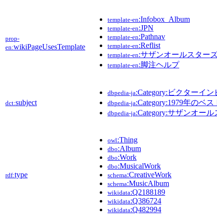
:Infobox_Album
template-en
:JPN
template-en
:Pathnav
template-en
prop-
:Reflist
template-en
wikiPageUsesTemplate
en:
:サザンオールスター
template-en
:脚注ヘルプ
template-en
:Category:ビクタ
dbpedia-ja
subject
:Category:1979年
dct:
dbpedia-ja
:Category:サザン
dbpedia-ja
:Thing
owl
:Album
dbo
:Work
dbo
:MusicalWork
dbo
type
:CreativeWork
rdf:
schema
:MusicAlbum
schema
:Q2188189
wikidata
:Q386724
wikidata
:Q482994
wikidata