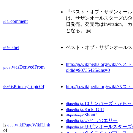
『ベスト・オブ・サザンオールスターズ
は、サザンオールスターズの企画
comment
rdfs:
日発売。発売元はInvitati
となる。
(ja)
label
ベスト・オブ・サザンオールス
rdfs:
http://ja.wikipedia.org
wasDerivedFrom
prov:
oldid=90735425&ns=0
isPrimaryTopicOf
http://ja.wikipedia.org
foaf:
:10ナンバーズ・からっ
dbpedia-ja
:Kick_Off!
dbpedia-ja
:Shout!
dbpedia-ja
:いとしのエリー
dbpedia-ja
is
wikiPageWikiLink
dbo:
:サザンオールスター
dbpedia-ja
of
:タイニイ・バブルス