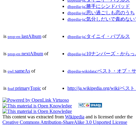
dbpedia-ja
:勝手にシンドバッド
dbpedia-ja
:思い過ごしも恋のうち
dbpedia-ja
:気分しだいで責めない
dbpedia-ja
is
lastAlbum
of
:タイニイ・バブルス
prop-en:
dbpedia-ja
is
nextAlbum
of
:10ナンバーズ・からっ
prop-en:
dbpedia-ja
is
sameAs
of
:ベスト・オブ・
owl:
dbpedia-wikidata
is
primaryTopic
of
http://ja.wikipedia.org
foaf:
This content was extracted from
Wikipedia
and is licensed under the
Creative Commons Attribution-ShareAlike 3.0 Unported License