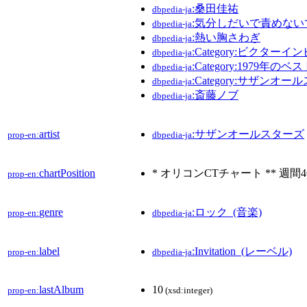
:桑田佳祐
dbpedia-ja
:気分しだいで責めない
dbpedia-ja
:熱い胸さわぎ
dbpedia-ja
:Category:ビクタ
dbpedia-ja
:Category:1979年
dbpedia-ja
:Category:サザン
dbpedia-ja
:斎藤ノブ
dbpedia-ja
artist
:サザンオールスターズ
prop-en:
dbpedia-ja
chartPosition
* オリコンCTチャート ** 週間
prop-en:
genre
:ロック_(音楽)
prop-en:
dbpedia-ja
label
:Invitation_(レーベル)
prop-en:
dbpedia-ja
lastAlbum
10
prop-en:
(xsd:integer)