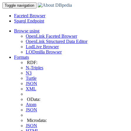
Toggle navigation
Faceted Browser
Sparql Endpoint
Browse using
OpenLink Faceted Browser
OpenLink Structured Data Editor
LodLive Browser
LODmilla Browser
Formats
RDF:
N-Triples
N3
Turtle
JSON
XML
OData:
Atom
JSON
Microdata:
JSON
HTML