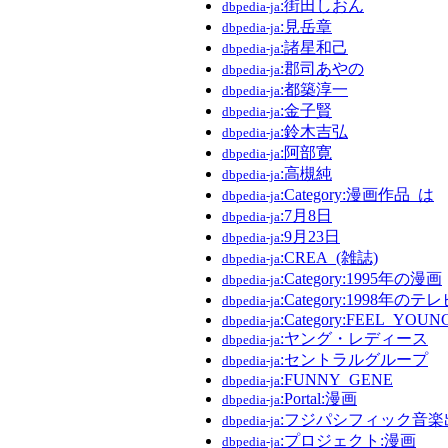
:街田しおん
dbpedia-ja
:見岳章
dbpedia-ja
:諸星和己
dbpedia-ja
:郡司あやの
dbpedia-ja
:都築淳一
dbpedia-ja
:金子賢
dbpedia-ja
:鈴木吉弘
dbpedia-ja
:阿部寛
dbpedia-ja
:高槻純
dbpedia-ja
:Category:漫画作品_は
dbpedia-ja
:7月8日
dbpedia-ja
:9月23日
dbpedia-ja
:CREA_(雑誌)
dbpedia-ja
:Category:1995年の漫画
dbpedia-ja
:Category:1998年の
dbpedia-ja
:Category:FEEL_YOUN
dbpedia-ja
:ヤング・レディース
dbpedia-ja
:セントラルグループ
dbpedia-ja
:FUNNY_GENE
dbpedia-ja
:Portal:漫画
dbpedia-ja
:フジパシフィック音楽
dbpedia-ja
:プロジェクト:漫画
dbpedia-ja