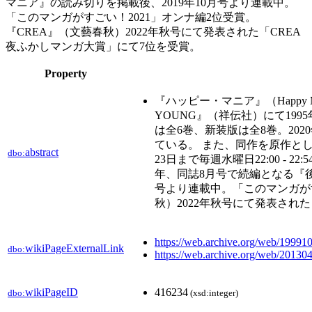
マニア』の読み切りを掲載後、2019年10月号より連載中。
「このマンガがすごい！2021」オンナ編2位受賞。
『CREA』（文藝春秋）2022年秋号にて発表された「CREA
夜ふかしマンガ大賞」にて7位を受賞。
Property
『ハッピー・マニア』（Happy
YOUNG』（祥伝社）にて199
は全6巻、新装版は全8巻。202
ている。 また、同作を原作とし
abstract
dbo:
23日まで毎週水曜日22:00 - 
年、同誌8月号で続編となる『後
号より連載中。「このマンガがす
秋）2022年秋号にて発表され
https://web.archive.org/web/19991
wikiPageExternalLink
dbo:
https://web.archive.org/web/2013
wikiPageID
416234
dbo:
(xsd:integer)