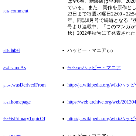
は全6巻、新装版は全8巻。202
ている。 また、同作を原作とし
comment
rdfs:
23日まで毎週水曜日22:00 - 
年、同誌8月号で続編となる『後
号より連載中。「このマンガがす
秋）2022年秋号にて発表され
label
ハッピー・マニア
rdfs:
(ja)
sameAs
:ハッピー・マニア
owl:
freebase
wasDerivedFrom
http://ja.wikipedia.org/wiki
prov:
homepage
https://web.archive.org/web/2013
foaf:
isPrimaryTopicOf
http://ja.wikipedia.org/wik
foaf:
name
ハッピー・マニア