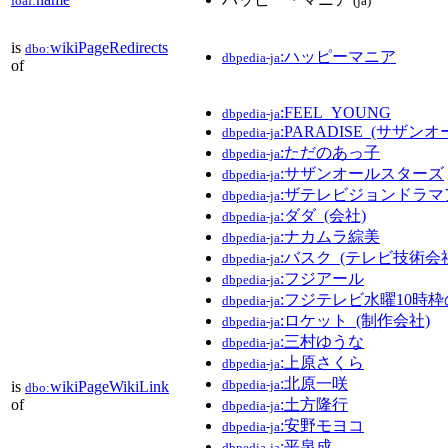
foaf:
(ja)
is
wikiPageRedirects
dbo:
:ハッピーマニア
dbpedia-ja
of
:FEEL_YOUNG
dbpedia-ja
:PARADISE_(サザ
dbpedia-ja
:ただのあっ子
dbpedia-ja
:サザンオールスターズ
dbpedia-ja
:ザテレビジョンドラ
dbpedia-ja
:ダダ_(会社)
dbpedia-ja
:ナカムラ綜美
dbpedia-ja
:バスク_(テレビ技術会
dbpedia-ja
:フジアール
dbpedia-ja
:フジテレビ水曜10時
dbpedia-ja
:ロケット_(制作会社)
dbpedia-ja
:三村ゆうな
dbpedia-ja
:上原さくら
dbpedia-ja
:北原一咲
dbpedia-ja
is
wikiPageWikiLink
dbo:
of
:土方隆行
dbpedia-ja
:安野モヨコ
dbpedia-ja
:平泉成
dbpedia-ja