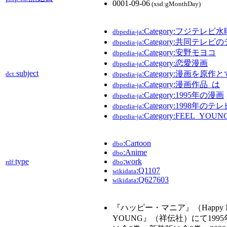
0001-09-06
(xsd:gMonthDay)
:Category:フジテレ
dbpedia-ja
:Category:共同テレ
dbpedia-ja
:Category:安野モヨコ
dbpedia-ja
:Category:恋愛漫画
dbpedia-ja
subject
:Category:漫画を
dct:
dbpedia-ja
:Category:漫画作品_は
dbpedia-ja
:Category:1995年の漫画
dbpedia-ja
:Category:1998年の
dbpedia-ja
:Category:FEEL_YOUN
dbpedia-ja
:Cartoon
dbo
:Anime
dbo
type
:work
rdf:
dbo
:Q1107
wikidata
:Q627603
wikidata
『ハッピー・マニア』（Happy
YOUNG』（祥伝社）にて199