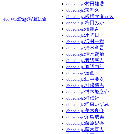
:村田雄浩
dbpedia-ja
:東幹久
dbpedia-ja
:板橋マダムス
dbpedia-ja
wikiPageWikiLink
dbo:
:梅田みか
dbpedia-ja
:橋龍吾
dbpedia-ja
:水曜日
dbpedia-ja
:沢村一樹
dbpedia-ja
:清水章吾
dbpedia-ja
:清水賢治
dbpedia-ja
:渡辺憲吉
dbpedia-ja
:渡辺由紀
dbpedia-ja
:漫画
dbpedia-ja
:田中要次
dbpedia-ja
:神保悟志
dbpedia-ja
:神木隆之介
dbpedia-ja
:祥伝社
dbpedia-ja
:稲森いずみ
dbpedia-ja
:美木良介
dbpedia-ja
:茅島成美
dbpedia-ja
:藤原紀香
dbpedia-ja
:藤木直人
dbpedia-ja