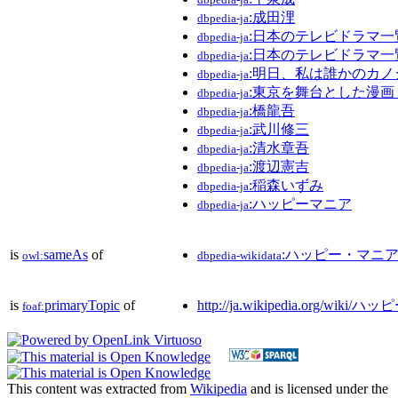
:成田浬
dbpedia-ja
:日本のテレビドラマ一
dbpedia-ja
:日本のテレビドラマ一覧_
dbpedia-ja
:明日、私は誰かのカノ
dbpedia-ja
:東京を舞台とした漫
dbpedia-ja
:橋龍吾
dbpedia-ja
:武川修三
dbpedia-ja
:清水章吾
dbpedia-ja
:渡辺憲吉
dbpedia-ja
:稲森いずみ
dbpedia-ja
:ハッピーマニア
dbpedia-ja
is
sameAs
of
:ハッピー・マニ
owl:
dbpedia-wikidata
is
primaryTopic
of
http://ja.wikipedia.org/wik
foaf:
This content was extracted from
Wikipedia
and is licensed under the