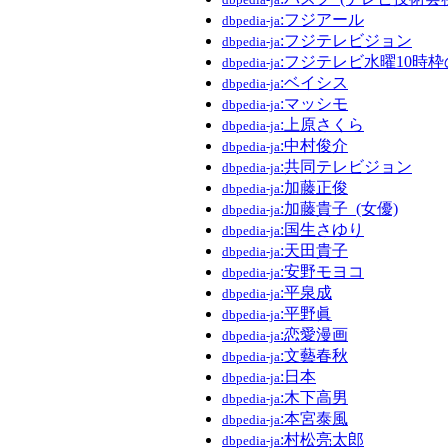
:フジアール
dbpedia-ja
:フジテレビジョン
dbpedia-ja
:フジテレビ水曜10時
dbpedia-ja
:ベイシス
dbpedia-ja
:マッシモ
dbpedia-ja
:上原さくら
dbpedia-ja
:中村俊介
dbpedia-ja
:共同テレビジョン
dbpedia-ja
:加藤正俊
dbpedia-ja
:加藤貴子_(女優)
dbpedia-ja
:国生さゆり
dbpedia-ja
:天田貴子
dbpedia-ja
:安野モヨコ
dbpedia-ja
:平泉成
dbpedia-ja
:平野眞
dbpedia-ja
:恋愛漫画
dbpedia-ja
:文藝春秋
dbpedia-ja
:日本
dbpedia-ja
:木下高男
dbpedia-ja
:本宮泰風
dbpedia-ja
:村松亮太郎
dbpedia-ja