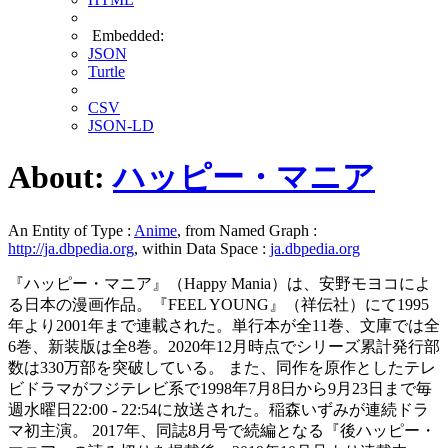
Embedded:
JSON
Turtle
CSV
JSON-LD
About:
ハッピー・マニア
An Entity of Type :
Anime
, from Named Graph :
http://ja.dbpedia.org
, within Data Space :
ja.dbpedia.org
『ハッピー・マニア』（Happy Mania）は、安野モヨコによ
る日本の漫画作品。『FEEL YOUNG』（祥伝社）にて1995
年より2001年まで連載された。単行本が全11巻、文庫では全
6巻、新装版は全8巻。2020年12月時点でシリーズ累計発行部
数は330万部を突破している。 また、同作を原作としたテレ
ビドラマがフジテレビ系で1998年7月8日から9月23日まで毎
週水曜日22:00 - 22:54に放送された。稲森いずみが連続ドラ
マ初主演。 2017年、同誌8月号で続編となる『後ハッピー・