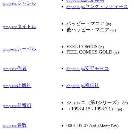
:恋愛漫画
dbpedia-ja
ジャンル
prop-en:
:ヤング・レディース
dbpedia-ja
ハッピー・マニア
(ja)
タイトル
prop-en:
後ハッピー・マニア
(ja)
FEEL COMICS
(ja)
レーベル
prop-en:
FEEL COMICS GOLD
(ja)
作者
:安野モヨコ
prop-en:
dbpedia-ja
出版社
:祥伝社
prop-en:
dbpedia-ja
ショムニ（第1シリーズ）
(ja)
前番組
prop-en:
（1998.4.15 ‐ 1998.7.1）
(ja)
巻数
0001-05-07
prop-en:
(xsd:gMonthDay)