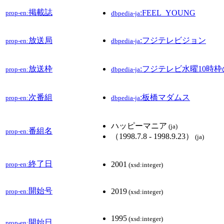
掲載誌
:FEEL_YOUNG
prop-en:
dbpedia-ja
放送局
:フジテレビジョン
prop-en:
dbpedia-ja
放送枠
:フジテレビ水曜10時
prop-en:
dbpedia-ja
次番組
:板橋マダムス
prop-en:
dbpedia-ja
ハッピーマニア
(ja)
番組名
prop-en:
（1998.7.8 ‐ 1998.9.23）
(ja)
終了日
2001
prop-en:
(xsd:integer)
開始号
2019
prop-en:
(xsd:integer)
1995
(xsd:integer)
開始日
prop-en: