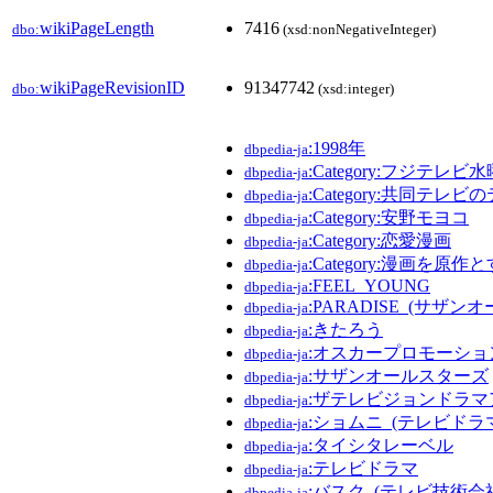
wikiPageLength
7416
dbo:
(xsd:nonNegativeInteger)
wikiPageRevisionID
91347742
dbo:
(xsd:integer)
:1998年
dbpedia-ja
:Category:フジテレ
dbpedia-ja
:Category:共同テレ
dbpedia-ja
:Category:安野モヨコ
dbpedia-ja
:Category:恋愛漫画
dbpedia-ja
:Category:漫画を
dbpedia-ja
:FEEL_YOUNG
dbpedia-ja
:PARADISE_(サザ
dbpedia-ja
:きたろう
dbpedia-ja
:オスカープロモーショ
dbpedia-ja
:サザンオールスターズ
dbpedia-ja
:ザテレビジョンドラ
dbpedia-ja
:ショムニ_(テレビドラ
dbpedia-ja
:タイシタレーベル
dbpedia-ja
:テレビドラマ
dbpedia-ja
:バスク_(テレビ技術会
dbpedia-ja