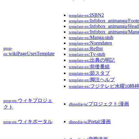
:ISBN2
template-en
:Infobox_animanga/Foote
template-en
:Infobox_animanga/Head
template-en
:Infobox_animanga/Man
template-en
:Manga-stub
template-en
:Normdaten
template-en
prop-
:Reflist
template-en
wikiPageUsesTemplate
en:
:Tv-stub
template-en
:出典の明記
template-en
:前後番組
template-en
:節スタブ
template-en
:脚注ヘルプ
template-en
:フジテレビ水曜10時
template-en
ウィキプロジェ
prop-en:
:プロジェクト:漫画
dbpedia-ja
クト
ウィキポータル
:Portal:漫画
prop-en:
dbpedia-ja