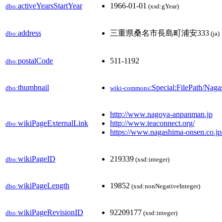
activeYearsStartYear
1966-01-01
dbo:
(xsd:gYear)
address
三重県桑名市長島町浦安333
dbo:
(ja)
postalCode
511-1192
dbo:
thumbnail
:Special:FilePath/Na
dbo:
wiki-commons
http://www.nagoya-anpanman.jp
wikiPageExternalLink
http://www.teaconnect.org/
dbo:
https://www.nagashima-onsen.co.jp
wikiPageID
219339
dbo:
(xsd:integer)
wikiPageLength
19852
dbo:
(xsd:nonNegativeInteger)
wikiPageRevisionID
92209177
dbo:
(xsd:integer)