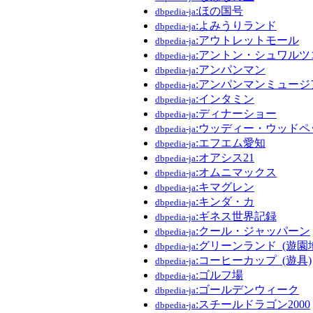
:ほの国号
dbpedia-ja
:よみうりランド
dbpedia-ja
:アウトレットモール
dbpedia-ja
:アントン・シュワルツ
dbpedia-ja
:アンパンマン
dbpedia-ja
:アンパンマンミュージ
dbpedia-ja
:インタミン
dbpedia-ja
:ディナーショー
dbpedia-ja
:ウッディー・ウッドペ
dbpedia-ja
:エフエム愛知
dbpedia-ja
:オアシス21
dbpedia-ja
:オムニマックス
dbpedia-ja
:キマグレン
dbpedia-ja
:キンダ・カ
dbpedia-ja
:ギネス世界記録
dbpedia-ja
:クール・ジャッパーン
dbpedia-ja
:グリーンランド_(遊園
dbpedia-ja
:コーヒーカップ_(遊具)
dbpedia-ja
:ゴルフ場
dbpedia-ja
:ゴールデンウィーク
dbpedia-ja
:スチールドラゴン2000
dbpedia-ja