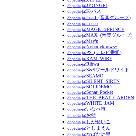
dbpedia-ja
:JYONGRI
dbpedia-ja
:K-バス
dbpedia-ja
:Lead_(音楽グループ)
dbpedia-ja
:Lecca
dbpedia-ja
:MAG!C☆PRINCE
dbpedia-ja
:MAX_(音楽グループ)
dbpedia-ja
:May'n
dbpedia-ja
:Nobodyknows+
dbpedia-ja
:PS_(テレビ番組)
dbpedia-ja
:RAM_WIRE
dbpedia-ja
:Rihwa
dbpedia-ja
:S&Sワールドワイド
dbpedia-ja
:SEAMO
dbpedia-ja
:SILENT_SIREN
dbpedia-ja
:SOLIDEMO
dbpedia-ja
:Sonar_Pocket
dbpedia-ja
:THE_BEAT_GARDEN
dbpedia-ja
:WHITE_JAM
dbpedia-ja
:いなべ市
dbpedia-ja
:お盆
dbpedia-ja
:しがせいこ
dbpedia-ja
:としまえん
dbpedia-ja
:なばなの里
dbpedia-ja