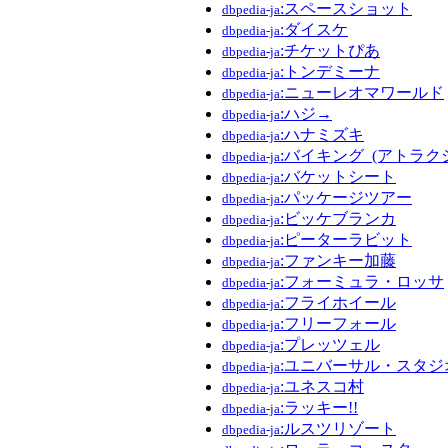
:スペースショット
dbpedia-ja
:ダイスケ
dbpedia-ja
:チケットぴあ
dbpedia-ja
:トンデミーナ
dbpedia-ja
:ニューレオマワールド
dbpedia-ja
:ハジ→
dbpedia-ja
:ハナミズキ
dbpedia-ja
:バイキング_(アトラク
dbpedia-ja
:バケットシート
dbpedia-ja
:パッケージツアー
dbpedia-ja
:ビッケブランカ
dbpedia-ja
:ピーターラビット
dbpedia-ja
:ファンキー加藤
dbpedia-ja
:フォーミュラ・ロッサ
dbpedia-ja
:フライホイール
dbpedia-ja
:フリーフォール
dbpedia-ja
:プレッツェル
dbpedia-ja
:ユニバーサル・スタ
dbpedia-ja
:ユネスコ村
dbpedia-ja
:ラッキー!!
dbpedia-ja
:ルスツリゾート
dbpedia-ja