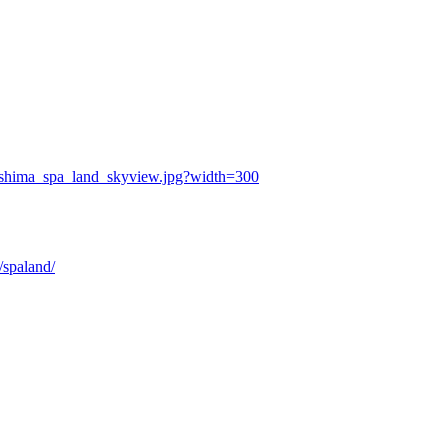
gashima_spa_land_skyview.jpg?width=300
/spaland/