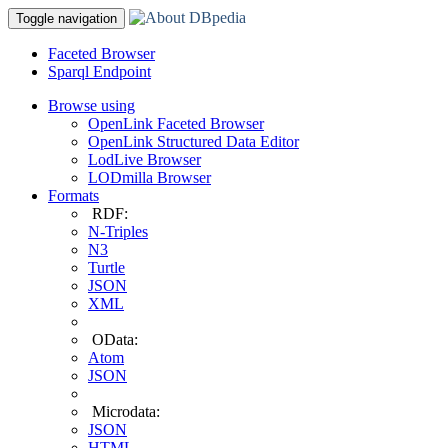
Toggle navigation
Faceted Browser
Sparql Endpoint
Browse using
OpenLink Faceted Browser
OpenLink Structured Data Editor
LodLive Browser
LODmilla Browser
Formats
RDF:
N-Triples
N3
Turtle
JSON
XML
OData:
Atom
JSON
Microdata:
JSON
HTML